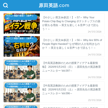
原田英語.com
やさしい英語で多読！【音声つ
【やさしい英文de多読！】＜57＞ Why Your
き】
Potato Chip Bag Is Changing ポテトチップスの袋
が変わる理由 ～英文を楽しく＆音声つきで読も
う！～
24/05/2026
やさしい英語で多読！【音声つ
【やさしい英文de多読！】＜56＞ Why Are 90% of
き】
People Right-Handed? なぜ9割の人が右利きなの
か？ ～英文を楽しく＆音声つきで読もう！～
24/05/2026
中高英語教師のための授業アイデ
【中高英語教師のための授業アイデア＆最新情
ア＆最新情報ニュースレター
報】 2026年5月24日（日）～原田先生の英語教育
ニュースレター Vol.097～
24/05/2026
中高英語教師のための授業アイデ
【中高英語教師のための授業アイデア＆最新情
ア＆最新情報ニュースレター
報】 2026年5月23日（土）～原田先生の英語教育
ニュースレター Vol.096～
23/05/2026
中高英語教師のための授業アイデ