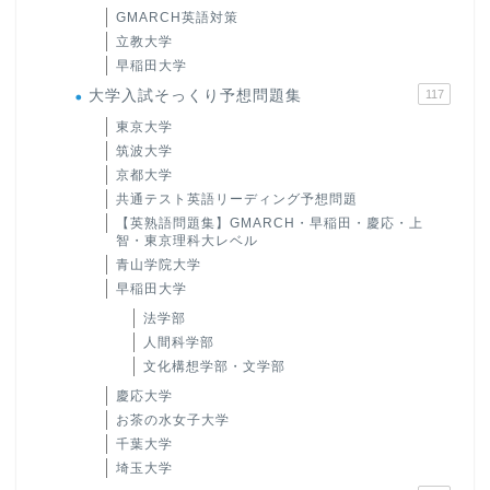
GMARCH英語対策
立教大学
早稲田大学
大学入試そっくり予想問題集
117
東京大学
筑波大学
京都大学
共通テスト英語リーディング予想問題
【英熟語問題集】GMARCH・早稲田・慶応・上
智・東京理科大レベル
青山学院大学
早稲田大学
法学部
人間科学部
文化構想学部・文学部
慶応大学
お茶の水女子大学
千葉大学
埼玉大学