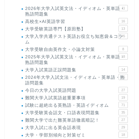
2026年大学入試英文法・イディオム・英単語・
11
熟語問題集
高校生×AI英語学習
16
大学受験英語専門【原田塾】
13
大学入学共通テスト英語お役立ち知恵袋＆コラ
45
ム
大学受験自由英作文・小論文対策
8
2025年大学入試英文法・イディオム・英単語・
18
熟語問題集
大学入試英語正誤問題集
14
2024年大学入試文法・イディオム・英単語・熟
15
語問題集
今日の大学入試英語問題
27
難関大学入試英語超重要事項
19
試験に超絶出る英熟語・英語イディオム
71
大学受験英会話文・口語表現問題集
35
難関大学で出た難英単語徹底暗記！
27
大学入試に出る英会話表現
29
大学・学部別傾向と対策ゼミ
18