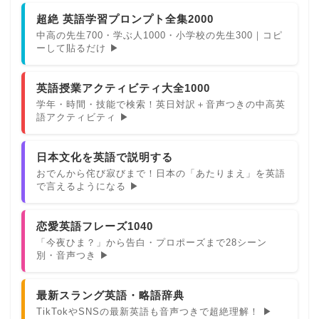
超絶 英語学習プロンプト全集2000
中高の先生700・学ぶ人1000・小学校の先生300｜コピ
ーして貼るだけ ▶
英語授業アクティビティ大全1000
学年・時間・技能で検索！英日対訳＋音声つきの中高英
語アクティビティ ▶
日本文化を英語で説明する
おでんから侘び寂びまで！日本の「あたりまえ」を英語
で言えるようになる ▶
恋愛英語フレーズ1040
「今夜ひま？」から告白・プロポーズまで28シーン
別・音声つき ▶
最新スラング英語・略語辞典
TikTokやSNSの最新英語も音声つきで超絶理解！ ▶