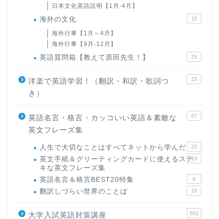
日本文化英語説明【1月-4月】
海外の文化
10
海外行事【1月～4月】
海外行事【9月-12月】
英語質問箱【教えて原田先生！】
25
23
洋楽で英語学習！（翻訳・和訳・歌詞つ
き）
67
英語名言・格言・カッコいい英語＆素敵な
英文フレーズ集
人生で大切なことはすべてネットから学んだ
23
英文手紙＆グリーティングカードに使えるステ
19
キな英文フレーズ集
英語名言＆格言BEST20特集
6
翻訳しづらい世界のことば
18
661
大学入試英語対策講座