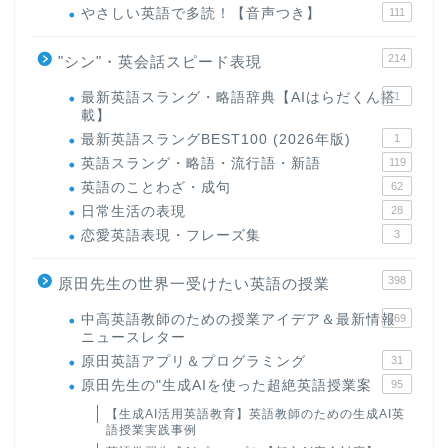
やさしい英語で多読！【音声つき】
111
214
"シン"・英会話スピード表現
最新英語スラング・略語辞典【AIはらだくん搭
1
載】
最新英語スラングBEST100 (2026年版)
1
英語スラング・略語・流行語・新語
119
英語のことわざ・成句
62
日常生活の表現
28
恋愛英語表現・フレーズ集
3
398
原田先生の世界一受けたい英語の授業
中高英語教師のための授業アイデア＆最新情報
169
ニュースレター
原田英語アプリ＆プログラミング
31
原田先生の"生成AIを使った超絶英語授業案
95
【生成AI活用英語教育】英語教師のための生成AI英
語授業実践事例