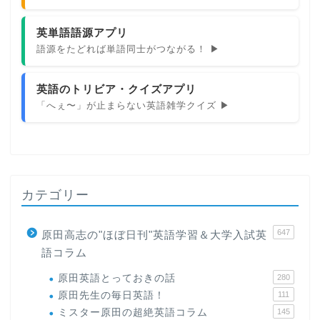
英単語語源アプリ
語源をたどれば単語同士がつながる！ ▶
英語のトリビア・クイズアプリ
「へぇ〜」が止まらない英語雑学クイズ ▶
カテゴリー
647
原田高志の"ほぼ日刊"英語学習＆大学入試英
語コラム
原田英語とっておきの話
280
原田先生の毎日英語！
111
ミスター原田の超絶英語コラム
145