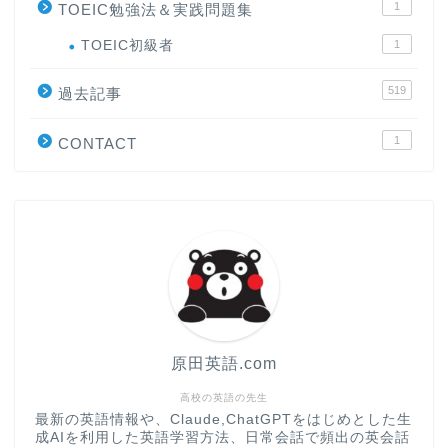
1
TOEIC勉強法＆実践問題集
ホーム
TOEIC初級者
1
519
原田高志の”ほぼ日刊”英語
過去記事
学習＆大学入試英語コラム
1
CONTACT
“シン”・英会話スピード表
現
大学入試英語対策講座
英語名言・格言・カッコい
い英語＆素敵な英文フレー
ズ集
原田英語.com
過去記事
高校の英語の先生
最新の英語情報や、Claude,ChatGPTをはじめとした生
成AIを利用した英語学習方法、日常会話で頻出の英会話