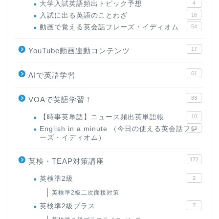
大学入試英語頻出トピック予想
4
入試に出る英語のことわざ
16
動画で覚える英会話フレーズ・イディオム
54
17
YouTube動画連動コンテンツ
61
AIで英語学習
83
VOAで英語学習！
【時事英単語】ニュース頻出英単語帳
10
English in a minute （今日の使える英会話フレ
63
ーズ・イディオム）
172
英検・TEAP対策講座
英検準2級
2
英検準2級二次面接対策
英検準2級プラス
7