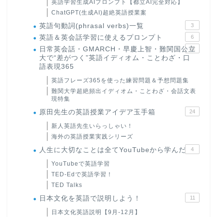
英語学習生成AIプロンプト【都立AI完全対応】
ChatGPT(生成AI)超絶英語授業案
英語句動詞(phrasal verbs)一覧
3
英語＆英会話学習に使えるプロンプト
6
日常英会話・GMARCH・早慶上智・難関国公立
22
大で“差がつく”英語イディオム・ことわざ・口
語表現365
英語フレーズ365を使った練習問題＆予想問題集
難関大学超絶頻出イディオム・ことわざ・会話文表
現特集
原田先生の英語授業アイデア玉手箱
24
新人英語先生いらっしゃい！
海外の英語授業実践シリーズ
人生に大切なことは全てYouTubeから学んだ
4
YouTubeで英語学習
TED-Edで英語学習！
TED Talks
日本文化を英語で説明しよう！
11
日本文化英語説明【9月-12月】