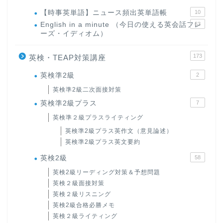
【時事英単語】ニュース頻出英単語帳
10
English in a minute （今日の使える英会話フレ
63
ーズ・イディオム）
173
英検・TEAP対策講座
英検準2級
2
英検準2級二次面接対策
英検準2級プラス
7
英検準２級プラスライティング
英検準2級プラス英作文（意見論述）
英検準2級プラス英文要約
英検2級
58
英検2級リーディング対策＆予想問題
英検２級面接対策
英検２級リスニング
英検2級合格必勝メモ
英検２級ライティング