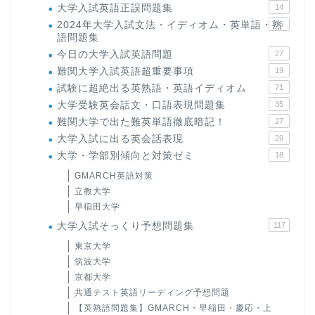
大学入試英語正誤問題集
14
2024年大学入試文法・イディオム・英単語・熟
15
語問題集
今日の大学入試英語問題
27
難関大学入試英語超重要事項
19
試験に超絶出る英熟語・英語イディオム
71
大学受験英会話文・口語表現問題集
35
難関大学で出た難英単語徹底暗記！
27
大学入試に出る英会話表現
29
大学・学部別傾向と対策ゼミ
18
GMARCH英語対策
立教大学
早稲田大学
大学入試そっくり予想問題集
117
東京大学
筑波大学
京都大学
共通テスト英語リーディング予想問題
【英熟語問題集】GMARCH・早稲田・慶応・上