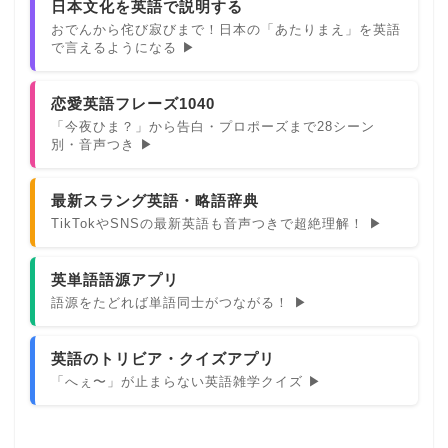
日本文化を英語で説明する
おでんから侘び寂びまで！日本の「あたりまえ」を英語
で言えるようになる ▶
恋愛英語フレーズ1040
「今夜ひま？」から告白・プロポーズまで28シーン
別・音声つき ▶
最新スラング英語・略語辞典
TikTokやSNSの最新英語も音声つきで超絶理解！ ▶
英単語語源アプリ
語源をたどれば単語同士がつながる！ ▶
英語のトリビア・クイズアプリ
「へぇ〜」が止まらない英語雑学クイズ ▶