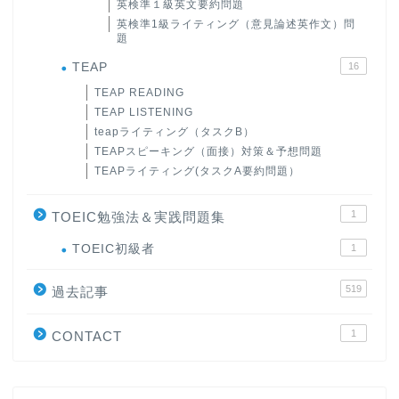
英検準１級英文要約問題
英検準1級ライティング（意見論述英作文）問
題
TEAP
16
TEAP READING
TEAP LISTENING
teapライティング（タスクB）
TEAPスピーキング（面接）対策＆予想問題
TEAPライティング(タスクA要約問題）
1
TOEIC勉強法＆実践問題集
ホーム
TOEIC初級者
1
519
原田高志の”ほぼ日刊”英語
過去記事
学習＆大学入試英語コラム
1
CONTACT
“シン”・英会話スピード表
現