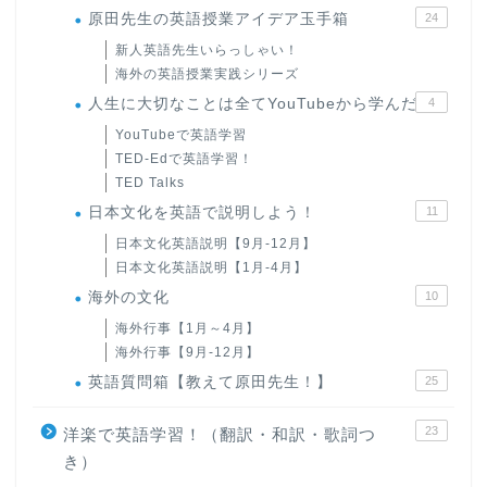
原田先生の英語授業アイデア玉手箱
24
新人英語先生いらっしゃい！
海外の英語授業実践シリーズ
人生に大切なことは全てYouTubeから学んだ
4
YouTubeで英語学習
TED-Edで英語学習！
TED Talks
日本文化を英語で説明しよう！
11
日本文化英語説明【9月-12月】
日本文化英語説明【1月-4月】
海外の文化
10
海外行事【1月～4月】
海外行事【9月-12月】
英語質問箱【教えて原田先生！】
25
23
洋楽で英語学習！（翻訳・和訳・歌詞つ
き）