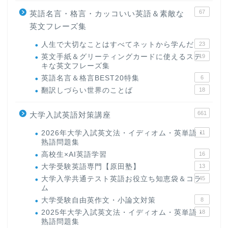
67
英語名言・格言・カッコいい英語＆素敵な
英文フレーズ集
人生で大切なことはすべてネットから学んだ
23
英文手紙＆グリーティングカードに使えるステ
19
キな英文フレーズ集
英語名言＆格言BEST20特集
6
翻訳しづらい世界のことば
18
661
大学入試英語対策講座
2026年大学入試英文法・イディオム・英単語・
11
熟語問題集
高校生×AI英語学習
16
大学受験英語専門【原田塾】
13
大学入学共通テスト英語お役立ち知恵袋＆コラ
45
ム
大学受験自由英作文・小論文対策
8
2025年大学入試英文法・イディオム・英単語・
18
熟語問題集