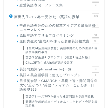
恋愛英語表現・フレーズ集
3
400
原田先生の世界一受けたい英語の授業
中高英語教師のための授業アイデア＆最新情報
171
ニュースレター
原田英語アプリ＆プログラミング
31
原田先生の"生成AIを使った超絶英語授業案
95
【生成AI活用英語教育】英語教師のための生成AI英
語授業実践事例
英語学習生成AIプロンプト【都立AI完全対応】
ChatGPT(生成AI)超絶英語授業案
英語句動詞(phrasal verbs)一覧
3
英語＆英会話学習に使えるプロンプト
6
日常英会話・GMARCH・早慶上智・難関国公立
22
大で“差がつく”英語イディオム・ことわざ・口
語表現365
英語フレーズ365を使った練習問題＆予想問題集
難関大学超絶頻出イディオム・ことわざ・会話文表
現特集