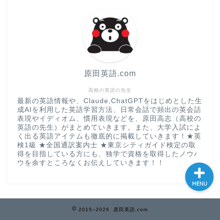
大学入試英語対策講座
英語名言・格言・カッコい
い英語＆素敵な英文フレー
ズ集
原田英語.com
過去記事
高校の英語の先生
最新の英語情報や、Claude,ChatGPTをはじめとした生
成AIを利用した英語学習方法、日常会話で頻出の英会話
CONTACT
表現やイディオム、慣用表現などを、原田高志（高校の
英語の先生）がまとめていきます。また、大学入試によ
く出る英語アイテムも徹底的に掲載していきます！★英
検1級 ★全国通訳案内士 ★東京シティガイド検定の取
得を目指している方にも、独学で資格を取得したノウハ
ウを余すところなくお伝えしていきます！！
MENU
2015–2026 原田英語.com