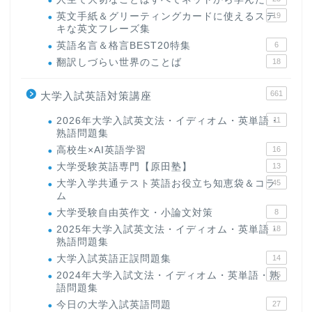
英文手紙＆グリーティングカードに使えるステ
19
キな英文フレーズ集
英語名言＆格言BEST20特集
6
翻訳しづらい世界のことば
18
661
大学入試英語対策講座
2026年大学入試英文法・イディオム・英単語・
11
熟語問題集
高校生×AI英語学習
16
大学受験英語専門【原田塾】
13
大学入学共通テスト英語お役立ち知恵袋＆コラ
45
ム
大学受験自由英作文・小論文対策
8
2025年大学入試英文法・イディオム・英単語・
18
熟語問題集
大学入試英語正誤問題集
14
2024年大学入試文法・イディオム・英単語・熟
15
語問題集
今日の大学入試英語問題
27