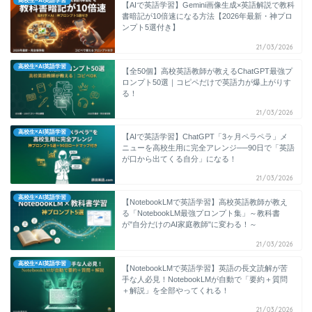
高校生×AI英語学習
【AIで英語学習】Gemini画像生成×英語解説で教科
書暗記が10倍速になる方法【2026年最新・神プロ
ンプト5選付き】
21/03/2026
高校生×AI英語学習
【全50個】高校英語教師が教えるChatGPT最強プ
ロンプト50選｜コピペだけで英語力が爆上がりす
る！
21/03/2026
高校生×AI英語学習
【AIで英語学習】ChatGPT「3ヶ月ペラペラ」メ
ニューを高校生用に完全アレンジ──90日で「英語
が口から出てくる自分」になる！
21/03/2026
高校生×AI英語学習
【NotebookLMで英語学習】高校英語教師が教え
る「NotebookLM最強プロンプト集」～教科書
が"自分だけのAI家庭教師"に変わる！～
21/03/2026
高校生×AI英語学習
【NotebookLMで英語学習】英語の長文読解が苦
手な人必見！NotebookLMが自動で「要約＋質問
＋解説」を全部やってくれる！
21/03/2026