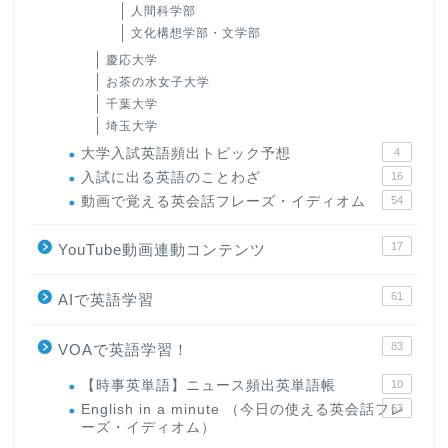
人間科学部
文化構想学部・文学部
慶応大学
お茶の水女子大学
千葉大学
埼玉大学
大学入試英語頻出トピック予想
4
入試に出る英語のことわざ
16
動画で覚える英会話フレーズ・イディオム
54
17
YouTube動画連動コンテンツ
61
AIで英語学習
83
VOAで英語学習！
【時事英単語】ニュース頻出英単語帳
10
English in a minute （今日の使える英会話フレ
63
ーズ・イディオム）