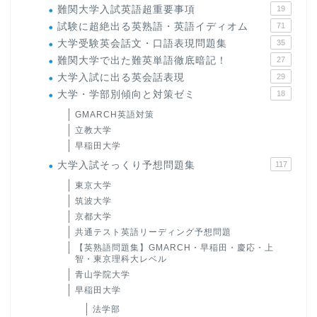
難関大学入試英語超重要事項
19
試験に超絶出る英熟語・英語イディオム
71
大学受験英会話文・口語表現問題集
35
難関大学で出た難英単語徹底暗記！
27
大学入試に出る英会話表現
29
大学・学部別傾向と対策ゼミ
18
GMARCH英語対策
立教大学
早稲田大学
大学入試そっくり予想問題集
117
東京大学
筑波大学
京都大学
共通テスト英語リーディング予想問題
【英熟語問題集】GMARCH・早稲田・慶応・上
智・東京理科大レベル
青山学院大学
早稲田大学
法学部