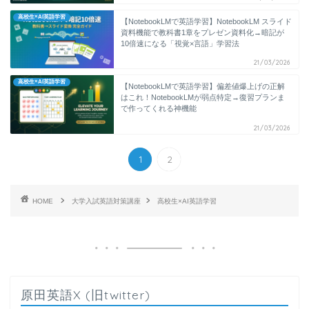
高校生×AI英語学習
【NotebookLMで英語学習】NotebookLM スライド
資料機能で教科書1章をプレゼン資料化→暗記が
10倍速になる「視覚×言語」学習法
21/03/2026
高校生×AI英語学習
【NotebookLMで英語学習】偏差値爆上げの正解
はこれ！NotebookLMが弱点特定→復習プランま
で作ってくれる神機能
21/03/2026
1
2
HOME
大学入試英語対策講座
高校生×AI英語学習
原田英語X (旧twitter)