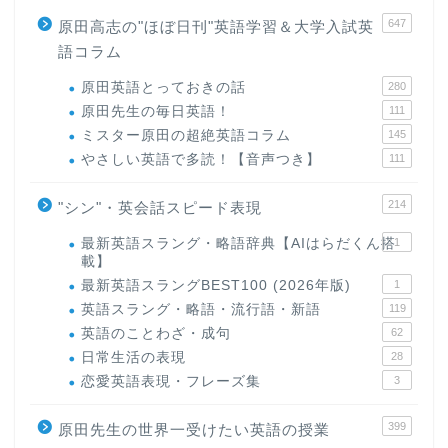
647
原田高志の"ほぼ日刊"英語学習＆大学入試英
語コラム
原田英語とっておきの話
280
原田先生の毎日英語！
111
ミスター原田の超絶英語コラム
145
やさしい英語で多読！【音声つき】
111
214
"シン"・英会話スピード表現
最新英語スラング・略語辞典【AIはらだくん搭
1
載】
最新英語スラングBEST100 (2026年版)
1
英語スラング・略語・流行語・新語
119
英語のことわざ・成句
62
日常生活の表現
28
恋愛英語表現・フレーズ集
3
399
原田先生の世界一受けたい英語の授業