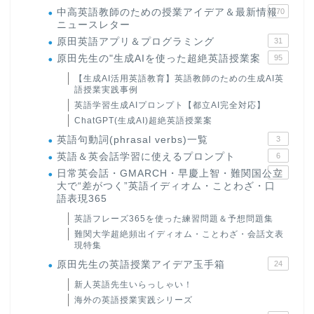
中高英語教師のための授業アイデア＆最新情報
170
ニュースレター
原田英語アプリ＆プログラミング
31
原田先生の"生成AIを使った超絶英語授業案
95
【生成AI活用英語教育】英語教師のための生成AI英
語授業実践事例
英語学習生成AIプロンプト【都立AI完全対応】
ChatGPT(生成AI)超絶英語授業案
英語句動詞(phrasal verbs)一覧
3
英語＆英会話学習に使えるプロンプト
6
日常英会話・GMARCH・早慶上智・難関国公立
22
大で“差がつく”英語イディオム・ことわざ・口
語表現365
英語フレーズ365を使った練習問題＆予想問題集
難関大学超絶頻出イディオム・ことわざ・会話文表
現特集
原田先生の英語授業アイデア玉手箱
24
新人英語先生いらっしゃい！
海外の英語授業実践シリーズ