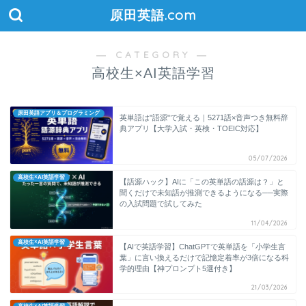
原田英語.com
― CATEGORY ―
高校生×AI英語学習
原田英語アプリ＆プログラミング
英単語は"語源"で覚える｜5271語×音声つき無料辞
典アプリ【大学入試・英検・TOEIC対応】
05/07/2026
高校生×AI英語学習
【語源ハック】AIに「この英単語の語源は？」と
聞くだけで未知語が推測できるようになる──実際
の入試問題で試してみた
11/04/2026
高校生×AI英語学習
【AIで英語学習】ChatGPTで英単語を「小学生言
葉」に言い換えるだけで記憶定着率が3倍になる科
学的理由【神プロンプト5選付き】
21/03/2026