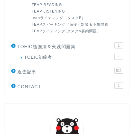
TEAP READING
TEAP LISTENING
teapライティング（タスクB）
TEAPスピーキング（面接）対策＆予想問題
TEAPライティング(タスクA要約問題）
1
TOEIC勉強法＆実践問題集
ホーム
TOEIC初級者
1
519
原田高志の”ほぼ日刊”英語
過去記事
学習＆大学入試英語コラム
1
CONTACT
“シン”・英会話スピード表
現
大学入試英語対策講座