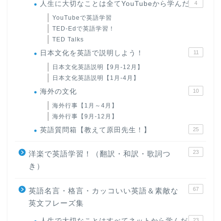
人生に大切なことは全てYouTubeから学んだ
4
YouTubeで英語学習
TED-Edで英語学習！
TED Talks
日本文化を英語で説明しよう！
11
日本文化英語説明【9月-12月】
日本文化英語説明【1月-4月】
海外の文化
10
海外行事【1月～4月】
海外行事【9月-12月】
英語質問箱【教えて原田先生！】
25
23
洋楽で英語学習！（翻訳・和訳・歌詞つ
き）
67
英語名言・格言・カッコいい英語＆素敵な
英文フレーズ集
人生で大切なことはすべてネットから学んだ
23