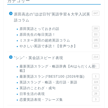
カテゴリー
647
原田高志の"ほぼ日刊"英語学習＆大学入試英
語コラム
原田英語とっておきの話
280
原田先生の毎日英語！
111
ミスター原田の超絶英語コラム
145
やさしい英語で多読！【音声つき】
111
214
"シン"・英会話スピード表現
最新英語スラング・略語辞典【AIはらだくん搭
1
載】
最新英語スラングBEST100 (2026年版)
1
英語スラング・略語・流行語・新語
119
英語のことわざ・成句
62
日常生活の表現
28
恋愛英語表現・フレーズ集
3