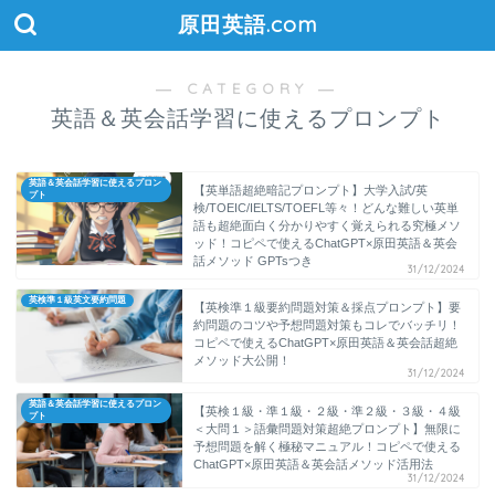
原田英語.com
― CATEGORY ―
英語＆英会話学習に使えるプロンプト
英語＆英会話学習に使えるプロン
【英単語超絶暗記プロンプト】大学入試/英
プト
検/TOEIC/IELTS/TOEFL等々！どんな難しい英単
語も超絶面白く分かりやすく覚えられる究極メソ
ッド！コピペで使えるChatGPT×原田英語＆英会
話メソッド GPTsつき
31/12/2024
英検準１級英文要約問題
【英検準１級要約問題対策＆採点プロンプト】要
約問題のコツや予想問題対策もコレでバッチリ！
コピペで使えるChatGPT×原田英語＆英会話超絶
メソッド大公開！
31/12/2024
英語＆英会話学習に使えるプロン
【英検１級・準１級・２級・準２級・３級・４級
プト
＜大問１＞語彙問題対策超絶プロンプト】無限に
予想問題を解く極秘マニュアル！コピペで使える
ChatGPT×原田英語＆英会話メソッド活用法
31/12/2024