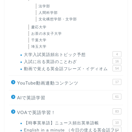
法学部
人間科学部
文化構想学部・文学部
慶応大学
お茶の水女子大学
千葉大学
埼玉大学
大学入試英語頻出トピック予想
4
入試に出る英語のことわざ
16
動画で覚える英会話フレーズ・イディオム
54
17
YouTube動画連動コンテンツ
61
AIで英語学習
83
VOAで英語学習！
【時事英単語】ニュース頻出英単語帳
10
English in a minute （今日の使える英会話フレ
63