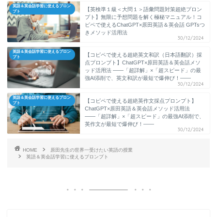
英語＆英会話学習に使えるプロン
【英検準１級＜大問１＞語彙問題対策超絶プロン
プト
プト】無限に予想問題を解く極秘マニュアル！コ
ピペで使えるChatGPT×原田英語＆英会話 GPTsつ
きメソッド活用法
30/12/2024
英語＆英会話学習に使えるプロン
【コピペで使える超絶英文和訳（日本語翻訳）採
プト
点プロンプト】ChatGPT×原田英語＆英会話メソ
ッド活用法 ――「超詳解」×「超スピード」の最
強AI添削で、英文和訳が最短で爆伸び！――
30/12/2024
英語＆英会話学習に使えるプロン
【コピペで使える超絶英作文採点プロンプト】
プト
ChatGPT×原田英語＆英会話メソッド活用法
――「超詳解」×「超スピード」の最強AI添削で、
英作文が最短で爆伸び！――
30/12/2024
HOME
原田先生の世界一受けたい英語の授業
英語＆英会話学習に使えるプロンプト