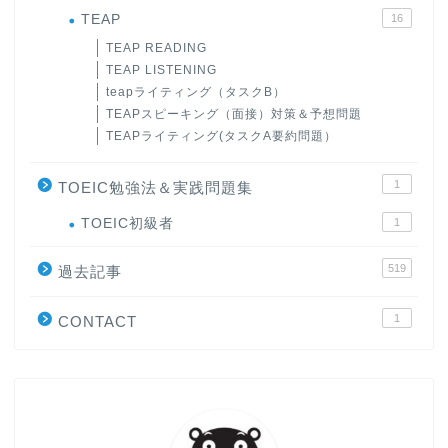
TEAP
16
TEAP READING
TEAP LISTENING
teapライティング（タスクB）
TEAPスピーキング（面接）対策＆予想問題
TEAPライティング(タスクA要約問題）
1
TOEIC勉強法＆実践問題集
ホーム
TOEIC初級者
1
519
原田高志の”ほぼ日刊”英語
過去記事
学習＆大学入試英語コラム
1
CONTACT
“シン”・英会話スピード表
現
大学入試英語対策講座