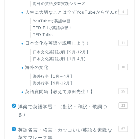
海外の英語授業実践シリーズ
人生に大切なことは全てYouTubeから学んだ
4
YouTubeで英語学習
TED-Edで英語学習！
TED Talks
日本文化を英語で説明しよう！
11
日本文化英語説明【9月-12月】
日本文化英語説明【1月-4月】
海外の文化
10
海外行事【1月～4月】
海外行事【9月-12月】
英語質問箱【教えて原田先生！】
25
23
洋楽で英語学習！（翻訳・和訳・歌詞つ
き）
67
英語名言・格言・カッコいい英語＆素敵な
英文フレーズ集