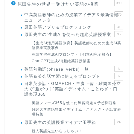
399
原田先生の世界一受けたい英語の授業
中高英語教師のための授業アイデア＆最新情報
170
ニュースレター
原田英語アプリ＆プログラミング
31
原田先生の"生成AIを使った超絶英語授業案
95
【生成AI活用英語教育】英語教師のための生成AI英
語授業実践事例
英語学習生成AIプロンプト【都立AI完全対応】
ChatGPT(生成AI)超絶英語授業案
英語句動詞(phrasal verbs)一覧
3
英語＆英会話学習に使えるプロンプト
6
日常英会話・GMARCH・早慶上智・難関国公立
22
大で“差がつく”英語イディオム・ことわざ・口
語表現365
英語フレーズ365を使った練習問題＆予想問題集
難関大学超絶頻出イディオム・ことわざ・会話文表
現特集
原田先生の英語授業アイデア玉手箱
24
新人英語先生いらっしゃい！