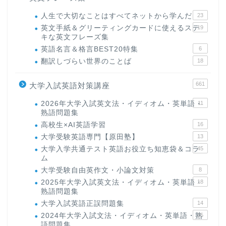
人生で大切なことはすべてネットから学んだ
23
英文手紙＆グリーティングカードに使えるステ
19
キな英文フレーズ集
英語名言＆格言BEST20特集
6
翻訳しづらい世界のことば
18
661
大学入試英語対策講座
2026年大学入試英文法・イディオム・英単語・
11
熟語問題集
高校生×AI英語学習
16
大学受験英語専門【原田塾】
13
大学入学共通テスト英語お役立ち知恵袋＆コラ
45
ム
大学受験自由英作文・小論文対策
8
2025年大学入試英文法・イディオム・英単語・
18
熟語問題集
大学入試英語正誤問題集
14
2024年大学入試文法・イディオム・英単語・熟
15
語問題集