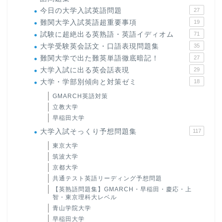
今日の大学入試英語問題
27
難関大学入試英語超重要事項
19
試験に超絶出る英熟語・英語イディオム
71
大学受験英会話文・口語表現問題集
35
難関大学で出た難英単語徹底暗記！
27
大学入試に出る英会話表現
29
大学・学部別傾向と対策ゼミ
18
GMARCH英語対策
立教大学
早稲田大学
大学入試そっくり予想問題集
117
東京大学
筑波大学
京都大学
共通テスト英語リーディング予想問題
【英熟語問題集】GMARCH・早稲田・慶応・上
智・東京理科大レベル
青山学院大学
早稲田大学