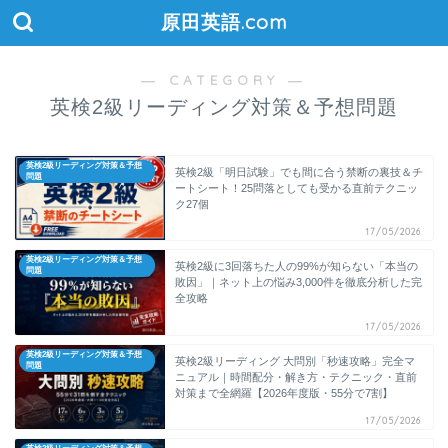
原田英語.com
― CATEGORY ―
英検2級リーディング対策＆予想問題
英検2級リーディング対策＆予想
英検2級「明日試験」でも間に合う禁断の裏技＆チ
問題
ートシート！25問落としても受かる直前テクニッ
ク27個
17/05/2026
英検2級リーディング対策＆予想
英検2級に3回落ちた人の99%が知らない「本当の
問題
敗因」｜ネット上の悩み3,000件を徹底分析した完
全攻略
17/05/2026
英検2級リーディング対策＆予想
英検2級リーディング 大問別「秒速攻略」完全マ
問題
ニュアル｜時間配分・解き方・テクニック・直前
対策まで全網羅【2026年度版・55分で7割】
17/05/2026