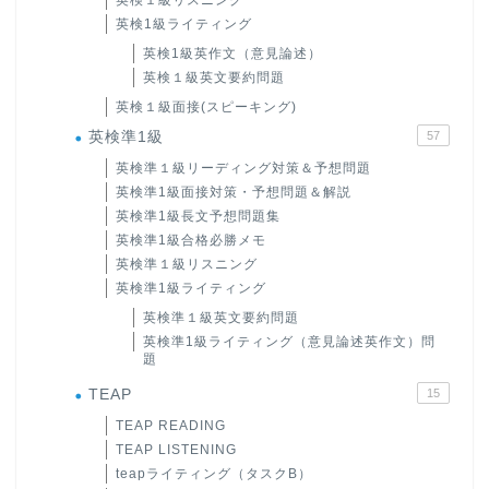
英検1級ライティング
英検1級英作文（意見論述）
英検１級英文要約問題
英検１級面接(スピーキング)
英検準1級
57
英検準１級リーディング対策＆予想問題
英検準1級面接対策・予想問題＆解説
英検準1級長文予想問題集
英検準1級合格必勝メモ
英検準１級リスニング
英検準1級ライティング
英検準１級英文要約問題
英検準1級ライティング（意見論述英作文）問
題
TEAP
15
TEAP READING
TEAP LISTENING
teapライティング（タスクB）