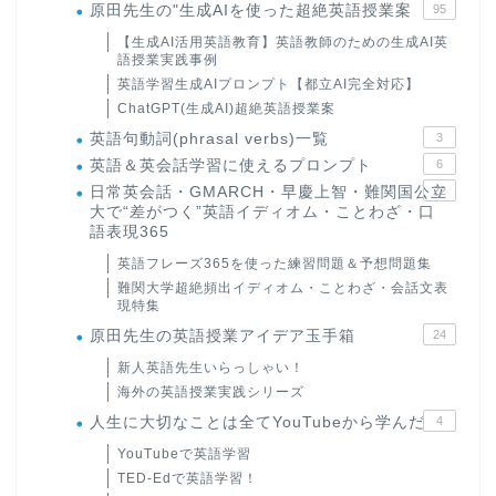
原田先生の"生成AIを使った超絶英語授業案
95
【生成AI活用英語教育】英語教師のための生成AI英
語授業実践事例
英語学習生成AIプロンプト【都立AI完全対応】
ChatGPT(生成AI)超絶英語授業案
英語句動詞(phrasal verbs)一覧
3
英語＆英会話学習に使えるプロンプト
6
日常英会話・GMARCH・早慶上智・難関国公立
22
大で“差がつく”英語イディオム・ことわざ・口
語表現365
英語フレーズ365を使った練習問題＆予想問題集
難関大学超絶頻出イディオム・ことわざ・会話文表
現特集
原田先生の英語授業アイデア玉手箱
24
新人英語先生いらっしゃい！
海外の英語授業実践シリーズ
人生に大切なことは全てYouTubeから学んだ
4
YouTubeで英語学習
TED-Edで英語学習！