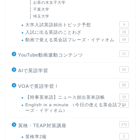
お茶の水女子大学
千葉大学
埼玉大学
大学入試英語頻出トピック予想
4
入試に出る英語のことわざ
16
動画で覚える英会話フレーズ・イディオム
54
17
YouTube動画連動コンテンツ
61
AIで英語学習
83
VOAで英語学習！
【時事英単語】ニュース頻出英単語帳
10
English in a minute （今日の使える英会話フレ
63
ーズ・イディオム）
172
英検・TEAP対策講座
英検準2級
2