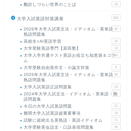
翻訳しづらい世界のことば
18
661
大学入試英語対策講座
2026年大学入試英文法・イディオム・英単語・
11
熟語問題集
高校生×AI英語学習
16
大学受験英語専門【原田塾】
13
大学入学共通テスト英語お役立ち知恵袋＆コラ
45
ム
大学受験自由英作文・小論文対策
8
2025年大学入試英文法・イディオム・英単語・
18
熟語問題集
大学入試英語正誤問題集
14
2024年大学入試文法・イディオム・英単語・熟
15
語問題集
今日の大学入試英語問題
27
難関大学入試英語超重要事項
19
試験に超絶出る英熟語・英語イディオム
71
大学受験英会話文・口語表現問題集
35