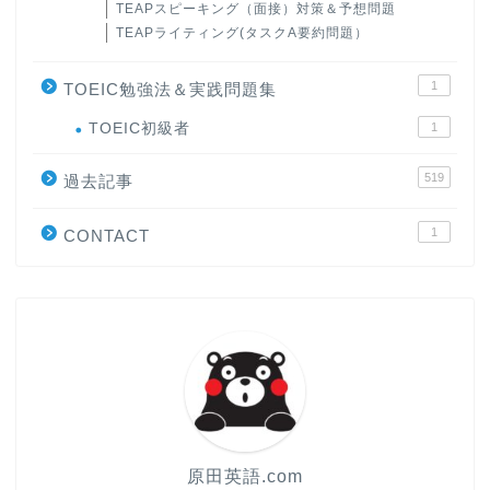
TEAPスピーキング（面接）対策＆予想問題
TEAPライティング(タスクA要約問題）
1
TOEIC勉強法＆実践問題集
ホーム
TOEIC初級者
1
519
原田高志の”ほぼ日刊”英語
過去記事
学習＆大学入試英語コラム
1
CONTACT
“シン”・英会話スピード表
現
大学入試英語対策講座
英語名言・格言・カッコい
い英語＆素敵な英文フレー
ズ集
原田英語.com