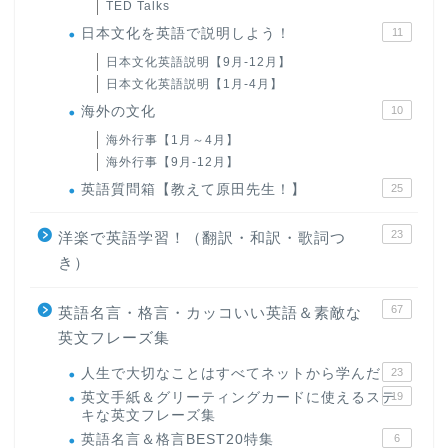
TED Talks
日本文化を英語で説明しよう！
11
日本文化英語説明【9月-12月】
日本文化英語説明【1月-4月】
海外の文化
10
海外行事【1月～4月】
海外行事【9月-12月】
英語質問箱【教えて原田先生！】
25
23
洋楽で英語学習！（翻訳・和訳・歌詞つ
き）
67
英語名言・格言・カッコいい英語＆素敵な
英文フレーズ集
人生で大切なことはすべてネットから学んだ
23
英文手紙＆グリーティングカードに使えるステ
19
キな英文フレーズ集
英語名言＆格言BEST20特集
6