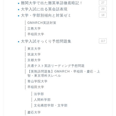
難関大学で出た難英単語徹底暗記！
27
大学入試に出る英会話表現
29
大学・学部別傾向と対策ゼミ
18
GMARCH英語対策
立教大学
早稲田大学
大学入試そっくり予想問題集
117
東京大学
筑波大学
京都大学
共通テスト英語リーディング予想問題
【英熟語問題集】GMARCH・早稲田・慶応・上
智・東京理科大レベル
青山学院大学
早稲田大学
法学部
人間科学部
文化構想学部・文学部
慶応大学