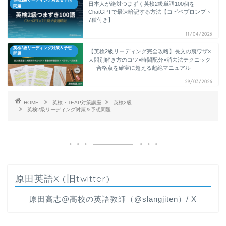
英検2級リーディング対策＆予想
日本人が絶対つまずく英検2級単語100個を
問題
ChatGPTで最速暗記する方法【コピペプロンプト
7種付き】
11/04/2026
英検2級リーディング対策＆予想
【英検2級リーディング完全攻略】長文の裏ワザ×
問題
大問別解き方のコツ×時間配分×消去法テクニック
──合格点を確実に超える超絶マニュアル
29/03/2026
HOME
英検・TEAP対策講座
英検2級
英検2級リーディング対策＆予想問題
原田英語X (旧twitter)
原田高志@高校の英語教師（@slangjiten）/ X