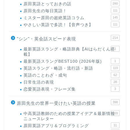
原田英語とっておきの話
280
原田先生の毎日英語！
111
ミスター原田の超絶英語コラム
145
やさしい英語で多読！【音声つき】
111
214
"シン"・英会話スピード表現
最新英語スラング・略語辞典【AIはらだくん搭
1
載】
最新英語スラングBEST100 (2026年版)
1
英語スラング・略語・流行語・新語
119
英語のことわざ・成句
62
日常生活の表現
28
恋愛英語表現・フレーズ集
3
398
原田先生の世界一受けたい英語の授業
中高英語教師のための授業アイデア＆最新情報
169
ニュースレター
原田英語アプリ＆プログラミング
31