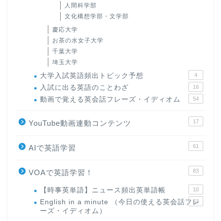
人間科学部
文化構想学部・文学部
慶応大学
お茶の水女子大学
千葉大学
埼玉大学
大学入試英語頻出トピック予想
4
入試に出る英語のことわざ
16
動画で覚える英会話フレーズ・イディオム
54
17
YouTube動画連動コンテンツ
61
AIで英語学習
83
VOAで英語学習！
【時事英単語】ニュース頻出英単語帳
10
English in a minute （今日の使える英会話フレ
63
ーズ・イディオム）