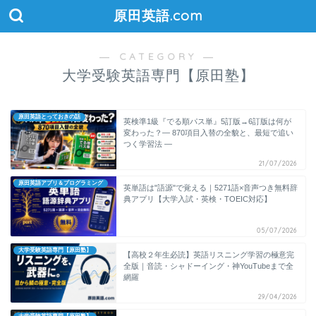
原田英語.com
― CATEGORY ―
大学受験英語専門【原田塾】
原田英語とっておきの話
英検準1級『でる順パス単』5訂版→6訂版は何が
変わった？― 870項目入替の全貌と、最短で追い
つく学習法 ―
21/07/2026
原田英語アプリ＆プログラミング
英単語は"語源"で覚える｜5271語×音声つき無料辞
典アプリ【大学入試・英検・TOEIC対応】
05/07/2026
大学受験英語専門【原田塾】
【高校２年生必読】英語リスニング学習の極意完
全版｜音読・シャドーイング・神YouTubeまで全
網羅
29/04/2026