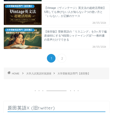
大学受験英語専門【原田塾】
【Vintage（ヴィンテージ）英文法の超絶活用術】
5周しても伸びない人が知らない7つの使い方と
「いらない」が正解のケース
28/03/2026
大学受験英語専門【原田塾】
【保存版】受験英語の「リスニング」を3ヶ月で偏
差値60にする"4段階シャドーイング法"──教科書
の音声だけでできる
28/03/2026
1
2
HOME
大学入試英語対策講座
大学受験英語専門【原田塾】
原田英語X (旧twitter)