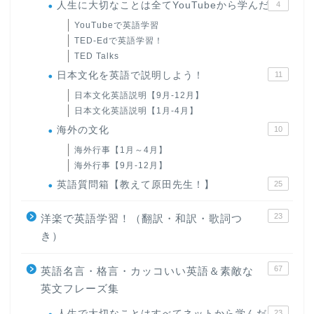
人生に大切なことは全てYouTubeから学んだ
4
YouTubeで英語学習
TED-Edで英語学習！
TED Talks
日本文化を英語で説明しよう！
11
日本文化英語説明【9月-12月】
日本文化英語説明【1月-4月】
海外の文化
10
海外行事【1月～4月】
海外行事【9月-12月】
英語質問箱【教えて原田先生！】
25
23
洋楽で英語学習！（翻訳・和訳・歌詞つ
き）
67
英語名言・格言・カッコいい英語＆素敵な
英文フレーズ集
人生で大切なことはすべてネットから学んだ
23