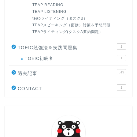
TEAP READING
TEAP LISTENING
teapライティング（タスクB）
TEAPスピーキング（面接）対策＆予想問題
TEAPライティング(タスクA要約問題）
1
TOEIC勉強法＆実践問題集
ホーム
TOEIC初級者
1
519
原田高志の”ほぼ日刊”英語
過去記事
学習＆大学入試英語コラム
1
CONTACT
“シン”・英会話スピード表
現
大学入試英語対策講座