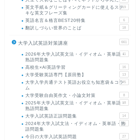
英文手紙＆グリーティングカードに使えるステ
19
キな英文フレーズ集
英語名言＆格言BEST20特集
6
翻訳しづらい世界のことば
18
661
大学入試英語対策講座
2026年大学入試英文法・イディオム・英単語・
11
熟語問題集
高校生×AI英語学習
16
大学受験英語専門【原田塾】
13
大学入学共通テスト英語お役立ち知恵袋＆コラ
45
ム
大学受験自由英作文・小論文対策
8
2025年大学入試英文法・イディオム・英単語・
18
熟語問題集
大学入試英語正誤問題集
14
2024年大学入試文法・イディオム・英単語・熟
15
語問題集
今日の大学入試英語問題
27