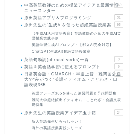
中高英語教師のための授業アイデア＆最新情報
169
ニュースレター
原田英語アプリ＆プログラミング
31
原田先生の"生成AIを使った超絶英語授業案
95
【生成AI活用英語教育】英語教師のための生成AI英
語授業実践事例
英語学習生成AIプロンプト【都立AI完全対応】
ChatGPT(生成AI)超絶英語授業案
英語句動詞(phrasal verbs)一覧
3
英語＆英会話学習に使えるプロンプト
6
日常英会話・GMARCH・早慶上智・難関国公立
22
大で“差がつく”英語イディオム・ことわざ・口
語表現365
英語フレーズ365を使った練習問題＆予想問題集
難関大学超絶頻出イディオム・ことわざ・会話文表
現特集
原田先生の英語授業アイデア玉手箱
24
新人英語先生いらっしゃい！
海外の英語授業実践シリーズ