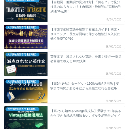
大学受験英語専門【原田塾】
【自動詞・他動詞の見分け方】「何を？」で見分
けるのはもう古い？！自動詞・他動詞の"究極の判
別法"を公開！
19/04/2026
大学受験英語専門【原田塾】
【洋楽で受験英語を制覇する完全ガイド】構文・
リスニング・長文が同時に伸びる勉強法＆入試に
効く洋楽TOP10
28/03/2026
大学受験英語専門【原田塾】
英作文で「減点されない英語」を書く技術──採点
者目線で教える10の鉄則
28/03/2026
大学受験英語専門【原田塾】
【高2生必見】ターゲット1900の超絶活用法｜受
験まで時間がある今だから最強になれる全戦略
28/03/2026
大学受験英語専門【原田塾】
【高2から始めるVintage英文法】受験まで1年ある
からできる超絶活用法＆いいずなラボ完全ガイド
28/03/2026