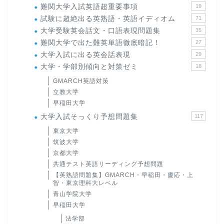
難関大学入試英語超重要事項
19
試験に超絶出る英熟語・英語イディオム
71
大学受験英会話文・口語表現問題集
35
難関大学で出た難英単語徹底暗記！
27
大学入試に出る英会話表現
29
大学・学部別傾向と対策ゼミ
18
GMARCH英語対策
立教大学
早稲田大学
大学入試そっくり予想問題集
117
東京大学
筑波大学
京都大学
共通テスト英語リーディング予想問題
【英熟語問題集】GMARCH・早稲田・慶応・上
智・東京理科大レベル
青山学院大学
早稲田大学
法学部