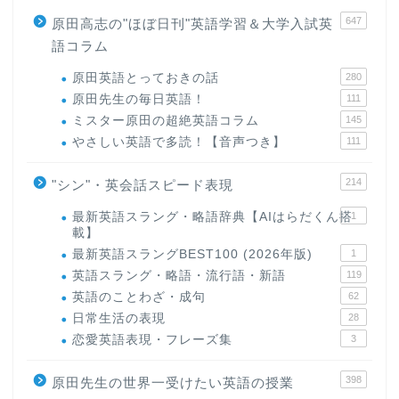
647
原田高志の"ほぼ日刊"英語学習＆大学入試英
語コラム
原田英語とっておきの話
280
原田先生の毎日英語！
111
ミスター原田の超絶英語コラム
145
やさしい英語で多読！【音声つき】
111
214
"シン"・英会話スピード表現
最新英語スラング・略語辞典【AIはらだくん搭
1
載】
最新英語スラングBEST100 (2026年版)
1
英語スラング・略語・流行語・新語
119
英語のことわざ・成句
62
日常生活の表現
28
恋愛英語表現・フレーズ集
3
398
原田先生の世界一受けたい英語の授業