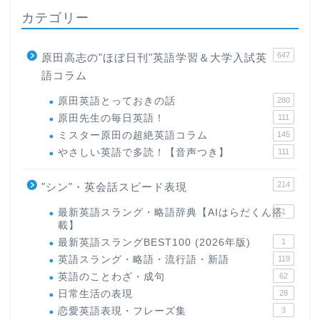
カテゴリー
647
原田高志の"ほぼ日刊"英語学習＆大学入試英
語コラム
原田英語とっておきの話
280
原田先生の毎日英語！
111
ミスター原田の超絶英語コラム
145
やさしい英語で多読！【音声つき】
111
214
"シン"・英会話スピード表現
最新英語スラング・略語辞典【AIはらだくん搭
1
載】
最新英語スラングBEST100 (2026年版)
1
英語スラング・略語・流行語・新語
119
英語のことわざ・成句
62
日常生活の表現
28
恋愛英語表現・フレーズ集
3