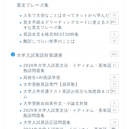
英文フレーズ集
人生で大切なことはすべてネットから学んだ
23
英文手紙＆グリーティングカードに使えるステ
19
キな英文フレーズ集
英語名言＆格言BEST20特集
6
翻訳しづらい世界のことば
18
661
大学入試英語対策講座
2026年大学入試英文法・イディオム・英単語・
11
熟語問題集
高校生×AI英語学習
16
大学受験英語専門【原田塾】
13
大学入学共通テスト英語お役立ち知恵袋＆コラ
45
ム
大学受験自由英作文・小論文対策
8
2025年大学入試英文法・イディオム・英単語・
18
熟語問題集
大学入試英語正誤問題集
14
15