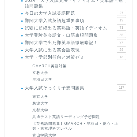
2024年大学入試文法・イディオム・英単語・熟
語問題集
今日の大学入試英語問題
27
難関大学入試英語超重要事項
19
試験に超絶出る英熟語・英語イディオム
71
大学受験英会話文・口語表現問題集
35
難関大学で出た難英単語徹底暗記！
27
大学入試に出る英会話表現
29
大学・学部別傾向と対策ゼミ
18
GMARCH英語対策
立教大学
早稲田大学
大学入試そっくり予想問題集
117
東京大学
筑波大学
京都大学
共通テスト英語リーディング予想問題
【英熟語問題集】GMARCH・早稲田・慶応・上
智・東京理科大レベル
青山学院大学