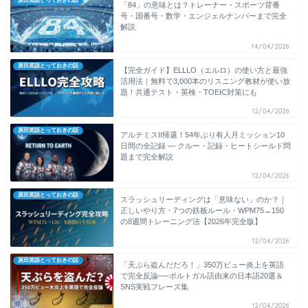
原田英語とっておきの話
「84」の意味とは？トレーナー・スポーツ背番
号・国番号・数学・エンジェルナンバーまで完全
解説
14/04/2026
原田英語とっておきの話
【完全ガイド】ELLLO（エルロ）の使い方と最強
活用法｜無料で3,000本のリスニング教材が使い放
題！共通テスト・英検・TOEIC対策にも
12/04/2026
原田英語とっておきの話
アルテミスII帰還！54年ぶり有人月ミッション10
日間の全記録 ― クルー・記録・ヒートシールド問
題まで完全解説
12/04/2026
原田英語とっておきの話
スラッシュリーディングは「意味ない」のか？｜
正しいやり方・7つの鉄板ルール・WPM75→150
の8週間トレーニング法【2026年完全版】
12/04/2026
原田英語とっておきの話
「天ぷら盗んだだろ！」350万ビュー炎上を英語
で完全反論──ポルトガル語由来の日本語20選＆
SNS実戦フレーズ集
12/04/2026