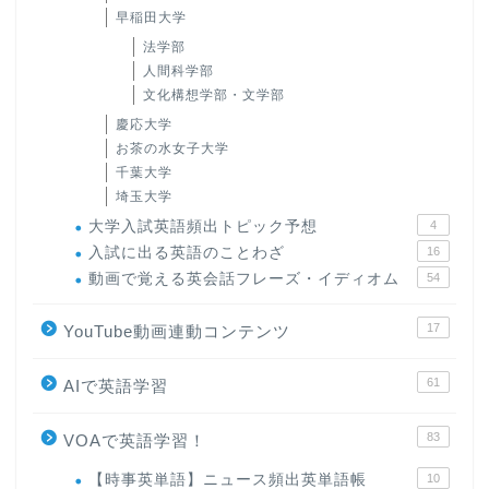
早稲田大学
法学部
人間科学部
文化構想学部・文学部
慶応大学
お茶の水女子大学
千葉大学
埼玉大学
大学入試英語頻出トピック予想
4
入試に出る英語のことわざ
16
動画で覚える英会話フレーズ・イディオム
54
17
YouTube動画連動コンテンツ
61
AIで英語学習
83
VOAで英語学習！
【時事英単語】ニュース頻出英単語帳
10