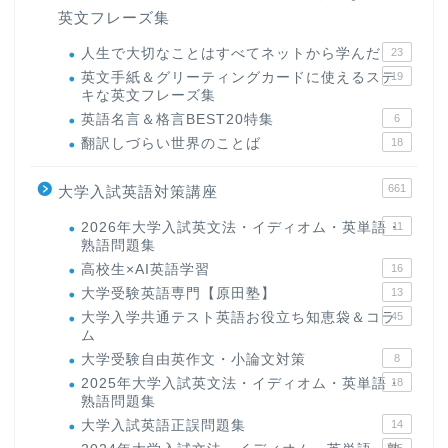
英文フレーズ集
人生で大切なことはすべてネットから学んだ
23
英文手紙＆グリーティングカードに使えるステ
19
キな英文フレーズ集
英語名言＆格言BEST20特集
6
翻訳しづらい世界のことば
18
661
大学入試英語対策講座
2026年大学入試英文法・イディオム・英単語・
11
熟語問題集
高校生×AI英語学習
16
大学受験英語専門【原田塾】
13
大学入学共通テスト英語お役立ち知恵袋＆コラ
45
ム
大学受験自由英作文・小論文対策
8
2025年大学入試英文法・イディオム・英単語・
18
熟語問題集
大学入試英語正誤問題集
14
15