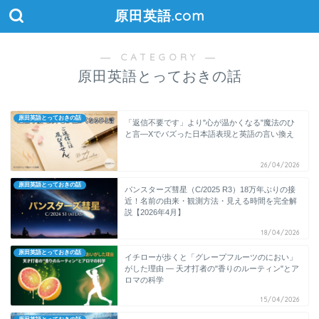
原田英語.com
― CATEGORY ―
原田英語とっておきの話
原田英語とっておきの話
「返信不要です」より"心が温かくなる"魔法のひ
と言―Xでバズった日本語表現と英語の言い換え
26/04/2026
原田英語とっておきの話
パンスターズ彗星（C/2025 R3）18万年ぶりの接
近！名前の由来・観測方法・見える時間を完全解
説【2026年4月】
18/04/2026
原田英語とっておきの話
イチローが歩くと「グレープフルーツのにおい」
がした理由 ― 天才打者の"香りのルーティン"とア
ロマの科学
15/04/2026