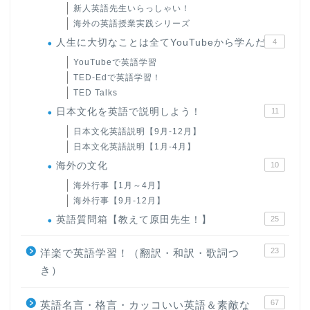
新人英語先生いらっしゃい！
海外の英語授業実践シリーズ
人生に大切なことは全てYouTubeから学んだ
4
YouTubeで英語学習
TED-Edで英語学習！
TED Talks
日本文化を英語で説明しよう！
11
日本文化英語説明【9月-12月】
日本文化英語説明【1月-4月】
海外の文化
10
海外行事【1月～4月】
海外行事【9月-12月】
英語質問箱【教えて原田先生！】
25
23
洋楽で英語学習！（翻訳・和訳・歌詞つ
き）
67
英語名言・格言・カッコいい英語＆素敵な