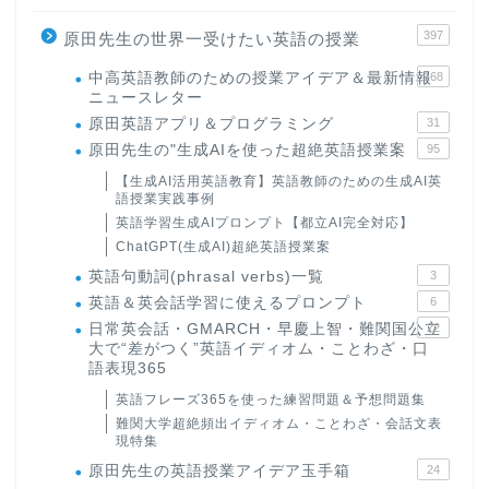
397
原田先生の世界一受けたい英語の授業
中高英語教師のための授業アイデア＆最新情報
168
ニュースレター
原田英語アプリ＆プログラミング
31
原田先生の"生成AIを使った超絶英語授業案
95
【生成AI活用英語教育】英語教師のための生成AI英
語授業実践事例
英語学習生成AIプロンプト【都立AI完全対応】
ChatGPT(生成AI)超絶英語授業案
英語句動詞(phrasal verbs)一覧
3
英語＆英会話学習に使えるプロンプト
6
日常英会話・GMARCH・早慶上智・難関国公立
22
大で“差がつく”英語イディオム・ことわざ・口
語表現365
英語フレーズ365を使った練習問題＆予想問題集
難関大学超絶頻出イディオム・ことわざ・会話文表
現特集
原田先生の英語授業アイデア玉手箱
24