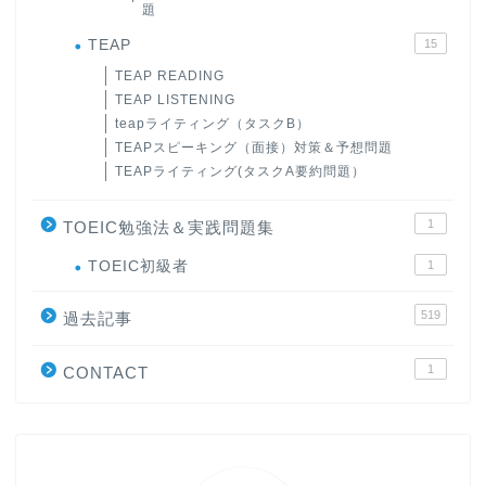
題
TEAP
15
TEAP READING
TEAP LISTENING
teapライティング（タスクB）
TEAPスピーキング（面接）対策＆予想問題
TEAPライティング(タスクA要約問題）
1
TOEIC勉強法＆実践問題集
ホーム
TOEIC初級者
1
519
原田高志の”ほぼ日刊”英語
過去記事
学習＆大学入試英語コラム
1
CONTACT
“シン”・英会話スピード表
現
大学入試英語対策講座