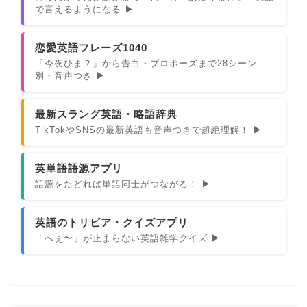
で言えるようになる ▶
恋愛英語フレーズ1040
「今夜ひま？」から告白・プロポーズまで28シーン
別・音声つき ▶
最新スラング英語・略語辞典
TikTokやSNSの最新英語も音声つきで超絶理解！ ▶
英単語語源アプリ
語源をたどれば単語同士がつながる！ ▶
英語のトリビア・クイズアプリ
「へぇ〜」が止まらない英語雑学クイズ ▶