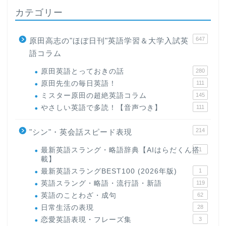
カテゴリー
647
原田高志の"ほぼ日刊"英語学習＆大学入試英
語コラム
原田英語とっておきの話
280
原田先生の毎日英語！
111
ミスター原田の超絶英語コラム
145
やさしい英語で多読！【音声つき】
111
214
"シン"・英会話スピード表現
最新英語スラング・略語辞典【AIはらだくん搭
1
載】
最新英語スラングBEST100 (2026年版)
1
英語スラング・略語・流行語・新語
119
英語のことわざ・成句
62
日常生活の表現
28
恋愛英語表現・フレーズ集
3