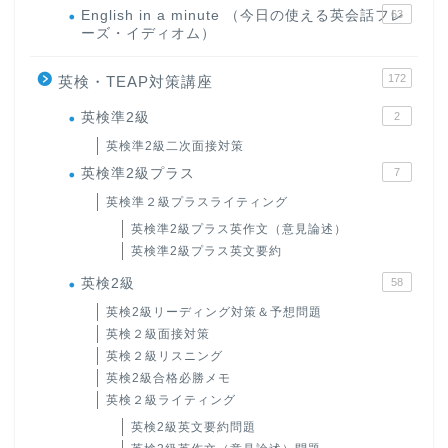
English in a minute （今日の使える英会話フレ
63
ーズ・イディオム）
172
英検・TEAP対策講座
英検準2級
2
英検準2級二次面接対策
英検準2級プラス
7
英検準２級プラスライティング
英検準2級プラス英作文（意見論述）
英検準2級プラス英文要約
英検2級
58
英検2級リーディング対策＆予想問題
英検２級面接対策
英検２級リスニング
英検2級合格必勝メモ
英検２級ライティング
英検2級英文要約問題