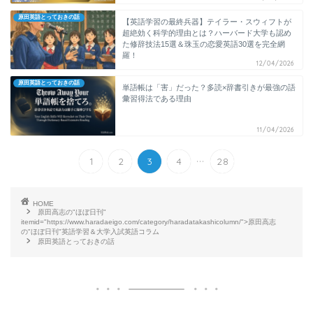
原田英語とっておきの話
【英語学習の最終兵器】テイラー・スウィフトが
超絶効く科学的理由とは？ハーバード大学も認め
た修辞技法15選＆珠玉の恋愛英語30選を完全網
羅！
12/04/2026
原田英語とっておきの話
単語帳は「害」だった？多読×辞書引きが最強の語
彙習得法である理由
11/04/2026
...
1
2
3
4
28
HOME
原田高志の"ほぼ日刊"
itemid="https://www.haradaeigo.com/category/haradatakashicolumn/">原田高志
の"ほぼ日刊"英語学習＆大学入試英語コラム
原田英語とっておきの話