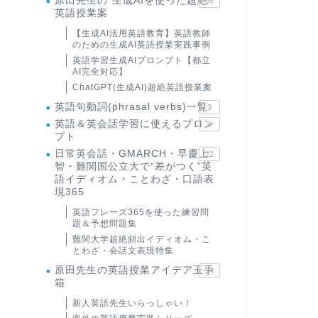
原田先生の"生成AIを使った超絶
95
英語授業案
【生成AI活用英語教育】英語教師
のための生成AI英語授業実践事例
英語学習生成AIプロンプト【都立
AI完全対応】
ChatGPT(生成AI)超絶英語授業案
英語句動詞(phrasal verbs)一覧
3
英語＆英会話学習に使えるプロン
6
プト
日常英会話・GMARCH・早慶上
22
智・難関国公立大で“差がつく”英
語イディオム・ことわざ・口語表
現365
英語フレーズ365を使った練習問
題＆予想問題集
難関大学超絶頻出イディオム・こ
とわざ・会話文表現特集
原田先生の英語授業アイデア玉手
24
箱
新人英語先生いらっしゃい！