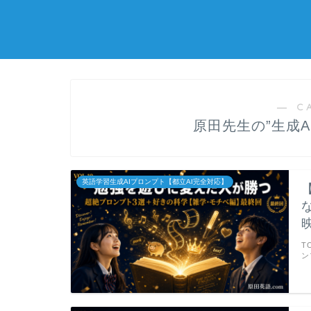
― C
原田先生の”生成
英語学習生成AIプロンプト【都立AI完全対応】
T
ン