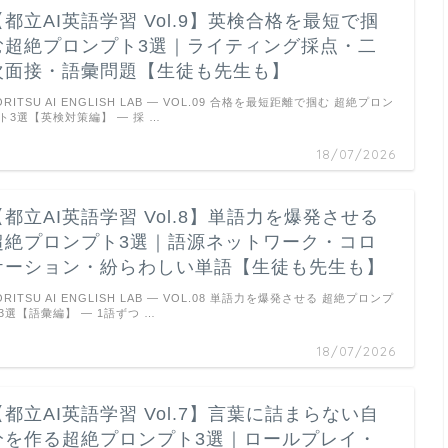
【都立AI英語学習 Vol.9】英検合格を最短で掴
む超絶プロンプト3選｜ライティング採点・二
次面接・語彙問題【生徒も先生も】
ORITSU AI ENGLISH LAB — VOL.09 合格を最短距離で掴む 超絶プロン
ト3選【英検対策編】 ― 採 …
18/07/2026
【都立AI英語学習 Vol.8】単語力を爆発させる
超絶プロンプト3選｜語源ネットワーク・コロ
ケーション・紛らわしい単語【生徒も先生も】
ORITSU AI ENGLISH LAB — VOL.08 単語力を爆発させる 超絶プロンプ
3選【語彙編】 ― 1語ずつ …
18/07/2026
【都立AI英語学習 Vol.7】言葉に詰まらない自
分を作る超絶プロンプト3選｜ロールプレイ・