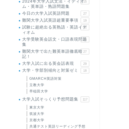
2024年大学入試文法・イディオ
15
ム・英単語・熟語問題集
今日の大学入試英語問題
27
難関大学入試英語超重要事項
19
試験に超絶出る英熟語・英語イデ
71
ィオム
大学受験英会話文・口語表現問題
35
集
難関大学で出た難英単語徹底暗
27
記！
大学入試に出る英会話表現
29
大学・学部別傾向と対策ゼミ
18
GMARCH英語対策
立教大学
早稲田大学
大学入試そっくり予想問題集
117
東京大学
筑波大学
京都大学
共通テスト英語リーディング予想