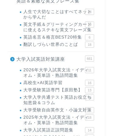
英語＆素敵な英文フレーズ集
人生で大切なことはすべてネット
23
から学んだ
英文手紙＆グリーティングカード
19
に使えるステキな英文フレーズ集
英語名言＆格言BEST20特集
6
翻訳しづらい世界のことば
18
大学入試英語対策講座
661
2026年大学入試英文法・イディ
11
オム・英単語・熟語問題集
高校生×AI英語学習
16
大学受験英語専門【原田塾】
13
大学入学共通テスト英語お役立ち
45
知恵袋＆コラム
大学受験自由英作文・小論文対策
8
2025年大学入試英文法・イディ
18
オム・英単語・熟語問題集
大学入試英語正誤問題集
14