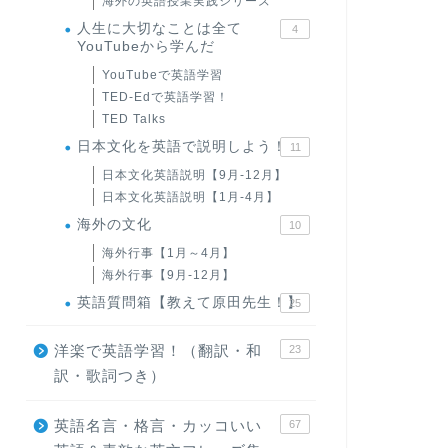
海外の英語授業実践シリーズ
人生に大切なことは全て
4
YouTubeから学んだ
YouTubeで英語学習
TED-Edで英語学習！
TED Talks
日本文化を英語で説明しよう！
11
日本文化英語説明【9月-12月】
日本文化英語説明【1月-4月】
海外の文化
10
海外行事【1月～4月】
海外行事【9月-12月】
英語質問箱【教えて原田先生！】
25
洋楽で英語学習！（翻訳・和
23
訳・歌詞つき）
英語名言・格言・カッコいい
67