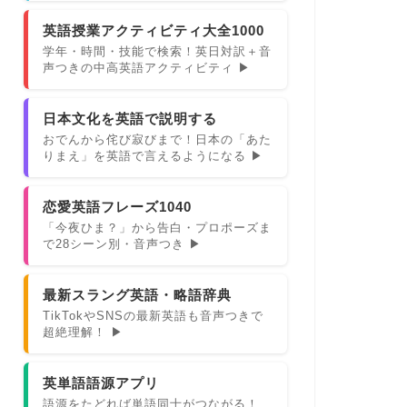
英語授業アクティビティ大全1000
学年・時間・技能で検索！英日対訳＋音
声つきの中高英語アクティビティ ▶
日本文化を英語で説明する
おでんから侘び寂びまで！日本の「あた
りまえ」を英語で言えるようになる ▶
恋愛英語フレーズ1040
「今夜ひま？」から告白・プロポーズま
で28シーン別・音声つき ▶
最新スラング英語・略語辞典
TikTokやSNSの最新英語も音声つきで
超絶理解！ ▶
英単語語源アプリ
語源をたどれば単語同士がつながる！