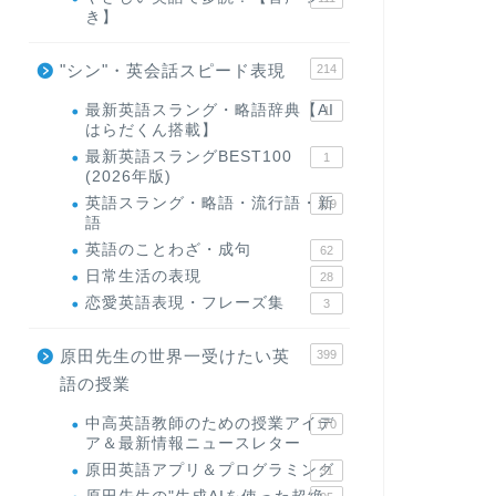
き】
"シン"・英会話スピード表現
214
最新英語スラング・略語辞典【AI
1
はらだくん搭載】
最新英語スラングBEST100
1
(2026年版)
英語スラング・略語・流行語・新
119
語
英語のことわざ・成句
62
日常生活の表現
28
恋愛英語表現・フレーズ集
3
原田先生の世界一受けたい英
399
語の授業
中高英語教師のための授業アイデ
170
ア＆最新情報ニュースレター
原田英語アプリ＆プログラミング
31