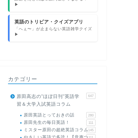
▶
英語のトリビア・クイズアプリ
「へぇ〜」が止まらない英語雑学クイズ
▶
カテゴリー
原田高志の"ほぼ日刊"英語学
647
習＆大学入試英語コラム
原田英語とっておきの話
280
原田先生の毎日英語！
111
ミスター原田の超絶英語コラム
145
やさしい英語で多読！【音声つ
111