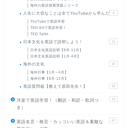
海外の英語授業実践シリーズ
人生に大切なことは全てYouTubeから学んだ
4
YouTubeで英語学習
TED-Edで英語学習！
TED Talks
日本文化を英語で説明しよう！
11
日本文化英語説明【9月-12月】
日本文化英語説明【1月-4月】
海外の文化
10
海外行事【1月～4月】
海外行事【9月-12月】
英語質問箱【教えて原田先生！】
25
23
洋楽で英語学習！（翻訳・和訳・歌詞つ
き）
67
英語名言・格言・カッコいい英語＆素敵な