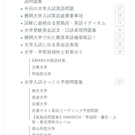
語問題集
今日の大学入試英語問題
27
難関大学入試英語超重要事項
19
試験に超絶出る英熟語・英語イディオム
71
大学受験英会話文・口語表現問題集
35
難関大学で出た難英単語徹底暗記！
27
大学入試に出る英会話表現
29
大学・学部別傾向と対策ゼミ
18
GMARCH英語対策
立教大学
早稲田大学
大学入試そっくり予想問題集
117
東京大学
筑波大学
京都大学
共通テスト英語リーディング予想問題
【英熟語問題集】GMARCH・早稲田・慶応・上
智・東京理科大レベル
青山学院大学