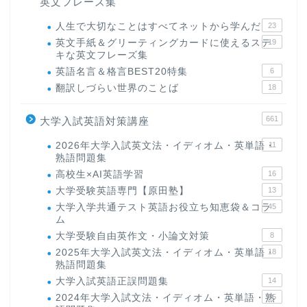
英文フレーズ集
人生で大切なことはすべてネットから学んだ
23
英文手紙＆グリーティングカードに使えるステ
19
キな英文フレーズ集
英語名言＆格言BEST20特集
6
翻訳しづらい世界のことば
18
661
大学入試英語対策講座
2026年大学入試英文法・イディオム・英単語・
11
熟語問題集
高校生×AI英語学習
16
大学受験英語専門【原田塾】
13
大学入学共通テスト英語お役立ち知恵袋＆コラ
45
ム
大学受験自由英作文・小論文対策
8
2025年大学入試英文法・イディオム・英単語・
18
熟語問題集
大学入試英語正誤問題集
14
2024年大学入試文法・イディオム・英単語・熟
15