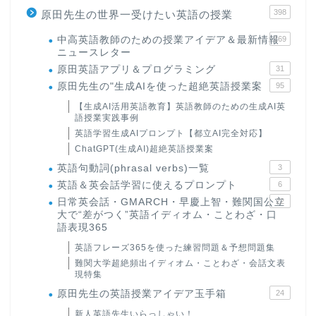
398
原田先生の世界一受けたい英語の授業
中高英語教師のための授業アイデア＆最新情報
169
ニュースレター
原田英語アプリ＆プログラミング
31
原田先生の"生成AIを使った超絶英語授業案
95
【生成AI活用英語教育】英語教師のための生成AI英
語授業実践事例
英語学習生成AIプロンプト【都立AI完全対応】
ChatGPT(生成AI)超絶英語授業案
英語句動詞(phrasal verbs)一覧
3
英語＆英会話学習に使えるプロンプト
6
日常英会話・GMARCH・早慶上智・難関国公立
22
大で“差がつく”英語イディオム・ことわざ・口
語表現365
英語フレーズ365を使った練習問題＆予想問題集
難関大学超絶頻出イディオム・ことわざ・会話文表
現特集
原田先生の英語授業アイデア玉手箱
24
新人英語先生いらっしゃい！