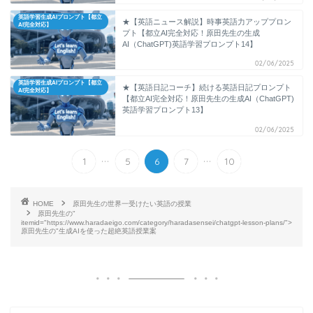
英語学習生成AIプロンプト【都立
★【英語ニュース解説】時事英語力アッププロン
AI完全対応】
プト【都立AI完全対応！原田先生の生成
AI（ChatGPT)英語学習プロンプト14】
02/06/2025
英語学習生成AIプロンプト【都立
★【英語日記コーチ】続ける英語日記プロンプト
AI完全対応】
【都立AI完全対応！原田先生の生成AI（ChatGPT)
英語学習プロンプト13】
02/06/2025
...
...
1
5
6
7
10
HOME
原田先生の世界一受けたい英語の授業
原田先生の"
itemid="https://www.haradaeigo.com/category/haradasensei/chatgpt-lesson-plans/">
原田先生の"生成AIを使った超絶英語授業案