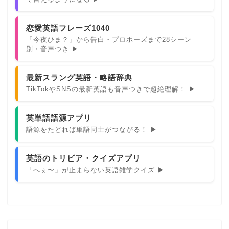
恋愛英語フレーズ1040
「今夜ひま？」から告白・プロポーズまで28シーン
別・音声つき ▶
最新スラング英語・略語辞典
TikTokやSNSの最新英語も音声つきで超絶理解！ ▶
英単語語源アプリ
語源をたどれば単語同士がつながる！ ▶
英語のトリビア・クイズアプリ
「へぇ〜」が止まらない英語雑学クイズ ▶