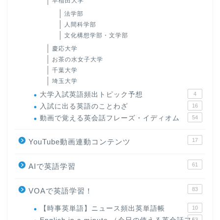
早稲田大学
法学部
人間科学部
文化構想学部・文学部
慶応大学
お茶の水女子大学
千葉大学
埼玉大学
大学入試英語頻出トピック予想
4
入試に出る英語のことわざ
16
動画で覚える英会話フレーズ・イディオム
54
17
YouTube動画連動コンテンツ
61
AIで英語学習
83
VOAで英語学習！
【時事英単語】ニュース頻出英単語帳
10
63