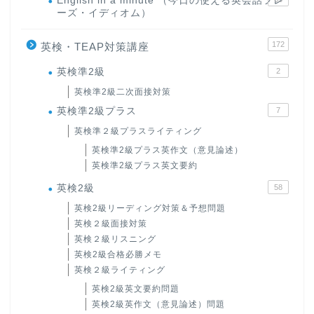
English in a minute （今日の使える英会話フレ
ーズ・イディオム）
172
英検・TEAP対策講座
英検準2級
2
英検準2級二次面接対策
英検準2級プラス
7
英検準２級プラスライティング
英検準2級プラス英作文（意見論述）
英検準2級プラス英文要約
英検2級
58
英検2級リーディング対策＆予想問題
英検２級面接対策
英検２級リスニング
英検2級合格必勝メモ
英検２級ライティング
英検2級英文要約問題
英検2級英作文（意見論述）問題