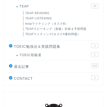
TEAP
15
TEAP READING
TEAP LISTENING
teapライティング（タスクB）
TEAPスピーキング（面接）対策＆予想問題
TEAPライティング(タスクA要約問題）
1
TOEIC勉強法＆実践問題集
ホーム
TOEIC初級者
1
519
原田高志の”ほぼ日刊”英語
過去記事
学習＆大学入試英語コラム
1
CONTACT
“シン”・英会話スピード表
現
大学入試英語対策講座