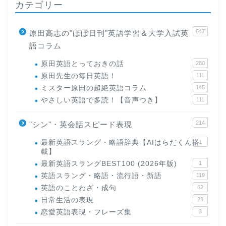
カテゴリー
647
原田高志の"ほぼ日刊"英語学習＆大学入試英
語コラム
原田英語とっておきの話
280
原田先生の毎日英語！
111
ミスター原田の超絶英語コラム
145
やさしい英語で多読！【音声つき】
111
214
"シン"・英会話スピード表現
最新英語スラング・略語辞典【AIはらだくん搭
1
載】
最新英語スラングBEST100 (2026年版)
1
英語スラング・略語・流行語・新語
119
英語のことわざ・成句
62
日常生活の表現
28
恋愛英語表現・フレーズ集
3