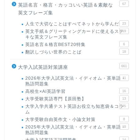
67
英語名言・格言・カッコいい英語＆素敵な
英文フレーズ集
人生で大切なことはすべてネットから学んだ
23
英文手紙＆グリーティングカードに使えるステ
19
キな英文フレーズ集
英語名言＆格言BEST20特集
6
翻訳しづらい世界のことば
18
661
大学入試英語対策講座
2026年大学入試英文法・イディオム・英単語・
11
熟語問題集
高校生×AI英語学習
16
大学受験英語専門【原田塾】
13
大学入学共通テスト英語お役立ち知恵袋＆コラ
45
ム
大学受験自由英作文・小論文対策
8
2025年大学入試英文法・イディオム・英単語・
18
熟語問題集
14