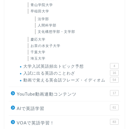
青山学院大学
早稲田大学
法学部
人間科学部
文化構想学部・文学部
慶応大学
お茶の水女子大学
千葉大学
埼玉大学
大学入試英語頻出トピック予想
4
入試に出る英語のことわざ
16
動画で覚える英会話フレーズ・イディオム
54
17
YouTube動画連動コンテンツ
61
AIで英語学習
83
VOAで英語学習！