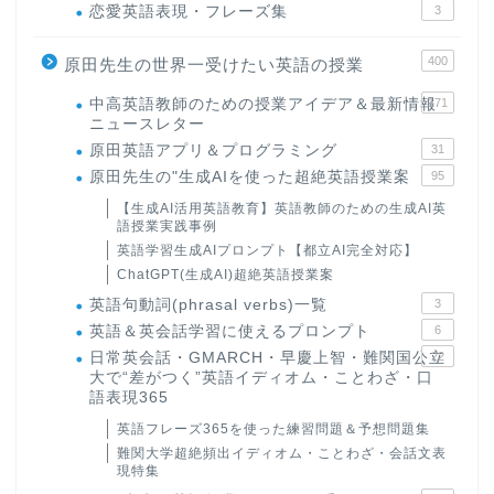
恋愛英語表現・フレーズ集
3
400
原田先生の世界一受けたい英語の授業
中高英語教師のための授業アイデア＆最新情報
171
ニュースレター
原田英語アプリ＆プログラミング
31
原田先生の"生成AIを使った超絶英語授業案
95
【生成AI活用英語教育】英語教師のための生成AI英
語授業実践事例
英語学習生成AIプロンプト【都立AI完全対応】
ChatGPT(生成AI)超絶英語授業案
英語句動詞(phrasal verbs)一覧
3
英語＆英会話学習に使えるプロンプト
6
日常英会話・GMARCH・早慶上智・難関国公立
22
大で“差がつく”英語イディオム・ことわざ・口
語表現365
英語フレーズ365を使った練習問題＆予想問題集
難関大学超絶頻出イディオム・ことわざ・会話文表
現特集