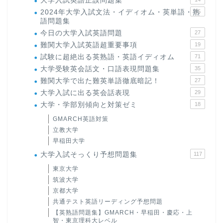
大学入試英語正誤問題集
2024年大学入試文法・イディオム・英単語・熟
15
語問題集
今日の大学入試英語問題
27
難関大学入試英語超重要事項
19
試験に超絶出る英熟語・英語イディオム
71
大学受験英会話文・口語表現問題集
35
難関大学で出た難英単語徹底暗記！
27
大学入試に出る英会話表現
29
大学・学部別傾向と対策ゼミ
18
GMARCH英語対策
立教大学
早稲田大学
大学入試そっくり予想問題集
117
東京大学
筑波大学
京都大学
共通テスト英語リーディング予想問題
【英熟語問題集】GMARCH・早稲田・慶応・上
智・東京理科大レベル