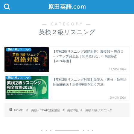
原田英語.com
― CATEGORY ―
英検２級リスニング
英検２級リスニング
【英検2級リスニング超絶対策】裏技38＋満点ロ
ードマップ完全版｜聞き取れない→9割突破
【2026年度】
17/05/2026
英検２級リスニング
【英検2級リスニング対策】先読み・裏技・勉強法
を徹底解説！正答率9割を狙う方法
29/03/2026
HOME
英検・TEAP対策講座
英検2級
英検２級リスニング