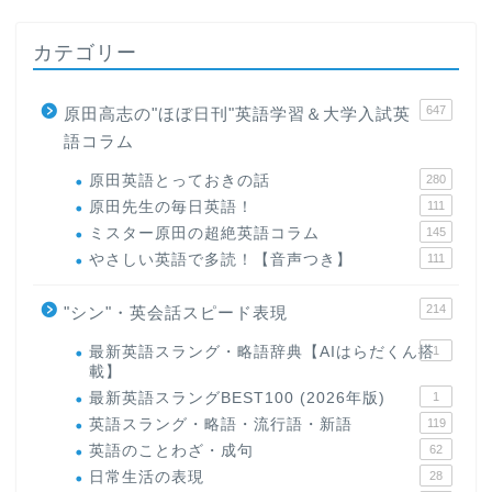
カテゴリー
647
原田高志の"ほぼ日刊"英語学習＆大学入試英
語コラム
原田英語とっておきの話
280
原田先生の毎日英語！
111
ミスター原田の超絶英語コラム
145
やさしい英語で多読！【音声つき】
111
214
"シン"・英会話スピード表現
最新英語スラング・略語辞典【AIはらだくん搭
1
載】
最新英語スラングBEST100 (2026年版)
1
英語スラング・略語・流行語・新語
119
英語のことわざ・成句
62
日常生活の表現
28