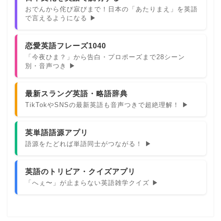
おでんから侘び寂びまで！日本の「あたりまえ」を英語
で言えるようになる ▶
恋愛英語フレーズ1040
「今夜ひま？」から告白・プロポーズまで28シーン
別・音声つき ▶
最新スラング英語・略語辞典
TikTokやSNSの最新英語も音声つきで超絶理解！ ▶
英単語語源アプリ
語源をたどれば単語同士がつながる！ ▶
英語のトリビア・クイズアプリ
「へぇ〜」が止まらない英語雑学クイズ ▶