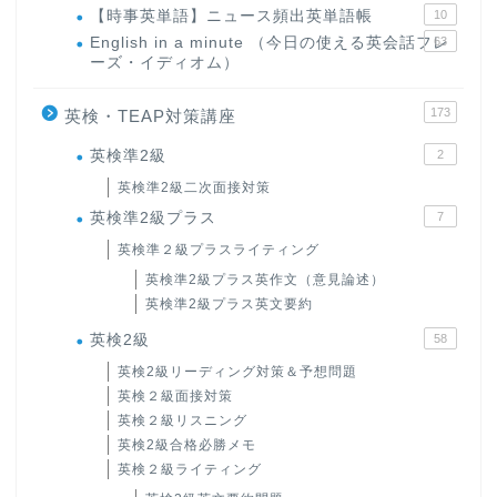
【時事英単語】ニュース頻出英単語帳
10
English in a minute （今日の使える英会話フレ
63
ーズ・イディオム）
173
英検・TEAP対策講座
英検準2級
2
英検準2級二次面接対策
英検準2級プラス
7
英検準２級プラスライティング
英検準2級プラス英作文（意見論述）
英検準2級プラス英文要約
英検2級
58
英検2級リーディング対策＆予想問題
英検２級面接対策
英検２級リスニング
英検2級合格必勝メモ
英検２級ライティング