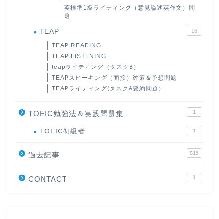
英検準1級ライティング（意見論述英作文）問
題
TEAP
16
TEAP READING
TEAP LISTENING
teapライティング（タスクB）
TEAPスピーキング（面接）対策＆予想問題
TEAPライティング(タスクA要約問題）
1
TOEIC勉強法＆実践問題集
ホーム
TOEIC初級者
1
519
原田高志の”ほぼ日刊”英語
過去記事
学習＆大学入試英語コラム
1
CONTACT
“シン”・英会話スピード表
現