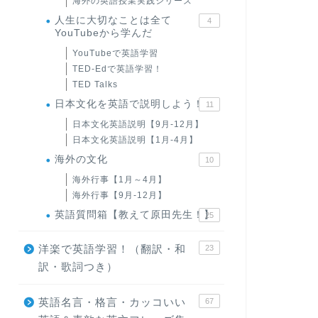
海外の英語授業実践シリーズ
人生に大切なことは全て
4
YouTubeから学んだ
YouTubeで英語学習
TED-Edで英語学習！
TED Talks
日本文化を英語で説明しよう！
11
日本文化英語説明【9月-12月】
日本文化英語説明【1月-4月】
海外の文化
10
海外行事【1月～4月】
海外行事【9月-12月】
英語質問箱【教えて原田先生！】
25
洋楽で英語学習！（翻訳・和
23
訳・歌詞つき）
英語名言・格言・カッコいい
67