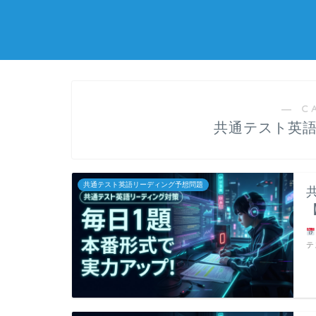
― C
共通テスト英
共通テスト英語リーディング予想問題
テ