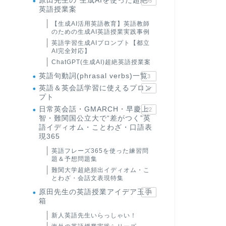
原田先生の"生成AIを使った超絶
95
英語授業案
【生成AI活用英語教育】英語教師
のための生成AI英語授業実践事例
英語学習生成AIプロンプト【都立
AI完全対応】
ChatGPT(生成AI)超絶英語授業案
英語句動詞(phrasal verbs)一覧
3
英語＆英会話学習に使えるプロン
6
プト
日常英会話・GMARCH・早慶上
22
智・難関国公立大で“差がつく”英
語イディオム・ことわざ・口語表
現365
英語フレーズ365を使った練習問
題＆予想問題集
難関大学超絶頻出イディオム・こ
とわざ・会話文表現特集
原田先生の英語授業アイデア玉手
24
箱
新人英語先生いらっしゃい！