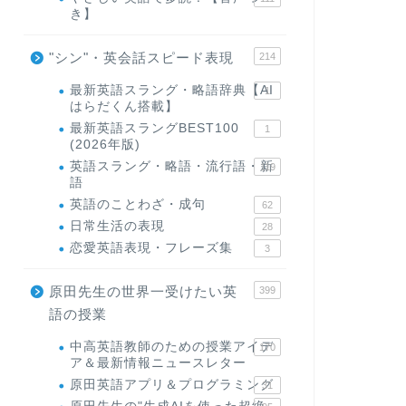
き】
"シン"・英会話スピード表現
214
最新英語スラング・略語辞典【AI
1
はらだくん搭載】
最新英語スラングBEST100
1
(2026年版)
英語スラング・略語・流行語・新
119
語
英語のことわざ・成句
62
日常生活の表現
28
恋愛英語表現・フレーズ集
3
原田先生の世界一受けたい英
399
語の授業
中高英語教師のための授業アイデ
170
ア＆最新情報ニュースレター
原田英語アプリ＆プログラミング
31