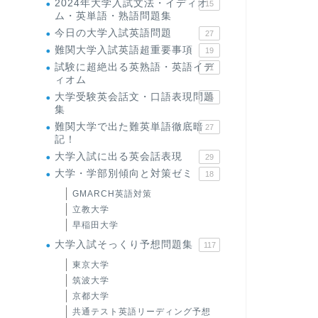
2024年大学入試文法・イディオ
15
ム・英単語・熟語問題集
今日の大学入試英語問題
27
難関大学入試英語超重要事項
19
試験に超絶出る英熟語・英語イデ
71
ィオム
大学受験英会話文・口語表現問題
35
集
難関大学で出た難英単語徹底暗
27
記！
大学入試に出る英会話表現
29
大学・学部別傾向と対策ゼミ
18
GMARCH英語対策
立教大学
早稲田大学
大学入試そっくり予想問題集
117
東京大学
筑波大学
京都大学
共通テスト英語リーディング予想