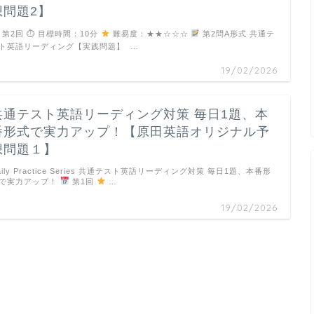
想問題2】
第2回 ⏱ 目標時間：10分
難易度：★★☆☆☆
第2問A形式 共通テ
ト英語リーディング【実践問題】 …
19/02/2026
共通テスト英語リーディング対策 毎日1題、本
番形式で実力アップ！【原田英語オリジナル予
想問題１】
aily Practice Series 共通テスト英語リーディング対策 毎日1題、本番形
で実力アップ！
第1回
…
19/02/2026