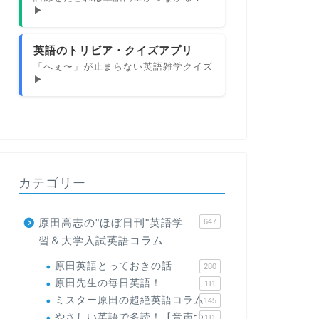
▶
英語のトリビア・クイズアプリ
「へぇ〜」が止まらない英語雑学クイズ
▶
カテゴリー
原田高志の"ほぼ日刊"英語学
647
習＆大学入試英語コラム
原田英語とっておきの話
280
原田先生の毎日英語！
111
ミスター原田の超絶英語コラム
145
やさしい英語で多読！【音声つ
111