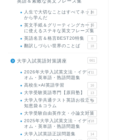
英語＆素敵な英文フレーズ集
人生で大切なことはすべてネット
23
から学んだ
英文手紙＆グリーティングカード
19
に使えるステキな英文フレーズ集
英語名言＆格言BEST20特集
6
翻訳しづらい世界のことば
18
大学入試英語対策講座
661
2026年大学入試英文法・イディ
11
オム・英単語・熟語問題集
高校生×AI英語学習
16
大学受験英語専門【原田塾】
13
大学入学共通テスト英語お役立ち
45
知恵袋＆コラム
大学受験自由英作文・小論文対策
8
2025年大学入試英文法・イディ
18
オム・英単語・熟語問題集
大学入試英語正誤問題集
14