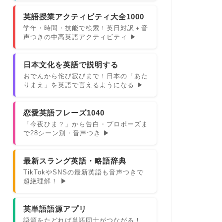
英語授業アクティビティ大全1000
学年・時間・技能で検索！英日対訳＋音
声つきの中高英語アクティビティ ▶
日本文化を英語で説明する
おでんから侘び寂びまで！日本の「あた
りまえ」を英語で言えるようになる ▶
恋愛英語フレーズ1040
「今夜ひま？」から告白・プロポーズま
で28シーン別・音声つき ▶
最新スラング英語・略語辞典
TikTokやSNSの最新英語も音声つきで
超絶理解！ ▶
英単語語源アプリ
語源をたどれば単語同士がつながる！