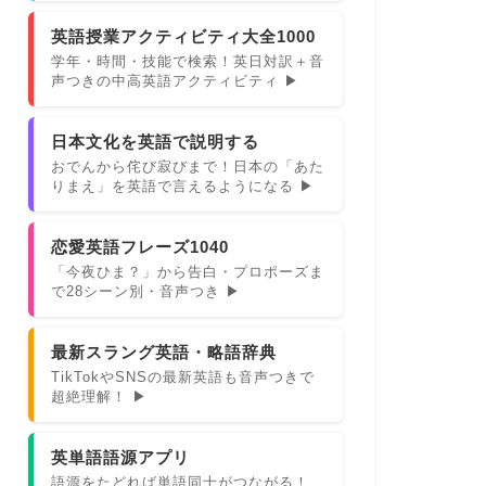
英語授業アクティビティ大全1000
学年・時間・技能で検索！英日対訳＋音
声つきの中高英語アクティビティ ▶
日本文化を英語で説明する
おでんから侘び寂びまで！日本の「あた
りまえ」を英語で言えるようになる ▶
恋愛英語フレーズ1040
「今夜ひま？」から告白・プロポーズま
で28シーン別・音声つき ▶
最新スラング英語・略語辞典
TikTokやSNSの最新英語も音声つきで
超絶理解！ ▶
英単語語源アプリ
語源をたどれば単語同士がつながる！