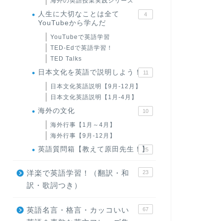
海外の英語授業実践シリーズ
人生に大切なことは全て
4
YouTubeから学んだ
YouTubeで英語学習
TED-Edで英語学習！
TED Talks
日本文化を英語で説明しよう！
11
日本文化英語説明【9月-12月】
日本文化英語説明【1月-4月】
海外の文化
10
海外行事【1月～4月】
海外行事【9月-12月】
英語質問箱【教えて原田先生！】
25
洋楽で英語学習！（翻訳・和
23
訳・歌詞つき）
英語名言・格言・カッコいい
67