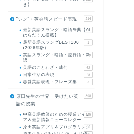
き】
"シン"・英会話スピード表現
214
最新英語スラング・略語辞典【AI
1
はらだくん搭載】
最新英語スラングBEST100
1
(2026年版)
英語スラング・略語・流行語・新
119
語
英語のことわざ・成句
62
日常生活の表現
28
恋愛英語表現・フレーズ集
3
原田先生の世界一受けたい英
398
語の授業
中高英語教師のための授業アイデ
169
ア＆最新情報ニュースレター
原田英語アプリ＆プログラミング
31