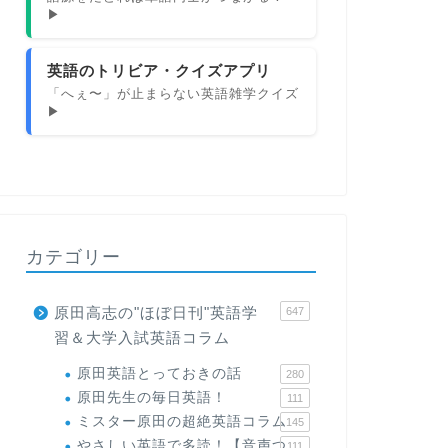
▶
英語のトリビア・クイズアプリ
「へぇ〜」が止まらない英語雑学クイズ
▶
カテゴリー
原田高志の"ほぼ日刊"英語学
647
習＆大学入試英語コラム
原田英語とっておきの話
280
原田先生の毎日英語！
111
ミスター原田の超絶英語コラム
145
やさしい英語で多読！【音声つ
111