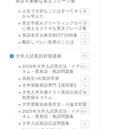
英語＆素敵な英文フレーズ集
人生で大切なことはすべてネット
23
から学んだ
英文手紙＆グリーティングカード
19
に使えるステキな英文フレーズ集
英語名言＆格言BEST20特集
6
翻訳しづらい世界のことば
18
大学入試英語対策講座
661
2026年大学入試英文法・イディ
11
オム・英単語・熟語問題集
高校生×AI英語学習
16
大学受験英語専門【原田塾】
13
大学入学共通テスト英語お役立ち
45
知恵袋＆コラム
大学受験自由英作文・小論文対策
8
2025年大学入試英文法・イディ
18
オム・英単語・熟語問題集
大学入試英語正誤問題集
14