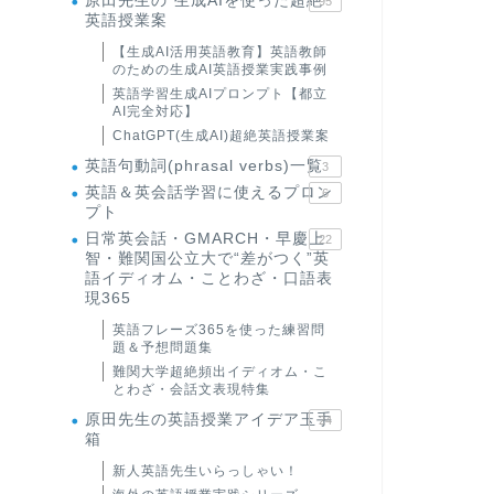
原田先生の"生成AIを使った超絶
95
英語授業案
【生成AI活用英語教育】英語教師
のための生成AI英語授業実践事例
英語学習生成AIプロンプト【都立
AI完全対応】
ChatGPT(生成AI)超絶英語授業案
英語句動詞(phrasal verbs)一覧
3
英語＆英会話学習に使えるプロン
6
プト
日常英会話・GMARCH・早慶上
22
智・難関国公立大で“差がつく”英
語イディオム・ことわざ・口語表
現365
英語フレーズ365を使った練習問
題＆予想問題集
難関大学超絶頻出イディオム・こ
とわざ・会話文表現特集
原田先生の英語授業アイデア玉手
24
箱
新人英語先生いらっしゃい！