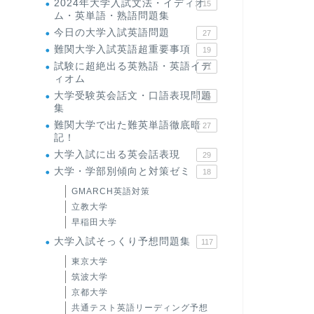
2024年大学入試文法・イディオ
15
ム・英単語・熟語問題集
今日の大学入試英語問題
27
難関大学入試英語超重要事項
19
試験に超絶出る英熟語・英語イデ
71
ィオム
大学受験英会話文・口語表現問題
35
集
難関大学で出た難英単語徹底暗
27
記！
大学入試に出る英会話表現
29
大学・学部別傾向と対策ゼミ
18
GMARCH英語対策
立教大学
早稲田大学
大学入試そっくり予想問題集
117
東京大学
筑波大学
京都大学
共通テスト英語リーディング予想