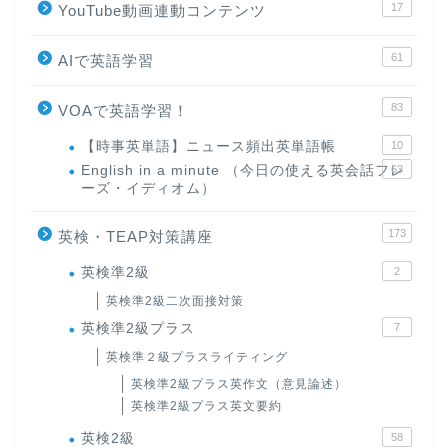
17
YouTube動画連動コンテンツ
61
AIで英語学習
83
VOAで英語学習！
【時事英単語】ニュース頻出英単語帳
10
English in a minute （今日の使える英会話フレ
63
ーズ・イディオム）
173
英検・TEAP対策講座
英検準2級
2
英検準2級二次面接対策
英検準2級プラス
7
英検準２級プラスライティング
英検準2級プラス英作文（意見論述）
英検準2級プラス英文要約
英検2級
58