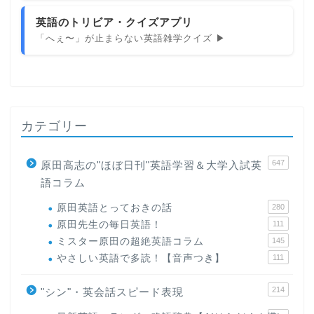
英語のトリビア・クイズアプリ
「へぇ〜」が止まらない英語雑学クイズ ▶
カテゴリー
647
原田高志の"ほぼ日刊"英語学習＆大学入試英
語コラム
原田英語とっておきの話
280
原田先生の毎日英語！
111
ミスター原田の超絶英語コラム
145
やさしい英語で多読！【音声つき】
111
214
"シン"・英会話スピード表現