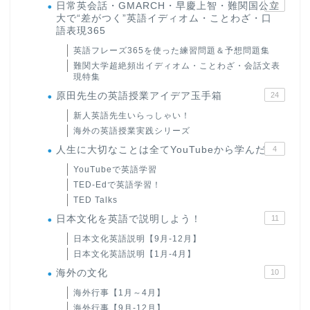
日常英会話・GMARCH・早慶上智・難関国公立
22
大で“差がつく”英語イディオム・ことわざ・口
語表現365
英語フレーズ365を使った練習問題＆予想問題集
難関大学超絶頻出イディオム・ことわざ・会話文表
現特集
原田先生の英語授業アイデア玉手箱
24
新人英語先生いらっしゃい！
海外の英語授業実践シリーズ
人生に大切なことは全てYouTubeから学んだ
4
YouTubeで英語学習
TED-Edで英語学習！
TED Talks
日本文化を英語で説明しよう！
11
日本文化英語説明【9月-12月】
日本文化英語説明【1月-4月】
海外の文化
10
海外行事【1月～4月】
海外行事【9月-12月】