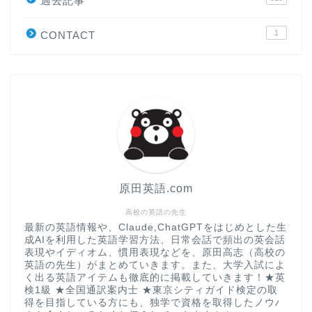
過去記事
原田高志の”ほぼ日刊”英語
学習＆大学入試英語コラム
1
CONTACT
“シン”・英会話スピード表
現
大学入試英語対策講座
英語名言・格言・カッコい
い英語＆素敵な英文フレー
ズ集
原田英語.com
過去記事
高校の英語の先生
最新の英語情報や、Claude,ChatGPTをはじめとした生
成AIを利用した英語学習方法、日常会話で頻出の英会話
CONTACT
表現やイディオム、慣用表現などを、原田高志（高校の
英語の先生）がまとめていきます。また、大学入試によ
く出る英語アイテムも徹底的に掲載していきます！★英
検1級 ★全国通訳案内士 ★東京シティガイド検定の取
得を目指している方にも、独学で資格を取得したノウハ