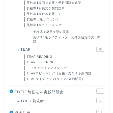
英検準1級面接対策・予想問題＆解説
英検準1級長文予想問題集
英検準1級合格必勝メモ
英検準１級リスニング
英検準1級ライティング
英検準１級英文要約問題
英検準1級ライティング（意見論述英作文）問
題
TEAP
16
TEAP READING
TEAP LISTENING
teapライティング（タスクB）
TEAPスピーキング（面接）対策＆予想問題
TEAPライティング(タスクA要約問題）
1
TOEIC勉強法＆実践問題集
ホーム
TOEIC初級者
1
519