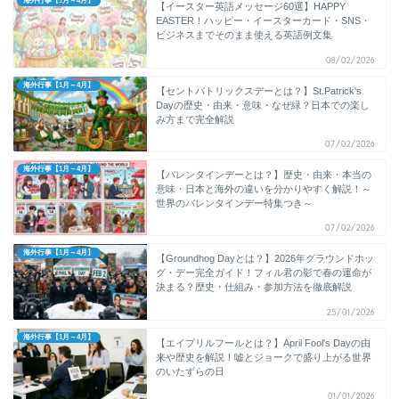
海外行事【1月～4月】
【イースター英語メッセージ60選】HAPPY
EASTER！ハッピー・イースターカード・SNS・
ビジネスまでそのまま使える英語例文集
08/02/2026
海外行事【1月～4月】
【セントパトリックスデーとは？】St.Patrick's
Dayの歴史・由来・意味・なぜ緑？日本での楽し
み方まで完全解説
07/02/2026
海外行事【1月～4月】
【バレンタインデーとは？】歴史・由来・本当の
意味・日本と海外の違いを分かりやすく解説！～
世界のバレンタインデー特集つき～
07/02/2026
海外行事【1月～4月】
【Groundhog Dayとは？】2026年グラウンドホッ
グ・デー完全ガイド！フィル君の影で春の運命が
決まる？歴史・仕組み・参加方法を徹底解説
25/01/2026
海外行事【1月～4月】
【エイプリルフールとは？】April Fool's Dayの由
来や歴史を解説！嘘とジョークで盛り上がる世界
のいたずらの日
01/01/2026