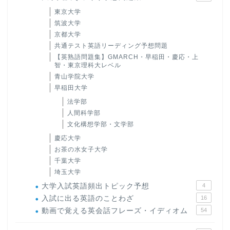
東京大学
筑波大学
京都大学
共通テスト英語リーディング予想問題
【英熟語問題集】GMARCH・早稲田・慶応・上
智・東京理科大レベル
青山学院大学
早稲田大学
法学部
人間科学部
文化構想学部・文学部
慶応大学
お茶の水女子大学
千葉大学
埼玉大学
大学入試英語頻出トピック予想
4
入試に出る英語のことわざ
16
動画で覚える英会話フレーズ・イディオム
54