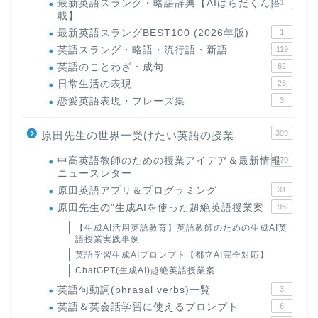
最新英語スラング・略語辞典【AIはらだくん搭
1
載】
最新英語スラングBEST100 (2026年版)
1
英語スラング・略語・流行語・新語
119
英語のことわざ・成句
62
日常生活の表現
28
恋愛英語表現・フレーズ集
3
399
原田先生の世界一受けたい英語の授業
中高英語教師のための授業アイデア＆最新情報
170
ニュースレター
原田英語アプリ＆プログラミング
31
原田先生の"生成AIを使った超絶英語授業案
95
【生成AI活用英語教育】英語教師のための生成AI英
語授業実践事例
英語学習生成AIプロンプト【都立AI完全対応】
ChatGPT(生成AI)超絶英語授業案
英語句動詞(phrasal verbs)一覧
3
英語＆英会話学習に使えるプロンプト
6