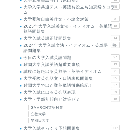
大学受験英語専門【原田塾】
大学入学共通テスト英語お役立ち知恵袋＆コラ
45
ム
大学受験自由英作文・小論文対策
8
2025年大学入試英文法・イディオム・英単語・
18
熟語問題集
大学入試英語正誤問題集
14
2024年大学入試文法・イディオム・英単語・熟
15
語問題集
今日の大学入試英語問題
27
難関大学入試英語超重要事項
19
試験に超絶出る英熟語・英語イディオム
71
大学受験英会話文・口語表現問題集
35
難関大学で出た難英単語徹底暗記！
27
大学入試に出る英会話表現
29
大学・学部別傾向と対策ゼミ
18
GMARCH英語対策
立教大学
早稲田大学
大学入試そっくり予想問題集
117