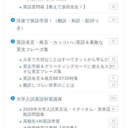
英語質問箱【教えて原田先生！】
25
23
洋楽で英語学習！（翻訳・和訳・歌詞つ
き）
67
英語名言・格言・カッコいい英語＆素敵な
英文フレーズ集
人生で大切なことはすべてネットから学んだ
23
英文手紙＆グリーティングカードに使えるステ
19
キな英文フレーズ集
英語名言＆格言BEST20特集
6
翻訳しづらい世界のことば
18
661
大学入試英語対策講座
2026年大学入試英文法・イディオム・英単語・
11
熟語問題集
高校生×AI英語学習
16
13