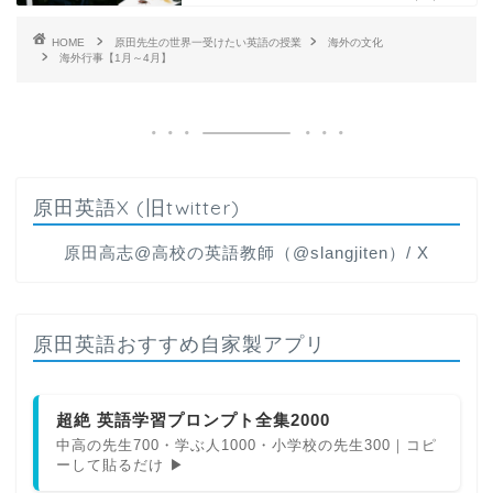
HOME
原田先生の世界一受けたい英語の授業
海外の文化
海外行事【1月～4月】
原田英語X (旧twitter)
原田高志@高校の英語教師（@slangjiten）/ X
原田英語おすすめ自家製アプリ
超絶 英語学習プロンプト全集2000
中高の先生700・学ぶ人1000・小学校の先生300｜コピ
ーして貼るだけ ▶