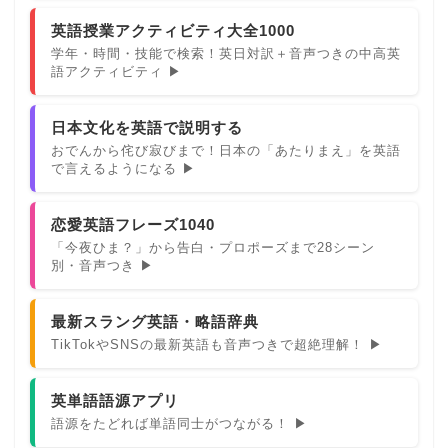
英語授業アクティビティ大全1000
学年・時間・技能で検索！英日対訳＋音声つきの中高英
語アクティビティ ▶
日本文化を英語で説明する
おでんから侘び寂びまで！日本の「あたりまえ」を英語
で言えるようになる ▶
恋愛英語フレーズ1040
「今夜ひま？」から告白・プロポーズまで28シーン
別・音声つき ▶
最新スラング英語・略語辞典
TikTokやSNSの最新英語も音声つきで超絶理解！ ▶
英単語語源アプリ
語源をたどれば単語同士がつながる！ ▶