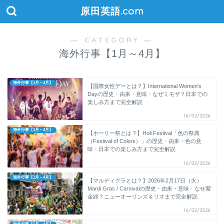
原田英語.com
― CATEGORY ―
海外行事【1月～4月】
海外行事【1月～4月】
【国際女性デーとは？】International Women's
Dayの歴史・由来・意味・なぜミモザ？日本での
楽しみ方まで完全解説
16/02/2026
海外行事【1月～4月】
【ホーリー祭とは？】Holi Festival「色の祭典
（Festival of Colors）」の歴史・由来・色の意
味・日本での楽しみ方まで完全解説
16/02/2026
海外行事【1月～4月】
【マルディグラとは？】2026年2月17日（火）
Mardi Gras / Carnivalの歴史・由来・意味・なぜ紫
金緑？ニューオーリンズ＆リオまで完全解説
16/02/2026