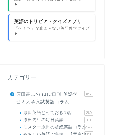
▶
英語のトリビア・クイズアプリ
「へぇ〜」が止まらない英語雑学クイズ
▶
カテゴリー
原田高志の"ほぼ日刊"英語学
647
習＆大学入試英語コラム
原田英語とっておきの話
280
原田先生の毎日英語！
111
ミスター原田の超絶英語コラム
145
やさしい英語で多読！【音声つ
111