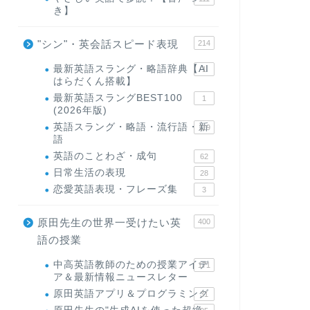
き】
"シン"・英会話スピード表現
214
最新英語スラング・略語辞典【AI
1
はらだくん搭載】
最新英語スラングBEST100
1
(2026年版)
英語スラング・略語・流行語・新
119
語
英語のことわざ・成句
62
日常生活の表現
28
恋愛英語表現・フレーズ集
3
原田先生の世界一受けたい英
400
語の授業
中高英語教師のための授業アイデ
171
ア＆最新情報ニュースレター
原田英語アプリ＆プログラミング
31