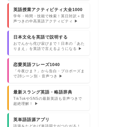
英語授業アクティビティ大全1000
学年・時間・技能で検索！英日対訳＋音
声つきの中高英語アクティビティ ▶
日本文化を英語で説明する
おでんから侘び寂びまで！日本の「あた
りまえ」を英語で言えるようになる ▶
恋愛英語フレーズ1040
「今夜ひま？」から告白・プロポーズま
で28シーン別・音声つき ▶
最新スラング英語・略語辞典
TikTokやSNSの最新英語も音声つきで
超絶理解！ ▶
英単語語源アプリ
語源をたどれば単語同士がつながる！