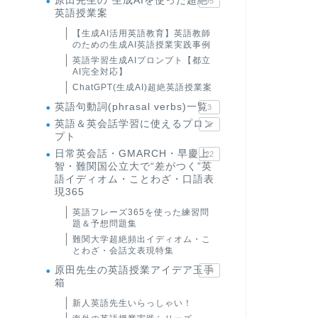
原田先生の"生成AIを使った超絶
95
英語授業案
【生成AI活用英語教育】英語教師
のための生成AI英語授業実践事例
英語学習生成AIプロンプト【都立
AI完全対応】
ChatGPT(生成AI)超絶英語授業案
英語句動詞(phrasal verbs)一覧
3
英語＆英会話学習に使えるプロン
6
プト
日常英会話・GMARCH・早慶上
22
智・難関国公立大で“差がつく”英
語イディオム・ことわざ・口語表
現365
英語フレーズ365を使った練習問
題＆予想問題集
難関大学超絶頻出イディオム・こ
とわざ・会話文表現特集
原田先生の英語授業アイデア玉手
24
箱
新人英語先生いらっしゃい！