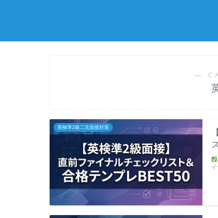
― C
英検準2級二次面接対策
イ