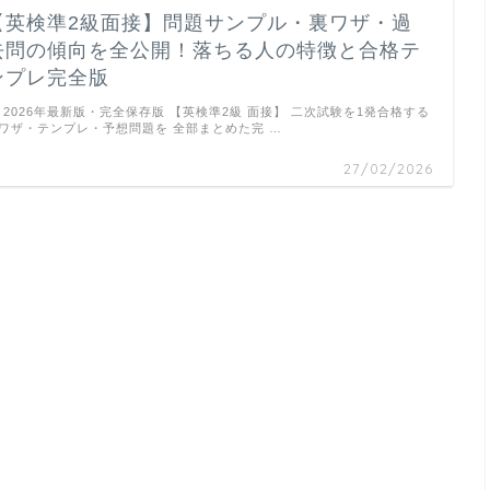
【英検準2級面接】問題サンプル・裏ワザ・過
去問の傾向を全公開！落ちる人の特徴と合格テ
ンプレ完全版
2026年最新版・完全保存版 【英検準2級 面接】 二次試験を1発合格する
ワザ・テンプレ・予想問題を 全部まとめた完 …
27/02/2026