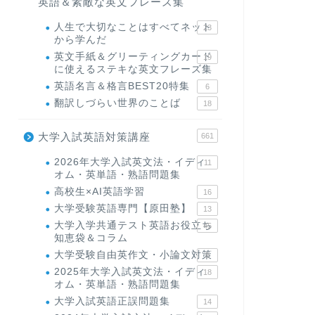
英語＆素敵な英文フレーズ集
人生で大切なことはすべてネット
23
から学んだ
英文手紙＆グリーティングカード
19
に使えるステキな英文フレーズ集
英語名言＆格言BEST20特集
6
翻訳しづらい世界のことば
18
大学入試英語対策講座
661
2026年大学入試英文法・イディ
11
オム・英単語・熟語問題集
高校生×AI英語学習
16
大学受験英語専門【原田塾】
13
大学入学共通テスト英語お役立ち
45
知恵袋＆コラム
大学受験自由英作文・小論文対策
8
2025年大学入試英文法・イディ
18
オム・英単語・熟語問題集
大学入試英語正誤問題集
14