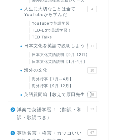
海外の英語授業実践シリーズ
人生に大切なことは全て
4
YouTubeから学んだ
YouTubeで英語学習
TED-Edで英語学習！
TED Talks
日本文化を英語で説明しよう！
11
日本文化英語説明【9月-12月】
日本文化英語説明【1月-4月】
海外の文化
10
海外行事【1月～4月】
海外行事【9月-12月】
英語質問箱【教えて原田先生！】
25
洋楽で英語学習！（翻訳・和
23
訳・歌詞つき）
英語名言・格言・カッコいい
67