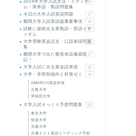
2024年大学入試文法・イディオ
15
ム・英単語・熟語問題集
今日の大学入試英語問題
27
難関大学入試英語超重要事項
19
試験に超絶出る英熟語・英語イデ
71
ィオム
大学受験英会話文・口語表現問題
35
集
難関大学で出た難英単語徹底暗
27
記！
大学入試に出る英会話表現
29
大学・学部別傾向と対策ゼミ
18
GMARCH英語対策
立教大学
早稲田大学
大学入試そっくり予想問題集
117
東京大学
筑波大学
京都大学
共通テスト英語リーディング予想