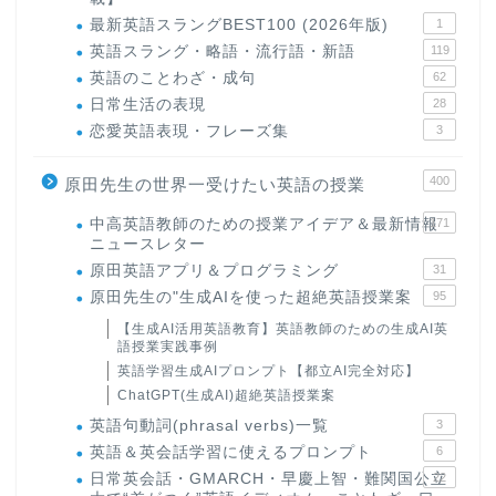
最新英語スラングBEST100 (2026年版)
1
英語スラング・略語・流行語・新語
119
英語のことわざ・成句
62
日常生活の表現
28
恋愛英語表現・フレーズ集
3
400
原田先生の世界一受けたい英語の授業
中高英語教師のための授業アイデア＆最新情報
171
ニュースレター
原田英語アプリ＆プログラミング
31
原田先生の"生成AIを使った超絶英語授業案
95
【生成AI活用英語教育】英語教師のための生成AI英
語授業実践事例
英語学習生成AIプロンプト【都立AI完全対応】
ChatGPT(生成AI)超絶英語授業案
英語句動詞(phrasal verbs)一覧
3
英語＆英会話学習に使えるプロンプト
6
日常英会話・GMARCH・早慶上智・難関国公立
22