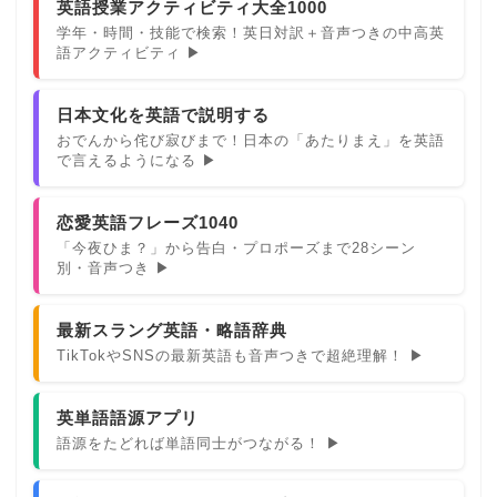
英語授業アクティビティ大全1000
学年・時間・技能で検索！英日対訳＋音声つきの中高英
語アクティビティ ▶
日本文化を英語で説明する
おでんから侘び寂びまで！日本の「あたりまえ」を英語
で言えるようになる ▶
恋愛英語フレーズ1040
「今夜ひま？」から告白・プロポーズまで28シーン
別・音声つき ▶
最新スラング英語・略語辞典
TikTokやSNSの最新英語も音声つきで超絶理解！ ▶
英単語語源アプリ
語源をたどれば単語同士がつながる！ ▶