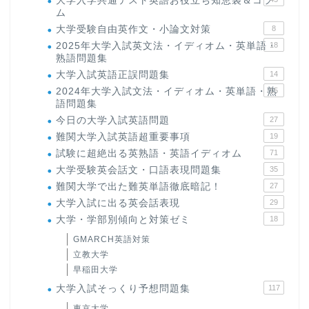
大学入学共通テスト英語お役立ち知恵袋＆コラ
ム
大学受験自由英作文・小論文対策
8
2025年大学入試英文法・イディオム・英単語・
18
熟語問題集
大学入試英語正誤問題集
14
2024年大学入試文法・イディオム・英単語・熟
15
語問題集
今日の大学入試英語問題
27
難関大学入試英語超重要事項
19
試験に超絶出る英熟語・英語イディオム
71
大学受験英会話文・口語表現問題集
35
難関大学で出た難英単語徹底暗記！
27
大学入試に出る英会話表現
29
大学・学部別傾向と対策ゼミ
18
GMARCH英語対策
立教大学
早稲田大学
大学入試そっくり予想問題集
117
東京大学