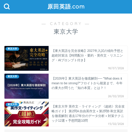
原田英語.com
― CATEGORY ―
東京大学
東京大学
【東大英語を完全攻略】2027年入試の傾向予想と
超絶対策法【時間配分・要約・英作文・リスニン
グ・AIプロンプト付き】
18/07/2026
東京大学
【2026年】東大英語を徹底解剖── "What does it
mean to be strong?"フロイトから能楽まで、今年
の東大が問うた「知の本質」とは？！
26/02/2026
東京大学
【東京大学 英作文・ライティング 《超絶》完全攻
略ガイド】 第2問A 自由英作文＋第2問B 和文英訳
を徹底解剖 過去17年分のデータ分析＋対策テクニ
ック12選＋予想問題10問
15/02/2026