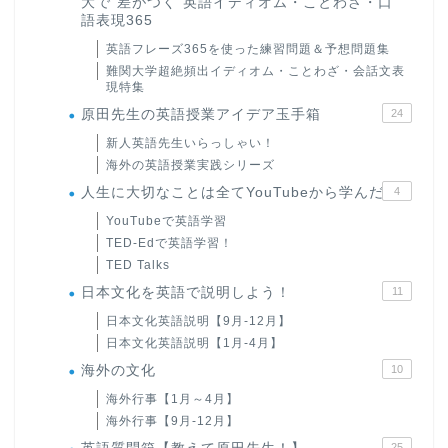
大で“差がつく”英語イディオム・ことわざ・口
語表現365
英語フレーズ365を使った練習問題＆予想問題集
難関大学超絶頻出イディオム・ことわざ・会話文表
現特集
原田先生の英語授業アイデア玉手箱
24
新人英語先生いらっしゃい！
海外の英語授業実践シリーズ
人生に大切なことは全てYouTubeから学んだ
4
YouTubeで英語学習
TED-Edで英語学習！
TED Talks
日本文化を英語で説明しよう！
11
日本文化英語説明【9月-12月】
日本文化英語説明【1月-4月】
海外の文化
10
海外行事【1月～4月】
海外行事【9月-12月】
25