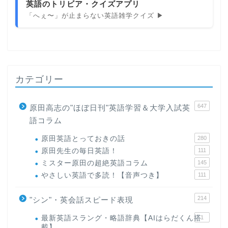
英語のトリビア・クイズアプリ
「へぇ〜」が止まらない英語雑学クイズ ▶
カテゴリー
647
原田高志の"ほぼ日刊"英語学習＆大学入試英
語コラム
原田英語とっておきの話
280
原田先生の毎日英語！
111
ミスター原田の超絶英語コラム
145
やさしい英語で多読！【音声つき】
111
214
"シン"・英会話スピード表現
最新英語スラング・略語辞典【AIはらだくん搭
1
載】