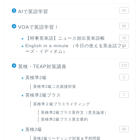
61
AIで英語学習
83
VOAで英語学習！
【時事英単語】ニュース頻出英単語帳
10
English in a minute （今日の使える英会話フレ
63
ーズ・イディオム）
173
英検・TEAP対策講座
英検準2級
2
英検準2級二次面接対策
英検準2級プラス
7
英検準２級プラスライティング
英検準2級プラス英作文（意見論述）
英検準2級プラス英文要約
英検2級
58
英検2級リーディング対策＆予想問題