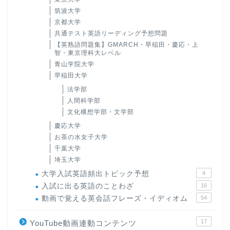
筑波大学
京都大学
共通テスト英語リーディング予想問題
【英熟語問題集】GMARCH・早稲田・慶応・上
智・東京理科大レベル
青山学院大学
早稲田大学
法学部
人間科学部
文化構想学部・文学部
慶応大学
お茶の水女子大学
千葉大学
埼玉大学
大学入試英語頻出トピック予想
4
入試に出る英語のことわざ
16
動画で覚える英会話フレーズ・イディオム
54
17
YouTube動画連動コンテンツ