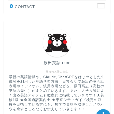
1
CONTACT
“シン”・英会話スピード表
現
大学入試英語対策講座
英語名言・格言・カッコい
い英語＆素敵な英文フレー
ズ集
原田英語.com
過去記事
高校の英語の先生
最新の英語情報や、Claude,ChatGPTをはじめとした生
成AIを利用した英語学習方法、日常会話で頻出の英会話
CONTACT
表現やイディオム、慣用表現などを、原田高志（高校の
英語の先生）がまとめていきます。また、大学入試によ
く出る英語アイテムも徹底的に掲載していきます！★英
検1級 ★全国通訳案内士 ★東京シティガイド検定の取
得を目指している方にも、独学で資格を取得したノウハ
ウを余すところなくお伝えしていきます！！