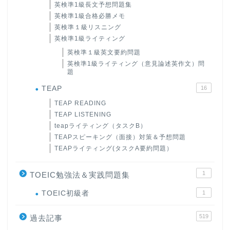
英検準1級長文予想問題集
英検準1級合格必勝メモ
英検準１級リスニング
英検準1級ライティング
英検準１級英文要約問題
英検準1級ライティング（意見論述英作文）問
題
TEAP
16
TEAP READING
TEAP LISTENING
teapライティング（タスクB）
TEAPスピーキング（面接）対策＆予想問題
TEAPライティング(タスクA要約問題）
1
TOEIC勉強法＆実践問題集
ホーム
TOEIC初級者
1
519
原田高志の”ほぼ日刊”英語
過去記事
学習＆大学入試英語コラム