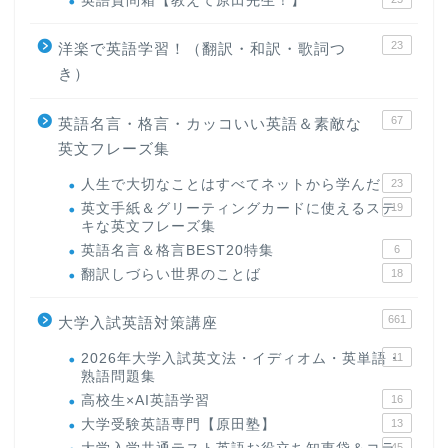
英語質問箱【教えて原田先生！】
23
洋楽で英語学習！（翻訳・和訳・歌詞つ
き）
67
英語名言・格言・カッコいい英語＆素敵な
英文フレーズ集
人生で大切なことはすべてネットから学んだ
23
英文手紙＆グリーティングカードに使えるステ
19
キな英文フレーズ集
英語名言＆格言BEST20特集
6
翻訳しづらい世界のことば
18
661
大学入試英語対策講座
2026年大学入試英文法・イディオム・英単語・
11
熟語問題集
高校生×AI英語学習
16
大学受験英語専門【原田塾】
13
45