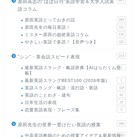
647
原田高志の"ほぼ日刊"英語学習＆大学入試英
語コラム
原田英語とっておきの話
280
原田先生の毎日英語！
111
ミスター原田の超絶英語コラム
145
やさしい英語で多読！【音声つき】
111
214
"シン"・英会話スピード表現
最新英語スラング・略語辞典【AIはらだくん搭
1
載】
最新英語スラングBEST100 (2026年版)
1
英語スラング・略語・流行語・新語
119
英語のことわざ・成句
62
日常生活の表現
28
恋愛英語表現・フレーズ集
3
398
原田先生の世界一受けたい英語の授業
中高英語教師のための授業アイデア＆最新情報
169