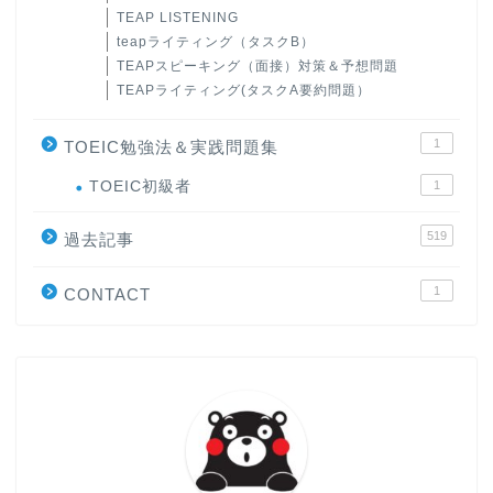
TEAP LISTENING
teapライティング（タスクB）
TEAPスピーキング（面接）対策＆予想問題
TEAPライティング(タスクA要約問題）
1
TOEIC勉強法＆実践問題集
ホーム
TOEIC初級者
1
519
原田高志の”ほぼ日刊”英語
過去記事
学習＆大学入試英語コラム
1
CONTACT
“シン”・英会話スピード表
現
大学入試英語対策講座
英語名言・格言・カッコい
い英語＆素敵な英文フレー