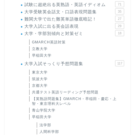
試験に超絶出る英熟語・英語イディオム
71
大学受験英会話文・口語表現問題集
35
難関大学で出た難英単語徹底暗記！
27
大学入試に出る英会話表現
29
大学・学部別傾向と対策ゼミ
18
GMARCH英語対策
立教大学
早稲田大学
大学入試そっくり予想問題集
117
東京大学
筑波大学
京都大学
共通テスト英語リーディング予想問題
【英熟語問題集】GMARCH・早稲田・慶応・上
智・東京理科大レベル
青山学院大学
早稲田大学
法学部
人間科学部