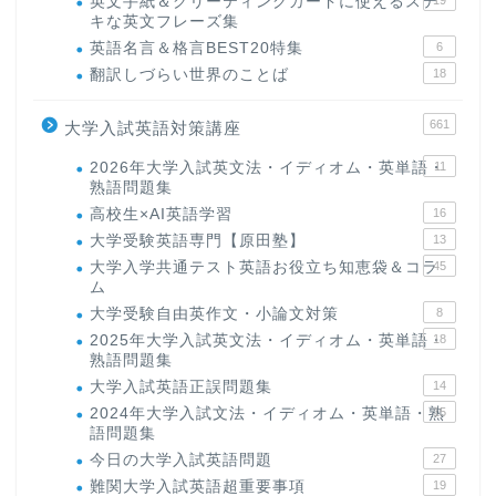
英文手紙＆グリーティングカードに使えるステ
キな英文フレーズ集
英語名言＆格言BEST20特集
6
翻訳しづらい世界のことば
18
661
大学入試英語対策講座
2026年大学入試英文法・イディオム・英単語・
11
熟語問題集
高校生×AI英語学習
16
大学受験英語専門【原田塾】
13
大学入学共通テスト英語お役立ち知恵袋＆コラ
45
ム
大学受験自由英作文・小論文対策
8
2025年大学入試英文法・イディオム・英単語・
18
熟語問題集
大学入試英語正誤問題集
14
2024年大学入試文法・イディオム・英単語・熟
15
語問題集
今日の大学入試英語問題
27
難関大学入試英語超重要事項
19