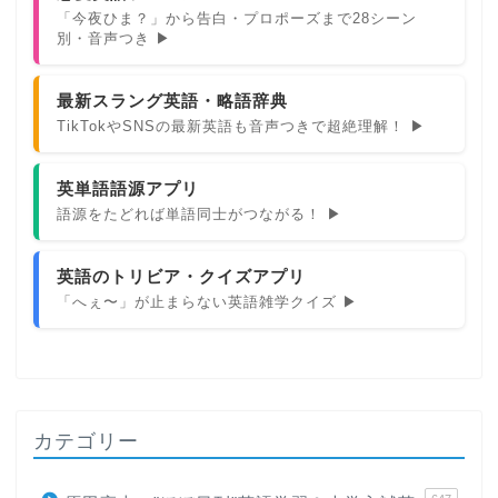
「今夜ひま？」から告白・プロポーズまで28シーン
別・音声つき ▶
最新スラング英語・略語辞典
TikTokやSNSの最新英語も音声つきで超絶理解！ ▶
英単語語源アプリ
語源をたどれば単語同士がつながる！ ▶
英語のトリビア・クイズアプリ
「へぇ〜」が止まらない英語雑学クイズ ▶
カテゴリー