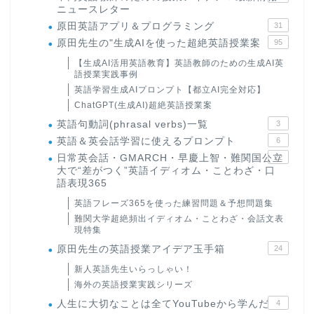
ニュースレター
原田英語アプリ＆プログラミング
31
原田先生の"生成AIを使った超絶英語授業案
95
【生成AI活用英語教育】英語教師のための生成AI英
語授業実践事例
英語学習生成AIプロンプト【都立AI完全対応】
ChatGPT(生成AI)超絶英語授業案
英語句動詞(phrasal verbs)一覧
3
英語＆英会話学習に使えるプロンプト
6
日常英会話・GMARCH・早慶上智・難関国公立
22
大で“差がつく”英語イディオム・ことわざ・口
語表現365
英語フレーズ365を使った練習問題＆予想問題集
難関大学超絶頻出イディオム・ことわざ・会話文表
現特集
原田先生の英語授業アイデア玉手箱
24
新人英語先生いらっしゃい！
海外の英語授業実践シリーズ
人生に大切なことは全てYouTubeから学んだ
4