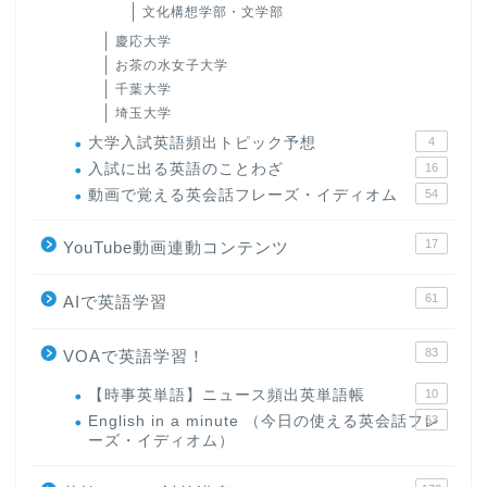
文化構想学部・文学部
慶応大学
お茶の水女子大学
千葉大学
埼玉大学
大学入試英語頻出トピック予想
4
入試に出る英語のことわざ
16
動画で覚える英会話フレーズ・イディオム
54
17
YouTube動画連動コンテンツ
61
AIで英語学習
83
VOAで英語学習！
【時事英単語】ニュース頻出英単語帳
10
English in a minute （今日の使える英会話フレ
63
ーズ・イディオム）