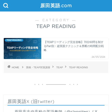
原田英語.com
― CATEGORY ―
TEAP READING
TEAP READING
【TEAPリーディング完全攻略】70分60問を制す
るPart別・超実践テクニック＆禁断の時間配分戦
略
26/03/2026
HOME
英検・TEAP対策講座
TEAP
TEAP READING
原田英語X (旧twitter)
原田高志@高校の英語教師（@slangjiten）/ X