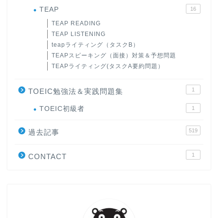
TEAP
16
TEAP READING
TEAP LISTENING
teapライティング（タスクB）
TEAPスピーキング（面接）対策＆予想問題
TEAPライティング(タスクA要約問題）
1
TOEIC勉強法＆実践問題集
ホーム
TOEIC初級者
1
519
原田高志の”ほぼ日刊”英語
過去記事
学習＆大学入試英語コラム
1
CONTACT
“シン”・英会話スピード表
現
大学入試英語対策講座