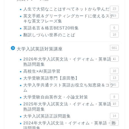
人生で大切なことはすべてネットから学んだ
23
英文手紙＆グリーティングカードに使えるステ
19
キな英文フレーズ集
英語名言＆格言BEST20特集
6
翻訳しづらい世界のことば
18
661
大学入試英語対策講座
2026年大学入試英文法・イディオム・英単語・
11
熟語問題集
高校生×AI英語学習
16
大学受験英語専門【原田塾】
13
大学入学共通テスト英語お役立ち知恵袋＆コラ
45
ム
大学受験自由英作文・小論文対策
8
2025年大学入試英文法・イディオム・英単語・
18
熟語問題集
大学入試英語正誤問題集
14
2024年大学入試文法・イディオム・英単語・熟
15
語問題集