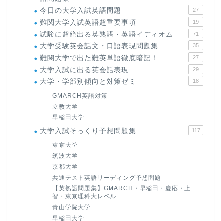
今日の大学入試英語問題
27
難関大学入試英語超重要事項
19
試験に超絶出る英熟語・英語イディオム
71
大学受験英会話文・口語表現問題集
35
難関大学で出た難英単語徹底暗記！
27
大学入試に出る英会話表現
29
大学・学部別傾向と対策ゼミ
18
GMARCH英語対策
立教大学
早稲田大学
大学入試そっくり予想問題集
117
東京大学
筑波大学
京都大学
共通テスト英語リーディング予想問題
【英熟語問題集】GMARCH・早稲田・慶応・上
智・東京理科大レベル
青山学院大学
早稲田大学