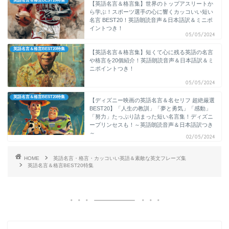
英語名言＆格言BEST20特集
【英語名言＆格言集】世界のトップアスリートか
ら学ぶ！スポーツ選手の心に響くカッコいい短い
名言 BEST20！英語朗読音声＆日本語訳＆ミニポ
イントつき！
05/05/2024
英語名言＆格言BEST20特集
【英語名言＆格言集】短くて心に残る英語の名言
や格言を20個紹介！英語朗読音声＆日本語訳＆ミ
ニポイントつき！
05/05/2024
英語名言＆格言BEST20特集
【ディズニー映画の英語名言＆名セリフ 超絶厳選
BEST20】「人生の教訓」「夢と勇気」「感動」
「努力」たっぷり詰まった短い名言集！ディズニ
ープリンセスも！～英語朗読音声＆日本語訳つき
～
02/05/2024
HOME
英語名言・格言・カッコいい英語＆素敵な英文フレーズ集
英語名言＆格言BEST20特集