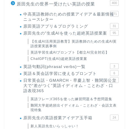
400
原田先生の世界一受けたい英語の授業
中高英語教師のための授業アイデア＆最新情報
171
ニュースレター
原田英語アプリ＆プログラミング
31
原田先生の"生成AIを使った超絶英語授業案
95
【生成AI活用英語教育】英語教師のための生成AI英
語授業実践事例
英語学習生成AIプロンプト【都立AI完全対応】
ChatGPT(生成AI)超絶英語授業案
英語句動詞(phrasal verbs)一覧
3
英語＆英会話学習に使えるプロンプト
6
日常英会話・GMARCH・早慶上智・難関国公立
22
大で“差がつく”英語イディオム・ことわざ・口
語表現365
英語フレーズ365を使った練習問題＆予想問題集
難関大学超絶頻出イディオム・ことわざ・会話文表
現特集
原田先生の英語授業アイデア玉手箱
24
新人英語先生いらっしゃい！