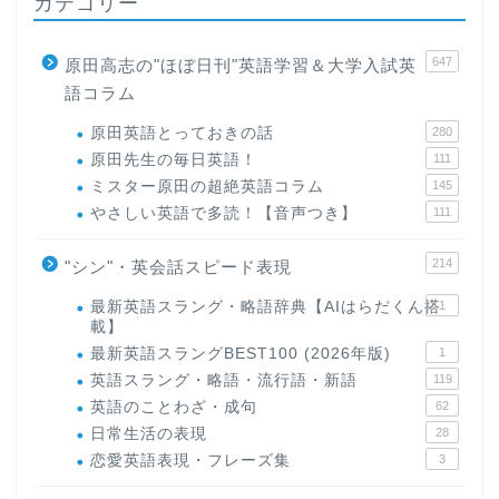
カテゴリー
647
原田高志の"ほぼ日刊"英語学習＆大学入試英
語コラム
原田英語とっておきの話
280
原田先生の毎日英語！
111
ミスター原田の超絶英語コラム
145
やさしい英語で多読！【音声つき】
111
214
"シン"・英会話スピード表現
最新英語スラング・略語辞典【AIはらだくん搭
1
載】
最新英語スラングBEST100 (2026年版)
1
英語スラング・略語・流行語・新語
119
英語のことわざ・成句
62
日常生活の表現
28
恋愛英語表現・フレーズ集
3