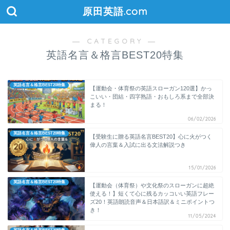
原田英語.com
― CATEGORY ―
英語名言＆格言BEST20特集
英語名言＆格言BEST20特集
【運動会・体育祭の英語スローガン120選】かっ
こいい・団結・四字熟語・おもしろ系まで全部決
まる！
06/02/2026
英語名言＆格言BEST20特集
【受験生に贈る英語名言BEST20】心に火がつく
偉人の言葉＆入試に出る文法解説つき
15/01/2026
英語名言＆格言BEST20特集
【運動会（体育祭）や文化祭のスローガンに超絶
使える！】短くて心に残るカッコいい英語フレー
ズ20！英語朗読音声＆日本語訳＆ミニポイントつ
き！
11/05/2024