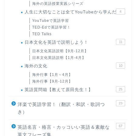
海外の英語授業実践シリーズ
人生に大切なことは全てYouTubeから学んだ
4
YouTubeで英語学習
TED-Edで英語学習！
TED Talks
日本文化を英語で説明しよう！
11
日本文化英語説明【9月-12月】
日本文化英語説明【1月-4月】
海外の文化
10
海外行事【1月～4月】
海外行事【9月-12月】
英語質問箱【教えて原田先生！】
25
23
洋楽で英語学習！（翻訳・和訳・歌詞つ
き）
67
英語名言・格言・カッコいい英語＆素敵な
英文フレーズ集