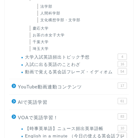
法学部
人間科学部
文化構想学部・文学部
慶応大学
お茶の水女子大学
千葉大学
埼玉大学
大学入試英語頻出トピック予想
4
入試に出る英語のことわざ
16
動画で覚える英会話フレーズ・イディオム
54
17
YouTube動画連動コンテンツ
61
AIで英語学習
83
VOAで英語学習！
【時事英単語】ニュース頻出英単語帳
10
English in a minute （今日の使える英会話フレ
63