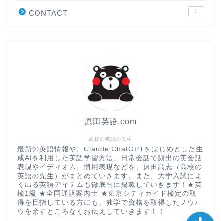
1
CONTACT
“シン”・英会話スピード表
現
大学入試英語対策講座
英語名言・格言・カッコい
い英語＆素敵な英文フレー
ズ集
原田英語.com
過去記事
高校の英語の先生
最新の英語情報や、Claude,ChatGPTをはじめとした生
成AIを利用した英語学習方法、日常会話で頻出の英会話
CONTACT
表現やイディオム、慣用表現などを、原田高志（高校の
英語の先生）がまとめていきます。また、大学入試によ
く出る英語アイテムも徹底的に掲載していきます！★英
検1級 ★全国通訳案内士 ★東京シティガイド検定の取
得を目指している方にも、独学で資格を取得したノウハ
ウを余すところなくお伝えしていきます！！