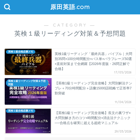
原田英語.com
― CATEGORY ―
英検１級リーディング対策＆予想問題
英検１級合格必勝メモ
英検1級リーディング「最終兵器」バイブル｜大問
別35問×100分時間配分×パス単×パラフレーズ50選
×直前対策まで全網羅【2026年度版・26問正解で
合格】
17/05/2026
英検１級リーディング対策＆予想
【英検1級リーディング完全攻略】大問別解法テン
問題
プレ＋70分時間配分＋語彙15000語戦略で正答率7
割突破
11/04/2026
英検１級合格必勝メモ
【英検1級リーディング完全攻略】長文の裏ワザ×
大問別解き方のコツ×時間配分×消去法テクニック
──合格点を確実に超える超絶マニュアル
29/03/2026