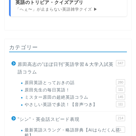
英語のトリビア・クイズアプリ
「へぇ〜」が止まらない英語雑学クイズ ▶
カテゴリー
647
原田高志の"ほぼ日刊"英語学習＆大学入試英
語コラム
原田英語とっておきの話
280
原田先生の毎日英語！
111
ミスター原田の超絶英語コラム
145
やさしい英語で多読！【音声つき】
111
214
"シン"・英会話スピード表現
最新英語スラング・略語辞典【AIはらだくん搭
1
載】