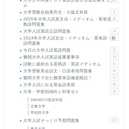
大学入学共通テスト英語お役立ち知恵袋＆コラ
ム
大学受験自由英作文・小論文対策
8
2025年大学入試英文法・イディオム・英単語・
18
熟語問題集
大学入試英語正誤問題集
14
2024年大学入試文法・イディオム・英単語・熟
15
語問題集
今日の大学入試英語問題
27
難関大学入試英語超重要事項
19
試験に超絶出る英熟語・英語イディオム
71
大学受験英会話文・口語表現問題集
35
難関大学で出た難英単語徹底暗記！
27
大学入試に出る英会話表現
29
大学・学部別傾向と対策ゼミ
18
GMARCH英語対策
立教大学
早稲田大学
大学入試そっくり予想問題集
117
東京大学