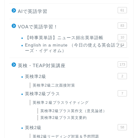
61
AIで英語学習
83
VOAで英語学習！
【時事英単語】ニュース頻出英単語帳
10
English in a minute （今日の使える英会話フレ
63
ーズ・イディオム）
173
英検・TEAP対策講座
英検準2級
2
英検準2級二次面接対策
英検準2級プラス
7
英検準２級プラスライティング
英検準2級プラス英作文（意見論述）
英検準2級プラス英文要約
英検2級
58
英検2級リーディング対策＆予想問題