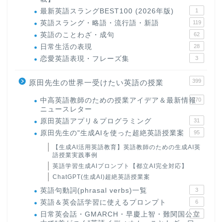
最新英語スラングBEST100 (2026年版)
1
英語スラング・略語・流行語・新語
119
英語のことわざ・成句
62
日常生活の表現
28
恋愛英語表現・フレーズ集
3
399
原田先生の世界一受けたい英語の授業
中高英語教師のための授業アイデア＆最新情報
170
ニュースレター
原田英語アプリ＆プログラミング
31
原田先生の"生成AIを使った超絶英語授業案
95
【生成AI活用英語教育】英語教師のための生成AI英
語授業実践事例
英語学習生成AIプロンプト【都立AI完全対応】
ChatGPT(生成AI)超絶英語授業案
英語句動詞(phrasal verbs)一覧
3
英語＆英会話学習に使えるプロンプト
6
日常英会話・GMARCH・早慶上智・難関国公立
22