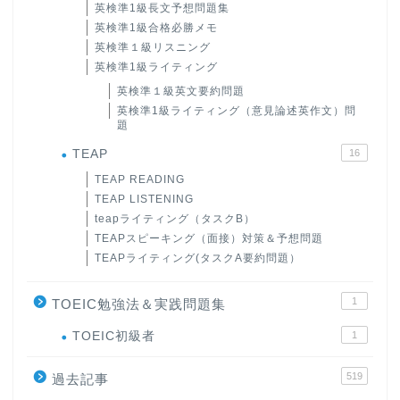
英検準1級長文予想問題集
英検準1級合格必勝メモ
英検準１級リスニング
英検準1級ライティング
英検準１級英文要約問題
英検準1級ライティング（意見論述英作文）問
題
TEAP
16
TEAP READING
TEAP LISTENING
teapライティング（タスクB）
TEAPスピーキング（面接）対策＆予想問題
TEAPライティング(タスクA要約問題）
1
TOEIC勉強法＆実践問題集
ホーム
TOEIC初級者
1
519
原田高志の”ほぼ日刊”英語
過去記事
学習＆大学入試英語コラム