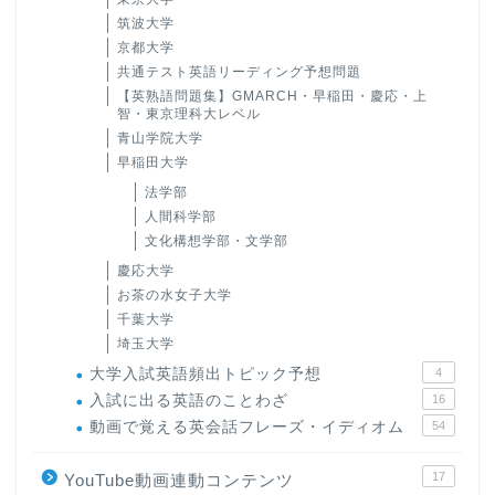
筑波大学
京都大学
共通テスト英語リーディング予想問題
【英熟語問題集】GMARCH・早稲田・慶応・上
智・東京理科大レベル
青山学院大学
早稲田大学
法学部
人間科学部
文化構想学部・文学部
慶応大学
お茶の水女子大学
千葉大学
埼玉大学
大学入試英語頻出トピック予想
4
入試に出る英語のことわざ
16
動画で覚える英会話フレーズ・イディオム
54
17
YouTube動画連動コンテンツ