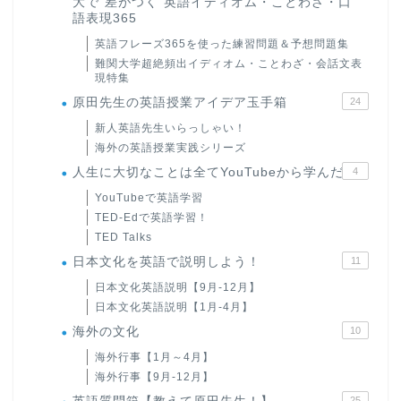
大で“差がつく”英語イディオム・ことわざ・口
語表現365
英語フレーズ365を使った練習問題＆予想問題集
難関大学超絶頻出イディオム・ことわざ・会話文表
現特集
原田先生の英語授業アイデア玉手箱
24
新人英語先生いらっしゃい！
海外の英語授業実践シリーズ
人生に大切なことは全てYouTubeから学んだ
4
YouTubeで英語学習
TED-Edで英語学習！
TED Talks
日本文化を英語で説明しよう！
11
日本文化英語説明【9月-12月】
日本文化英語説明【1月-4月】
海外の文化
10
海外行事【1月～4月】
海外行事【9月-12月】
25