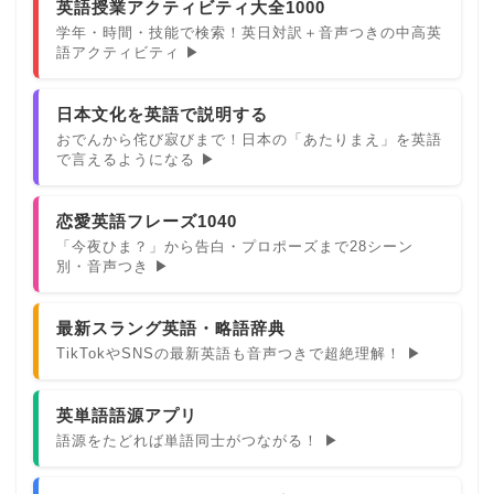
英語授業アクティビティ大全1000
学年・時間・技能で検索！英日対訳＋音声つきの中高英
語アクティビティ ▶
日本文化を英語で説明する
おでんから侘び寂びまで！日本の「あたりまえ」を英語
で言えるようになる ▶
恋愛英語フレーズ1040
「今夜ひま？」から告白・プロポーズまで28シーン
別・音声つき ▶
最新スラング英語・略語辞典
TikTokやSNSの最新英語も音声つきで超絶理解！ ▶
英単語語源アプリ
語源をたどれば単語同士がつながる！ ▶