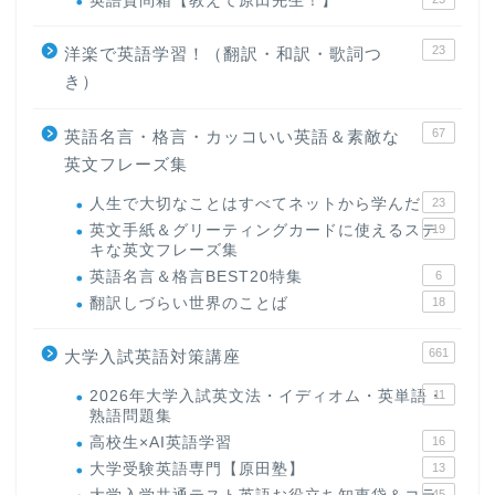
英語質問箱【教えて原田先生！】
23
洋楽で英語学習！（翻訳・和訳・歌詞つ
き）
67
英語名言・格言・カッコいい英語＆素敵な
英文フレーズ集
人生で大切なことはすべてネットから学んだ
23
英文手紙＆グリーティングカードに使えるステ
19
キな英文フレーズ集
英語名言＆格言BEST20特集
6
翻訳しづらい世界のことば
18
661
大学入試英語対策講座
2026年大学入試英文法・イディオム・英単語・
11
熟語問題集
高校生×AI英語学習
16
大学受験英語専門【原田塾】
13
45