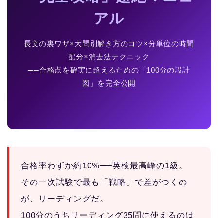
アル
長文の裏ワザ×大問別解き方のコツ×分単位の時間
配分×消去法テクニック
──合格点を確実に超えるための「100分の設計
図」を完全公開
合格率わずか約10%──英検最高峰の1級。
その一次試験で最も「戦略」で差がつくの
が、リーディングだ。
100分のうちリーディング35問に使えるのは