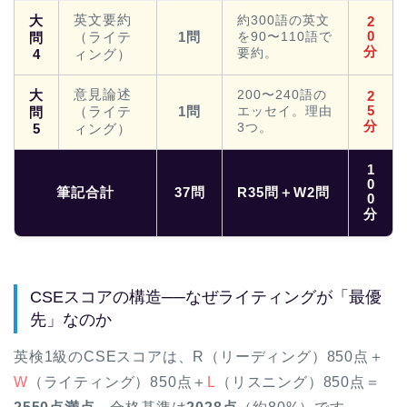
英文要約
大
約300語の英文
2
0
（ライテ
1問
を90〜110語で
問
分
要約。
4
ィング）
意見論述
大
200〜240語の
2
5
（ライテ
1問
エッセイ。理由
問
分
3つ。
5
ィング）
1
0
筆記合計
37問
R35問＋W2問
0
分
CSEスコアの構造──なぜライティングが「最優
先」なのか
英検1級のCSEスコアは、R（リーディング）850点＋
W
（ライティング）850点＋
L
（リスニング）850点＝