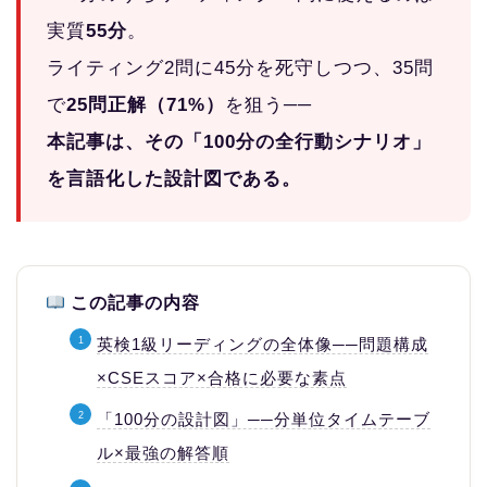
実質
55分
。
ライティング2問に45分を死守しつつ、35問
で
25問正解（71%）
を狙う──
本記事は、その「100分の全行動シナリオ」
を言語化した設計図である。
この記事の内容
英検1級リーディングの全体像──問題構成
×CSEスコア×合格に必要な素点
「100分の設計図」──分単位タイムテーブ
ル×最強の解答順