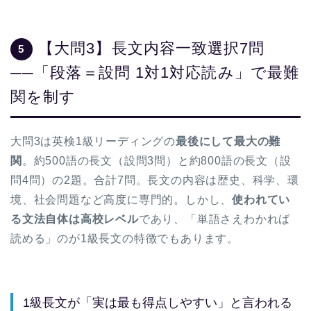
【大問3】長文内容一致選択7問
5
──「段落＝設問 1対1対応読み」で最難
関を制す
大問3は英検1級リーディングの
最後にして最大の難
関
。約500語の長文（設問3問）と約800語の長文（設
問4問）の2題。合計7問。長文の内容は歴史、科学、環
境、社会問題など高度に専門的。しかし、
使われてい
る文法自体は高校レベル
であり、「単語さえわかれば
読める」のが1級長文の特徴でもあります。
1級長文が「実は最も得点しやすい」と言われる