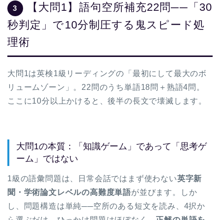
【大問1】語句空所補充22問──「30
3
秒判定」で10分制圧する鬼スピード処
理術
大問1は英検1級リーディングの「最初にして最大のボ
リュームゾーン」。22問のうち単語18問＋熟語4問。
ここに10分以上かけると、後半の長文で壊滅します。
大問1の本質：「知識ゲーム」であって「思考ゲ
ーム」ではない
1級の語彙問題は、日常会話ではまず使わない
英字新
聞・学術論文レベルの高難度単語
が並びます。しか
し、問題構造は単純──空所のある短文を読み、4択か
ら選ぶだけ。ひっかけ問題はほぼなく、
正解の単語を