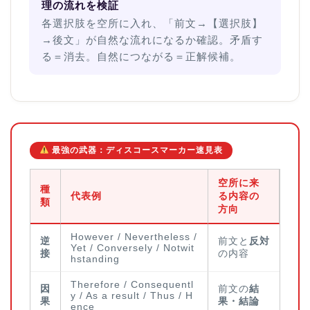
理の流れを検証
各選択肢を空所に入れ、「前文→【選択肢】
→後文」が自然な流れになるか確認。矛盾す
る＝消去。自然につながる＝正解候補。
最強の武器：ディスコースマーカー速見表
空所に来
種
代表例
る内容の
類
方向
However / Nevertheless /
逆
前文と
反対
Yet / Conversely / Notwit
接
の内容
hstanding
Therefore / Consequentl
因
前文の
結
y / As a result / Thus / H
果
果・結論
ence