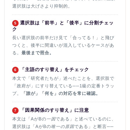
選択肢は大げさより抑制的。
選択肢は「前半」と「後半」に分割チェッ
5
ク
長い選択肢の前半だけ見て「合ってる！」と飛び
つくと、後半に間違いが混入しているケースがあ
る。
最後まで照合。
「主語のすり替え」をチェック
6
ホーム
本文で「研究者たちが」述べたことを、選択肢で
「政府が」にすり替えている──1級の定番トラッ
プ。
「誰が」「何を」の対応を常に確認。
原田高志の”ほぼ日刊”英語
学習＆大学入試英語コラム
「因果関係のすり替え」に注意
7
“シン”・英会話スピード表
本文は「AがBの
一因
である」と述べているのに、
現
選択肢は「AがBの
唯一の原因
である」と断言──