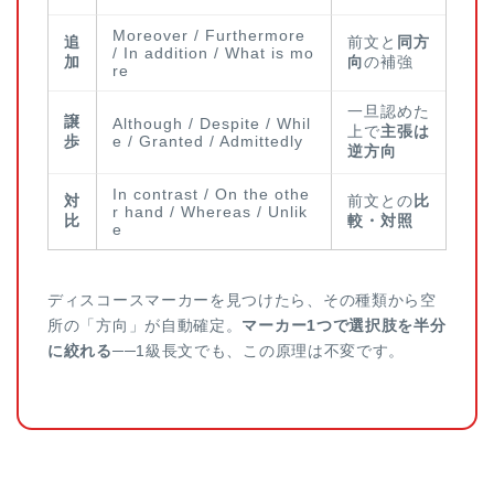
Moreover / Furthermore
追
前文と
同方
/ In addition / What is mo
加
向
の補強
re
一旦認めた
譲
Although / Despite / Whil
上で
主張は
歩
e / Granted / Admittedly
逆方向
In contrast / On the othe
対
前文との
比
r hand / Whereas / Unlik
比
較・対照
e
ディスコースマーカーを見つけたら、その種類から空
所の「方向」が自動確定。
マーカー1つで選択肢を半分
に絞れる
──1級長文でも、この原理は不変です。