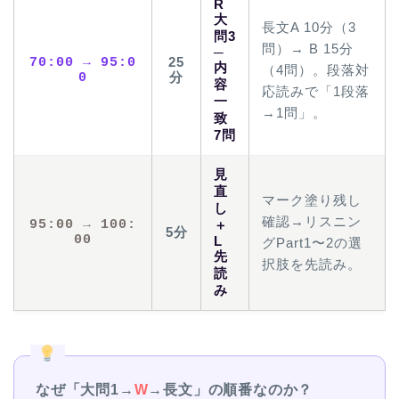
R
大
長文A 10分（3
問3
問）→ B 15分
─
70:00 → 95:0
25
内
（4問）。段落対
0
分
容
応読みで「1段落
一
→1問」。
致
7問
見
直
マーク塗り残し
し
確認→リスニン
95:00 → 100:
＋
5分
00
L
グPart1〜2の選
先
択肢を先読み。
読
み
なぜ「大問1→
W
→長文」の順番なのか？