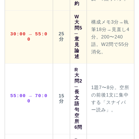
約
W
大
構成メモ3分→執
問5
筆18分→見直し4
─
25
30:00 → 55:0
分。200〜240
意
分
0
語。W2問で55分
見
論
消化。
述
R
大
問2
─
1題7〜8分。空所
長
の前後1文に集中
55:00 → 70:0
15
文
0
分
する「スナイパ
語
句
ー読み」。
空
所
6問