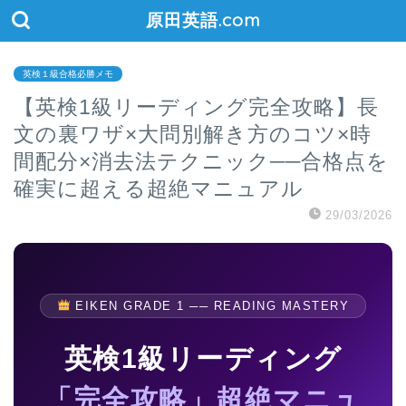
原田英語.com
英検１級合格必勝メモ
【英検1級リーディング完全攻略】長
文の裏ワザ×大問別解き方のコツ×時
間配分×消去法テクニック──合格点を
確実に超える超絶マニュアル
29/03/2026
EIKEN GRADE 1 ── READING MASTERY
英検1級リーディング
「完全攻略」超絶マニュ