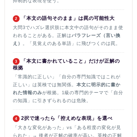
抑制的な表現を使う。
「本文の語句そのまま」は罠の可能性大
2
大問3でハズレ選択肢に本文中の語句がそのまま使
われることがある。正解は
パラフレーズ（言い換
え）
。「見覚えのある単語」に飛びつくのは罠。
「本文に書かれていること」だけが正解の
3
根拠
「常識的に正しい」「自分の専門知識ではこれが
正しい」は英検では無関係。
本文に明示的に書か
れた情報のみ
が根拠。1級の専門的テーマで「自分
の知識」に引きずられるのは危険。
2択で迷ったら「控えめな表現」を選べ
4
「大きな変化があった」vs「ある程度の変化が見
られた」→ 後者が正解の確率が高い。英検の正解