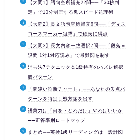
【大問1】語句空所補充22問──「30秒判
定」で10分制圧する鬼スピード処理術
【大問2】長文語句空所補充6問──「ディス
コースマーカー狙撃」で確実に得点
【大問3】長文内容一致選択7問──「段落＝
設問 1対1対応読み」で最難関を制す
消去法7テクニック＆1級特有のハズレ選択
肢パターン
「間違い診断チャート」──あなたの失点パ
ターンを特定し処方箋を出す
語彙力は「何を・どれだけ」やればいいか
──正答率別ロードマップ
まとめ──英検1級リーディングは「設計図