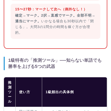
15〜27秒：マークして次へ（例外なし！）
確定→マーク。2択→直感でマーク。全部不明→
適当にマーク。
いかなる場合も30秒以内で「閉
じる」。大問3の1問分の時間を稼ぐ方が合理
的。
1級特有の「推測ツール」──知らない単語でも
勝率を上げる5つの武器
推
測
ツ
使い方
1級頻出の具体例
ー
ル