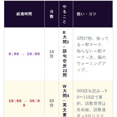
や
分
る
経過時間
狙い・コツ
数
こ
と
R
大
1問27秒。知って
問1
る＝即マーク、
─
知らない＝勘マ
語
10
0:00 → 10:00
分
句
ーク→次。脳の
空
ウォーミングア
所
ップ。
22
問
W
大
300語を読み→9
問4
0〜110語で要
─
20
10:00 → 30:0
約。語数管理は
英
分
0
生命線。語数違
文
要
反＝0点リスク。