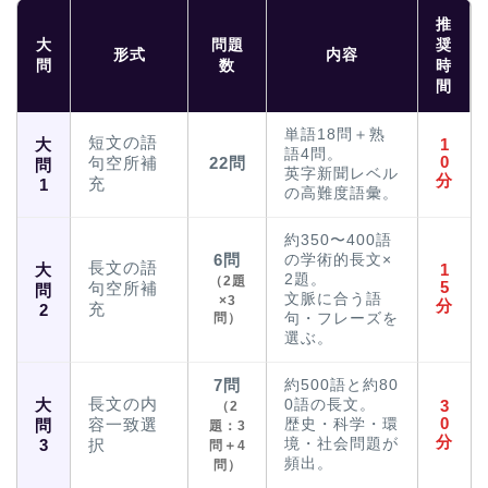
推
大
問題
奨
形式
内容
問
数
時
間
単語18問＋熟
短文の語
大
1
語4問。
0
句空所補
22問
問
英字新聞レベル
分
充
1
の高難度語彙。
約350〜400語
6問
の学術的長文×
長文の語
大
1
2題。
（2題
5
句空所補
問
文脈に合う語
×3
分
充
2
問）
句・フレーズを
選ぶ。
7問
約500語と約80
長文の内
大
0語の長文。
3
（2
0
容一致選
歴史・科学・環
問
題：3
分
境・社会問題が
3
択
問＋4
頻出。
問）