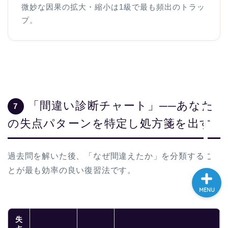
微妙な因果の拡大・縮小は1級で最も頻出のトラッ
大学入試英語対策講座
プ。
英語名言・格言・カッコい
い英語＆素敵な英文フレー
ズ集
過去記事
「間違い診断チャート」──あなた
7
CONTACT
の失点パターンを特定し処方箋を出す
過去問を解いた後、「なぜ間違えたか」を分類するこ
とが最も効率の良い復習法です。
MENU
失