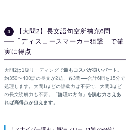
【大問2】長文語句空所補充6問
4
──「ディスコースマーカー狙撃」で確
実に得点
大問2は1級リーディングで
最もコスパが良いパート
。
約350〜400語の長文が2題、各3問──合計6問を15分で
処理します。大問1ほどの語彙力は不要で、大問3ほど
の長文読解力も不要。
「論理の方向」を読む力さえあ
れば高得点が狙えます。
「スナイパー読み」解法フロー（1題7〜8分）