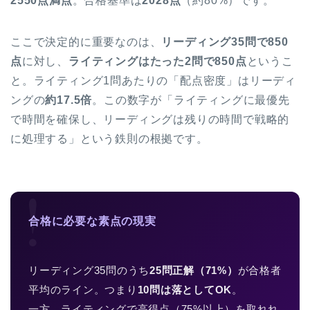
2550点満点
。合格基準は
2028点
（約80%）です。
ここで決定的に重要なのは、
リーディング35問で850
点
に対し、
ライティングはたった2問で850点
というこ
と。ライティング1問あたりの「配点密度」はリーディ
ングの
約17.5倍
。この数字が「ライティングに最優先
で時間を確保し、リーディングは残りの時間で戦略的
に処理する」という鉄則の根拠です。
!
合格に必要な素点の現実
リーディング35問のうち
25問正解（71%）
が合格者
平均のライン。つまり
10問は落としてOK
。
一方、ライティングで高得点（75%以上）を取れれ