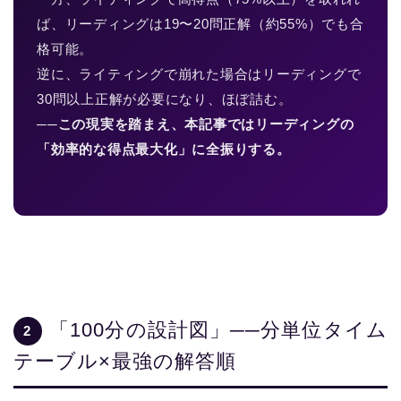
ば、リーディングは19〜20問正解（約55%）でも合
格可能。
逆に、ライティングで崩れた場合はリーディングで
30問以上正解が必要になり、ほぼ詰む。
──この現実を踏まえ、本記事ではリーディングの
「効率的な得点最大化」に全振りする。
「100分の設計図」──分単位タイム
2
テーブル×最強の解答順