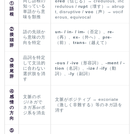
同じ語根の
cred
（信じる）→ credulous, inc
①
知っている
redulous /
rupt
（壊す）→ abrup
語
単語から意
t, disruptive /
voc
（声）→ vocif
根
味を類推
erous, equivocal
②
語の先頭か
un- / in- / im-
（否定）、
re-
接
ら意味の方
（再）、
ex-
（外へ）、
pre-
頭
向を特定
（前）、
trans-
（越えて）
辞
品詞を特定
③
して文法的
-ous / -ive
（形容詞）、
-ment / -
接
に合わない
tion
（名詞）、
-ize / -ify
（動
尾
選択肢を消
詞）、
-ly
（副詞）
辞
す
④
感
文脈のポ
文脈がポジティブ → excoriate
情
ジ/ネガで
（激しく非難する）等のネガ語を
の
ネガ系orポ
消す
方
ジ系を消去
向
⑤