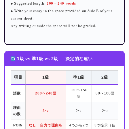
200 – 240 words
● Suggested length:
● Write your essay in the space provided on Side B of your
answer sheet.
Any writing outside the space will not be graded.
1級 vs 準1級 vs 2級 — 決定的な違い
項目
1級
準1級
2級
120〜150
語数
200〜240語
80〜100語
語
理由
3つ
2つ
2つ
の数
POIN
なし！自力で理由を
4つから2つ
3つ提示（任