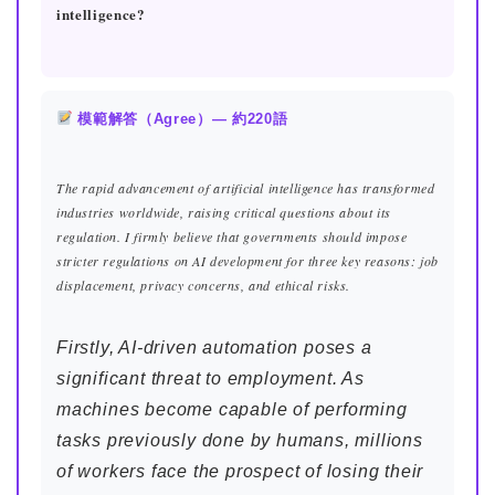
intelligence?
模範解答（Agree）— 約220語
The rapid advancement of artificial intelligence has transformed
industries worldwide, raising critical questions about its
regulation. I firmly believe that governments should impose
stricter regulations on AI development for three key reasons: job
displacement, privacy concerns, and ethical risks.
ホーム
Firstly, AI-driven automation poses a
原田高志の”ほぼ日刊”英語
significant threat to employment. As
学習＆大学入試英語コラム
machines become capable of performing
tasks previously done by humans, millions
“シン”・英会話スピード表
現
of workers face the prospect of losing their