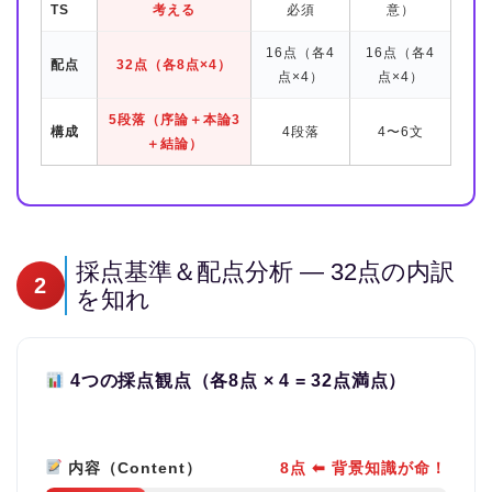
TS
考える
必須
意）
16点（各4
16点（各4
配点
32点（各8点×4）
点×4）
点×4）
5段落（序論＋本論3
構成
4段落
4〜6文
＋結論）
採点基準＆配点分析 — 32点の内訳
2
を知れ
4つの採点観点（各8点 × 4 = 32点満点）
内容（Content）
8点 ⬅ 背景知識が命！