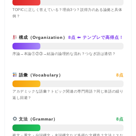
TOPICに正しく答えている？理由3つ？説得力のある論拠と具体
例？
構成（Organization）
8点 ⬅ テンプレで高得点！
序論→本論①②③→結論の論理的な流れ？つなぎ語は適切？
語彙（Vocabulary）
8点
アカデミックな語彙？トピック関連の専門用語？同じ単語の繰り
返し回避？
文法（Grammar）
8点
複文・重文・分詞構文・名詞構文など多様な文構造？文法ミスな