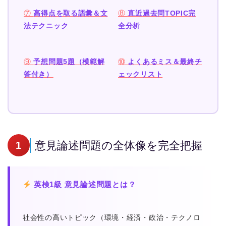
⑦
高得点を取る語彙＆文
⑧
直近過去問TOPIC完
法テクニック
全分析
⑨
予想問題5題（模範解
⑩
よくあるミス＆最終チ
答付き）
ェックリスト
意見論述問題の全体像を完全把握
1
英検1級 意見論述問題とは？
社会性の高いトピック（環境・経済・政治・テクノロ