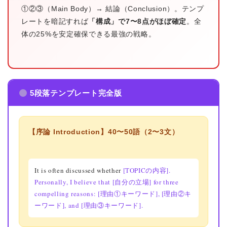
①②③（Main Body）→ 結論（Conclusion）。テンプ
レートを暗記すれば
「構成」で7〜8点がほぼ確定
。全
体の25%を安定確保できる最強の戦略。
5段落テンプレート完全版
【序論 Introduction】40〜50語（2〜3文）
It is often discussed whether
[TOPICの内容].
Personally, I believe that
[自分の立場] for three
compelling reasons:
[理由①キーワード],
[理由②キ
ーワード], and
[理由③キーワード].