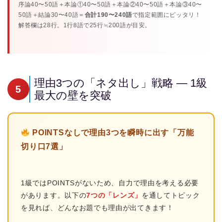
序論40〜50語＋本論①40〜50語＋本論②40〜50語＋本論③40〜
50語＋結論30〜40語＝
合計190〜240語
で指定範囲にピッタリ！
解答欄は28行。1行8語で25行≒200語が目安。
理由3つの「ネタ出し」戦略 — 1級
5
最大の壁を突破
POINTSなしで理由3つを瞬時に出す「万能
切り口7選」
1級ではPOINTSがないため、自力で理由を考える必要
があります。以下の
7つの「レンズ」
を通してトピック
を見れば、どんなお題でも理由が出てきます！