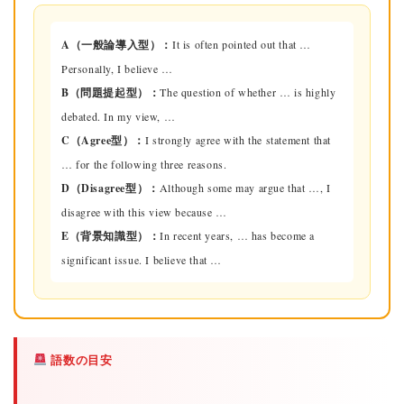
A（一般論導入型）：
It is often pointed out that …
Personally, I believe …
B（問題提起型）：
The question of whether … is highly
debated. In my view, …
C（Agree型）：
I strongly agree with the statement that
… for the following three reasons.
D（Disagree型）：
Although some may argue that …, I
disagree with this view because …
E（背景知識型）：
In recent years, … has become a
significant issue. I believe that …
語数の目安