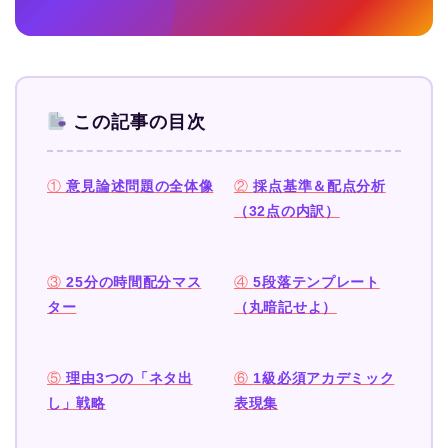
この記事の目次
①
意見論述問題の全体像
②
採点基準＆配点分析
（32点の内訳）
③
25分の時間配分マス
④
5段落テンプレート
ター
（丸暗記せよ）
⑤
理由3つの「ネタ出
⑥
1級必須アカデミック
し」戦略
表現集