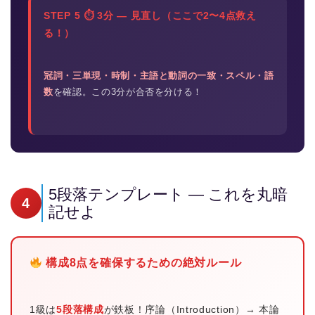
STEP 5 ⏱ 3分 — 見直し（ここで2〜4点救え
る！）
冠詞・三単現・時制・主語と動詞の一致・スペル・語
数
を確認。この3分が合否を分ける！
5段落テンプレート — これを丸暗
4
記せよ
構成8点を確保するための絶対ルール
1級は
5段落構成
が鉄板！序論（Introduction）→ 本論