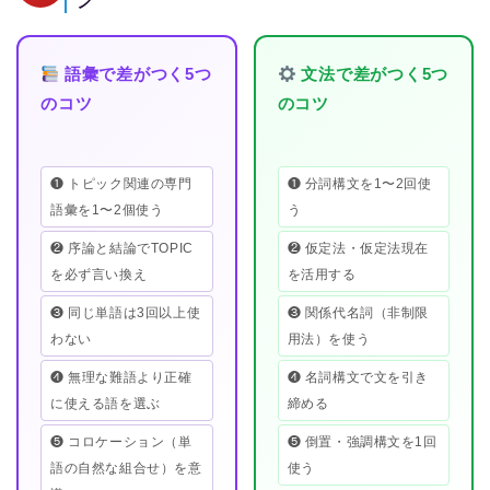
語彙で差がつく5つ
文法で差がつく5つ
のコツ
のコツ
❶ トピック関連の専門
❶ 分詞構文を1〜2回使
語彙を1〜2個使う
う
❷ 序論と結論でTOPIC
❷ 仮定法・仮定法現在
を必ず言い換え
を活用する
❸ 同じ単語は3回以上使
❸ 関係代名詞（非制限
わない
用法）を使う
❹ 無理な難語より正確
❹ 名詞構文で文を引き
に使える語を選ぶ
締める
❺ コロケーション（単
❺ 倒置・強調構文を1回
語の自然な組合せ）を意
使う