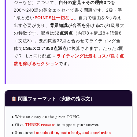
ジーなど）について、
自分の意見＋その理由3つ
を
200〜240語の英文エッセイで書く問題です。2級・準
1級と違い
POINTSは一切なし
。自力で理由を3つ考え
出す必要があり、
背景知識が合否を分ける
のが1級最大
の特徴です。配点は
32点満点
（内容8＋構成8＋語彙8
＋文法8）。要約問題32点と合わせてライティング全
体で
CSEスコア850点満点
に換算されます。たった2問
でR・Lと同じ配点 =
ライティングは最もコスパ良く点
数を稼げるセクション
です。
問題フォーマット（実際の指示文）
● Write an essay on the given TOPIC.
THREE reasons
● Give
to support your answer.
introduction, main body, and conclusion
● Structure: