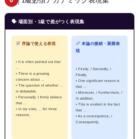
1級必須アカデミック表現集
6
🗣 場面別・1級で差がつく表現集
序論で使える表現
本論の接続・展開表
現
• It is often pointed out that
…
• Firstly, / Secondly, /
• There is a growing
Finally,
concern about …
• One significant reason is
• The question of whether …
that …
is debatable.
• Moreover, / Furthermore, /
• Personally, I firmly believe
In addition,
that …
• This is evident in the fact
• In my view, … for three
that …
reasons.
• As a consequence, /
Consequently,