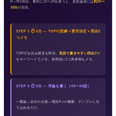
R＋W100分。要約に15〜20分使うと、意見論述には
約25〜
30分
が目安。
STEP 1 ⏱ 3分 — TOPIC読解＋賛否決定＋理由3
つメモ
TOPICを読み賛否を即決。
英語で書きやすい理由3つ
をキーワードでメモ。各理由に1つ具体例もメモ。
STEP 2 ⏱ 3分 — 序論を書く（40〜50語）
一般論→自分の立場→理由3つの概要。テンプレに当
てはめるだけ。