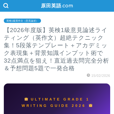
原田英語.com
英検1級英作文（意見論述）
【2026年度版】英検1級意見論述ライ
ティング（英作文）超絶テクニック
集！5段落テンプレート＋アカデミッ
ク表現集＋背景知識インプット術で
32点満点を狙え！直近過去問完全分析
＆予想問題5題で一発合格
15/02/2026
ULTIMATE GRADE 1
WRITING GUIDE 2026