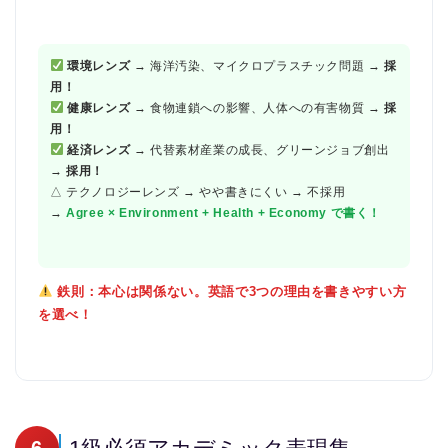
環境レンズ
→ 海洋汚染、マイクロプラスチック問題 →
採
用！
健康レンズ
→ 食物連鎖への影響、人体への有害物質 →
採
用！
経済レンズ
→ 代替素材産業の成長、グリーンジョブ創出
→
採用！
△ テクノロジーレンズ → やや書きにくい → 不採用
→
Agree × Environment + Health + Economy で書く！
鉄則：本心は関係ない。英語で3つの理由を書きやすい方
を選べ！