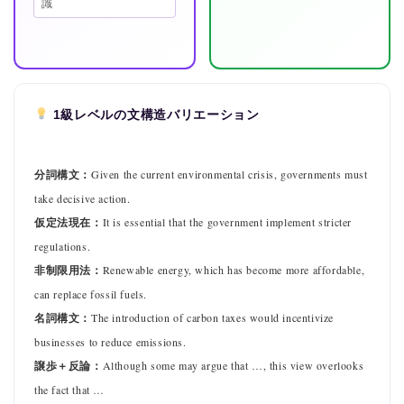
識
1級レベルの文構造バリエーション
分詞構文：
Given the current environmental crisis, governments must
take decisive action.
仮定法現在：
It is essential that the government implement stricter
regulations.
非制限用法：
Renewable energy, which has become more affordable,
can replace fossil fuels.
名詞構文：
The introduction of carbon taxes would incentivize
businesses to reduce emissions.
譲歩＋反論：
Although some may argue that …, this view overlooks
the fact that …