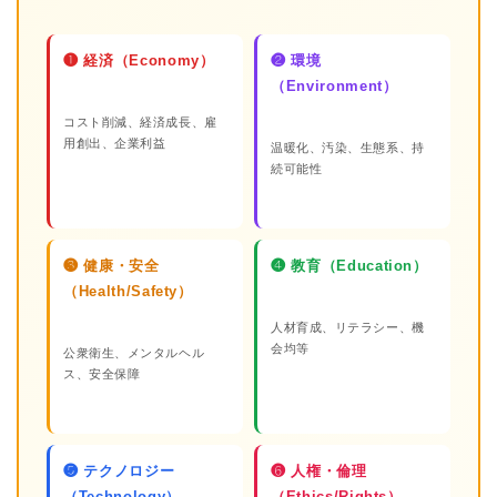
❶ 経済（Economy）
❷ 環境
（Environment）
コスト削減、経済成長、雇
用創出、企業利益
温暖化、汚染、生態系、持
続可能性
❸ 健康・安全
❹ 教育（Education）
（Health/Safety）
人材育成、リテラシー、機
会均等
公衆衛生、メンタルヘル
ス、安全保障
❺ テクノロジー
❻ 人権・倫理
（Technology）
（Ethics/Rights）