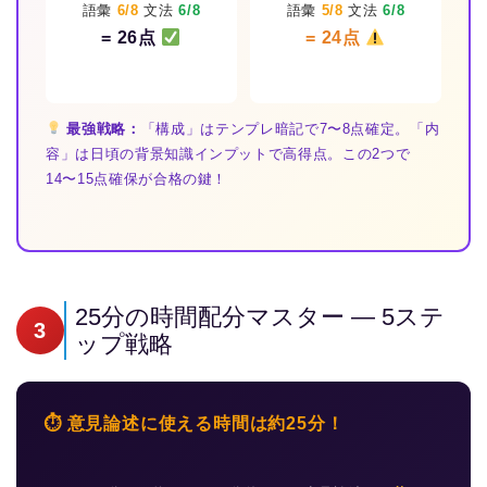
語彙
6/8
文法
6/8
語彙
5/8
文法
6/8
= 26点
= 24点
最強戦略：
「構成」はテンプレ暗記で7〜8点確定。「内
容」は日頃の背景知識インプットで高得点。この2つで
14〜15点確保が合格の鍵！
25分の時間配分マスター — 5ステ
3
ップ戦略
⏱ 意見論述に使える時間は約25分！