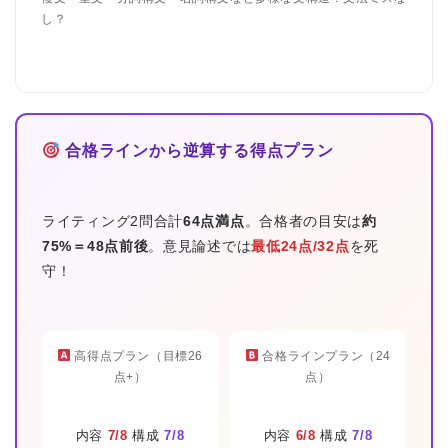
し？
合格ラインから逆算する得点プラン
ライティング2問合計
64点満点
。合格者の目安は
約
75%＝48点前後
。意見論述では
最低24点/32点
を死
守！
高得点プラン（目標26
合格ラインプラン（24
点+）
点）
内容
7/8
構成
7/8
内容
6/8
構成
7/8