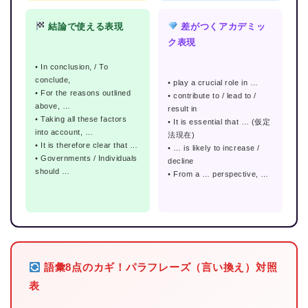
結論で使える表現
差がつくアカデミッ
ク表現
• In conclusion, / To
conclude,
• play a crucial role in …
• For the reasons outlined
• contribute to / lead to /
above, …
result in
• Taking all these factors
• It is essential that … (仮定
into account, …
法現在)
• It is therefore clear that …
• … is likely to increase /
• Governments / Individuals
decline
should …
• From a … perspective, …
語彙8点のカギ！パラフレーズ（言い換え）対照
表