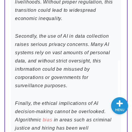
livelihoods. Without proper regulation, this
大学入試英語対策講座
transition could lead to widespread
economic inequality.
英語名言・格言・カッコい
い英語＆素敵な英文フレー
Secondly, the use of AI in data collection
ズ集
raises serious privacy concerns. Many AI
systems rely on vast amounts of personal
過去記事
data, and without strict oversight, this
information could be misused by
CONTACT
corporations or governments for
surveillance purposes.
Finally, the ethical implications of AI
MENU
decision-making cannot be overlooked.
Algorithmic
bias
in areas such as criminal
justice and hiring has been well