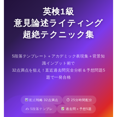
英検1級
意見論述ライティング
超絶テクニック集
5段落テンプレート＋アカデミック表現集＋背景知
識インプット術で
32点満点を狙え！直近過去問完全分析＆予想問題5
題で一発合格
配点戦略 32点満点
⏱ 25分時間配分
✍️ 5段落テンプレ
過去問＋予想5題