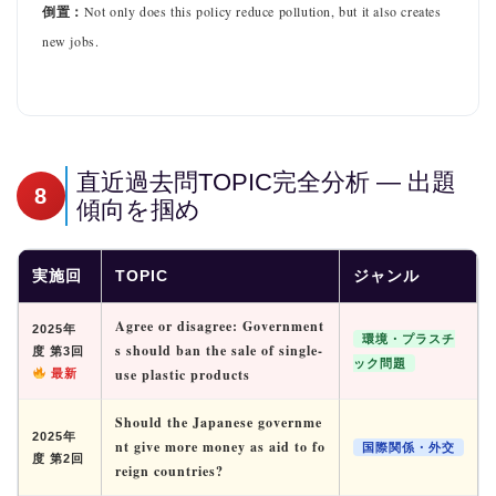
倒置：
Not only does this policy reduce pollution, but it also creates
new jobs.
直近過去問TOPIC完全分析 — 出題
8
傾向を掴め
実施回
TOPIC
ジャンル
Agree or disagree: Government
2025年
環境・プラスチ
s should ban the sale of single-
度 第3回
ック問題
use plastic products
最新
Should the Japanese governme
2025年
nt give more money as aid to fo
国際関係・外交
度 第2回
reign countries?