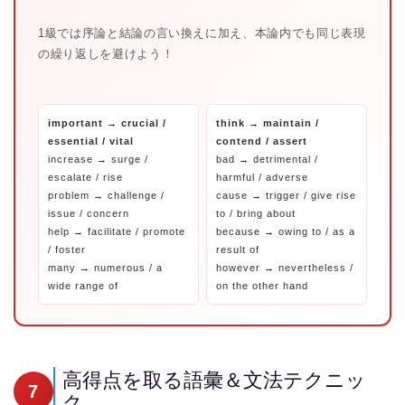
1級では序論と結論の言い換えに加え、本論内でも同じ表現
の繰り返しを避けよう！
important → crucial /
think → maintain /
essential / vital
contend / assert
increase → surge /
bad → detrimental /
escalate / rise
harmful / adverse
problem → challenge /
cause → trigger / give rise
issue / concern
to / bring about
help → facilitate / promote
because → owing to / as a
/ foster
result of
many → numerous / a
however → nevertheless /
wide range of
on the other hand
高得点を取る語彙＆文法テクニッ
7
ク