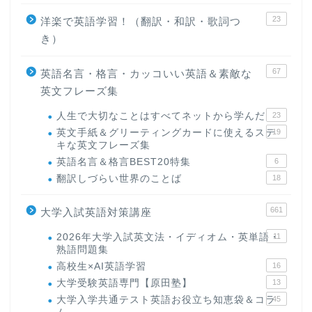
23
洋楽で英語学習！（翻訳・和訳・歌詞つ
き）
67
英語名言・格言・カッコいい英語＆素敵な
英文フレーズ集
人生で大切なことはすべてネットから学んだ
23
英文手紙＆グリーティングカードに使えるステ
19
キな英文フレーズ集
英語名言＆格言BEST20特集
6
翻訳しづらい世界のことば
18
661
大学入試英語対策講座
2026年大学入試英文法・イディオム・英単語・
11
熟語問題集
高校生×AI英語学習
16
大学受験英語専門【原田塾】
13
大学入学共通テスト英語お役立ち知恵袋＆コラ
45