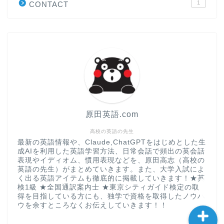
1
CONTACT
“シン”・英会話スピード表
現
大学入試英語対策講座
英語名言・格言・カッコい
い英語＆素敵な英文フレー
ズ集
原田英語.com
過去記事
高校の英語の先生
最新の英語情報や、Claude,ChatGPTをはじめとした生
成AIを利用した英語学習方法、日常会話で頻出の英会話
CONTACT
表現やイディオム、慣用表現などを、原田高志（高校の
英語の先生）がまとめていきます。また、大学入試によ
く出る英語アイテムも徹底的に掲載していきます！★英
検1級 ★全国通訳案内士 ★東京シティガイド検定の取
得を目指している方にも、独学で資格を取得したノウハ
ウを余すところなくお伝えしていきます！！