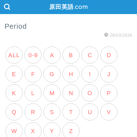
原田英語.com
Period
28/03/2026
ALL
0-9
A
B
C
D
E
F
G
H
I
J
K
L
M
N
O
P
Q
R
S
T
U
V
W
X
Y
Z