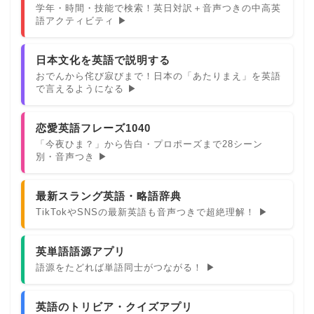
学年・時間・技能で検索！英日対訳＋音声つきの中高英
語アクティビティ ▶
日本文化を英語で説明する
おでんから侘び寂びまで！日本の「あたりまえ」を英語
で言えるようになる ▶
恋愛英語フレーズ1040
「今夜ひま？」から告白・プロポーズまで28シーン
別・音声つき ▶
最新スラング英語・略語辞典
TikTokやSNSの最新英語も音声つきで超絶理解！ ▶
英単語語源アプリ
語源をたどれば単語同士がつながる！ ▶
英語のトリビア・クイズアプリ