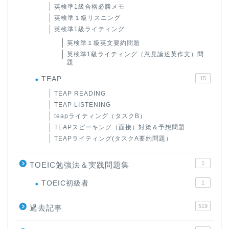
英検準1級合格必勝メモ
英検準１級リスニング
英検準1級ライティング
英検準１級英文要約問題
英検準1級ライティング（意見論述英作文）問
題
TEAP
15
TEAP READING
TEAP LISTENING
teapライティング（タスクB）
TEAPスピーキング（面接）対策＆予想問題
TEAPライティング(タスクA要約問題）
1
TOEIC勉強法＆実践問題集
ホーム
TOEIC初級者
1
519
過去記事
原田高志の”ほぼ日刊”英語
学習＆大学入試英語コラム