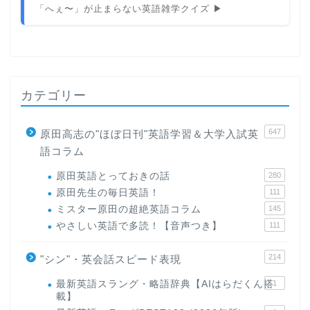
「へぇ〜」が止まらない英語雑学クイズ ▶
カテゴリー
647
原田高志の"ほぼ日刊"英語学習＆大学入試英
語コラム
原田英語とっておきの話
280
原田先生の毎日英語！
111
ミスター原田の超絶英語コラム
145
やさしい英語で多読！【音声つき】
111
214
"シン"・英会話スピード表現
最新英語スラング・略語辞典【AIはらだくん搭
1
載】