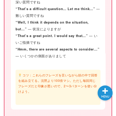
深い質問ですね
大学入試英語対策講座
“That’s a difficult question… Let me think…”
—
難しい質問ですね
“Well, I think it depends on the situation,
英語名言・格言・カッコい
い英語＆素敵な英文フレー
but…”
— 状況によりますが
ズ集
“That’s a great point. I would say that…”
— い
いご指摘ですね
過去記事
“Hmm, there are several aspects to consider…”
— いくつかの側面がありまして
CONTACT
コツ：これらのフレーズを言いながら頭の中で回答
を組み立てる。沈黙より100倍マシ。ただし毎回同じ
フレーズだと印象が悪いので、2〜3パターンを使い分
けよう。
MENU