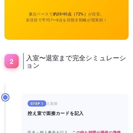
素点ベースで
約29/40点（72%）
が目安。
全項目で平均7〜8点を目指す戦略が現実的！
入室〜退室まで完全シミュレーシ
2
ョン
入室前
STEP 1
控え室で面接カードを記入
氏名・個人番号を記入。
この待ち時間が最後の準備