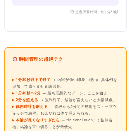
⏱ 想定所要時間：約1分50秒
時間管理の超絶テク
▸ 1分30秒以下で終了
→ 内容が薄い印象。理由に具体例を
追加して膨らませる練習を。
▸ 1分40秒〜2分
→ 最も理想的なゾーン。ここを狙え！
▸ 2分を超える
→ 強制終了。結論が言えないと大幅減点。
▸ 体内時計を鍛える
→ 普段から2分間の感覚をストップウ
ォッチで練習。10回やれば体で覚えられる。
▸ 本論が長くなりすぎたら
→ “In conclusion,” で強制着
地。結論を言い切ることが最優先。