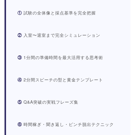
①
試験の全体像と採点基準を完全把握
②
入室〜退室まで完全シミュレーション
③
1分間の準備時間を最大活用する思考術
④
2分間スピーチの型と黄金テンプレート
⑤
Q&A突破の実戦フレーズ集
⑥
時間稼ぎ・聞き返し・ピンチ脱出テクニック