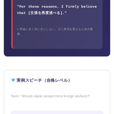
“For these reasons, I firmly believe
that [主張を再度述べる].”
※ 序論と全く同じ文にしない。少し表現を変えると加点要
素。
実例スピーチ（合格レベル）
Topic: “Should Japan accept more foreign workers?”