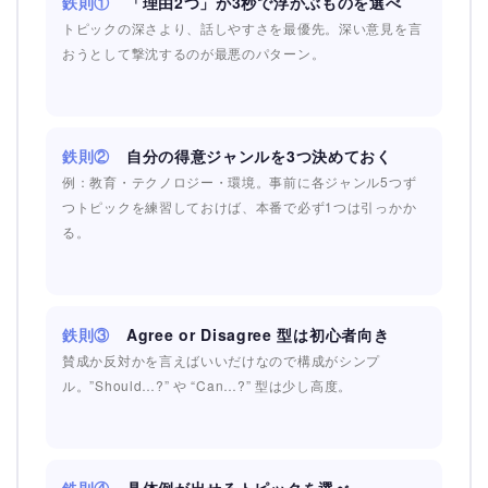
鉄則①
「理由2つ」が3秒で浮かぶものを選べ
トピックの深さより、話しやすさを最優先。深い意見を言
おうとして撃沈するのが最悪のパターン。
鉄則②
自分の得意ジャンルを3つ決めておく
例：教育・テクノロジー・環境。事前に各ジャンル5つず
つトピックを練習しておけば、本番で必ず1つは引っかか
る。
鉄則③
Agree or Disagree 型は初心者向き
賛成か反対かを言えばいいだけなので構成がシンプ
ル。”Should…?” や “Can…?” 型は少し高度。