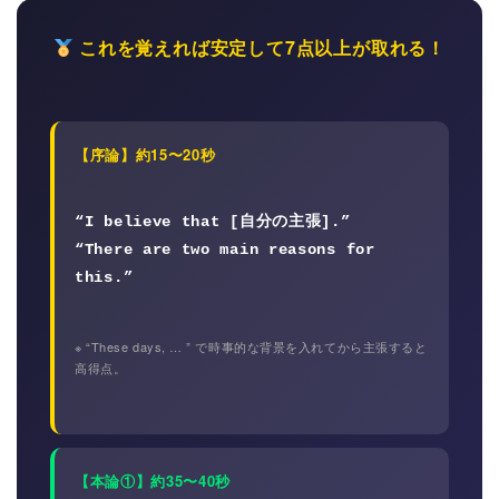
これを覚えれば安定して7点以上が取れる！
【序論】約15〜20秒
“I believe that [自分の主張].”
“There are two main reasons for
this.”
※ “These days, … ” で時事的な背景を入れてから主張すると
高得点。
【本論①】約35〜40秒