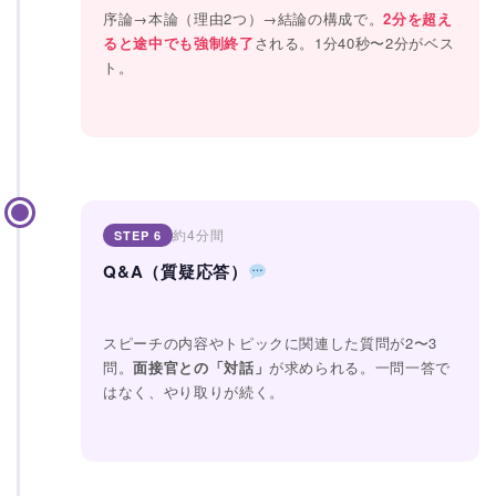
序論→本論（理由2つ）→結論の構成で。
2分を超え
ると途中でも強制終了
される。1分40秒〜2分がベス
ト。
約4分間
STEP 6
Q&A（質疑応答）
スピーチの内容やトピックに関連した質問が2〜3
問。
面接官との「対話」
が求められる。一問一答で
はなく、やり取りが続く。