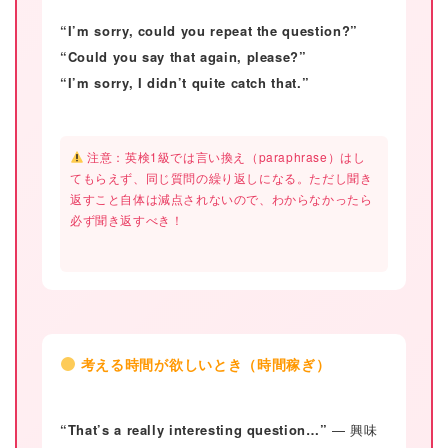
“I’m sorry, could you repeat the question?”
“Could you say that again, please?”
“I’m sorry, I didn’t quite catch that.”
注意：英検1級では言い換え（paraphrase）はし
てもらえず、同じ質問の繰り返しになる。ただし聞き
返すこと自体は減点されないので、わからなかったら
必ず聞き返すべき！
ホーム
原田高志の”ほぼ日刊”英語
学習＆大学入試英語コラム
考える時間が欲しいとき（時間稼ぎ）
“シン”・英会話スピード表
現
“That’s a really interesting question…”
— 興味