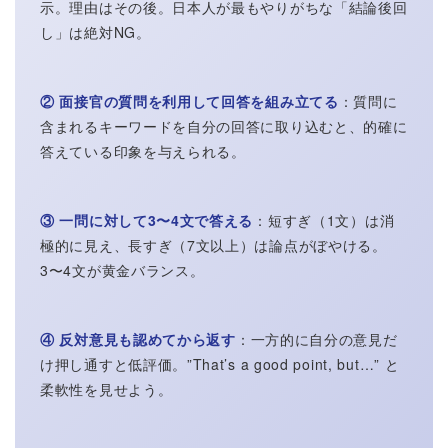
示。理由はその後。日本人が最もやりがちな「結論後回
し」は絶対NG。
② 面接官の質問を利用して回答を組み立てる
：質問に
含まれるキーワードを自分の回答に取り込むと、的確に
答えている印象を与えられる。
③ 一問に対して3〜4文で答える
：短すぎ（1文）は消
極的に見え、長すぎ（7文以上）は論点がぼやける。
3〜4文が黄金バランス。
④ 反対意見も認めてから返す
：一方的に自分の意見だ
け押し通すと低評価。”That’s a good point, but…” と
柔軟性を見せよう。