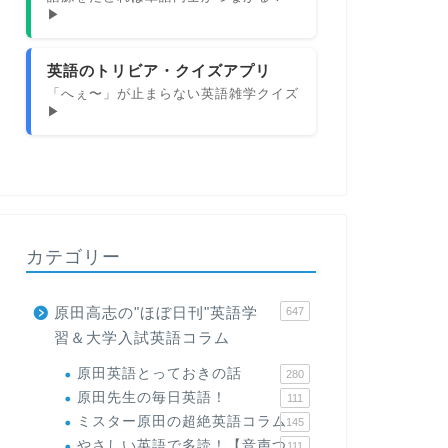
▶
英語のトリビア・クイズアプリ
「へぇ〜」が止まらない英語雑学クイズ
▶
カテゴリー
原田高志の"ほぼ日刊"英語学
647
習＆大学入試英語コラム
原田英語とっておきの話
280
原田先生の毎日英語！
111
ミスター原田の超絶英語コラム
145
やさしい英語で多読！【音声つ
111