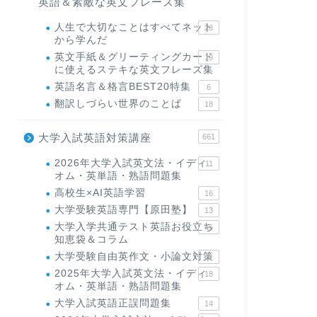
英語＆素敵な英文フレーズ集
人生で大切なことはすべてネット
23
から学んだ
英文手紙＆グリーティングカード
19
に使えるステキな英文フレーズ集
英語名言＆格言BEST20特集
6
翻訳しづらい世界のことば
18
大学入試英語対策講座
661
2026年大学入試英文法・イディ
11
オム・英単語・熟語問題集
高校生×AI英語学習
16
大学受験英語専門【原田塾】
13
大学入学共通テスト英語お役立ち
45
知恵袋＆コラム
大学受験自由英作文・小論文対策
8
2025年大学入試英文法・イディ
18
オム・英単語・熟語問題集
大学入試英語正誤問題集
14