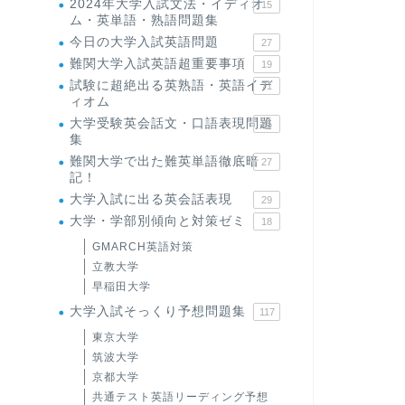
2024年大学入試文法・イディオ
15
ム・英単語・熟語問題集
今日の大学入試英語問題
27
難関大学入試英語超重要事項
19
試験に超絶出る英熟語・英語イデ
71
ィオム
大学受験英会話文・口語表現問題
35
集
難関大学で出た難英単語徹底暗
27
記！
大学入試に出る英会話表現
29
大学・学部別傾向と対策ゼミ
18
GMARCH英語対策
立教大学
早稲田大学
大学入試そっくり予想問題集
117
東京大学
筑波大学
京都大学
共通テスト英語リーディング予想