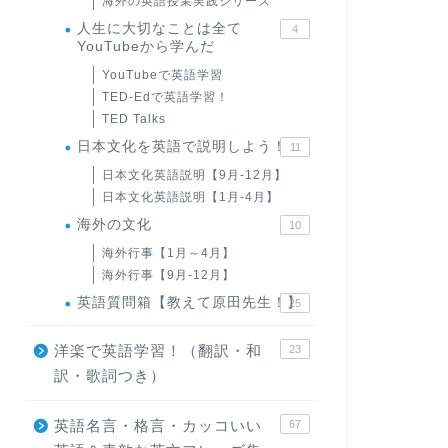
海外の英語授業実践シリーズ
人生に大切なことは全て
4
YouTubeから学んだ
YouTubeで英語学習
TED-Edで英語学習！
TED Talks
日本文化を英語で説明しよう！
11
日本文化英語説明【9月-12月】
日本文化英語説明【1月-4月】
海外の文化
10
海外行事【1月～4月】
海外行事【9月-12月】
英語質問箱【教えて原田先生！】
25
洋楽で英語学習！（翻訳・和
23
訳・歌詞つき）
英語名言・格言・カッコいい
67