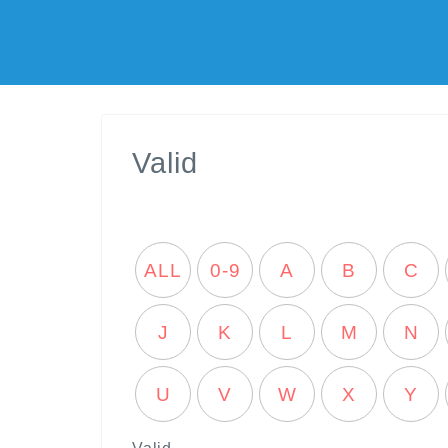
Valid
ALL
0-9
A
B
C
J
K
L
M
N
U
V
W
X
Y