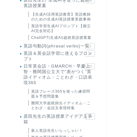
原田先生の"生成AIを使った超絶
95
英語授業案
【生成AI活用英語教育】英語教師
のための生成AI英語授業実践事例
英語学習生成AIプロンプト【都立
AI完全対応】
ChatGPT(生成AI)超絶英語授業案
英語句動詞(phrasal verbs)一覧
3
英語＆英会話学習に使えるプロン
6
プト
日常英会話・GMARCH・早慶上
22
智・難関国公立大で“差がつく”英
語イディオム・ことわざ・口語表
現365
英語フレーズ365を使った練習問
題＆予想問題集
難関大学超絶頻出イディオム・こ
とわざ・会話文表現特集
原田先生の英語授業アイデア玉手
24
箱
新人英語先生いらっしゃい！