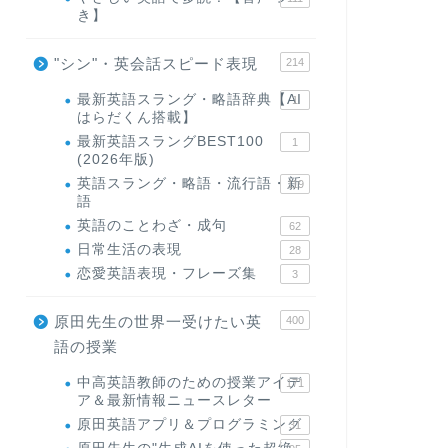
き】
"シン"・英会話スピード表現
214
最新英語スラング・略語辞典【AI
1
はらだくん搭載】
最新英語スラングBEST100
1
(2026年版)
英語スラング・略語・流行語・新
119
語
英語のことわざ・成句
62
日常生活の表現
28
恋愛英語表現・フレーズ集
3
原田先生の世界一受けたい英
400
語の授業
中高英語教師のための授業アイデ
171
ア＆最新情報ニュースレター
原田英語アプリ＆プログラミング
31