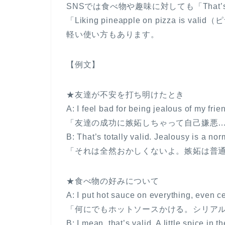
SNSでは食べ物や趣味に対しても「That’
「Liking pineapple on pizza 
軽い使い方もあります。
【例文】
★友達が不安を打ち明けたとき
A: I feel bad for being jealous of my fri
「友達の成功に嫉妬しちゃって自己嫌悪
B: That’s totally valid. Jealousy is a n
「それは全然おかしくないよ。嫉妬は普
★食べ物の好みについて
A: I put hot sauce on everything, even ce
「何にでもホットソースかける。シリア
B: I mean, that’s valid. A little spice in 