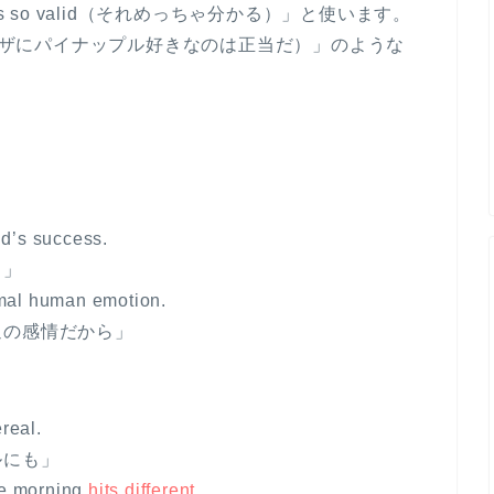
s so valid（それめっちゃ分かる）」と使います。
is valid（ピザにパイナップル好きなのは正当だ）」のような
end’s success.
…」
ormal human emotion.
通の感情だから」
real.
ルにも」
the morning
hits different
.