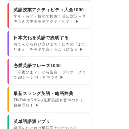
英語授業アクティビティ大全1000
学年・時間・技能で検索！英日対訳＋音
声つきの中高英語アクティビティ ▶
日本文化を英語で説明する
おでんから侘び寂びまで！日本の「あた
りまえ」を英語で言えるようになる ▶
恋愛英語フレーズ1040
「今夜ひま？」から告白・プロポーズま
で28シーン別・音声つき ▶
最新スラング英語・略語辞典
TikTokやSNSの最新英語も音声つきで
超絶理解！ ▶
英単語語源アプリ
語源をたどれば単語同士がつながる！