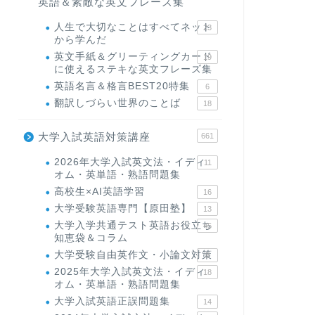
英語＆素敵な英文フレーズ集
人生で大切なことはすべてネット
23
から学んだ
英文手紙＆グリーティングカード
19
に使えるステキな英文フレーズ集
英語名言＆格言BEST20特集
6
翻訳しづらい世界のことば
18
大学入試英語対策講座
661
2026年大学入試英文法・イディ
11
オム・英単語・熟語問題集
高校生×AI英語学習
16
大学受験英語専門【原田塾】
13
大学入学共通テスト英語お役立ち
45
知恵袋＆コラム
大学受験自由英作文・小論文対策
8
2025年大学入試英文法・イディ
18
オム・英単語・熟語問題集
大学入試英語正誤問題集
14