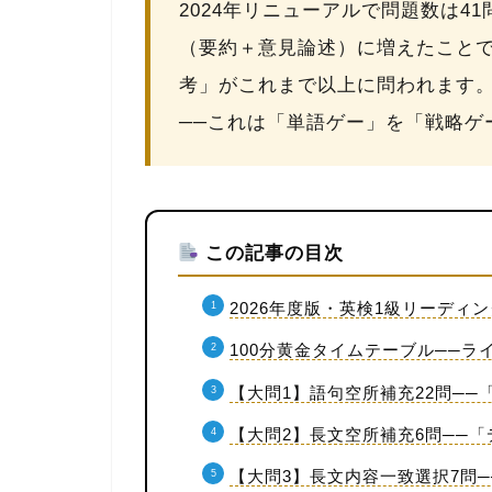
2024年リニューアルで問題数は4
（要約＋意見論述）に増えたこと
考」
がこれまで以上に問われます
──これは「単語ゲー」を「戦略ゲ
この記事の目次
2026年度版・英検1級リーデ
100分黄金タイムテーブル──ラ
【大問1】語句空所補充22問──
【大問2】長文空所補充6問──
【大問3】長文内容一致選択7問