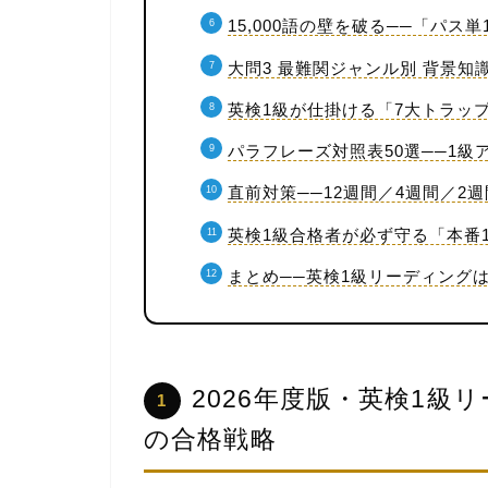
15,000語の壁を破る──「パス
大問3 最難関ジャンル別 背景
英検1級が仕掛ける「7大トラッ
パラフレーズ対照表50選──1
直前対策──12週間／4週間／2
英検1級合格者が必ず守る「本番
まとめ──英検1級リーディング
2026年度版・英検1級
1
の合格戦略