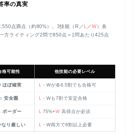
答率の真実
,550点満点（約80%）
。3技能（R／
L
／
W
）各
。一方
ライティング2問で850点＝1問あたり425点
。
合格可能性
他技能の必要レベル
◎ ほぼ確実
L
・Wが各6.5割でも合格可
○ 安全圏
L
・Wも7割で安定合格
△ ボーダー
L
75%+
W
高得点が必須
 かなり厳しい
L
・W両方で8割以上必要