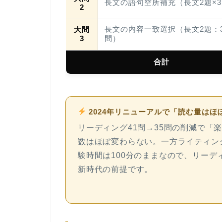
長文の語句空所補充（長文2題×
2
長文の内容一致選択（長文2題：3
大問
3
問）
合計
2024年リニューアルで「読む量はほ
リーディング41問→35問の削減で「
数は
ほぼ変わらない
。一方ライティン
験時間は100分のままなので、
リーデ
新時代の前提です。