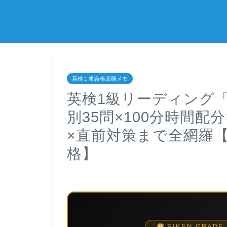
英検１級合格必勝メモ
英検1級リーディング
別35問×100分時間配
×直前対策まで全網羅【
格】
EIKEN GRADE 