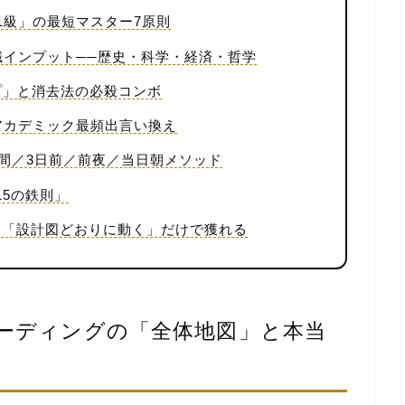
単1級」の最短マスター7原則
知識インプット──歴史・科学・経済・哲学
プ」と消去法の必殺コンボ
級アカデミック最頻出言い換え
週間／3日前／前夜／当日朝メソッド
15の鉄則」
は「設計図どおりに動く」だけで獲れる
リーディングの「全体地図」と本当