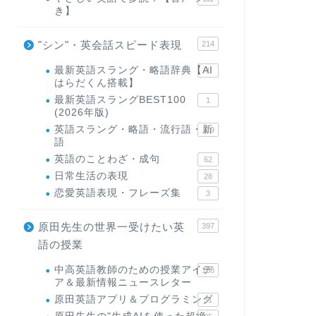
き】
"シン"・英会話スピード表現
214
最新英語スラング・略語辞典【AI
1
はらだくん搭載】
最新英語スラングBEST100
1
(2026年版)
英語スラング・略語・流行語・新
119
語
英語のことわざ・成句
62
日常生活の表現
28
恋愛英語表現・フレーズ集
3
原田先生の世界一受けたい英
397
語の授業
中高英語教師のための授業アイデ
168
ア＆最新情報ニュースレター
原田英語アプリ＆プログラミング
31