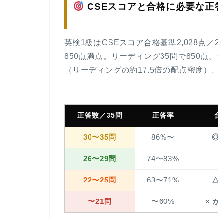
CSEスコアと合格に必要な正
英検1級は
CSEスコア合格基準2,028点／2
850点満点。リーディング35問で850点
（リーディングの約17.5倍の配点密度）
正答数／35問
正答率
30〜35問
86%〜
26〜29問
74〜83%
22〜25問
63〜71%
〜21問
〜60%
×