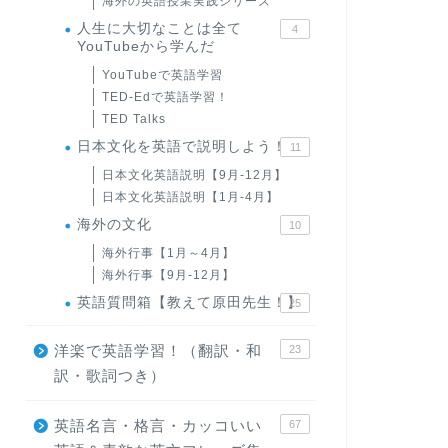
海外の英語授業実践シリーズ
人生に大切なことは全て
4
YouTubeから学んだ
YouTubeで英語学習
TED-Edで英語学習！
TED Talks
日本文化を英語で説明しよう！
11
日本文化英語説明【9月-12月】
日本文化英語説明【1月-4月】
海外の文化
10
海外行事【1月～4月】
海外行事【9月-12月】
英語質問箱【教えて原田先生！】
25
洋楽で英語学習！（翻訳・和
23
訳・歌詞つき）
英語名言・格言・カッコいい
67