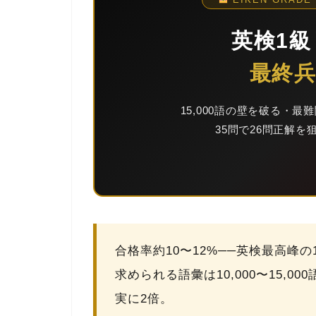
英検1
最終
15,000語の壁を破る・最
35問で26問正解を
合格率
約10〜12%
──英検最高峰の
求められる語彙は
10,000〜15
実に2倍。