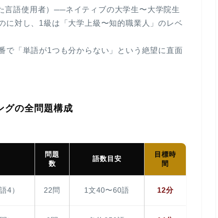
した言語使用者）
──ネイティブの大学生〜大学院生
のに対し、1級は「大学上級〜知的職業人」のレベ
番で
「単語が1つも分からない」
という絶望に直面
ィングの全問題構成
問題
目標時
語数目安
数
間
語4）
22問
1文40〜60語
12分