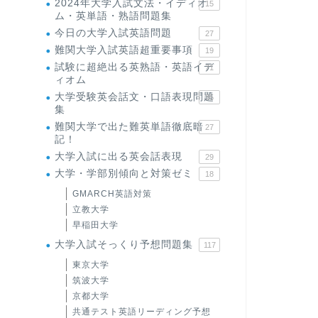
2024年大学入試文法・イディオ
15
ム・英単語・熟語問題集
今日の大学入試英語問題
27
難関大学入試英語超重要事項
19
試験に超絶出る英熟語・英語イデ
71
ィオム
大学受験英会話文・口語表現問題
35
集
難関大学で出た難英単語徹底暗
27
記！
大学入試に出る英会話表現
29
大学・学部別傾向と対策ゼミ
18
GMARCH英語対策
立教大学
早稲田大学
大学入試そっくり予想問題集
117
東京大学
筑波大学
京都大学
共通テスト英語リーディング予想