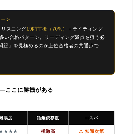
ターン
＋リスニング
19問前後（70%）
＋ライティング
多い合格パターン。
リーディング満点を狙う必
る問題」を見極めるのが上位合格者の共通点で
──ここに勝機がある
難易度
語彙依存度
コスパ
★★★★
極激高
△ 知識次第