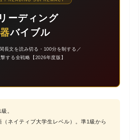
級リーディング
兵器
バイブル
難関長文を読み切る・100分を制する／
狙撃する全戦略【2026年度版】
1級。
,000語（ネイティブ大学生レベル）
。準1級から