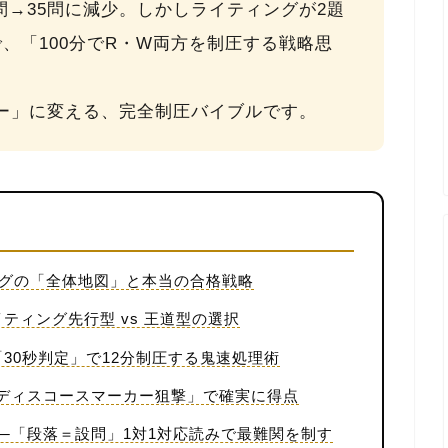
1問→35問に減少。しかしライティングが2題
で、
「100分でR・W両方を制圧する戦略思
。
ー」に変える、完全制圧バイブルです。
ィングの「全体地図」と本当の合格戦略
イティング先行型 vs 王道型の選択
「30秒判定」で12分制圧する鬼速処理術
「ディスコースマーカー狙撃」で確実に得点
──「段落＝設問」1対1対応読みで最難関を制す