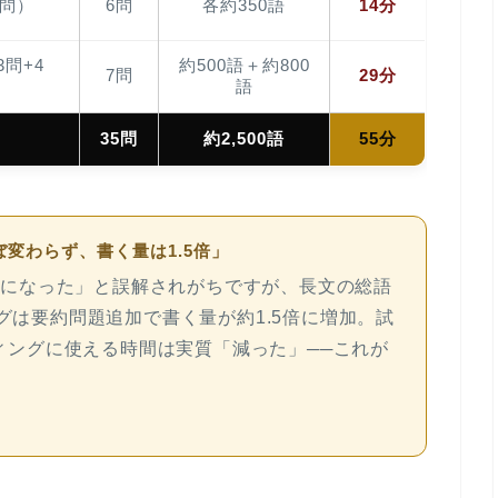
3問）
6問
各約350語
14分
問+4
約500語＋約800
7問
29分
語
35問
約2,500語
55分
ぼ変わらず、書く量は1.5倍」
楽になった」と誤解されがちですが、長文の総語
グは要約問題追加で
書く量が約1.5倍
に増加。試
ィングに使える時間は実質「減った」
──これが