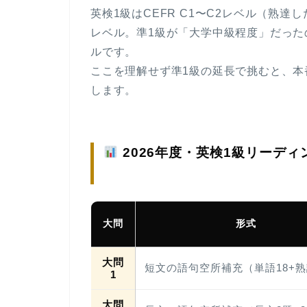
英検1級は
CEFR C1〜C2レベル（熟達
レベル。準1級が「大学中級程度」だった
ルです。
ここを理解せず準1級の延長で挑むと、本
します。
2026年度・英検1級リーデ
大問
形式
大問
短文の語句空所補充（単語18+熟
1
大問