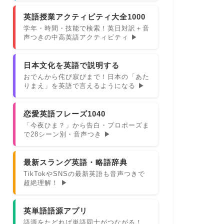
英語授業アクティビティ大全1000
学年・時間・技能で検索！英日対訳＋音
声つきの中高英語アクティビティ ▶
日本文化を英語で説明する
おでんから侘び寂びまで！日本の「あた
りまえ」を英語で言えるようになる ▶
恋愛英語フレーズ1040
「今夜ひま？」から告白・プロポーズま
で28シーン別・音声つき ▶
最新スラング英語・略語辞典
TikTokやSNSの最新英語も音声つきで
超絶理解！ ▶
英単語語源アプリ
語源をたどれば単語同士がつながる！