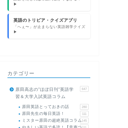
▶
英語のトリビア・クイズアプリ
「へぇ〜」が止まらない英語雑学クイズ
▶
カテゴリー
原田高志の"ほぼ日刊"英語学
647
習＆大学入試英語コラム
原田英語とっておきの話
280
原田先生の毎日英語！
111
ミスター原田の超絶英語コラム
145
やさしい英語で多読！【音声つ
111