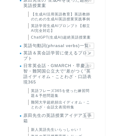
原田先生の"生成AIを使った超絶
95
英語授業案
【生成AI活用英語教育】英語教師
のための生成AI英語授業実践事例
英語学習生成AIプロンプト【都立
AI完全対応】
ChatGPT(生成AI)超絶英語授業案
英語句動詞(phrasal verbs)一覧
3
英語＆英会話学習に使えるプロン
6
プト
日常英会話・GMARCH・早慶上
22
智・難関国公立大で“差がつく”英
語イディオム・ことわざ・口語表
現365
英語フレーズ365を使った練習問
題＆予想問題集
難関大学超絶頻出イディオム・こ
とわざ・会話文表現特集
原田先生の英語授業アイデア玉手
24
箱
新人英語先生いらっしゃい！