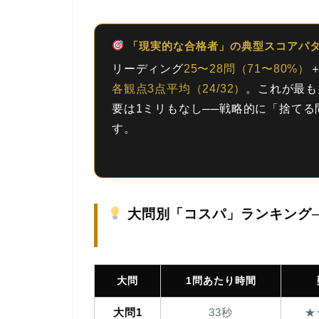
「現実的な合格者」の典型スコアパ
リーディング
25〜28問（71〜80%）
各観点3点平均（24/32）
。これが最も
要は1ミリもなし
──戦略的に「捨て
す。
大問別「コスパ」ランキング
大問
1問あたり時間
大問1
33秒
★