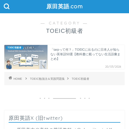
原田英語.com
― CATEGORY ―
TOEIC初級者
TOEIC初級者
「tarpって何？」TOEICに出るのに日本人が知ら
ない英単語50選【教科書に載ってない生活語彙ま
とめ】
20/03/2026
HOME
TOEIC勉強法＆実践問題集
TOEIC初級者
原田英語X (旧twitter)