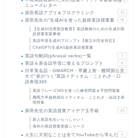
ニュースレター
原田英語アプリ＆プログラミング
31
原田先生の"生成AIを使った超絶英語授業案
95
【生成AI活用英語教育】英語教師のための生成AI英
語授業実践事例
英語学習生成AIプロンプト【都立AI完全対応】
ChatGPT(生成AI)超絶英語授業案
英語句動詞(phrasal verbs)一覧
3
英語＆英会話学習に使えるプロンプト
6
日常英会話・GMARCH・早慶上智・難関国公立
22
大で“差がつく”英語イディオム・ことわざ・口
語表現365
英語フレーズ365を使った練習問題＆予想問題集
難関大学超絶頻出イディオム・ことわざ・会話文表
現特集
原田先生の英語授業アイデア玉手箱
24
新人英語先生いらっしゃい！
海外の英語授業実践シリーズ
人生に大切なことは全てYouTubeから学んだ
4