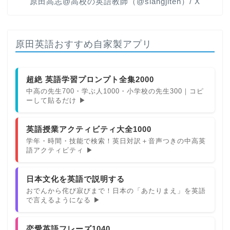
原田高志@高校の英語教師（@slangjiten）/ X
原田英語おすすめ自家製アプリ
超絶 英語学習プロンプト全集2000
中高の先生700・学ぶ人1000・小学校の先生300｜コピ
ーして貼るだけ ▶
英語授業アクティビティ大全1000
学年・時間・技能で検索！英日対訳＋音声つきの中高英
語アクティビティ ▶
日本文化を英語で説明する
おでんから侘び寂びまで！日本の「あたりまえ」を英語
で言えるようになる ▶
恋愛英語フレーズ1040