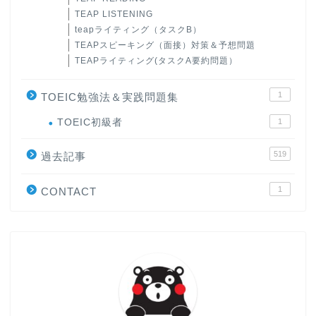
TEAP LISTENING
teapライティング（タスクB）
TEAPスピーキング（面接）対策＆予想問題
TEAPライティング(タスクA要約問題）
1
TOEIC勉強法＆実践問題集
ホーム
TOEIC初級者
1
519
原田高志の”ほぼ日刊”英語
過去記事
学習＆大学入試英語コラム
1
CONTACT
“シン”・英会話スピード表
現
大学入試英語対策講座
英語名言・格言・カッコい