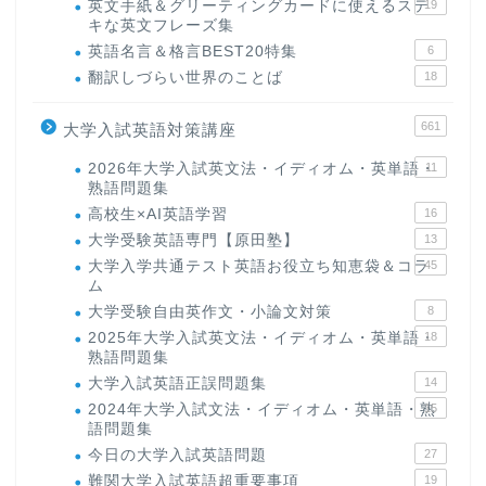
英文手紙＆グリーティングカードに使えるステ
19
キな英文フレーズ集
英語名言＆格言BEST20特集
6
翻訳しづらい世界のことば
18
661
大学入試英語対策講座
2026年大学入試英文法・イディオム・英単語・
11
熟語問題集
高校生×AI英語学習
16
大学受験英語専門【原田塾】
13
大学入学共通テスト英語お役立ち知恵袋＆コラ
45
ム
大学受験自由英作文・小論文対策
8
2025年大学入試英文法・イディオム・英単語・
18
熟語問題集
大学入試英語正誤問題集
14
2024年大学入試文法・イディオム・英単語・熟
15
語問題集
今日の大学入試英語問題
27
難関大学入試英語超重要事項
19