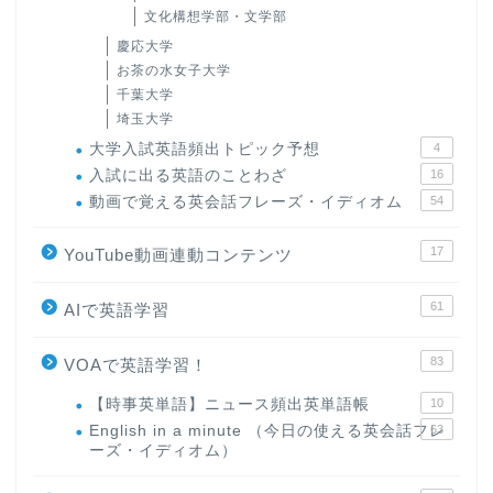
文化構想学部・文学部
慶応大学
お茶の水女子大学
千葉大学
埼玉大学
大学入試英語頻出トピック予想
4
入試に出る英語のことわざ
16
動画で覚える英会話フレーズ・イディオム
54
17
YouTube動画連動コンテンツ
61
AIで英語学習
83
VOAで英語学習！
【時事英単語】ニュース頻出英単語帳
10
English in a minute （今日の使える英会話フレ
63
ーズ・イディオム）