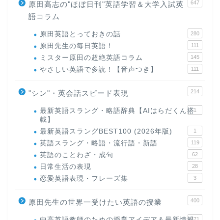
647
原田高志の"ほぼ日刊"英語学習＆大学入試英
語コラム
原田英語とっておきの話
280
原田先生の毎日英語！
111
ミスター原田の超絶英語コラム
145
やさしい英語で多読！【音声つき】
111
214
"シン"・英会話スピード表現
最新英語スラング・略語辞典【AIはらだくん搭
1
載】
最新英語スラングBEST100 (2026年版)
1
英語スラング・略語・流行語・新語
119
英語のことわざ・成句
62
日常生活の表現
28
恋愛英語表現・フレーズ集
3
400
原田先生の世界一受けたい英語の授業
中高英語教師のための授業アイデア＆最新情報
171