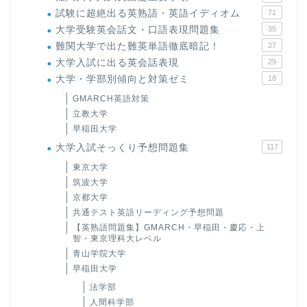
試験に超絶出る英熟語・英語イディオム
71
大学受験英会話文・口語表現問題集
35
難関大学で出た難英単語徹底暗記！
27
大学入試に出る英会話表現
29
大学・学部別傾向と対策ゼミ
18
GMARCH英語対策
立教大学
早稲田大学
大学入試そっくり予想問題集
117
東京大学
筑波大学
京都大学
共通テスト英語リーディング予想問題
【英熟語問題集】GMARCH・早稲田・慶応・上
智・東京理科大レベル
青山学院大学
早稲田大学
法学部
人間科学部