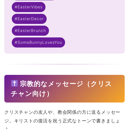
#EasterVibes
#EasterDecor
#EasterBrunch
#SomeBunnyLovesYou
ホーム
宗教的なメッセージ（クリス
チャン向け）
原田高志の”ほぼ日刊”英語
学習＆大学入試英語コラム
クリスチャンの友人や、教会関係の方に送るメッセー
“シン”・英会話スピード表
ジ。キリストの復活を祝う正式なトーンで書きましょ
現