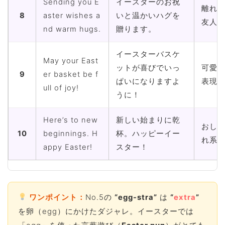
Sending you E
イースターのお祝
離れ
8
aster wishes a
いと温かいハグを
友人
nd warm hugs.
贈ります。
イースターバスケ
May your East
ットが喜びでいっ
可愛
9
er basket be f
ぱいになりますよ
表現
ull of joy!
うに！
Here’s to new
新しい始まりに乾
おし
10
beginnings. H
杯。ハッピーイー
れ系
appy Easter!
スター！
ワンポイント：
No.5の
“egg-stra”
は
“
extra
”
を卵（egg）にかけたダジャレ。イースターでは