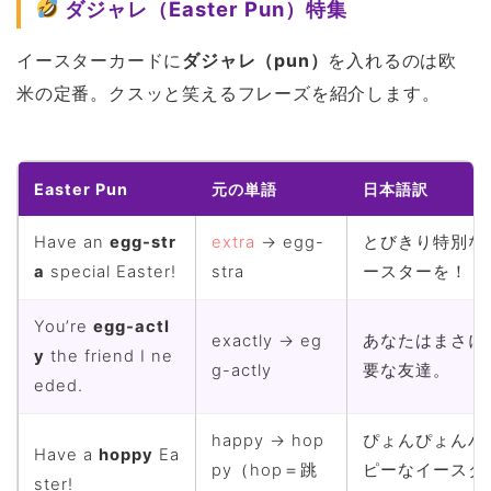
ダジャレ（Easter Pun）特集
イースターカードに
ダジャレ（pun）
を入れるのは欧
米の定番。クスッと笑えるフレーズを紹介します。
Easter Pun
元の単語
日本語訳
Have an
egg-str
extra
→ egg-
とびきり特別な
a
special Easter!
stra
ースターを！
You’re
egg-actl
exactly → eg
あなたはまさに
y
the friend I ne
g-actly
要な友達。
eded.
happy → hop
ぴょんぴょんハ
Have a
hoppy
Ea
py（hop＝跳
ピーなイースタ
ster!