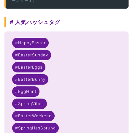
ースター！）
# 人気ハッシュタグ
#HappyEaster
#EasterSunday
#EasterEggs
#EasterBunny
#EggHunt
#SpringVibes
#EasterWeekend
#SpringHasSprung