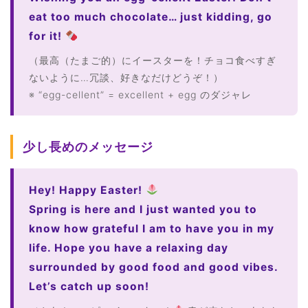
eat too much chocolate… just kidding, go
for it!
（最高（たまご的）にイースターを！チョコ食べすぎ
ないように…冗談、好きなだけどうぞ！）
※ “egg-cellent” = excellent + egg のダジャレ
少し長めのメッセージ
Hey! Happy Easter!
Spring is here and I just wanted you to
know how grateful I am to have you in my
life. Hope you have a relaxing day
surrounded by good food and good vibes.
Let’s catch up soon!