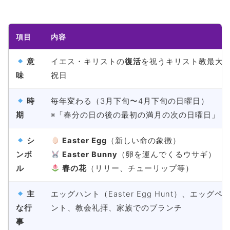
項目
内容
意
イエス・キリストの
復活
を祝うキリスト教最大
味
祝日
時
毎年変わる（3月下旬〜4月下旬の日曜日）
期
※「春分の日の後の最初の満月の次の日曜日」
シ
Easter Egg
（新しい命の象徴）
ンボ
Easter Bunny
（卵を運んでくるウサギ）
ル
春の花
（リリー、チューリップ等）
主
エッグハント（Easter Egg Hunt）、エッグペ
な行
ント、教会礼拝、家族でのブランチ
事