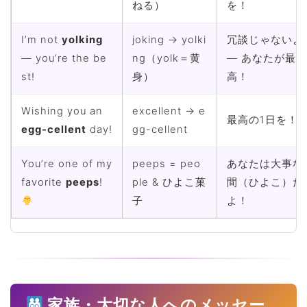
ねる）
を！
I’m not
yolking
joking → yolki
冗談じゃないよ
— you’re the be
ng（yolk＝黄
— あなたが最
st!
身）
高！
Wishing you an
excellent → e
最高の1日を！
egg-cellent
day!
gg-cellent
You’re one of my
peeps = peo
あなたは大事な
favorite
peeps
!
ple & ひよこ菓
間（ひよこ）だ
子
よ！
家族・大切な人へのメッセー