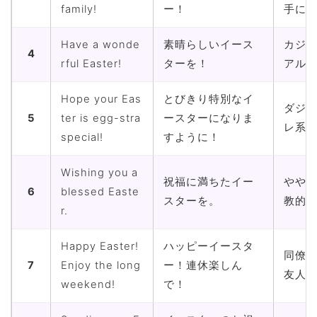
family!
ー！
手に
Have a wonde
素晴らしいイース
カジ
4
rful Easter!
ターを！
アル
Hope your Eas
とびきり特別なイ
ダジ
5
ter is egg-stra
ースターになりま
レ系
special!
すように！
Wishing you a
祝福に満ちたイー
やや
6
blessed Easte
スターを。
教的
r.
Happy Easter!
ハッピーイースタ
同僚
7
Enjoy the long
ー！連休楽しん
友人
weekend!
で！