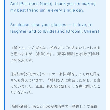
And [Partner’s Name], thank you for making
my best friend smile every single day.
So please raise your glasses — to love, to
laughter, and to [Bride] and [Groom]. Cheers!
（皆さん、こんばんは。初めましての方もいらっしゃる
と思いますが、[名前]です。[新郎/新婦]とは[数字]年以
上の友人です。
ホーム
[彼/彼女]が初めて[パートナー名]の話をしてくれた日を
今でも覚えています。「特別な人に出会ったかも」と言
原田高志の”ほぼ日刊”英語
学習＆大学入試英語コラム
っていました。正直、あんなに嬉しそうな声は聞いたこ
とがなかった。
“シン”・英会話スピード表
現
[新郎/新婦]、あなたは私が知る中で一番優しくて面白