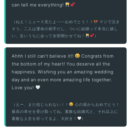
can tell me everything!
（ねえ！ニュース見たよ——おめでとう！！
マジで泣き
そう。二人は運命の相手だし、ついに結婚って本当に嬉し
い。近いうちに会って全部聞かせてね！
）
Ahhh I still can’t believe it!!
Congrats from
the bottom of my heart! You deserve all the
happiness. Wishing you an amazing wedding
day and an even more amazing life together.
Love you!
（えー、まだ信じられない！！
心の底からおめでとう！
最高の幸せを受け取ってね。素敵な結婚式と、それ以上に
素敵な人生を祈ってるよ。大好き！
）