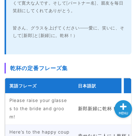
くて寛大な人です。そして[パートナー名]、親友を毎日
大学入試英語対策講座
笑顔にしてくれてありがとう。
英語名言・格言・カッコい
皆さん、グラスを上げてください——愛に、笑いに、そ
い英語＆素敵な英文フレー
して[新郎]と[新婦]に。乾杯！）
ズ集
過去記事
乾杯の定番フレーズ集
CONTACT
英語フレーズ
日本語訳
Please raise your glasse
s to the bride and groo
新郎新婦に乾杯！
MENU
m!
Here’s to the happy coup
幸せなお二人に！乾杯！