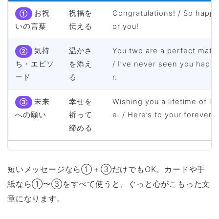
お祝
祝福を
Congratulations! / So happy
①
いの言葉
伝える
or you!
気持
温かさ
You two are a perfect matc
②
ち・エピソ
を添え
/ I’ve never seen you happi
ード
る
r.
未来
幸せを
Wishing you a lifetime of lo
③
への願い
祈って
e. / Here’s to your forever.
締める
短いメッセージなら①＋③だけでもOK。カードや手
紙なら①〜③をすべて使うと、ぐっと心がこもった文
章になります。