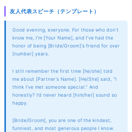
友人代表スピーチ（テンプレート）
Good evening, everyone. For those who don’t
know me, I’m [Your Name], and I’ve had the
honor of being [Bride/Groom]’s friend for over
[number] years.
I still remember the first time [he/she] told
me about [Partner’s Name]. [He/She] said, “I
think I’ve met someone special.” And
honestly? I’d never heard [him/her] sound so
happy.
[Bride/Groom], you are one of the kindest,
funniest, and most generous people I know.