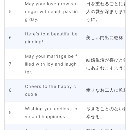
May your love grow str
日を重ねるごとにお
5
onger with each passin
人の愛が深まります
g day.
うに。
Here’s to a beautiful be
6
美しい門出に乾杯！
ginning!
May your marriage be f
結婚生活が喜びと笑
7
illed with joy and laugh
にあふれますように
ter.
Cheers to the happy c
8
幸せなお二人に乾杯
ouple!
Wishing you endless lo
尽きることのない愛
9
ve and happiness.
幸せを。