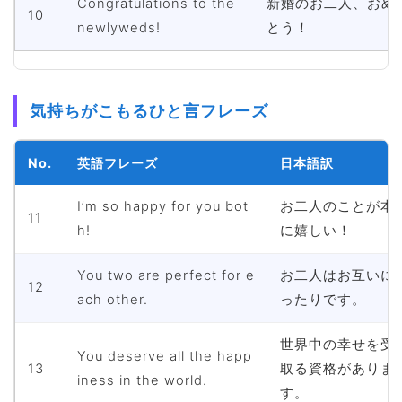
Congratulations to the
新婚のお二人、おめ
10
newlyweds!
とう！
気持ちがこもるひと言フレーズ
No.
英語フレーズ
日本語訳
I’m so happy for you bot
お二人のことが本
11
h!
に嬉しい！
You two are perfect for e
お二人はお互いに
12
ach other.
ったりです。
世界中の幸せを受
You deserve all the happ
13
取る資格がありま
iness in the world.
す。