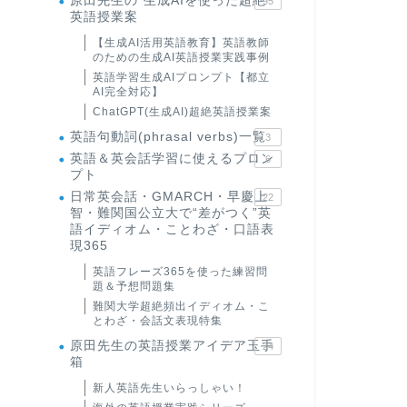
原田先生の"生成AIを使った超絶
95
英語授業案
【生成AI活用英語教育】英語教師
のための生成AI英語授業実践事例
英語学習生成AIプロンプト【都立
AI完全対応】
ChatGPT(生成AI)超絶英語授業案
英語句動詞(phrasal verbs)一覧
3
英語＆英会話学習に使えるプロン
6
プト
日常英会話・GMARCH・早慶上
22
智・難関国公立大で“差がつく”英
語イディオム・ことわざ・口語表
現365
英語フレーズ365を使った練習問
題＆予想問題集
難関大学超絶頻出イディオム・こ
とわざ・会話文表現特集
原田先生の英語授業アイデア玉手
24
箱
新人英語先生いらっしゃい！