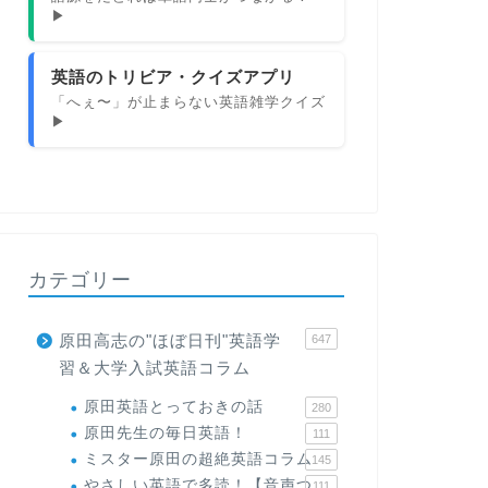
▶
英語のトリビア・クイズアプリ
「へぇ〜」が止まらない英語雑学クイズ
▶
カテゴリー
原田高志の"ほぼ日刊"英語学
647
習＆大学入試英語コラム
原田英語とっておきの話
280
原田先生の毎日英語！
111
ミスター原田の超絶英語コラム
145
やさしい英語で多読！【音声つ
111