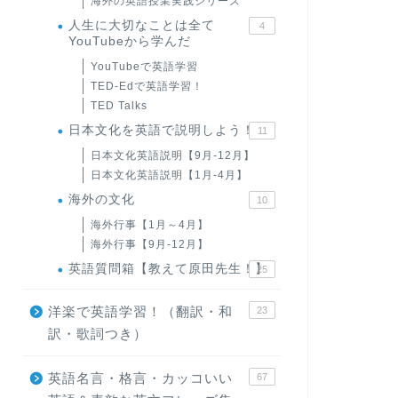
海外の英語授業実践シリーズ
人生に大切なことは全て
4
YouTubeから学んだ
YouTubeで英語学習
TED-Edで英語学習！
TED Talks
日本文化を英語で説明しよう！
11
日本文化英語説明【9月-12月】
日本文化英語説明【1月-4月】
海外の文化
10
海外行事【1月～4月】
海外行事【9月-12月】
英語質問箱【教えて原田先生！】
25
洋楽で英語学習！（翻訳・和
23
訳・歌詞つき）
英語名言・格言・カッコいい
67