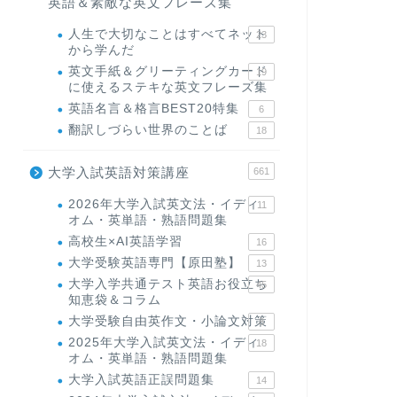
英語＆素敵な英文フレーズ集
人生で大切なことはすべてネット
23
から学んだ
英文手紙＆グリーティングカード
19
に使えるステキな英文フレーズ集
英語名言＆格言BEST20特集
6
翻訳しづらい世界のことば
18
大学入試英語対策講座
661
2026年大学入試英文法・イディ
11
オム・英単語・熟語問題集
高校生×AI英語学習
16
大学受験英語専門【原田塾】
13
大学入学共通テスト英語お役立ち
45
知恵袋＆コラム
大学受験自由英作文・小論文対策
8
2025年大学入試英文法・イディ
18
オム・英単語・熟語問題集
大学入試英語正誤問題集
14