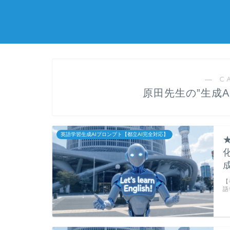
― C
原田先生の”生成
英語学習生成AIプロンプト【都立AI完全対応】
【
語