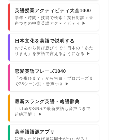
英語授業アクティビティ大全1000
学年・時間・技能で検索！英日対訳＋音
声つきの中高英語アクティビティ ▶
日本文化を英語で説明する
おでんから侘び寂びまで！日本の「あた
りまえ」を英語で言えるようになる ▶
恋愛英語フレーズ1040
「今夜ひま？」から告白・プロポーズま
で28シーン別・音声つき ▶
最新スラング英語・略語辞典
TikTokやSNSの最新英語も音声つきで
超絶理解！ ▶
英単語語源アプリ
語源をたどれば単語同士がつながる！