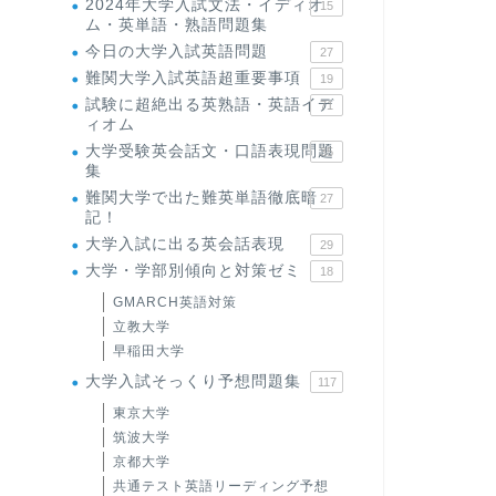
2024年大学入試文法・イディオ
15
ム・英単語・熟語問題集
今日の大学入試英語問題
27
難関大学入試英語超重要事項
19
試験に超絶出る英熟語・英語イデ
71
ィオム
大学受験英会話文・口語表現問題
35
集
難関大学で出た難英単語徹底暗
27
記！
大学入試に出る英会話表現
29
大学・学部別傾向と対策ゼミ
18
GMARCH英語対策
立教大学
早稲田大学
大学入試そっくり予想問題集
117
東京大学
筑波大学
京都大学
共通テスト英語リーディング予想