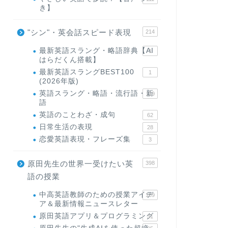
き】
"シン"・英会話スピード表現
214
最新英語スラング・略語辞典【AI
1
はらだくん搭載】
最新英語スラングBEST100
1
(2026年版)
英語スラング・略語・流行語・新
119
語
英語のことわざ・成句
62
日常生活の表現
28
恋愛英語表現・フレーズ集
3
原田先生の世界一受けたい英
398
語の授業
中高英語教師のための授業アイデ
169
ア＆最新情報ニュースレター
原田英語アプリ＆プログラミング
31