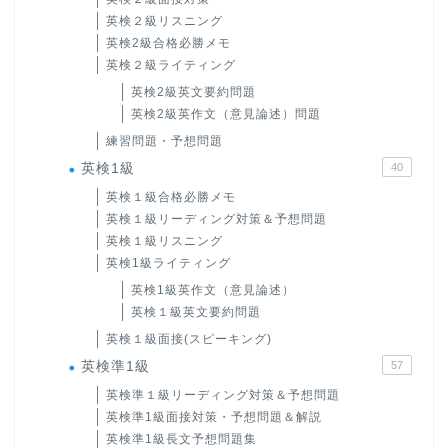
英検２級リスニング
英検2級合格必勝メモ
英検２級ライティング
英検2級英文要約問題
英検2級英作文（意見論述）問題
練習問題・予想問題
英検1級
40
英検１級合格必勝メモ
英検１級リーディング対策＆予想問題
英検１級リスニング
英検1級ライティング
ホーム
英検1級英作文（意見論述）
英検１級英文要約問題
原田高志の”ほぼ日刊”英語
英検１級面接(スピーキング)
学習＆大学入試英語コラム
英検準1級
57
英検準１級リーディング対策＆予想問題
“シン”・英会話スピード表
英検準1級面接対策・予想問題＆解説
現
英検準1級長文予想問題集