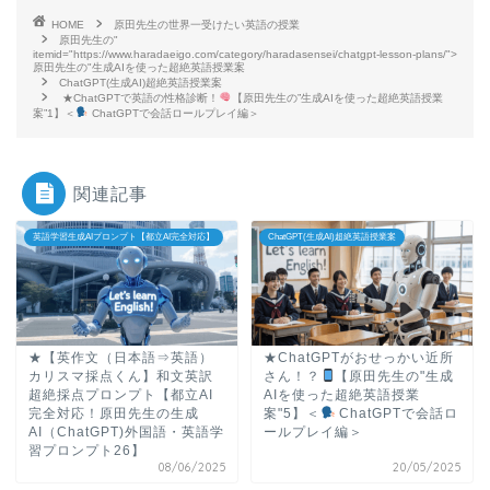
HOME
原田先生の世界一受けたい英語の授業
原田先生の"
itemid="https://www.haradaeigo.com/category/haradasensei/chatgpt-lesson-plans/">
原田先生の"生成AIを使った超絶英語授業案
ChatGPT(生成AI)超絶英語授業案
★ChatGPTで英語の性格診断！
【原田先生の”生成AIを使った超絶英語授業
案”1】＜
ChatGPTで会話ロールプレイ編＞
関連記事
英語学習生成AIプロンプト【都立AI完全対応】
ChatGPT(生成AI)超絶英語授業案
★【英作文（日本語⇒英語）
★ChatGPTがおせっかい近所
カリスマ採点くん】和文英訳
さん！？
【原田先生の"生成
超絶採点プロンプト【都立AI
AIを使った超絶英語授業
完全対応！原田先生の生成
案"5】＜
ChatGPTで会話ロ
AI（ChatGPT)外国語・英語学
ールプレイ編＞
習プロンプト26】
08/06/2025
20/05/2025