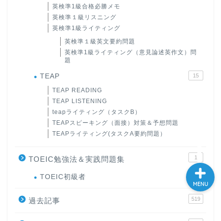
英検準1級合格必勝メモ
大学入試英語対策講座
英検準１級リスニング
英検準1級ライティング
英語名言・格言・カッコい
英検準１級英文要約問題
い英語＆素敵な英文フレー
英検準1級ライティング（意見論述英作文）問
題
ズ集
TEAP
15
過去記事
TEAP READING
TEAP LISTENING
teapライティング（タスクB）
CONTACT
TEAPスピーキング（面接）対策＆予想問題
TEAPライティング(タスクA要約問題）
1
TOEIC勉強法＆実践問題集
TOEIC初級者
1
MENU
519
過去記事