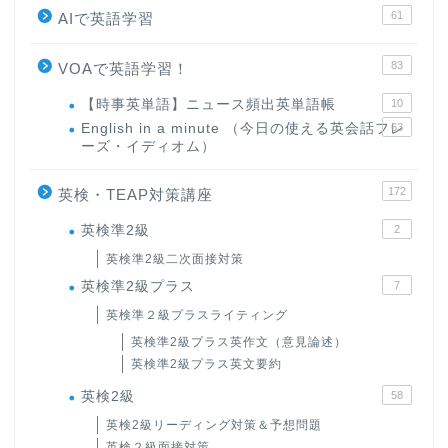
61
AIで英語学習
83
VOAで英語学習！
【時事英単語】ニュース頻出英単語帳
10
English in a minute （今日の使える英会話フレ
63
ーズ・イディオム）
172
英検・TEAP対策講座
英検準2級
2
英検準2級二次面接対策
英検準2級プラス
7
英検準２級プラスライティング
英検準2級プラス英作文（意見論述）
英検準2級プラス英文要約
英検2級
58
英検2級リーディング対策＆予想問題
英検２級面接対策