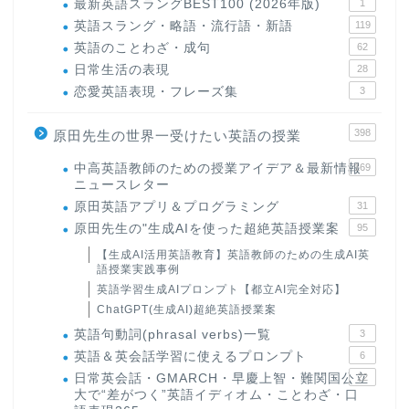
最新英語スラングBEST100 (2026年版)
1
英語スラング・略語・流行語・新語
119
英語のことわざ・成句
62
日常生活の表現
28
恋愛英語表現・フレーズ集
3
398
原田先生の世界一受けたい英語の授業
中高英語教師のための授業アイデア＆最新情報
169
ニュースレター
原田英語アプリ＆プログラミング
31
原田先生の"生成AIを使った超絶英語授業案
95
【生成AI活用英語教育】英語教師のための生成AI英
語授業実践事例
英語学習生成AIプロンプト【都立AI完全対応】
ChatGPT(生成AI)超絶英語授業案
英語句動詞(phrasal verbs)一覧
3
英語＆英会話学習に使えるプロンプト
6
日常英会話・GMARCH・早慶上智・難関国公立
22
大で“差がつく”英語イディオム・ことわざ・口