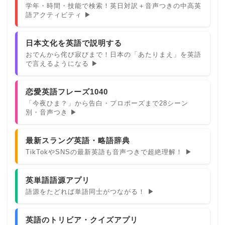
学年・時間・技能で検索！英日対訳＋音声つきの中高英
語アクティビティ ▶
日本文化を英語で説明する
おでんから侘び寂びまで！日本の「あたりまえ」を英語
で言えるようになる ▶
恋愛英語フレーズ1040
「今夜ひま？」から告白・プロポーズまで28シーン
別・音声つき ▶
最新スラング英語・略語辞典
TikTokやSNSの最新英語も音声つきで超絶理解！ ▶
英単語語源アプリ
語源をたどれば単語同士がつながる！ ▶
英語のトリビア・クイズアプリ