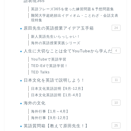
語表現365
英語フレーズ365を使った練習問題＆予想問題集
難関大学超絶頻出イディオム・ことわざ・会話文表
現特集
原田先生の英語授業アイデア玉手箱
24
新人英語先生いらっしゃい！
海外の英語授業実践シリーズ
人生に大切なことは全てYouTubeから学んだ
4
YouTubeで英語学習
TED-Edで英語学習！
TED Talks
日本文化を英語で説明しよう！
11
日本文化英語説明【9月-12月】
日本文化英語説明【1月-4月】
海外の文化
10
海外行事【1月～4月】
海外行事【9月-12月】
英語質問箱【教えて原田先生！】
25