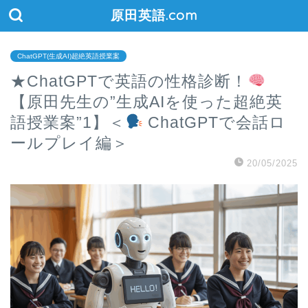
原田英語.com
ChatGPT(生成AI)超絶英語授業案
★ChatGPTで英語の性格診断！
【原田先生の”生成AIを使った超絶英
語授業案”1】＜
ChatGPTで会話ロ
ールプレイ編＞
20/05/2025