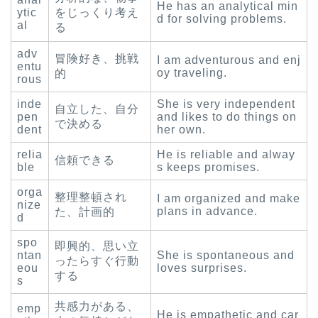
He has an analytical min
ytic
をじっくり考え
d for solving problems.
al
る
adv
冒険好き、挑戦
I am adventurous and enj
entu
oy traveling.
的
rous
inde
She is very independent
自立した、自分
pen
and likes to do things on
で決める
dent
her own.
relia
He is reliable and alway
信頼できる
ble
s keeps promises.
orga
整理整頓され
I am organized and make
nize
plans in advance.
た、計画的
d
spo
即興的、思い立
ntan
She is spontaneous and
ったらすぐ行動
eou
loves surprises.
する
s
共感力がある、
emp
He is empathetic and car