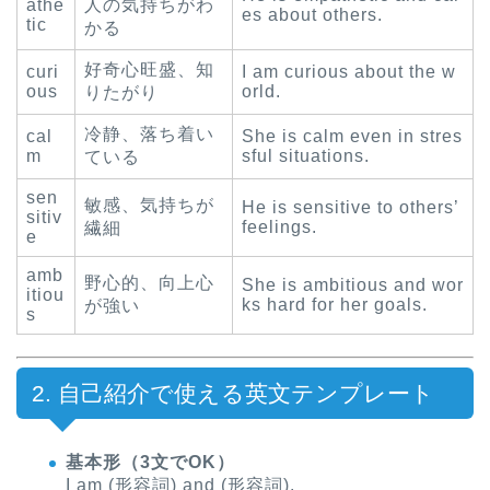
athe
人の気持ちがわ
es about others.
tic
かる
好奇心旺盛、知
curi
I am curious about the w
ous
orld.
りたがり
冷静、落ち着い
cal
She is calm even in stres
m
sful situations.
ている
sen
敏感、気持ちが
He is sensitive to others’
sitiv
feelings.
繊細
e
amb
野心的、向上心
She is ambitious and wor
itiou
ks hard for her goals.
が強い
s
2. 自己紹介で使える英文テンプレート
基本形（3文でOK）
I am (形容詞) and (形容詞).