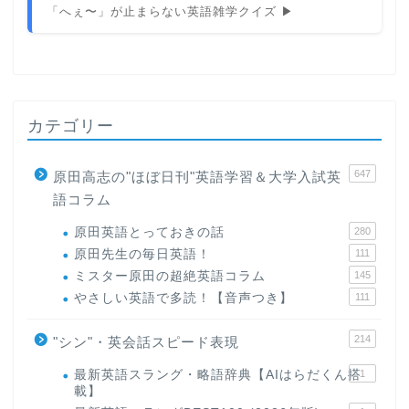
「へぇ〜」が止まらない英語雑学クイズ ▶
カテゴリー
647
原田高志の"ほぼ日刊"英語学習＆大学入試英
語コラム
原田英語とっておきの話
280
原田先生の毎日英語！
111
ミスター原田の超絶英語コラム
145
やさしい英語で多読！【音声つき】
111
214
"シン"・英会話スピード表現
最新英語スラング・略語辞典【AIはらだくん搭
1
載】