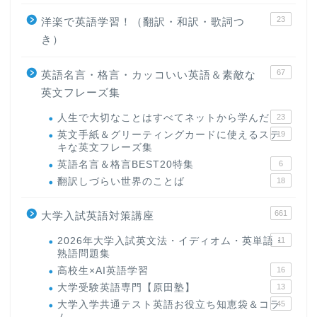
23
洋楽で英語学習！（翻訳・和訳・歌詞つ
き）
67
英語名言・格言・カッコいい英語＆素敵な
英文フレーズ集
人生で大切なことはすべてネットから学んだ
23
英文手紙＆グリーティングカードに使えるステ
19
キな英文フレーズ集
英語名言＆格言BEST20特集
6
翻訳しづらい世界のことば
18
661
大学入試英語対策講座
2026年大学入試英文法・イディオム・英単語・
11
熟語問題集
高校生×AI英語学習
16
大学受験英語専門【原田塾】
13
大学入学共通テスト英語お役立ち知恵袋＆コラ
45