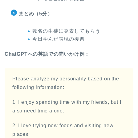
まとめ（5分）
数名の生徒に発表してもらう
今日学んだ表現の復習
ChatGPTへの英語での問いかけ例：
Please analyze my personality based on the
following information:
1. I enjoy spending time with my friends, but I
also need time alone.
2. I love trying new foods and visiting new
places.