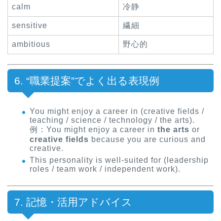
calm
冷静
sensitive
繊細
ambitious
野心的
6. “職業提案”でよく出る表現例
You might enjoy a career in (creative fields /
teaching / science / technology / the arts).
例：You might enjoy a career in
the arts
or
creative fields
because you are curious and
creative.
This personality is well-suited for (leadership
roles / team work / independent work).
7. 記憶・活用アドバイス