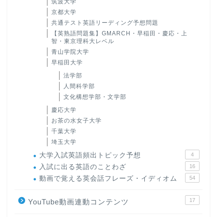
筑波大学
京都大学
共通テスト英語リーディング予想問題
【英熟語問題集】GMARCH・早稲田・慶応・上
智・東京理科大レベル
青山学院大学
早稲田大学
法学部
人間科学部
文化構想学部・文学部
慶応大学
お茶の水女子大学
千葉大学
埼玉大学
大学入試英語頻出トピック予想
4
入試に出る英語のことわざ
16
動画で覚える英会話フレーズ・イディオム
54
17
YouTube動画連動コンテンツ