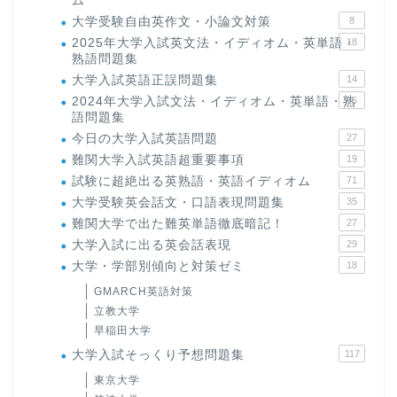
ム
大学受験自由英作文・小論文対策
8
2025年大学入試英文法・イディオム・英単語・
18
熟語問題集
大学入試英語正誤問題集
14
2024年大学入試文法・イディオム・英単語・熟
15
語問題集
今日の大学入試英語問題
27
難関大学入試英語超重要事項
19
試験に超絶出る英熟語・英語イディオム
71
大学受験英会話文・口語表現問題集
35
難関大学で出た難英単語徹底暗記！
27
大学入試に出る英会話表現
29
大学・学部別傾向と対策ゼミ
18
GMARCH英語対策
立教大学
早稲田大学
大学入試そっくり予想問題集
117
東京大学