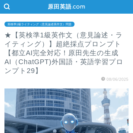
原田英語.com
英検準1級ライティング（意見論述英作文）問題
★【英検準1級英作文（意見論述・ラ
イティング）】超絶採点プロンプト
【都立AI完全対応！原田先生の生成
AI（ChatGPT)外国語・英語学習プロ
ンプト29】
08/06/2025