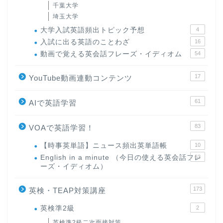
千葉大学
埼玉大学
大学入試英語頻出トピック予想
4
入試に出る英語のことわざ
16
動画で覚える英会話フレーズ・イディオム
54
17
YouTube動画連動コンテンツ
61
AIで英語学習
83
VOAで英語学習！
【時事英単語】ニュース頻出英単語帳
10
English in a minute （今日の使える英会話フレ
63
ーズ・イディオム）
173
英検・TEAP対策講座
英検準2級
2
英検準2級二次面接対策