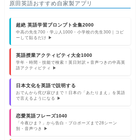
原田英語おすすめ自家製アプリ
超絶 英語学習プロンプト全集2000
中高の先生700・学ぶ人1000・小学校の先生300｜コピ
ーして貼るだけ ▶
英語授業アクティビティ大全1000
学年・時間・技能で検索！英日対訳＋音声つきの中高英
語アクティビティ ▶
日本文化を英語で説明する
おでんから侘び寂びまで！日本の「あたりまえ」を英語
で言えるようになる ▶
恋愛英語フレーズ1040
「今夜ひま？」から告白・プロポーズまで28シーン
別・音声つき ▶