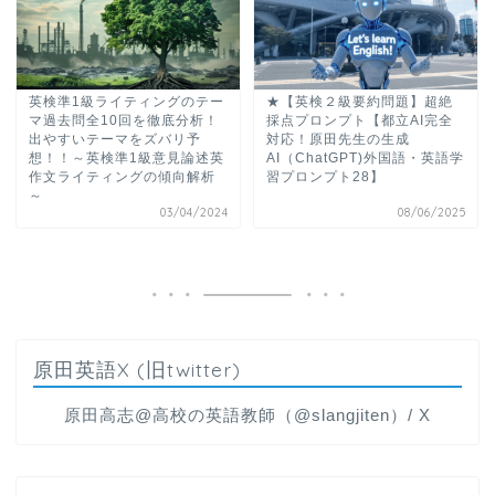
英検準1級ライティングのテー
★【英検２級要約問題】超絶
マ過去問全10回を徹底分析！
採点プロンプト【都立AI完全
出やすいテーマをズバリ予
対応！原田先生の生成
想！！～英検準1級意見論述英
AI（ChatGPT)外国語・英語学
作文ライティングの傾向解析
習プロンプト28】
～
03/04/2024
08/06/2025
原田英語X (旧twitter)
原田高志@高校の英語教師（@slangjiten）/ X