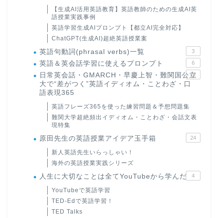
【生成AI活用英語教育】英語教師のための生成AI英
語授業実践事例
英語学習生成AIプロンプト【都立AI完全対応】
ChatGPT(生成AI)超絶英語授業案
英語句動詞(phrasal verbs)一覧
3
英語＆英会話学習に使えるプロンプト
6
日常英会話・GMARCH・早慶上智・難関国公立
22
大で“差がつく”英語イディオム・ことわざ・口
語表現365
英語フレーズ365を使った練習問題＆予想問題集
難関大学超絶頻出イディオム・ことわざ・会話文表
現特集
原田先生の英語授業アイデア玉手箱
24
新人英語先生いらっしゃい！
海外の英語授業実践シリーズ
人生に大切なことは全てYouTubeから学んだ
4
YouTubeで英語学習
TED-Edで英語学習！
TED Talks