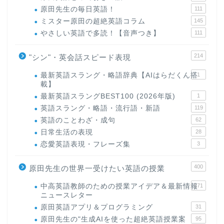
原田先生の毎日英語！
111
ミスター原田の超絶英語コラム
145
やさしい英語で多読！【音声つき】
111
214
"シン"・英会話スピード表現
最新英語スラング・略語辞典【AIはらだくん搭
1
載】
最新英語スラングBEST100 (2026年版)
1
英語スラング・略語・流行語・新語
119
英語のことわざ・成句
62
日常生活の表現
28
恋愛英語表現・フレーズ集
3
400
原田先生の世界一受けたい英語の授業
中高英語教師のための授業アイデア＆最新情報
171
ニュースレター
原田英語アプリ＆プログラミング
31
原田先生の"生成AIを使った超絶英語授業案
95