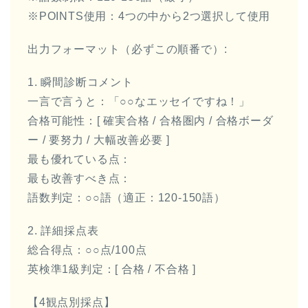
※POINTS使用：4つの中から2つ選択して使用
出力フォーマット（必ずこの順番で）:
1. 瞬間診断コメント
一言で言うと：「○○なエッセイですね！」
合格可能性：[ 確実合格 / 合格圏内 / 合格ボーダ
ー / 要努力 / 大幅改善必要 ]
最も優れている点：
最も改善すべき点：
語数判定：○○語（適正：120-150語）
2. 詳細採点表
総合得点：○○点/100点
英検準1級判定：[ 合格 / 不合格 ]
【4観点別採点】