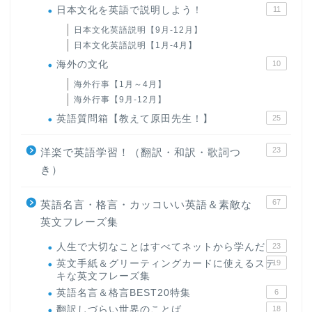
日本文化を英語で説明しよう！
11
日本文化英語説明【9月-12月】
日本文化英語説明【1月-4月】
海外の文化
10
海外行事【1月～4月】
海外行事【9月-12月】
英語質問箱【教えて原田先生！】
25
23
洋楽で英語学習！（翻訳・和訳・歌詞つ
き）
67
英語名言・格言・カッコいい英語＆素敵な
英文フレーズ集
人生で大切なことはすべてネットから学んだ
23
英文手紙＆グリーティングカードに使えるステ
19
キな英文フレーズ集
英語名言＆格言BEST20特集
6
翻訳しづらい世界のことば
18