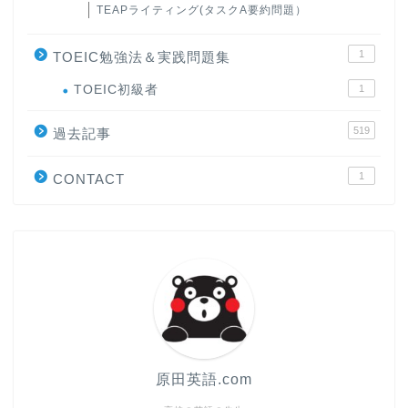
TEAPライティング(タスクA要約問題）
1
TOEIC勉強法＆実践問題集
ホーム
TOEIC初級者
1
519
原田高志の”ほぼ日刊”英語
過去記事
学習＆大学入試英語コラム
1
CONTACT
“シン”・英会話スピード表
現
大学入試英語対策講座
英語名言・格言・カッコい
い英語＆素敵な英文フレー
ズ集
原田英語.com