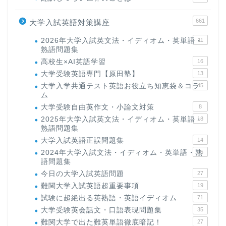
661
大学入試英語対策講座
2026年大学入試英文法・イディオム・英単語・
11
熟語問題集
高校生×AI英語学習
16
大学受験英語専門【原田塾】
13
大学入学共通テスト英語お役立ち知恵袋＆コラ
45
ム
大学受験自由英作文・小論文対策
8
2025年大学入試英文法・イディオム・英単語・
18
熟語問題集
大学入試英語正誤問題集
14
2024年大学入試文法・イディオム・英単語・熟
15
語問題集
今日の大学入試英語問題
27
難関大学入試英語超重要事項
19
試験に超絶出る英熟語・英語イディオム
71
大学受験英会話文・口語表現問題集
35
難関大学で出た難英単語徹底暗記！
27