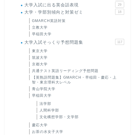
大学入試に出る英会話表現
29
大学・学部別傾向と対策ゼミ
18
GMARCH英語対策
立教大学
早稲田大学
大学入試そっくり予想問題集
117
東京大学
筑波大学
京都大学
共通テスト英語リーディング予想問題
【英熟語問題集】GMARCH・早稲田・慶応・上
智・東京理科大レベル
青山学院大学
早稲田大学
法学部
人間科学部
文化構想学部・文学部
慶応大学
お茶の水女子大学