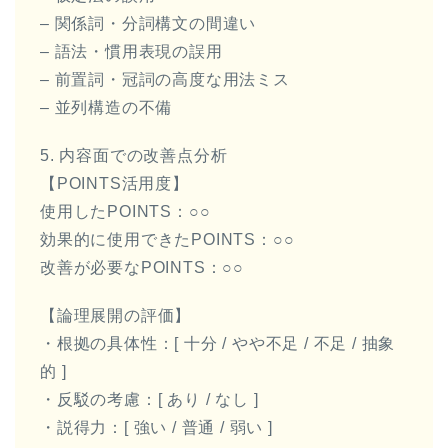
– 関係詞・分詞構文の間違い
– 語法・慣用表現の誤用
– 前置詞・冠詞の高度な用法ミス
– 並列構造の不備
5. 内容面での改善点分析
【POINTS活用度】
使用したPOINTS：○○
効果的に使用できたPOINTS：○○
改善が必要なPOINTS：○○
【論理展開の評価】
・根拠の具体性：[ 十分 / やや不足 / 不足 / 抽象
的 ]
・反駁の考慮：[ あり / なし ]
・説得力：[ 強い / 普通 / 弱い ]