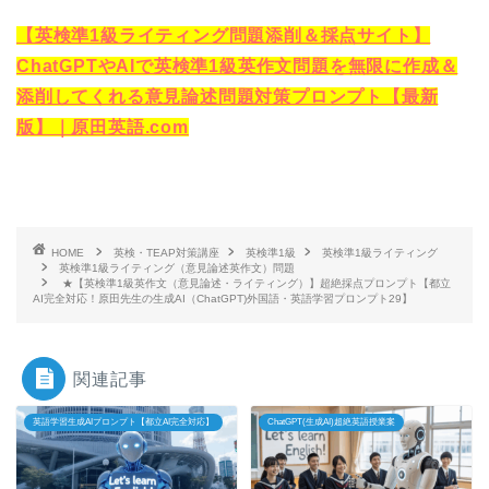
【英検準1級ライティング問題添削＆採点サイト】
ChatGPTやAIで英検準1級英作文問題を無限に作成＆
添削してくれる意見論述問題対策プロンプト【最新
版】｜原田英語.com
HOME
英検・TEAP対策講座
英検準1級
英検準1級ライティング
英検準1級ライティング（意見論述英作文）問題
★【英検準1級英作文（意見論述・ライティング）】超絶採点プロンプト【都立
AI完全対応！原田先生の生成AI（ChatGPT)外国語・英語学習プロンプト29】
関連記事
英語学習生成AIプロンプト【都立AI完全対応】
ChatGPT(生成AI)超絶英語授業案