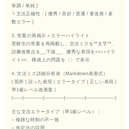
単調 / 単純 ]
└ 文法正確性：[ 優秀 / 良好 / 普通 / 要改善 / 多
数エラー ]
3. 答案の再掲示＋エラーハイライト
受験生の答案を再掲載し、文法ミスを**太字**、
語彙改善点を__下線__、優秀な表現を==ハイラ
イト==、構成上の問題を〔〕で表示
4. 文法ミス詳細分析表（Markdown表形式）
| 箇所 | 誤った表現 | エラータイプ | 正しい表現 |
準1級レベル改善案 |
|——|————|————|————|——————|
主な文法エラータイプ（準1級レベル）：
– 複雑な時制の不一致
– 仮定法の誤用