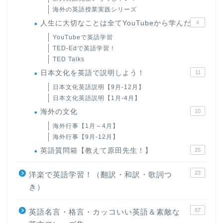
海外の英語授業実践シリーズ
人生に大切なことは全てYouTubeから学んだ
4
YouTubeで英語学習
TED-Edで英語学習！
TED Talks
日本文化を英語で説明しよう！
11
日本文化英語説明【9月-12月】
日本文化英語説明【1月-4月】
海外の文化
10
海外行事【1月～4月】
海外行事【9月-12月】
英語質問箱【教えて原田先生！】
25
23
洋楽で英語学習！（翻訳・和訳・歌詞つ
き）
67
英語名言・格言・カッコいい英語＆素敵な