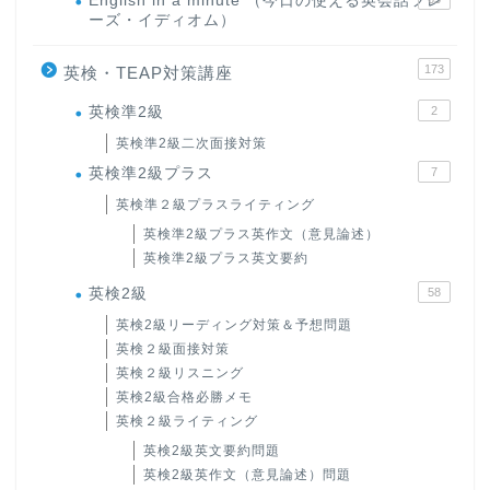
English in a minute （今日の使える英会話フレ
ーズ・イディオム）
173
英検・TEAP対策講座
英検準2級
2
英検準2級二次面接対策
英検準2級プラス
7
英検準２級プラスライティング
英検準2級プラス英作文（意見論述）
英検準2級プラス英文要約
英検2級
58
英検2級リーディング対策＆予想問題
英検２級面接対策
英検２級リスニング
英検2級合格必勝メモ
英検２級ライティング
英検2級英文要約問題
英検2級英作文（意見論述）問題