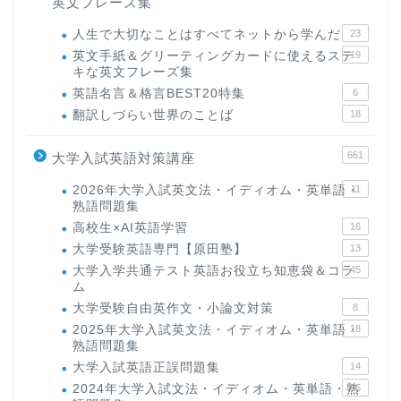
英文フレーズ集
人生で大切なことはすべてネットから学んだ
23
英文手紙＆グリーティングカードに使えるステ
19
キな英文フレーズ集
英語名言＆格言BEST20特集
6
翻訳しづらい世界のことば
18
661
大学入試英語対策講座
2026年大学入試英文法・イディオム・英単語・
11
熟語問題集
高校生×AI英語学習
16
大学受験英語専門【原田塾】
13
大学入学共通テスト英語お役立ち知恵袋＆コラ
45
ム
大学受験自由英作文・小論文対策
8
2025年大学入試英文法・イディオム・英単語・
18
熟語問題集
大学入試英語正誤問題集
14
2024年大学入試文法・イディオム・英単語・熟
15