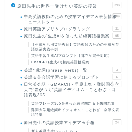
398
原田先生の世界一受けたい英語の授業
中高英語教師のための授業アイデア＆最新情報
169
ニュースレター
原田英語アプリ＆プログラミング
31
原田先生の"生成AIを使った超絶英語授業案
95
【生成AI活用英語教育】英語教師のための生成AI英
語授業実践事例
英語学習生成AIプロンプト【都立AI完全対応】
ChatGPT(生成AI)超絶英語授業案
英語句動詞(phrasal verbs)一覧
3
英語＆英会話学習に使えるプロンプト
6
日常英会話・GMARCH・早慶上智・難関国公立
22
大で“差がつく”英語イディオム・ことわざ・口
語表現365
英語フレーズ365を使った練習問題＆予想問題集
難関大学超絶頻出イディオム・ことわざ・会話文表
現特集
原田先生の英語授業アイデア玉手箱
24
新人英語先生いらっしゃい！