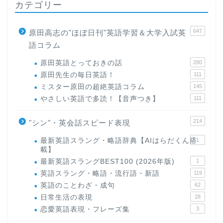
カテゴリー
647
原田高志の"ほぼ日刊"英語学習＆大学入試英
語コラム
原田英語とっておきの話
280
原田先生の毎日英語！
111
ミスター原田の超絶英語コラム
145
やさしい英語で多読！【音声つき】
111
214
"シン"・英会話スピード表現
最新英語スラング・略語辞典【AIはらだくん搭
1
載】
最新英語スラングBEST100 (2026年版)
1
英語スラング・略語・流行語・新語
119
英語のことわざ・成句
62
日常生活の表現
28
恋愛英語表現・フレーズ集
3