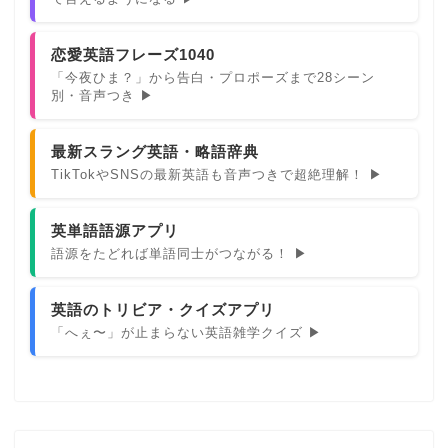
恋愛英語フレーズ1040
「今夜ひま？」から告白・プロポーズまで28シーン
別・音声つき ▶
最新スラング英語・略語辞典
TikTokやSNSの最新英語も音声つきで超絶理解！ ▶
英単語語源アプリ
語源をたどれば単語同士がつながる！ ▶
英語のトリビア・クイズアプリ
「へぇ〜」が止まらない英語雑学クイズ ▶