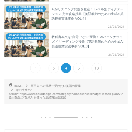
【生成AI活用英語教育】英語教師
AIがリスニング問題を量産！ レベル別ディクテー
のための生成AI英語授業実践事例
ション 完全攻略授業【英語教師のための生成AI英
語授業実践事例 VOL.4】
22/02/2026
【生成AI活用英語教育】英語教師
教科書本文を”自分ごと”に変換！ AIパーソナライ
のための生成AI英語授業実践事例
ズド リーディング授業【英語教師のための生成AI
英語授業実践事例 VOL.3】
21/02/2026
...
...
1
3
4
5
10
HOME
原田先生の世界一受けたい英語の授業
原田先生の"
itemid="https://www.haradaeigo.com/category/haradasensei/chatgpt-lesson-plans/">
原田先生の"生成AIを使った超絶英語授業案