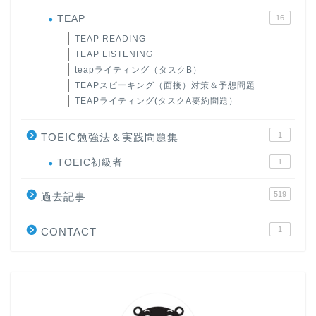
TEAP
16
TEAP READING
TEAP LISTENING
teapライティング（タスクB）
TEAPスピーキング（面接）対策＆予想問題
TEAPライティング(タスクA要約問題）
1
TOEIC勉強法＆実践問題集
ホーム
TOEIC初級者
1
519
原田高志の”ほぼ日刊”英語
過去記事
学習＆大学入試英語コラム
1
CONTACT
“シン”・英会話スピード表
現
大学入試英語対策講座