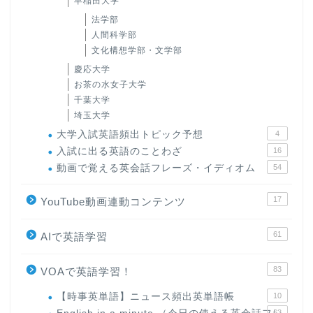
早稲田大学
法学部
人間科学部
文化構想学部・文学部
慶応大学
お茶の水女子大学
千葉大学
埼玉大学
大学入試英語頻出トピック予想
4
入試に出る英語のことわざ
16
動画で覚える英会話フレーズ・イディオム
54
17
YouTube動画連動コンテンツ
61
AIで英語学習
83
VOAで英語学習！
【時事英単語】ニュース頻出英単語帳
10
63