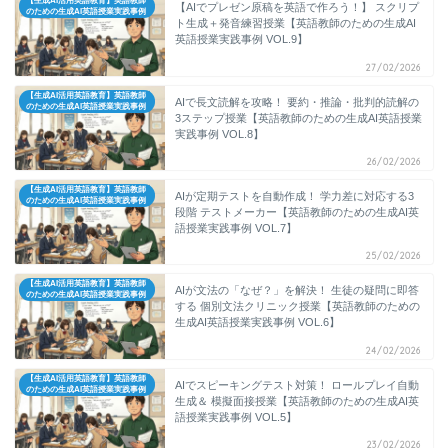
【生成AI活用英語教育】英語教師
【AIでプレゼン原稿を英語で作ろう！】 スクリプ
のための生成AI英語授業実践事例
ト生成＋発音練習授業【英語教師のための生成AI
英語授業実践事例 VOL.9】
27/02/2026
【生成AI活用英語教育】英語教師
AIで長文読解を攻略！ 要約・推論・批判的読解の
のための生成AI英語授業実践事例
3ステップ授業【英語教師のための生成AI英語授業
実践事例 VOL.8】
26/02/2026
【生成AI活用英語教育】英語教師
AIが定期テストを自動作成！ 学力差に対応する3
のための生成AI英語授業実践事例
段階 テストメーカー【英語教師のための生成AI英
語授業実践事例 VOL.7】
25/02/2026
【生成AI活用英語教育】英語教師
AIが文法の「なぜ？」を解決！ 生徒の疑問に即答
のための生成AI英語授業実践事例
する 個別文法クリニック授業【英語教師のための
生成AI英語授業実践事例 VOL.6】
24/02/2026
【生成AI活用英語教育】英語教師
AIでスピーキングテスト対策！ ロールプレイ自動
のための生成AI英語授業実践事例
生成＆ 模擬面接授業【英語教師のための生成AI英
語授業実践事例 VOL.5】
23/02/2026