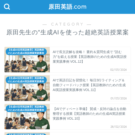
原田英語.com
― CATEGORY ―
原田先生の”生成AIを使った超絶英語授業案
【生成AI活用英語教育】英語教師
AIで長文読解を攻略！ 要約＆質問生成で "読む
のための生成AI英語授業実践事例
力"を鍛える授業【英語教師のための生成AI英語授
業実践事例 VOL.12】
02/03/2026
【生成AI活用英語教育】英語教師
AIで英語日記を習慣化！ 毎日3行ライティング＆
のための生成AI英語授業実践事例
自動フィードバック授業【英語教師のための生成
AI英語授業実践事例 VOL.11】
01/03/2026
【生成AI活用英語教育】英語教師
【AIでディベート準備】 賛成・反対の論点を自動
のための生成AI英語授業実践事例
整理する授業【英語教師のための生成AI英語授業
実践事例 VOL.10】
28/02/2026