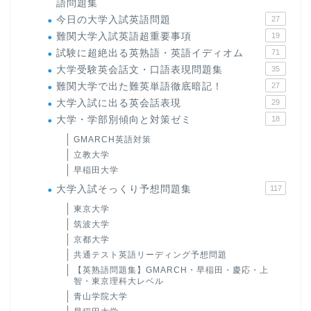
語問題集
今日の大学入試英語問題
27
難関大学入試英語超重要事項
19
試験に超絶出る英熟語・英語イディオム
71
大学受験英会話文・口語表現問題集
35
難関大学で出た難英単語徹底暗記！
27
大学入試に出る英会話表現
29
大学・学部別傾向と対策ゼミ
18
GMARCH英語対策
立教大学
早稲田大学
大学入試そっくり予想問題集
117
東京大学
筑波大学
京都大学
共通テスト英語リーディング予想問題
【英熟語問題集】GMARCH・早稲田・慶応・上
智・東京理科大レベル
青山学院大学