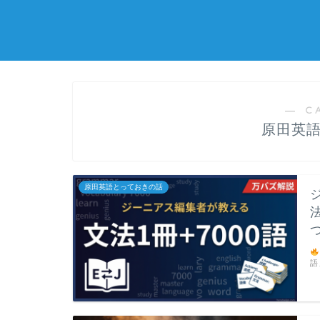
― C
原田英
原田英語とっておきの話
語