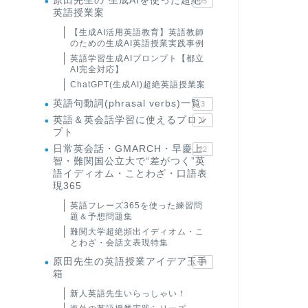
原田先生の"生成AIを使った超絶
95
英語授業案
【生成AI活用英語教育】英語教師
のための生成AI英語授業実践事例
英語学習生成AIプロンプト【都立
AI完全対応】
ChatGPT(生成AI)超絶英語授業案
英語句動詞(phrasal verbs)一覧
3
英語＆英会話学習に使えるプロン
6
プト
日常英会話・GMARCH・早慶上
22
智・難関国公立大で“差がつく”英
語イディオム・ことわざ・口語表
現365
英語フレーズ365を使った練習問
題＆予想問題集
難関大学超絶頻出イディオム・こ
とわざ・会話文表現特集
原田先生の英語授業アイデア玉手
24
箱
新人英語先生いらっしゃい！