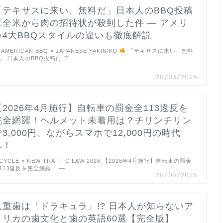
「テキサスに来い、無料だ」日本人のBBQ投稿
に全米から肉の招待状が殺到した件 ― アメリ
カ4大BBQスタイルの違いも徹底解説
AMERICAN BBQ × JAPANESE YAKINIKU
「テキサスに来い、無料
」 日本人のBBQ投稿に ア …
28/03/2026
【2026年4月施行】自転車の罰金全113違反を
完全網羅！ヘルメット未着用は？チリンチリン
で3,000円、ながらスマホで12,000円の時代
へ！
ICYCLE × NEW TRAFFIC LAW 2026 【2026年4月施行】自転車の罰金
113違反を完全網羅！ ― …
28/03/2026
八重歯は「ドラキュラ」!? 日本人が知らないア
メリカの歯文化と歯の英語60選【完全版】