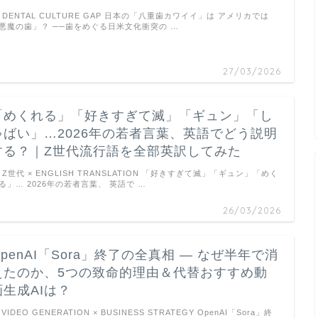
DENTAL CULTURE GAP 日本の「八重歯カワイイ」は アメリカでは
悪魔の歯」？ ──歯をめぐる日米文化衝突の …
27/03/2026
「めくれる」「好きすぎて滅」「ギュン」「し
ゃばい」…2026年の若者言葉、英語でどう説明
する？｜Z世代流行語を全部英訳してみた
Z世代 × ENGLISH TRANSLATION 「好きすぎて滅」「ギュン」「めく
る」… 2026年の若者言葉、 英語で …
26/03/2026
OpenAI「Sora」終了の全真相 ― なぜ半年で消
えたのか、5つの致命的理由＆代替おすすめ動
画生成AIは？
I VIDEO GENERATION × BUSINESS STRATEGY OpenAI「Sora」終