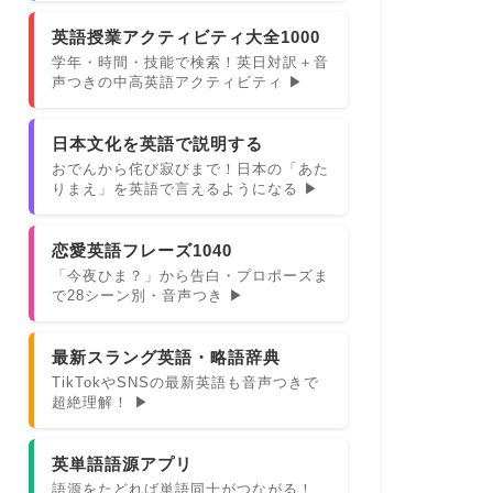
英語授業アクティビティ大全1000
学年・時間・技能で検索！英日対訳＋音
声つきの中高英語アクティビティ ▶
日本文化を英語で説明する
おでんから侘び寂びまで！日本の「あた
りまえ」を英語で言えるようになる ▶
恋愛英語フレーズ1040
「今夜ひま？」から告白・プロポーズま
で28シーン別・音声つき ▶
最新スラング英語・略語辞典
TikTokやSNSの最新英語も音声つきで
超絶理解！ ▶
英単語語源アプリ
語源をたどれば単語同士がつながる！