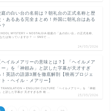
校庭の白い台の名前は？朝礼台の正式名称と歴
史・あるある完全まとめ！外国に朝礼台はある
か？
CHOOL MYSTERY × NOSTALGIA 校庭の「あの白い台」の正式名称、
なたは知っていますか？ ― SNSで …
24/03/2026
【ヘイルメアリーの意味とは？】「ヘイルメア
リー」を「神頼み」と訳した字幕が天才すぎ
る！英語の語源3層を徹底解剖【映画プロジェ
クト・ヘイル・メアリー】
TRANSLATION × ENGLISH CULTURE 「ヘイルメアリー」を 「神頼
」と訳した字幕が 天才すぎる件 映 …
23/03/2026
...
5
6
7
8
9
28