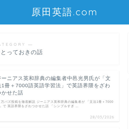
原田英語.com
ATEGORY ―
語とっておきの話
ジーニアス英和辞典の編集者中邑光男氏が「文
法1冊＋7000語英語学習法」で英語界隈をざわ
つかせた話
万バズ投稿を徹底解説 ジーニアス英和辞典の編集者が 「文法1冊＋7000
」で 英語界隈をざわつかせた話 「シンプルすぎ …
28/03/2026