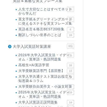
英語＆素敵な英文フレーズ集
人生で大切なことはすべてネット
23
から学んだ
英文手紙＆グリーティングカード
19
に使えるステキな英文フレーズ集
英語名言＆格言BEST20特集
6
翻訳しづらい世界のことば
18
大学入試英語対策講座
661
2026年大学入試英文法・イディ
11
オム・英単語・熟語問題集
高校生×AI英語学習
16
大学受験英語専門【原田塾】
13
大学入学共通テスト英語お役立ち
45
知恵袋＆コラム
大学受験自由英作文・小論文対策
8
2025年大学入試英文法・イディ
18
オム・英単語・熟語問題集
大学入試英語正誤問題集
14