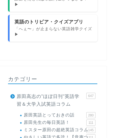
▶
英語のトリビア・クイズアプリ
「へぇ〜」が止まらない英語雑学クイズ
▶
カテゴリー
原田高志の"ほぼ日刊"英語学
647
習＆大学入試英語コラム
原田英語とっておきの話
280
原田先生の毎日英語！
111
ミスター原田の超絶英語コラム
145
やさしい英語で多読！【音声つ
111