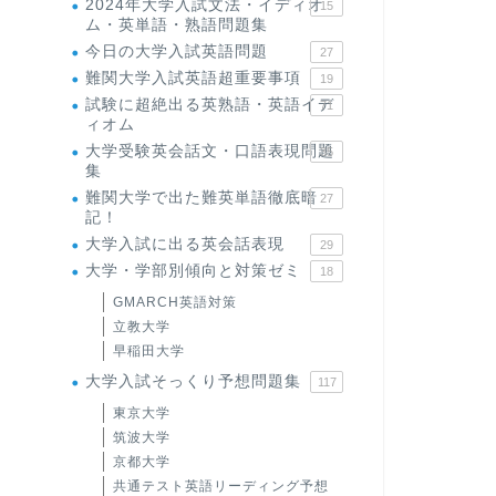
2024年大学入試文法・イディオ
15
ム・英単語・熟語問題集
今日の大学入試英語問題
27
難関大学入試英語超重要事項
19
試験に超絶出る英熟語・英語イデ
71
ィオム
大学受験英会話文・口語表現問題
35
集
難関大学で出た難英単語徹底暗
27
記！
大学入試に出る英会話表現
29
大学・学部別傾向と対策ゼミ
18
GMARCH英語対策
立教大学
早稲田大学
大学入試そっくり予想問題集
117
東京大学
筑波大学
京都大学
共通テスト英語リーディング予想