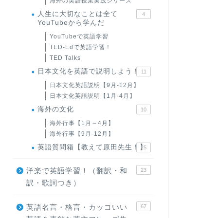
海外の英語授業実践シリーズ
人生に大切なことは全て
4
YouTubeから学んだ
YouTubeで英語学習
TED-Edで英語学習！
TED Talks
日本文化を英語で説明しよう！
11
日本文化英語説明【9月-12月】
日本文化英語説明【1月-4月】
海外の文化
10
海外行事【1月～4月】
海外行事【9月-12月】
英語質問箱【教えて原田先生！】
25
洋楽で英語学習！（翻訳・和
23
訳・歌詞つき）
英語名言・格言・カッコいい
67