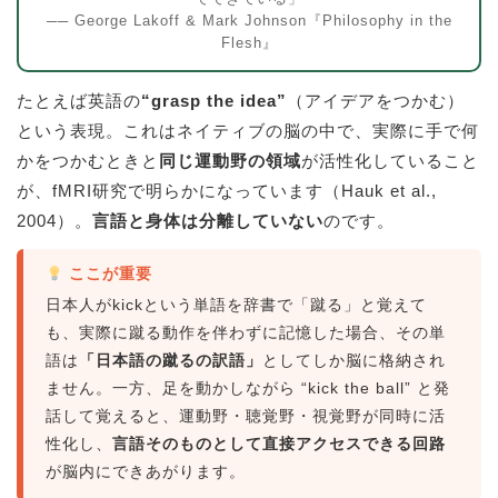
── George Lakoff & Mark Johnson『Philosophy in the
Flesh』
たとえば英語の
“grasp the idea”
（アイデアをつかむ）
という表現。これはネイティブの脳の中で、実際に手で何
かをつかむときと
同じ運動野の領域
が活性化していること
が、fMRI研究で明らかになっています（Hauk et al.,
2004）。
言語と身体は分離していない
のです。
ここが重要
日本人がkickという単語を辞書で「蹴る」と覚えて
も、実際に蹴る動作を伴わずに記憶した場合、その単
語は
「日本語の蹴るの訳語」
としてしか脳に格納され
ません。一方、足を動かしながら “kick the ball” と発
話して覚えると、運動野・聴覚野・視覚野が同時に活
性化し、
言語そのものとして直接アクセスできる回路
が脳内にできあがります。