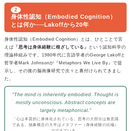
2
身体性認知（Embodied Cognition）
とは何か──Lakoffから20年
身体性認知（Embodied Cognition）とは、ひとことで言
えば
「思考は身体経験に根ざしている」
という認知科学の
理論枠組みです。1980年代に言語学者のGeorge Lakoffと
哲学者Mark Johnsonが『Metaphors We Live By』で提
示し、その後の脳画像研究で次々と裏付けられてきまし
た。
“The mind is inherently embodied. Thought is
mostly unconscious. Abstract concepts are
largely metaphorical.”
「心は本質的に身体化されている。思考の大部分は無意識
である。抽象概念の大半はメタファー（身体経験の比喩）
でできている」