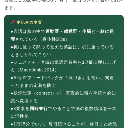
ます。
本記事の本質
●言語は脳の中で
運動野・感覚野・小脳と一緒に処
理
されている（身体性認知）
●机に座って黙って覚えた英語は、机に座っている
ときしか出てこない
●ジェスチャー音読は単語定着率を
1.7倍
に押し上げ
る（Macedonia 2014）
●AI音声フィードバックが「気づき」を補い、間違
ったままの定着を防ぐ
●状況設定（context）が、宣言的知識を手続き的知
識へ変換する
●3要素を
同時並行
でやることで脳の複数領域を一気
に活性化
●1日15分でいい。毎日続けることが、休日まとめ勉