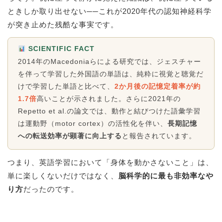
ときしか取り出せない──これが2020年代の認知神経科学
が突き止めた残酷な事実です。
SCIENTIFIC FACT
2014年のMacedoniaらによる研究では、ジェスチャー
を伴って学習した外国語の単語は、純粋に視覚と聴覚だ
けで学習した単語と比べて、
2か月後の記憶定着率が約
1.7倍
高いことが示されました。さらに2021年の
Repetto et al.の論文では、動作と結びつけた語彙学習
は運動野（motor cortex）の活性化を伴い、
長期記憶
への転送効率が顕著に向上する
と報告されています。
つまり、英語学習において「身体を動かさないこと」は、
単に楽しくないだけではなく、
脳科学的に最も非効率なや
り方
だったのです。