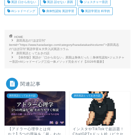
英語 口から出ない
英語 話せない 原因
ジェスチャー音読
AIシャドーイング
身体性認知 英語学習
英語学習法 科学的
HOME
原田高志の"ほぼ日刊"
itemid="https://www.haradaeigo.com/category/haradatakashicolumn/">原田高志
の"ほぼ日刊"英語学習＆大学入試英語コラム
原田英語とっておきの話
【保存版】英語が「口から出ない」原因は身体だった｜身体性認知×ジェスチャ
ー音読×AIシャドーイング三位一体メソッド完全ガイド【2026年最新】
関連記事
原田英語とっておきの話
原田英語とっておきの話
【アドラー心理学とは何
インスタやTikTokで超話題！
か？】5つの理論を「超」わか
ChatGPT×ドット絵（ピクセ