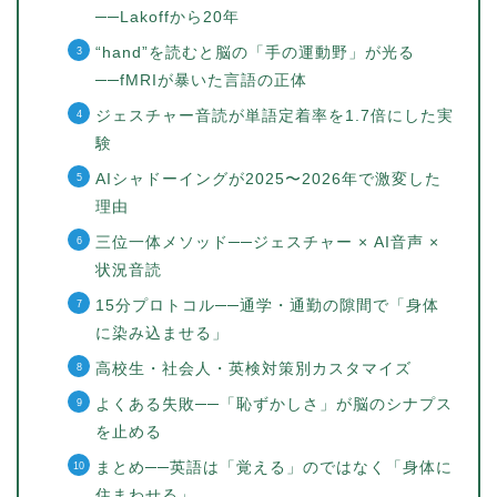
──Lakoffから20年
“hand”を読むと脳の「手の運動野」が光る
──fMRIが暴いた言語の正体
ジェスチャー音読が単語定着率を1.7倍にした実
験
AIシャドーイングが2025〜2026年で激変した
理由
三位一体メソッド──ジェスチャー × AI音声 ×
状況音読
15分プロトコル──通学・通勤の隙間で「身体
に染み込ませる」
高校生・社会人・英検対策別カスタマイズ
よくある失敗──「恥ずかしさ」が脳のシナプス
を止める
まとめ──英語は「覚える」のではなく「身体に
住まわせる」