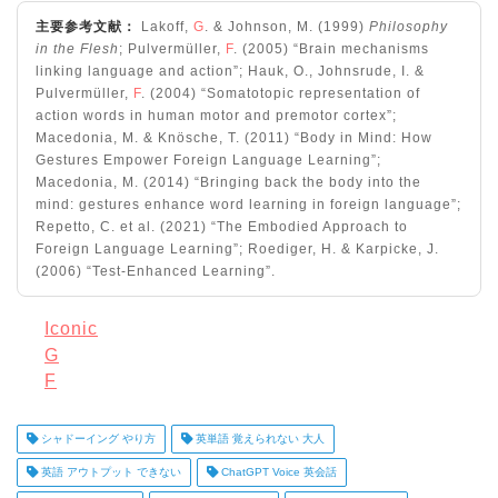
主要参考文献：
Lakoff,
G
. & Johnson, M. (1999)
Philosophy
in the Flesh
; Pulvermüller,
F
. (2005) “Brain mechanisms
linking language and action”; Hauk, O., Johnsrude, I. &
Pulvermüller,
F
. (2004) “Somatotopic representation of
action words in human motor and premotor cortex”;
Macedonia, M. & Knösche, T. (2011) “Body in Mind: How
Gestures Empower Foreign Language Learning”;
Macedonia, M. (2014) “Bringing back the body into the
mind: gestures enhance word learning in foreign language”;
Repetto, C. et al. (2021) “The Embodied Approach to
Foreign Language Learning”; Roediger, H. & Karpicke, J.
(2006) “Test-Enhanced Learning”.
Iconic
G
F
シャドーイング やり方
英単語 覚えられない 大人
英語 アウトプット できない
ChatGPT Voice 英会話