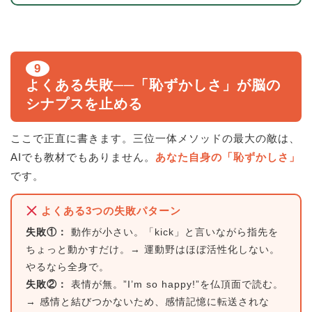
9
よくある失敗──「恥ずかしさ」が脳の
シナプスを止める
ここで正直に書きます。三位一体メソッドの最大の敵は、
AIでも教材でもありません。
あなた自身の「恥ずかしさ」
です。
よくある3つの失敗パターン
失敗①：
動作が小さい。「kick」と言いながら指先を
ちょっと動かすだけ。→ 運動野はほぼ活性化しない。
やるなら全身で。
失敗②：
表情が無。”I’m so happy!”を仏頂面で読む。
→ 感情と結びつかないため、感情記憶に転送されな