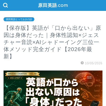
原田英語.com
原田英語とっておきの話
【保存版】英語が「口から出ない」原
因は身体だった｜身体性認知×ジェス
チャー音読×AIシャドーイング三位一
体メソッド完全ガイド【2026年最
新】
10/05/2026