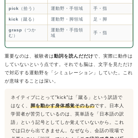
pick
（拾う）
運動野・手領域
手・指
kick
（蹴る）
運動野・脚領域
足・脚
grasp
（つか
運動野・手指領
手・指
む）
域
重要なのは、被験者は
動詞を読んだだけ
で、実際に動作は
していないという点です。それでも脳は、文字を見ただけ
で対応する運動野を「シミュレーション」していた。これ
が意味することは深い。
ネイティブにとって”kick”は「蹴る」という訳語で
はなく、
脚を動かす身体感覚そのもの
です。日本人
学習者が苦労しているのは、英単語を「日本語の訳
語」という記号としてしか覚えていないから。これ
では口から出てきません。なぜなら、会話の現場で