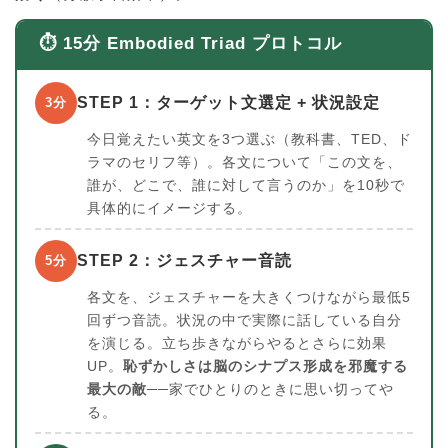
⏱ 15分 Embodied Triad プロトコル
STEP 1：ターゲット文選定 + 状況設定
3分
今日覚えたい英文を3つ選ぶ（教科書、TED、ド
ラマのセリフ等）。各文について「この文を、
誰が、どこで、誰に対して言うのか」を10秒で
具体的にイメージする。
STEP 2：ジェスチャー音読
5分
各文を、ジェスチャーを大きくつけながら最低5
回ずつ音読。状況の中で実際に話している自分
を演じる。立ち歩きながらやるとさらに効果
UP。
恥ずかしさは脳のシナプス形成を邪魔する
最大の敵
──家でひとりのときに思い切ってや
る。