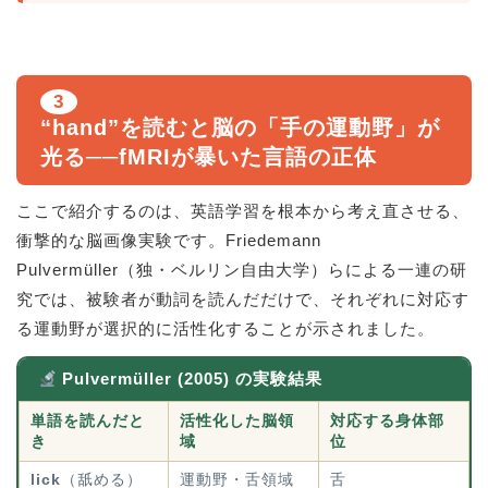
3
“hand”を読むと脳の「手の運動野」が
光る──fMRIが暴いた言語の正体
ここで紹介するのは、英語学習を根本から考え直させる、
衝撃的な脳画像実験です。Friedemann
Pulvermüller（独・ベルリン自由大学）らによる一連の研
究では、被験者が動詞を読んだだけで、それぞれに対応す
る運動野が選択的に活性化することが示されました。
Pulvermüller (2005) の実験結果
単語を読んだと
活性化した脳領
対応する身体部
き
域
位
lick
（舐める）
運動野・舌領域
舌