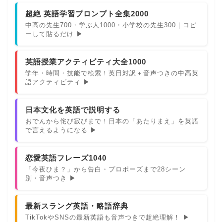
超絶 英語学習プロンプト全集2000
中高の先生700・学ぶ人1000・小学校の先生300｜コピ
ーして貼るだけ ▶
英語授業アクティビティ大全1000
学年・時間・技能で検索！英日対訳＋音声つきの中高英
語アクティビティ ▶
日本文化を英語で説明する
おでんから侘び寂びまで！日本の「あたりまえ」を英語
で言えるようになる ▶
恋愛英語フレーズ1040
「今夜ひま？」から告白・プロポーズまで28シーン
別・音声つき ▶
最新スラング英語・略語辞典
TikTokやSNSの最新英語も音声つきで超絶理解！ ▶