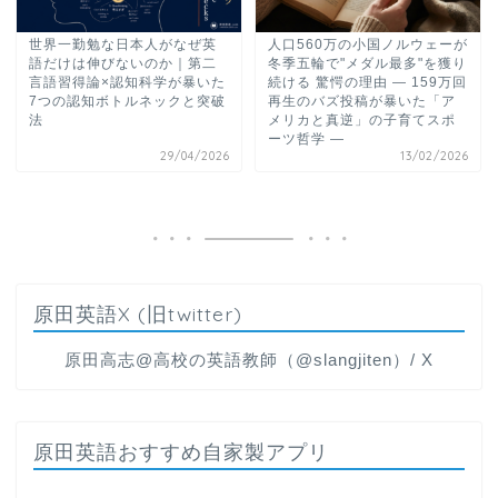
世界一勤勉な日本人がなぜ英
人口560万の小国ノルウェーが
語だけは伸びないのか｜第二
冬季五輪で"メダル最多"を獲り
言語習得論×認知科学が暴いた
続ける 驚愕の理由 ― 159万回
7つの認知ボトルネックと突破
再生のバズ投稿が暴いた「ア
法
メリカと真逆」の子育てスポ
ーツ哲学 ―
29/04/2026
13/02/2026
原田英語X (旧twitter)
原田高志@高校の英語教師（@slangjiten）/ X
原田英語おすすめ自家製アプリ