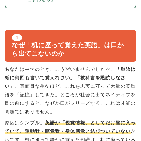
1
なぜ「机に座って覚えた英語」は口か
ら出てこないのか
あなたは中学のとき、こう習いませんでしたか。
「単語は
紙に何回も書いて覚えなさい」「教科書を黙読しなさ
い」
。真面目な生徒ほど、これを忠実に守って大量の英単
語を「記憶」してきた。ところが社会に出てネイティブを
目の前にすると、なぜか口がフリーズする。これは才能の
問題ではありません。
原因はシンプル。
英語が「視覚情報」としてだけ脳に入っ
ていて、運動野・聴覚野・身体感覚と結びついていない
か
らです。机に座って静かに覚えた知識は、机に座っている