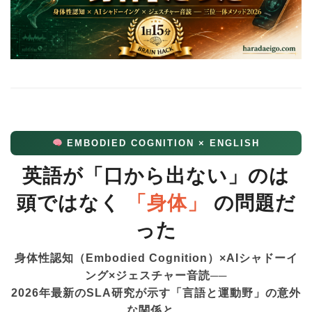
EMBODIED COGNITION × ENGLISH
英語が「口から出ない」のは
頭ではなく
「身体」
の問題だ
った
身体性認知（Embodied Cognition）×AIシャドーイ
ング×ジェスチャー音読──
2026年最新のSLA研究が示す「言語と運動野」の意外
な関係と、