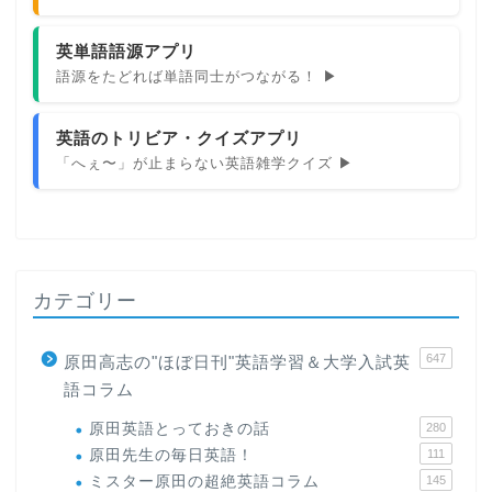
英単語語源アプリ
語源をたどれば単語同士がつながる！ ▶
英語のトリビア・クイズアプリ
「へぇ〜」が止まらない英語雑学クイズ ▶
ホーム
カテゴリー
原田高志の”ほぼ日刊”英語
647
原田高志の"ほぼ日刊"英語学習＆大学入試英
学習＆大学入試英語コラム
語コラム
原田英語とっておきの話
280
“シン”・英会話スピード表
原田先生の毎日英語！
111
現
ミスター原田の超絶英語コラム
145