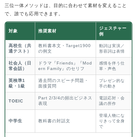
三位一体メソッドは、目的に合わせて素材を変えること
で、誰でも応用できます。
ジェスチャー
対象
推奨素材
例
高校生（共
教科書本文・Target1900
動詞は実演／
通テスト）
の例文
形容詞は表情
社会人（日
ドラマ『Friends』『Mod
感情を伴う仕
常会話）
ern Family』のセリフ
草・声色
英検準1
過去問のスピーチ問題・
プレゼン的な
級・1級
面接質問
手の動き
Part 2/3/4の頻出ビジネス
電話応対・会
TOEIC
表現
議の所作
登場人物にな
中学生
教科書の対話文
りきって全身
で