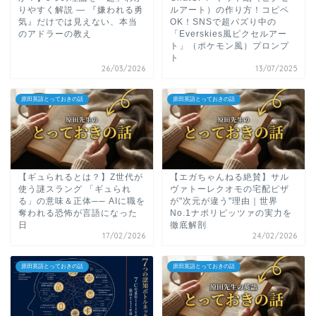
りやすく解説 ― 『嫌われる勇
ルアート）の作り方！コピペ
気』だけでは見えない、本当
OK！SNSで超バズり中の
のアドラーの教え
「Everskies風ピクセルアー
ト」（ポケモン風）プロンプ
ト
26/03/2026
13/07/2025
原田英語とっておきの話
原田英語とっておきの話
【ギュられるとは？】Z世代が
【エガちゃんねる絶賛】サル
使う謎スラング 「ギュられ
ヴァトーレクオモの宅配ピザ
る」の意味＆正体── AIに職を
が"次元が違う"理由｜世界
奪われる恐怖が言語になった
No.1ナポリピッツァの実力を
日
徹底解剖
17/02/2026
24/02/2026
原田英語とっておきの話
原田英語とっておきの話