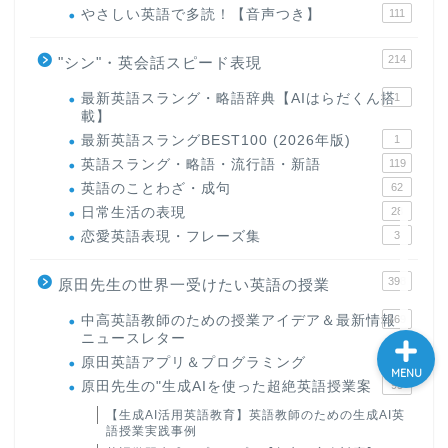
やさしい英語で多読！【音声つき】
111
大学入試英語対策講座
214
"シン"・英会話スピード表現
英語名言・格言・カッコい
最新英語スラング・略語辞典【AIはらだくん搭
1
い英語＆素敵な英文フレー
載】
ズ集
最新英語スラングBEST100 (2026年版)
1
英語スラング・略語・流行語・新語
119
過去記事
英語のことわざ・成句
62
日常生活の表現
28
恋愛英語表現・フレーズ集
3
CONTACT
398
原田先生の世界一受けたい英語の授業
中高英語教師のための授業アイデア＆最新情報
169
ニュースレター
原田英語アプリ＆プログラミング
31
MENU
原田先生の"生成AIを使った超絶英語授業案
95
【生成AI活用英語教育】英語教師のための生成AI英
語授業実践事例