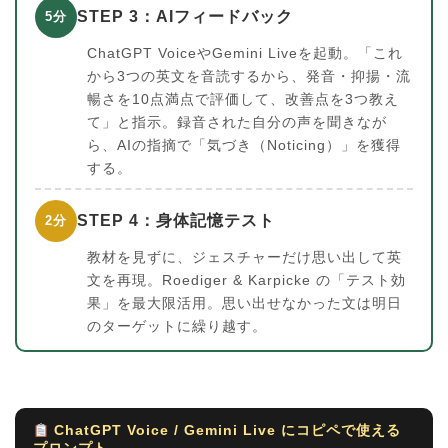
STEP 3：AIフィードバック
5分
ChatGPT VoiceやGemini Liveを起動。「これ
から3つの英文を音読するから、発音・抑揚・流
暢さを10点満点で評価して、改善点を3つ教え
て」と指示。録音された自分の声を聞きなが
ら、AIの指摘で「気づき（Noticing）」を獲得
する。
STEP 4：身体記憶テスト
2分
教材を見ずに、ジェスチャーだけ思い出して英
文を再現。Roediger & Karpicke の「テスト効
果」を最大限活用。思い出せなかった文は明日
のターゲットに繰り越す。
ChatGPT Voice / Gemini Live にコピペで使える