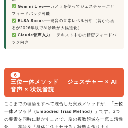
Gemini Live
──カメラを使ってジェスチャーごと
フィードバック可能
ELSA Speak
──発音の音素レベル分析（昔からあ
るが2026年版でAI診断が大幅進化）
Claude音声入力
──テキスト中心の精密フィードバ
ック向き
6
三位一体メソッド──ジェスチャー × AI
音声 × 状況音読
ここまでの理論をすべて統合した実践メソッドが、
「三位
一体メソッド（Embodied Triad Method）」
です。3つ
の要素を同時に動かすことで、脳の複数領域を一気に活性
化し、英語を「身体に住まわせる」状態を作ります。