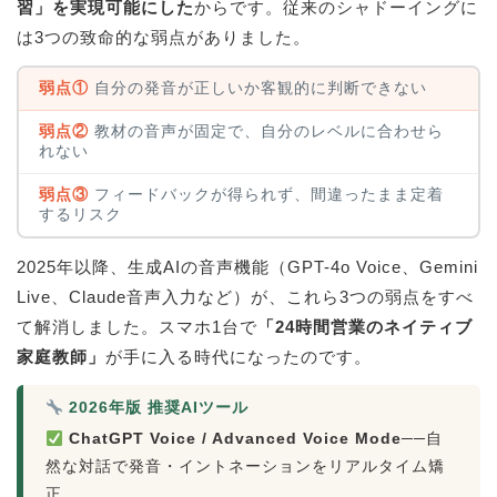
習」を実現可能にした
からです。従来のシャドーイングに
は3つの致命的な弱点がありました。
弱点①
自分の発音が正しいか客観的に判断できない
弱点②
教材の音声が固定で、自分のレベルに合わせら
れない
弱点③
フィードバックが得られず、間違ったまま定着
するリスク
2025年以降、生成AIの音声機能（GPT-4o Voice、Gemini
Live、Claude音声入力など）が、これら3つの弱点をすべ
て解消しました。スマホ1台で
「24時間営業のネイティブ
家庭教師」
が手に入る時代になったのです。
2026年版 推奨AIツール
ChatGPT Voice / Advanced Voice Mode
──自
然な対話で発音・イントネーションをリアルタイム矯
正