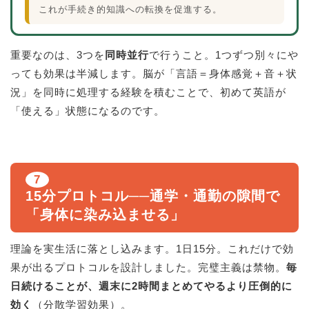
これが手続き的知識への転換を促進する。
重要なのは、3つを
同時並行
で行うこと。1つずつ別々にや
っても効果は半減します。脳が「言語＝身体感覚＋音＋状
況」を同時に処理する経験を積むことで、初めて英語が
「使える」状態になるのです。
7
15分プロトコル──通学・通勤の隙間で
「身体に染み込ませる」
理論を実生活に落とし込みます。1日15分。これだけで効
果が出るプロトコルを設計しました。完璧主義は禁物。
毎
日続けることが、週末に2時間まとめてやるより圧倒的に
効く
（分散学習効果）。