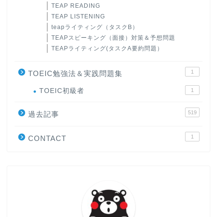
TEAP READING
TEAP LISTENING
teapライティング（タスクB）
TEAPスピーキング（面接）対策＆予想問題
TEAPライティング(タスクA要約問題）
1
TOEIC勉強法＆実践問題集
ホーム
TOEIC初級者
1
519
過去記事
原田高志の”ほぼ日刊”英語
学習＆大学入試英語コラム
1
CONTACT
“シン”・英会話スピード表
現
大学入試英語対策講座
英語名言・格言・カッコい