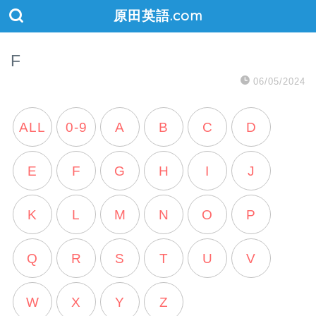
原田英語.com
F
06/05/2024
ALL
0-9
A
B
C
D
E
F
G
H
I
J
K
L
M
N
O
P
Q
R
S
T
U
V
W
X
Y
Z