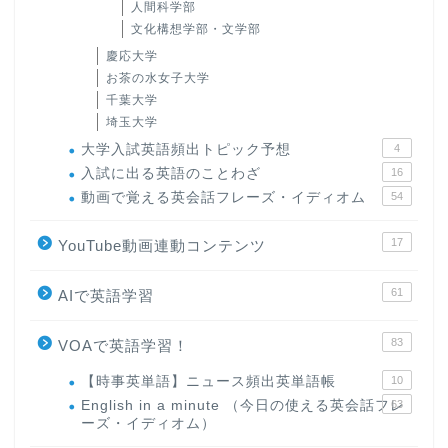
人間科学部
文化構想学部・文学部
慶応大学
お茶の水女子大学
千葉大学
埼玉大学
大学入試英語頻出トピック予想
4
入試に出る英語のことわざ
16
動画で覚える英会話フレーズ・イディオム
54
17
YouTube動画連動コンテンツ
61
AIで英語学習
83
VOAで英語学習！
【時事英単語】ニュース頻出英単語帳
10
English in a minute （今日の使える英会話フレ
63
ーズ・イディオム）