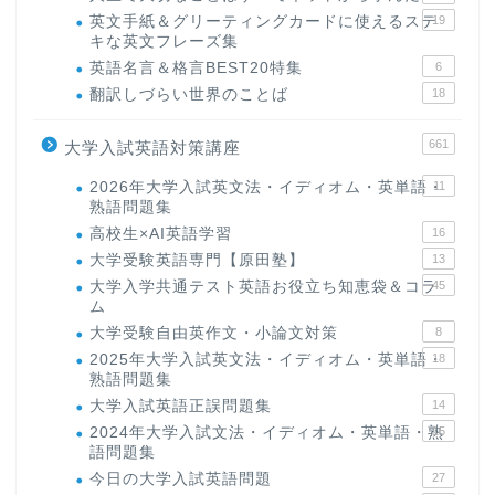
英文手紙＆グリーティングカードに使えるステ
19
キな英文フレーズ集
英語名言＆格言BEST20特集
6
翻訳しづらい世界のことば
18
661
大学入試英語対策講座
2026年大学入試英文法・イディオム・英単語・
11
熟語問題集
高校生×AI英語学習
16
大学受験英語専門【原田塾】
13
大学入学共通テスト英語お役立ち知恵袋＆コラ
45
ム
大学受験自由英作文・小論文対策
8
2025年大学入試英文法・イディオム・英単語・
18
熟語問題集
大学入試英語正誤問題集
14
2024年大学入試文法・イディオム・英単語・熟
15
語問題集
今日の大学入試英語問題
27