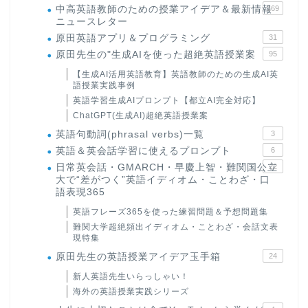
中高英語教師のための授業アイデア＆最新情報
169
ニュースレター
原田英語アプリ＆プログラミング
31
原田先生の"生成AIを使った超絶英語授業案
95
【生成AI活用英語教育】英語教師のための生成AI英
語授業実践事例
英語学習生成AIプロンプト【都立AI完全対応】
ChatGPT(生成AI)超絶英語授業案
英語句動詞(phrasal verbs)一覧
3
英語＆英会話学習に使えるプロンプト
6
日常英会話・GMARCH・早慶上智・難関国公立
22
大で“差がつく”英語イディオム・ことわざ・口
語表現365
英語フレーズ365を使った練習問題＆予想問題集
難関大学超絶頻出イディオム・ことわざ・会話文表
現特集
原田先生の英語授業アイデア玉手箱
24
新人英語先生いらっしゃい！
海外の英語授業実践シリーズ