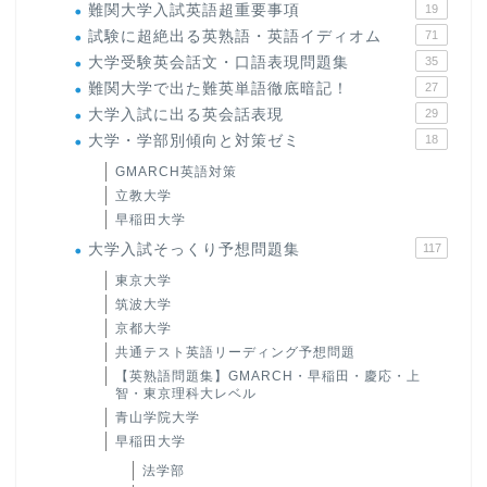
難関大学入試英語超重要事項
19
試験に超絶出る英熟語・英語イディオム
71
大学受験英会話文・口語表現問題集
35
難関大学で出た難英単語徹底暗記！
27
大学入試に出る英会話表現
29
大学・学部別傾向と対策ゼミ
18
GMARCH英語対策
立教大学
早稲田大学
大学入試そっくり予想問題集
117
東京大学
筑波大学
京都大学
共通テスト英語リーディング予想問題
【英熟語問題集】GMARCH・早稲田・慶応・上
智・東京理科大レベル
青山学院大学
早稲田大学
法学部