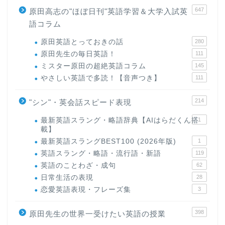
647
原田高志の"ほぼ日刊"英語学習＆大学入試英
語コラム
原田英語とっておきの話
280
原田先生の毎日英語！
111
ミスター原田の超絶英語コラム
145
やさしい英語で多読！【音声つき】
111
214
"シン"・英会話スピード表現
最新英語スラング・略語辞典【AIはらだくん搭
1
載】
最新英語スラングBEST100 (2026年版)
1
英語スラング・略語・流行語・新語
119
英語のことわざ・成句
62
日常生活の表現
28
恋愛英語表現・フレーズ集
3
398
原田先生の世界一受けたい英語の授業