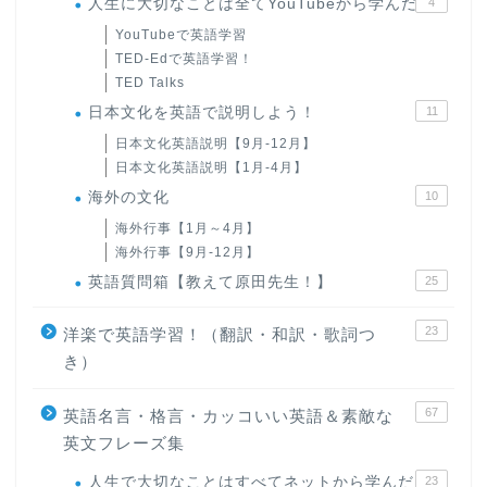
人生に大切なことは全てYouTubeから学んだ
4
YouTubeで英語学習
TED-Edで英語学習！
TED Talks
日本文化を英語で説明しよう！
11
日本文化英語説明【9月-12月】
日本文化英語説明【1月-4月】
海外の文化
10
海外行事【1月～4月】
海外行事【9月-12月】
英語質問箱【教えて原田先生！】
25
23
洋楽で英語学習！（翻訳・和訳・歌詞つ
き）
67
英語名言・格言・カッコいい英語＆素敵な
英文フレーズ集
人生で大切なことはすべてネットから学んだ
23