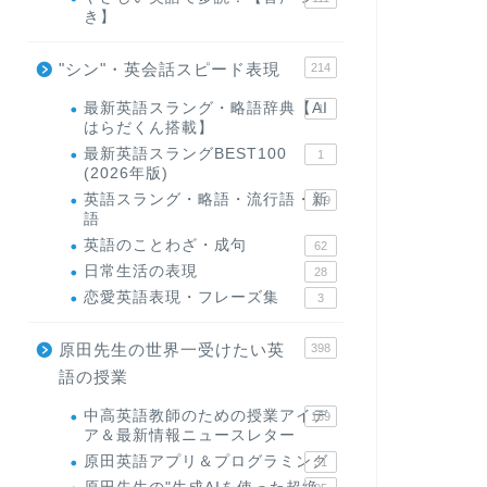
き】
"シン"・英会話スピード表現
214
最新英語スラング・略語辞典【AI
1
はらだくん搭載】
最新英語スラングBEST100
1
(2026年版)
英語スラング・略語・流行語・新
119
語
英語のことわざ・成句
62
日常生活の表現
28
恋愛英語表現・フレーズ集
3
原田先生の世界一受けたい英
398
語の授業
中高英語教師のための授業アイデ
169
ア＆最新情報ニュースレター
原田英語アプリ＆プログラミング
31