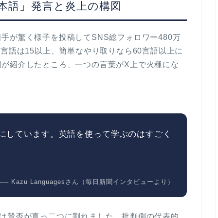
本語」発言と炎上の構図
手が驚く様子を投稿してSNS総フォロワー480万
操れる言語は15以上、簡単なやり取りなら60言語以上に
聞が紹介したところ、一つの言葉がX上で火種にな
にしています。英語を使って学ぶのはすごく
── Kazu Languagesさん（毎日新聞インタビューより）
では賛否が真っ二つに割れました。批判側の代表的