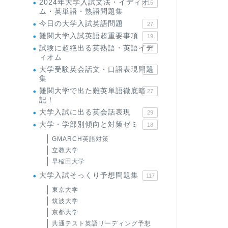
2024年大学入試文法・イディオ
15
ム・英単語・熟語問題集
今日の大学入試英語問題
27
難関大学入試英語超重要事項
19
試験に超絶出る英熟語・英語イデ
71
ィオム
大学受験英会話文・口語表現問題
35
集
難関大学で出た難英単語徹底暗
27
記！
大学入試に出る英会話表現
29
大学・学部別傾向と対策ゼミ
18
GMARCH英語対策
立教大学
早稲田大学
大学入試そっくり予想問題集
117
東京大学
筑波大学
京都大学
共通テスト英語リーディング予想