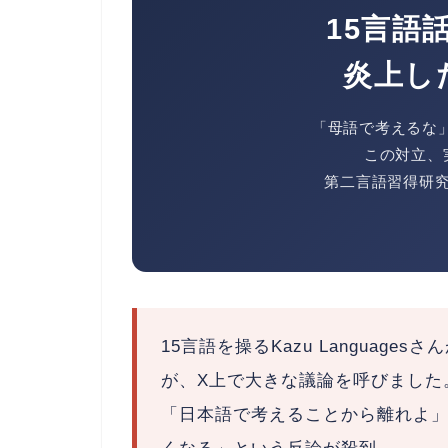
15言語
炎上し
「母語で考えるな」
この対立、
第二言語習得研
15言語を操るKazu Languag
が、X上で大きな議論を呼びました
「日本語で考えることから離れよ