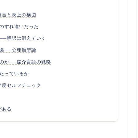
発言と炎上の構図
のすれ違いだった
──翻訳は消えていく
拠──心理類型論
のか──媒介言語の戦略
たっているか
存度セルフチェック
がある