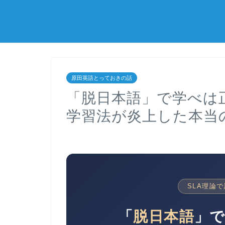
原田英語とっておきの話
「脱日本語」で学べは
学習法が炎上した本当
SLA理論
「
脱日本語
」