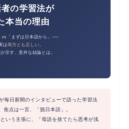
話者の学習法が
た本当の理由
vs「まずは日本語から」──
実は
両方とも正しい
。
究が示す、意外な結論とは。
esさんが毎日新聞のインタビューで語った学習法
。焦点は一言、
「脱日本語」
。
」という主張に、「母語を捨てたら思考が浅