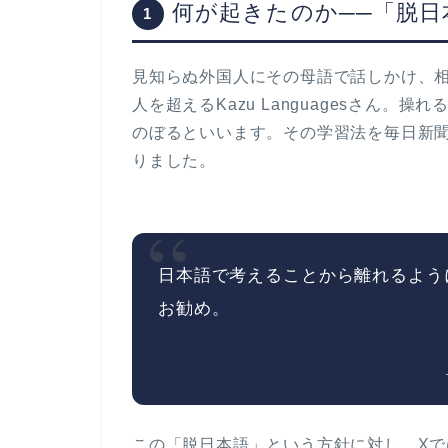
何が起きたのか──「脱日
1
見知らぬ外国人にその母語で話しかけ、相
人を超えるKazu Languagesさん。
のぼるといいます。その学習法を毎日新
りました。
“
日本語で考えることから離れるよう
お勧め。
この「脱日本語」という方針に対し、X