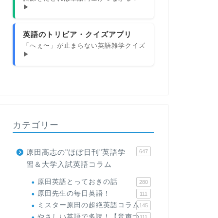
▶
英語のトリビア・クイズアプリ
「へぇ〜」が止まらない英語雑学クイズ
▶
カテゴリー
原田高志の"ほぼ日刊"英語学
647
習＆大学入試英語コラム
原田英語とっておきの話
280
原田先生の毎日英語！
111
ミスター原田の超絶英語コラム
145
やさしい英語で多読！【音声つ
111