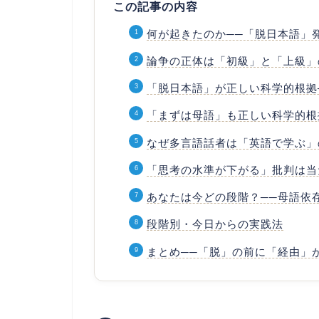
この記事の内容
何が起きたのか──「脱日本語」
論争の正体は「初級」と「上級」
「脱日本語」が正しい科学的根拠
「まずは母語」も正しい科学的根
なぜ多言語話者は「英語で学ぶ」
「思考の水準が下がる」批判は当
あなたは今どの段階？──母語依
段階別・今日からの実践法
まとめ──「脱」の前に「経由」