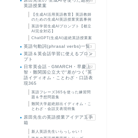
原田先生の"生成AIを使った超絶
95
英語授業案
【生成AI活用英語教育】英語教師
のための生成AI英語授業実践事例
英語学習生成AIプロンプト【都立
AI完全対応】
ChatGPT(生成AI)超絶英語授業案
英語句動詞(phrasal verbs)一覧
3
英語＆英会話学習に使えるプロン
6
プト
日常英会話・GMARCH・早慶上
22
智・難関国公立大で“差がつく”英
語イディオム・ことわざ・口語表
現365
英語フレーズ365を使った練習問
題＆予想問題集
難関大学超絶頻出イディオム・こ
とわざ・会話文表現特集
原田先生の英語授業アイデア玉手
24
箱
新人英語先生いらっしゃい！