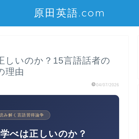
原田英語.com
正しいのか？15言語話者の
の理由
04/07/2026
で読み解く言語習得論争
で学べは正しいのか？