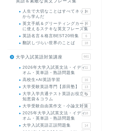
英語＆素敵な英文フレーズ集
人生で大切なことはすべてネット
23
から学んだ
英文手紙＆グリーティングカード
19
に使えるステキな英文フレーズ集
英語名言＆格言BEST20特集
6
翻訳しづらい世界のことば
18
大学入試英語対策講座
661
2026年大学入試英文法・イディ
11
オム・英単語・熟語問題集
高校生×AI英語学習
16
大学受験英語専門【原田塾】
13
大学入学共通テスト英語お役立ち
45
知恵袋＆コラム
大学受験自由英作文・小論文対策
8
2025年大学入試英文法・イディ
18
オム・英単語・熟語問題集
大学入試英語正誤問題集
14