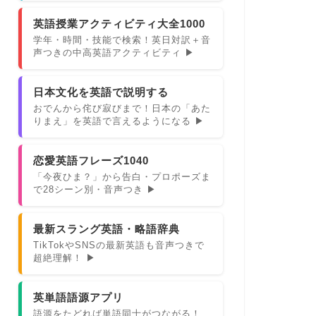
英語授業アクティビティ大全1000
学年・時間・技能で検索！英日対訳＋音
声つきの中高英語アクティビティ ▶
日本文化を英語で説明する
おでんから侘び寂びまで！日本の「あた
りまえ」を英語で言えるようになる ▶
恋愛英語フレーズ1040
「今夜ひま？」から告白・プロポーズま
で28シーン別・音声つき ▶
最新スラング英語・略語辞典
TikTokやSNSの最新英語も音声つきで
超絶理解！ ▶
英単語語源アプリ
語源をたどれば単語同士がつながる！