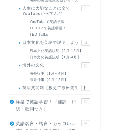
海外の英語授業実践シリーズ
人生に大切なことは全て
4
YouTubeから学んだ
YouTubeで英語学習
TED-Edで英語学習！
TED Talks
日本文化を英語で説明しよう！
11
日本文化英語説明【9月-12月】
日本文化英語説明【1月-4月】
海外の文化
10
海外行事【1月～4月】
海外行事【9月-12月】
英語質問箱【教えて原田先生！】
25
洋楽で英語学習！（翻訳・和
23
訳・歌詞つき）
英語名言・格言・カッコいい
67