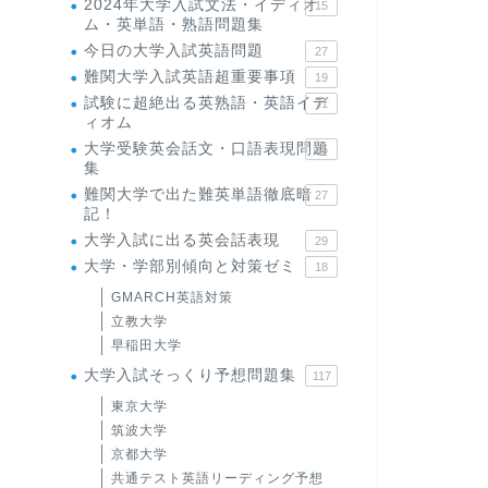
2024年大学入試文法・イディオ
15
ム・英単語・熟語問題集
今日の大学入試英語問題
27
難関大学入試英語超重要事項
19
試験に超絶出る英熟語・英語イデ
71
ィオム
大学受験英会話文・口語表現問題
35
集
難関大学で出た難英単語徹底暗
27
記！
大学入試に出る英会話表現
29
大学・学部別傾向と対策ゼミ
18
GMARCH英語対策
立教大学
早稲田大学
大学入試そっくり予想問題集
117
東京大学
筑波大学
京都大学
共通テスト英語リーディング予想