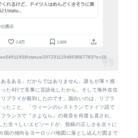
/Neo54911938/status/2072311294859067783?s=20
「あるある」だからではありません。誰もが薄々感
った4行で見事に言語化した
から。そして海外在住
うリプライが殺到したのです。面白いのは、リプラ
寄ったこと。「ウィーンのレストランでドイツ語で
「フランスで『さよなら』の発音を何度も直され、
した生々しいエピソードが、投稿の正しさを次々に
4カ国の傾向をヨーロッパ地図に落とし込んだ図まで