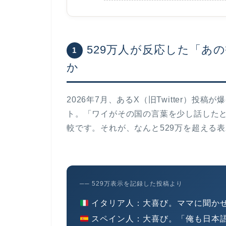
529万人が反応した「あ
1
か
2026年7月、あるX（旧Twitter）
ト。「ワイがその国の言葉を少し話した
較です。それが、なんと
529万を超える
── 529万表示を記録した投稿より
イタリア人
：大喜び。ママに聞か
スペイン人
：大喜び。「俺も日本