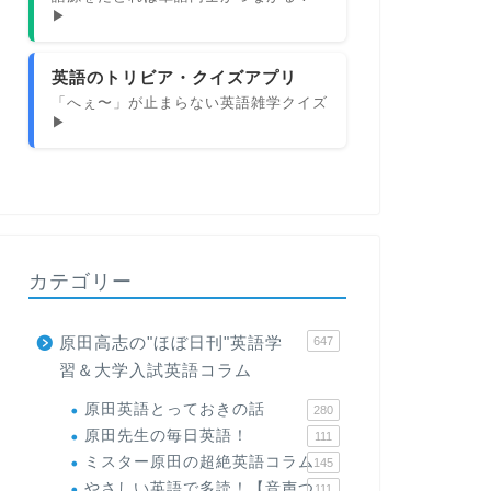
▶
英語のトリビア・クイズアプリ
「へぇ〜」が止まらない英語雑学クイズ
▶
カテゴリー
原田高志の"ほぼ日刊"英語学
647
習＆大学入試英語コラム
原田英語とっておきの話
280
原田先生の毎日英語！
111
ミスター原田の超絶英語コラム
145
やさしい英語で多読！【音声つ
111