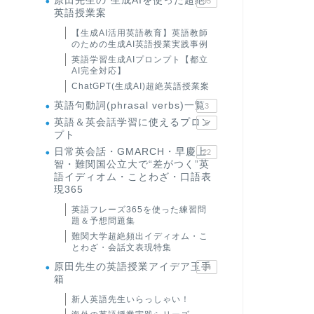
原田先生の"生成AIを使った超絶
95
英語授業案
【生成AI活用英語教育】英語教師
のための生成AI英語授業実践事例
英語学習生成AIプロンプト【都立
AI完全対応】
ChatGPT(生成AI)超絶英語授業案
英語句動詞(phrasal verbs)一覧
3
英語＆英会話学習に使えるプロン
6
プト
日常英会話・GMARCH・早慶上
22
智・難関国公立大で“差がつく”英
語イディオム・ことわざ・口語表
現365
英語フレーズ365を使った練習問
題＆予想問題集
難関大学超絶頻出イディオム・こ
とわざ・会話文表現特集
原田先生の英語授業アイデア玉手
24
箱
新人英語先生いらっしゃい！