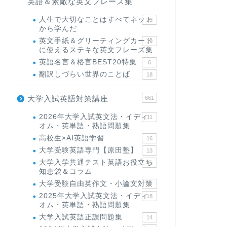
英語＆素敵な英文フレーズ集
人生で大切なことはすべてネット
23
から学んだ
英文手紙＆グリーティングカード
19
に使えるステキな英文フレーズ集
英語名言＆格言BEST20特集
6
翻訳しづらい世界のことば
18
大学入試英語対策講座
661
2026年大学入試英文法・イディ
11
オム・英単語・熟語問題集
高校生×AI英語学習
16
大学受験英語専門【原田塾】
13
大学入学共通テスト英語お役立ち
45
知恵袋＆コラム
大学受験自由英作文・小論文対策
8
2025年大学入試英文法・イディ
18
オム・英単語・熟語問題集
大学入試英語正誤問題集
14