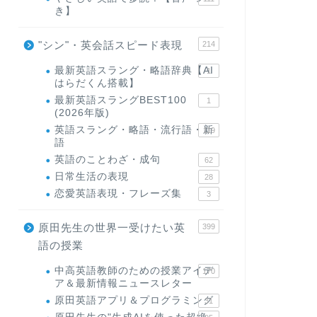
き】
"シン"・英会話スピード表現
214
最新英語スラング・略語辞典【AI
1
はらだくん搭載】
最新英語スラングBEST100
1
(2026年版)
英語スラング・略語・流行語・新
119
語
英語のことわざ・成句
62
日常生活の表現
28
恋愛英語表現・フレーズ集
3
原田先生の世界一受けたい英
399
語の授業
中高英語教師のための授業アイデ
170
ア＆最新情報ニュースレター
原田英語アプリ＆プログラミング
31