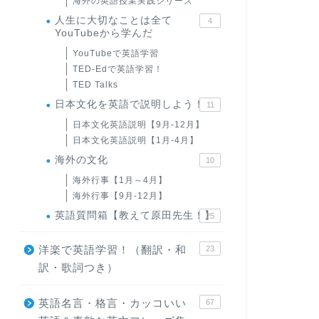
海外の英語授業実践シリーズ
人生に大切なことは全て
4
YouTubeから学んだ
YouTubeで英語学習
TED-Edで英語学習！
TED Talks
日本文化を英語で説明しよう！
11
日本文化英語説明【9月-12月】
日本文化英語説明【1月-4月】
海外の文化
10
海外行事【1月～4月】
海外行事【9月-12月】
英語質問箱【教えて原田先生！】
25
洋楽で英語学習！（翻訳・和
23
訳・歌詞つき）
英語名言・格言・カッコいい
67