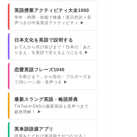
英語授業アクティビティ大全1000
学年・時間・技能で検索！英日対訳＋音
声つきの中高英語アクティビティ ▶
日本文化を英語で説明する
おでんから侘び寂びまで！日本の「あた
りまえ」を英語で言えるようになる ▶
恋愛英語フレーズ1040
「今夜ひま？」から告白・プロポーズま
で28シーン別・音声つき ▶
最新スラング英語・略語辞典
TikTokやSNSの最新英語も音声つきで
超絶理解！ ▶
英単語語源アプリ
語源をたどれば単語同士がつながる！