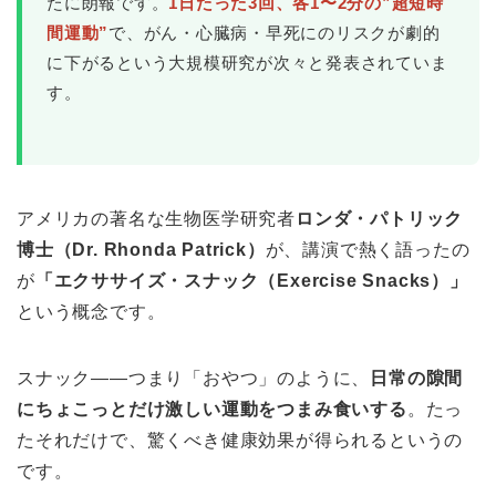
たに朗報です。
1日たった3回、各1〜2分の”超短時
間運動”
で、がん・心臓病・早死にのリスクが劇的
に下がるという大規模研究が次々と発表されていま
す。
アメリカの著名な生物医学研究者
ロンダ・パトリック
博士（Dr. Rhonda Patrick）
が、講演で熱く語ったの
が
「エクササイズ・スナック（Exercise Snacks）」
という概念です。
スナック――つまり「おやつ」のように、
日常の隙間
にちょこっとだけ激しい運動をつまみ食いする
。たっ
たそれだけで、驚くべき健康効果が得られるというの
です。