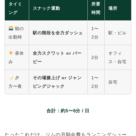
タイミ
所要
スナック運動
場所
ング
時間
朝の
1〜
駅の階段を全力ダッシュ
駅・ビル
出勤時
2分
昼休
全力スクワット or バー
オフィ
2分
み
ピー
ス・自宅
夕
その場膝上げ or ジャン
1〜
自宅
方〜夜
ピングジャック
2分
合計：約5〜6分 / 日
たったこれだけ。ジムの月額会費もランニングシュー