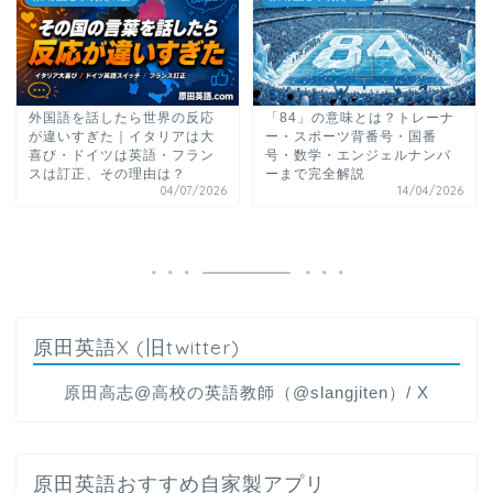
外国語を話したら世界の反応
「84」の意味とは？トレーナ
が違いすぎた｜イタリアは大
ー・スポーツ背番号・国番
喜び・ドイツは英語・フラン
号・数学・エンジェルナンバ
スは訂正、その理由は？
ーまで完全解説
04/07/2026
14/04/2026
原田英語X (旧twitter)
原田高志@高校の英語教師（@slangjiten）/ X
原田英語おすすめ自家製アプリ