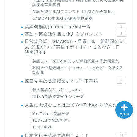
【生成AI活用英語教育】英語教師のための生成AI英
語授業実践事例
大学入試英語対策講座
英語学習生成AIプロンプト【都立AI完全対応】
ChatGPT(生成AI)超絶英語授業案
英語名言・格言・カッコい
英語句動詞(phrasal verbs)一覧
3
い英語＆素敵な英文フレー
英語＆英会話学習に使えるプロンプト
6
ズ集
日常英会話・GMARCH・早慶上智・難関国公立
22
大で“差がつく”英語イディオム・ことわざ・口
語表現365
過去記事
英語フレーズ365を使った練習問題＆予想問題集
難関大学超絶頻出イディオム・ことわざ・会話文表
CONTACT
現特集
原田先生の英語授業アイデア玉手箱
24
新人英語先生いらっしゃい！
海外の英語授業実践シリーズ
人生に大切なことは全てYouTubeから学んだ
4
YouTubeで英語学習
MENU
TED-Edで英語学習！
TED Talks
日本文化を英語で説明しよう！
11