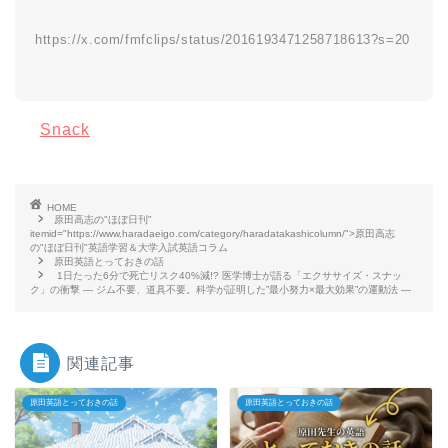
https://x.com/fmfclips/status/2016193471258718613?s=20
Snack
HOME
原田高志の"ほぼ日刊"
itemid="https://www.haradaeigo.com/category/haradatakashicolumn/">原田高志
の"ほぼ日刊"英語学習＆大学入試英語コラム
原田英語とっておきの話
1日たった6分で死亡リスク40%減!? 医学博士が語る「エクササイズ・スナッ
ク」の衝撃 ― ジム不要、道具不要。科学が証明した”最小努力×最大効果”の運動法 ―
関連記事
原田英語とっておきの話
原田英語とっておきの話