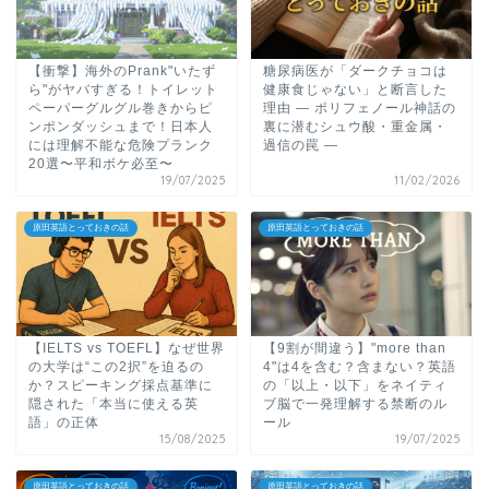
【衝撃】海外のPrank"いたず
糖尿病医が「ダークチョコは
ら"がヤバすぎる！トイレット
健康食じゃない」と断言した
ペーパーグルグル巻きからピ
理由 ― ポリフェノール神話の
ンポンダッシュまで！日本人
裏に潜むシュウ酸・重金属・
には理解不能な危険プランク
過信の罠 ―
20選〜平和ボケ必至〜
19/07/2025
11/02/2026
原田英語とっておきの話
原田英語とっておきの話
【IELTS vs TOEFL】なぜ世界
【9割が間違う】"more than
の大学は“この2択”を迫るの
4"は4を含む？含まない？英語
か？スピーキング採点基準に
の「以上・以下」をネイティ
隠された「本当に使える英
ブ脳で一発理解する禁断のル
語」の正体
ール
15/08/2025
19/07/2025
原田英語とっておきの話
原田英語とっておきの話