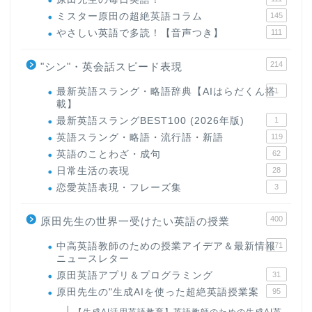
ミスター原田の超絶英語コラム
145
やさしい英語で多読！【音声つき】
111
214
"シン"・英会話スピード表現
最新英語スラング・略語辞典【AIはらだくん搭
1
載】
最新英語スラングBEST100 (2026年版)
1
英語スラング・略語・流行語・新語
119
英語のことわざ・成句
62
日常生活の表現
28
ホーム
恋愛英語表現・フレーズ集
3
400
原田先生の世界一受けたい英語の授業
原田高志の”ほぼ日刊”英語
学習＆大学入試英語コラム
中高英語教師のための授業アイデア＆最新情報
171
ニュースレター
原田英語アプリ＆プログラミング
31
“シン”・英会話スピード表
原田先生の"生成AIを使った超絶英語授業案
95
現