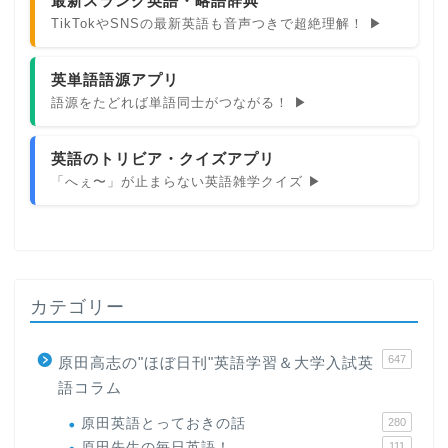
最新スラング英語・略語辞典
TikTokやSNSの最新英語も音声つきで超絶理解！ ▶
英単語語源アプリ
語源をたどれば単語同士がつながる！ ▶
英語のトリビア・クイズアプリ
「へぇ〜」が止まらない英語雑学クイズ ▶
カテゴリー
647
原田高志の"ほぼ日刊"英語学習＆大学入試英
語コラム
原田英語とっておきの話
280
原田先生の毎日英語！
111