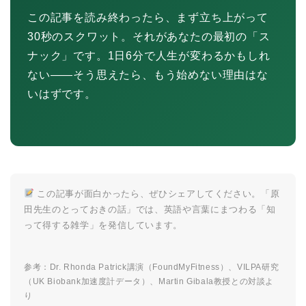
この記事を読み終わったら、まず立ち上がって
30秒のスクワット。それがあなたの最初の「ス
ナック」です。1日6分で人生が変わるかもしれ
ない――そう思えたら、もう始めない理由はな
いはずです。
この記事が面白かったら、ぜひシェアしてください。「原
田先生のとっておきの話」では、英語や言葉にまつわる「知
って得する雑学」を発信しています。
参考：Dr. Rhonda Patrick講演（FoundMyFitness）、VILPA研究
（UK Biobank加速度計データ）、Martin Gibala教授との対談よ
り