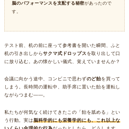
脳のパフォーマンスを支配する秘密
があったので
す。
テスト前、机の前に座って参考書を開いた瞬間、ふと
机の引き出しから
サクマ式ドロップス
を取り出して口
に放り込む。あの懐かしい儀式、覚えていませんか？
会議に向かう途中、コンビニで思わず
のど飴
を買って
しまう。長時間の運転中、助手席に置いた飴を運転し
ながらつまむ――。
私たちが何気なく続けてきたこの「飴を舐める」とい
う行動。実は
脳科学的にも栄養学的にも、これ以上な
いくらい合理的な行為
だったとしたら、どうします