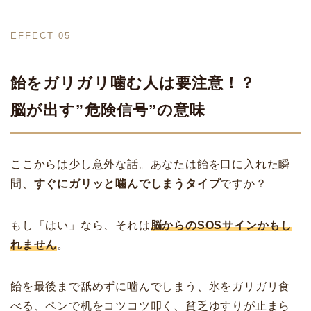
EFFECT 05
飴をガリガリ噛む人は要注意！？
脳が出す”危険信号”の意味
ここからは少し意外な話。あなたは飴を口に入れた瞬
間、
すぐにガリッと噛んでしまうタイプ
ですか？
もし「はい」なら、それは
脳からのSOSサインかもし
れません
。
飴を最後まで舐めずに噛んでしまう、氷をガリガリ食
べる、ペンで机をコツコツ叩く、貧乏ゆすりが止まら