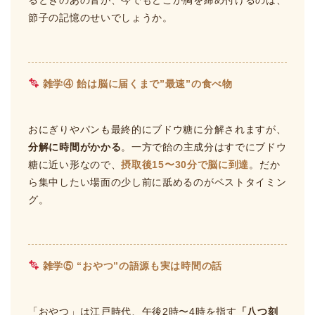
るときのあの音が、今でもどこか胸を締め付けるのは、
節子の記憶のせいでしょうか。
雑学④ 飴は脳に届くまで”最速”の食べ物
おにぎりやパンも最終的にブドウ糖に分解されますが、
分解に時間がかかる
。一方で飴の主成分はすでにブドウ
糖に近い形なので、
摂取後15〜30分で脳に到達
。だか
ら集中したい場面の少し前に舐めるのがベストタイミン
グ。
雑学⑤ “おやつ”の語源も実は時間の話
「おやつ」は江戸時代、午後2時〜4時を指す
「八つ刻