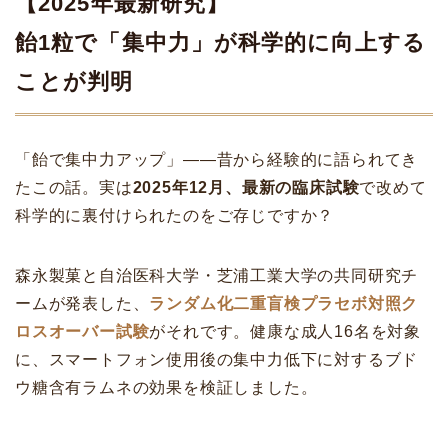
【2025年最新研究】
飴1粒で「集中力」が科学的に向上する
ことが判明
「飴で集中力アップ」――昔から経験的に語られてき
たこの話。実は
2025年12月、最新の臨床試験
で改めて
科学的に裏付けられたのをご存じですか？
森永製菓と自治医科大学・芝浦工業大学の共同研究チ
ームが発表した、
ランダム化二重盲検プラセボ対照ク
ロスオーバー試験
がそれです。健康な成人16名を対象
に、スマートフォン使用後の集中力低下に対するブド
ウ糖含有ラムネの効果を検証しました。