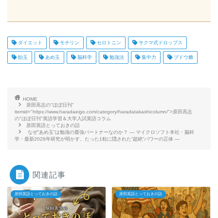
ダイエット
モチリン
セロトニン
サクマ式ドロップス
飴玉
あめ玉
脳科学
勉強法
集中力
ブドウ糖
HOME
原田高志の"ほぼ日刊"
itemid="https://www.haradaeigo.com/category/haradatakashicolumn/">原田高志
の"ほぼ日刊"英語学習＆大学入試英語コラム
原田英語とっておきの話
なぜ”あめ玉”は勉強の最強パートナーなのか？ ― マイクロソフト本社・脳科
学・最新2026年研究が明かす、たった1粒に隠された”超絶”パワーの正体 ―
関連記事
原田英語とっておきの話
原田英語とっておきの話