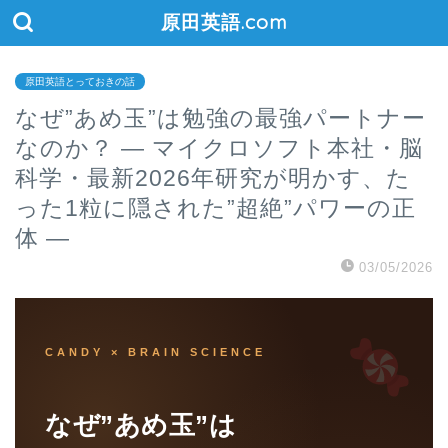
原田英語.com
原田英語とっておきの話
なぜ”あめ玉”は勉強の最強パートナー
なのか？ ― マイクロソフト本社・脳
科学・最新2026年研究が明かす、た
った1粒に隠された”超絶”パワーの正
体 ―
03/05/2026
CANDY × BRAIN SCIENCE
なぜ”あめ玉”は