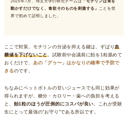
2025年7月、埼玉大学の研究チームは
「モチリンは胃を
動かすだけでなく、食欲そのものを刺激する」
ことを世
界で初めて証明しました。
ここで対策。モチリンの分泌を抑える鍵は、ずばり
血
糖値を下げないこと
。試験前や会議前に飴を1粒舐めて
おくだけで、
あの「グゥ〜」はかなりの確率で予防で
きる
のです。
ちなみにペットボトルの甘いジュースでも同じ効果が
得られますが、糖分・カロリー・歯への負担を考える
と、
飴1粒のほうが圧倒的にコスパが良い
。これが受験
生にとって最強の”お守り”である所以です。