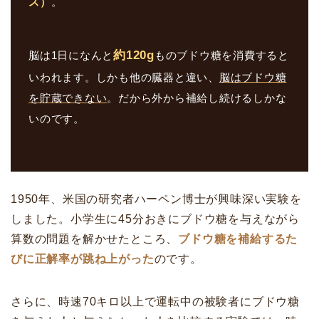
ス）
。
約120g
脳は1日になんと
ものブドウ糖を消費すると
いわれます。しかも他の臓器と違い、
脳はブドウ糖
を貯蔵できない
。だから外から補給し続けるしかな
いのです。
1950年、米国の研究者ハーペン博士が興味深い実験を
しました。小学生に45分おきにブドウ糖を与えながら
算数の問題を解かせたところ、
ブドウ糖を補給するた
びに正解率が跳ね上がった
のです。
さらに、時速70キロ以上で運転中の被験者にブドウ糖