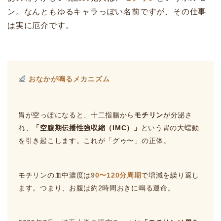
ン。なんともゆるキャラっぽい名前ですが、その仕事
は実に厄介です。
おなかが鳴るメカニズム
胃が空っぽになると、十二指腸から
モチリン
が分泌さ
れ、
「空腹期伝播性強収縮（IMC）」
という胃の大蠕動
を引き起こします。これが「グゥ〜」の正体。
モチリンの血中濃度は
90〜120分周期
で増減を繰り返し
ます。つまり、お腹は約2時間おきに鳴る運命。