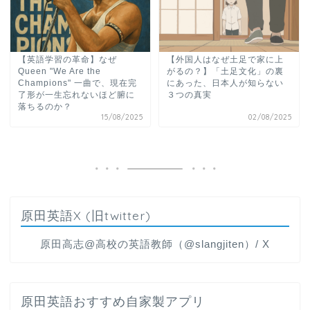
【英語学習の革命】なぜ
【外国人はなぜ土足で家に上
Queen "We Are the
がるの？】「土足文化」の裏
Champions" 一曲で、現在完
にあった、日本人が知らない
了形が一生忘れないほど腑に
３つの真実
落ちるのか？
15/08/2025
02/08/2025
ホーム
原田英語X (旧twitter)
原田高志の”ほぼ日刊”英語
学習＆大学入試英語コラム
原田高志@高校の英語教師（@slangjiten）/ X
“シン”・英会話スピード表
現
原田英語おすすめ自家製アプリ