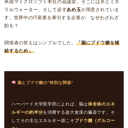
米国マイクロソフト本社の会議室。そこには氷とミネ
ラルウォーター、そして必ず
あめ玉
が用意されていま
す。世界中のIT産業を牽引する企業が、なぜわざわざ
飴を？
関係者の答えはシンプルでした。
「脳にブドウ糖を補
給するため」
。
脳とブドウ糖の”特別な関係”
ハーバード大学医学部によれば、脳は
体全体のエネ
ルギーの約半分
を消費する超大食漢の臓器です。そ
してその主なエネルギー源こそ
ブドウ糖（グルコー