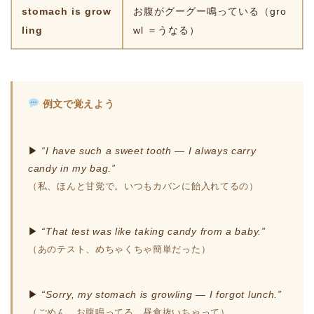
stomach is grow
お腹がグーグー鳴っている（gro
ling
wl ＝うなる）
例文で覚えよう
▶
“I have such a sweet tooth — I always carry
candy in my bag.”
（私、ほんと甘党で。いつもカバンに飴入れてるの）
▶
“That test was like taking candy from a baby.”
（あのテスト、めちゃくちゃ簡単だった）
▶
“Sorry, my stomach is growling — I forgot lunch.”
（ごめん、お腹鳴ってる…昼食抜いちゃって）