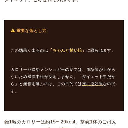
重要な落とし穴
この効果が出るのは
「ちゃんと甘い飴」
に限られます。
カロリーゼロやノンシュガーの飴では、血糖値が上がら
ないため満腹中枢が反応しません。「ダイエット中だか
ら」と無糖を選ぶのは、この目的では
逆に逆効果
なので
す。
飴1粒のカロリーは約15〜20kcal。茶碗1杯のごはん