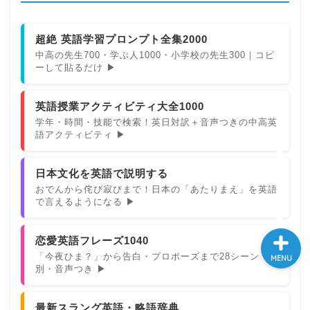
大学入試英語対策講座
超絶 英語学習プロンプト全集2000
中高の先生700・学ぶ人1000・小学校の先生300｜コピ
英語名言・格言・カッコい
ーして貼るだけ ▶
い英語＆素敵な英文フレー
ズ集
英語授業アクティビティ大全1000
学年・時間・技能で検索！英日対訳＋音声つきの中高英
過去記事
語アクティビティ ▶
CONTACT
日本文化を英語で説明する
おでんから侘び寂びまで！日本の「あたりまえ」を英語
で言えるようになる ▶
恋愛英語フレーズ1040
「今夜ひま？」から告白・プロポーズまで28シーン
MENU
別・音声つき ▶
最新スラング英語・略語辞典