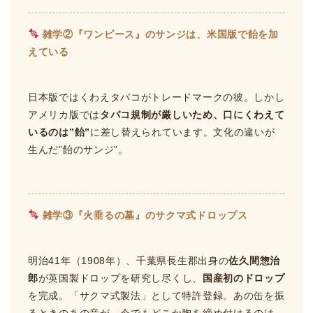
雑学②『ワンピース』のサンジは、米国版で飴を加
えている
日本版ではくわえタバコがトレードマークの彼。しかし
アメリカ版では
タバコ規制が厳しいため、口にくわえて
いるのは”飴”
に差し替えられています。文化の違いが
生んだ”飴のサンジ”。
雑学③『火垂るの墓』のサクマ式ドロップス
明治41年（1908年）、千葉県長生郡出身の
佐久間惣治
郎
が英国製ドロップを研究し尽くし、
国産初のドロップ
を完成。「サクマ式製法」として特許登録。あの缶を振