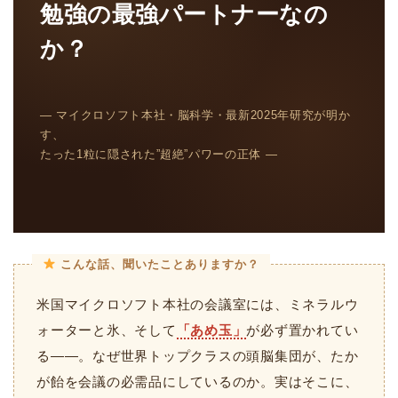
勉強の最強パートナーなの
か？
― マイクロソフト本社・脳科学・最新2025年研究が明か
す、
たった1粒に隠された”超絶”パワーの正体 ―
こんな話、聞いたことありますか？
米国マイクロソフト本社の会議室には、ミネラルウ
ォーターと氷、そして
「あめ玉」
が必ず置かれてい
る――。なぜ世界トップクラスの頭脳集団が、たか
が飴を会議の必需品にしているのか。実はそこに、