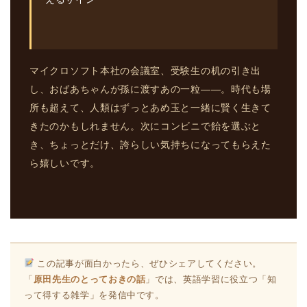
マイクロソフト本社の会議室、受験生の机の引き出
し、おばあちゃんが孫に渡すあの一粒――。時代も場
所も超えて、人類はずっとあめ玉と一緒に賢く生きて
きたのかもしれません。次にコンビニで飴を選ぶと
き、ちょっとだけ、誇らしい気持ちになってもらえた
ら嬉しいです。
この記事が面白かったら、ぜひシェアしてください。
「
原田先生のとっておきの話
」では、英語学習に役立つ「知
って得する雑学」を発信中です。