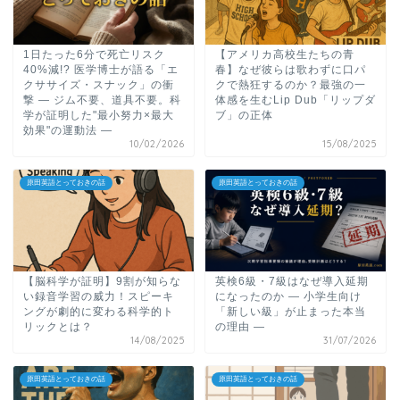
1日たった6分で死亡リスク
【アメリカ高校生たちの青
40%減!? 医学博士が語る「エ
春】なぜ彼らは歌わずに口パ
クササイズ・スナック」の衝
クで熱狂するのか？最強の一
撃 ― ジム不要、道具不要。科
体感を生むLip Dub「リップダ
学が証明した"最小努力×最大
ブ」の正体
効果"の運動法 ―
10/02/2026
15/08/2025
原田英語とっておきの話
原田英語とっておきの話
【脳科学が証明】9割が知らな
英検6級・7級はなぜ導入延期
い録音学習の威力！スピーキ
になったのか ― 小学生向け
ングが劇的に変わる科学的ト
「新しい級」が止まった本当
リックとは？
の理由 ―
14/08/2025
31/07/2026
原田英語とっておきの話
原田英語とっておきの話