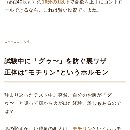
（約240kcal）の
10分の1以下
で食欲を上手にコントロ
ールできるなら、これは賢い投資ですよね。
EFFECT 04
試験中に「グゥ〜」を防ぐ裏ワザ
正体は”モチリン”というホルモン
静まり返ったテスト中。突然、自分のお腹が
「グ
ゥ〜」
と鳴って顔から火が出た経験、誰しもあるので
は？
あの恥ずかしい現象の犯人は、
モチリン
というホルモ