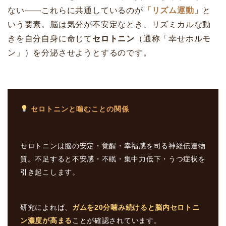
ない――これらに共通しているのが
「リズム運動」
と
いう要素。脳は気分が不安定なとき、リズミカルな動
きを自分自身に命じて
セロトニン
（通称「幸せホルモ
ン」）を分泌させようとするのです。
セロトニンと噛むことの関係
セロトニンは脳の安定・覚醒・幸福感を司る神経伝達物
質。不足すると不安感・不眠・集中力低下・うつ症状を
引き起こします。
研究によれば、
ガムを20分噛み続けると脳内セロトニ
ン濃度が高まる
ことが確認されています。