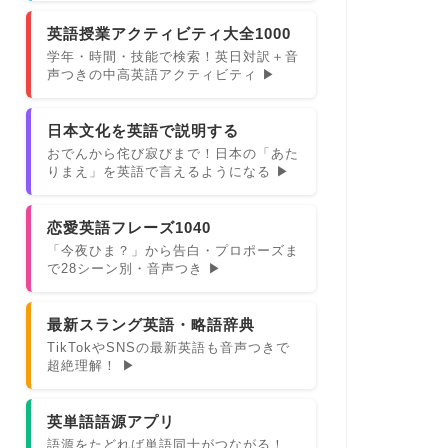
英語授業アクティビティ大全1000
学年・時間・技能で検索！英日対訳＋音
声つきの中高英語アクティビティ ▶
日本文化を英語で説明する
おでんから侘び寂びまで！日本の「あた
りまえ」を英語で言えるようになる ▶
恋愛英語フレーズ1040
「今夜ひま？」から告白・プロポーズま
で28シーン別・音声つき ▶
最新スラング英語・略語辞典
TikTokやSNSの最新英語も音声つきで
超絶理解！ ▶
英単語語源アプリ
語源をたどれば単語同士がつながる！