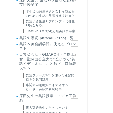
原田先生の"生成AIを使った超絶
95
英語授業案
【生成AI活用英語教育】英語教師
のための生成AI英語授業実践事例
英語学習生成AIプロンプト【都立
AI完全対応】
ChatGPT(生成AI)超絶英語授業案
英語句動詞(phrasal verbs)一覧
3
英語＆英会話学習に使えるプロン
6
プト
日常英会話・GMARCH・早慶上
22
智・難関国公立大で“差がつく”英
語イディオム・ことわざ・口語表
現365
英語フレーズ365を使った練習問
題＆予想問題集
難関大学超絶頻出イディオム・こ
とわざ・会話文表現特集
原田先生の英語授業アイデア玉手
24
箱
新人英語先生いらっしゃい！