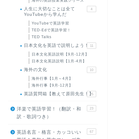
海外の英語授業実践シリーズ
人生に大切なことは全て
4
YouTubeから学んだ
YouTubeで英語学習
TED-Edで英語学習！
TED Talks
日本文化を英語で説明しよう！
11
日本文化英語説明【9月-12月】
日本文化英語説明【1月-4月】
海外の文化
10
海外行事【1月～4月】
海外行事【9月-12月】
英語質問箱【教えて原田先生！】
25
洋楽で英語学習！（翻訳・和
23
訳・歌詞つき）
英語名言・格言・カッコいい
67