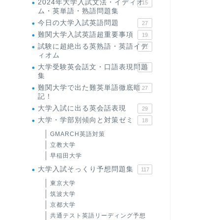
2024年大学入試文法・イディオ
15
ム・英単語・熟語問題集
今日の大学入試英語問題
27
難関大学入試英語超重要事項
19
試験に超絶出る英熟語・英語イデ
71
ィオム
大学受験英会話文・口語表現問題
35
集
難関大学で出た難英単語徹底暗
27
記！
大学入試に出る英会話表現
29
大学・学部別傾向と対策ゼミ
18
GMARCH英語対策
立教大学
早稲田大学
大学入試そっくり予想問題集
117
東京大学
筑波大学
京都大学
共通テスト英語リーディング予想