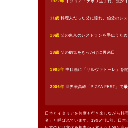
1972年
イタリア・ナポリ生まれ。父がイ
11歳
料理人だった父に憧れ、伯父のレス
16歳
父の東京のレストランを手伝うため
18歳
父の病気をきっかけに再来日
1995年
中目黒に「サルヴァトーレ」を
2006年
世界最高峰「PIZZA FEST」で
最
日本とイタリアを何度も行き来しながら料
者」と呼ばれています。1995年以前、日
日本のピザ文化を根本から変えた人物と言