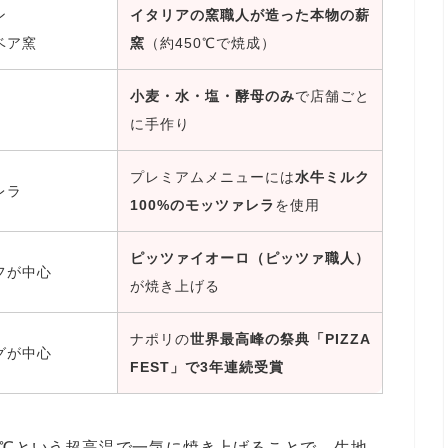
ン
イタリアの窯職人が造った本物の薪
ベア窯
窯
（約450℃で焼成）
小麦・水・塩・酵母のみ
で店舗ごと
に手作り
プレミアムメニューには
水牛ミルク
レラ
100%のモッツァレラ
を使用
ピッツァイオーロ（ピッツァ職人）
フが中心
が焼き上げる
ナポリの
世界最高峰の祭典「PIZZA
グが中心
FEST」で3年連続受賞
0℃という超高温で一気に焼き上げることで、生地