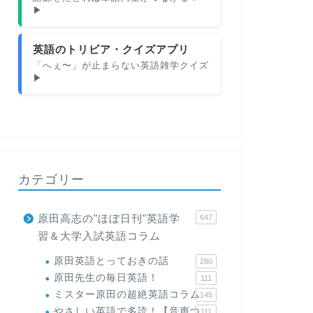
▶
英語のトリビア・クイズアプリ
「へぇ〜」が止まらない英語雑学クイズ
▶
カテゴリー
原田高志の"ほぼ日刊"英語学
647
習＆大学入試英語コラム
原田英語とっておきの話
280
原田先生の毎日英語！
111
ミスター原田の超絶英語コラム
145
やさしい英語で多読！【音声つ
111