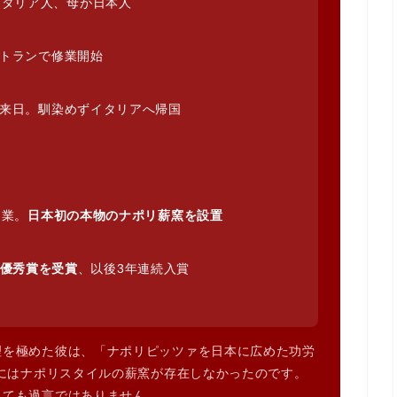
タリア人、母が日本人
トランで修業開始
来日。馴染めずイタリアへ帰国
開業。
日本初の本物のナポリ薪窯を設置
優秀賞を受賞
、以後3年連続入賞
理を極めた彼は、「ナポリピッツァを日本に広めた功労
本にはナポリスタイルの薪窯が存在しなかったのです。
っても過言ではありません。