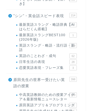
き】
"シン"・英会話スピード表現
214
最新英語スラング・略語辞典【AI
1
はらだくん搭載】
最新英語スラングBEST100
1
(2026年版)
英語スラング・略語・流行語・新
119
語
英語のことわざ・成句
62
日常生活の表現
28
恋愛英語表現・フレーズ集
3
原田先生の世界一受けたい英
398
語の授業
中高英語教師のための授業アイデ
169
ア＆最新情報ニュースレター
原田英語アプリ＆プログラミング
31