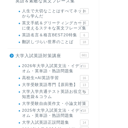
英語＆素敵な英文フレーズ集
人生で大切なことはすべてネット
23
から学んだ
英文手紙＆グリーティングカード
19
に使えるステキな英文フレーズ集
英語名言＆格言BEST20特集
6
翻訳しづらい世界のことば
18
大学入試英語対策講座
661
2026年大学入試英文法・イディ
11
オム・英単語・熟語問題集
高校生×AI英語学習
16
大学受験英語専門【原田塾】
13
大学入学共通テスト英語お役立ち
45
知恵袋＆コラム
大学受験自由英作文・小論文対策
8
2025年大学入試英文法・イディ
18
オム・英単語・熟語問題集
大学入試英語正誤問題集
14