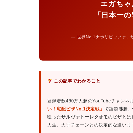
エガちゃ
「日本一の
― 世界No.1ナポリピッツァ
この記事でわかること
登録者数480万人超のYouTubeチャ
い！宅配ピザNo.1決定戦」
で話題沸騰。
唸った
サルヴァトーレクオモ
のピザとは
人生、大手チェーンとの決定的な違いま