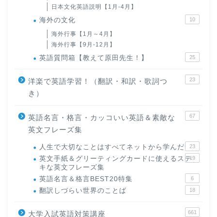
日本文化英語説明【1月-4月】
海外の文化
10
海外行事【1月～4月】
海外行事【9月-12月】
英語質問箱【教えて原田先生！】
25
23
洋楽で英語学習！（翻訳・和訳・歌詞つ
き）
67
英語名言・格言・カッコいい英語＆素敵な
英文フレーズ集
人生で大切なことはすべてネットから学んだ
23
英文手紙＆グリーティングカードに使えるステ
19
キな英文フレーズ集
英語名言＆格言BEST20特集
6
翻訳しづらい世界のことば
18
661
大学入試英語対策講座