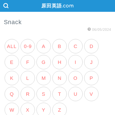
原田英語.com
Snack
06/05/2024
ALL
0-9
A
B
C
D
E
F
G
H
I
J
K
L
M
N
O
P
Q
R
S
T
U
V
W
X
Y
Z