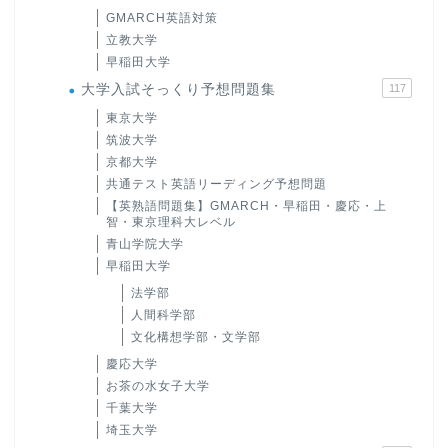
GMARCH英語対策
立教大学
早稲田大学
大学入試そっくり予想問題集
117
東京大学
筑波大学
京都大学
共通テスト英語リーディング予想問題
【英熟語問題集】GMARCH・早稲田・慶応・上
智・東京理科大レベル
青山学院大学
早稲田大学
法学部
人間科学部
文化構想学部・文学部
慶応大学
お茶の水女子大学
千葉大学
埼玉大学