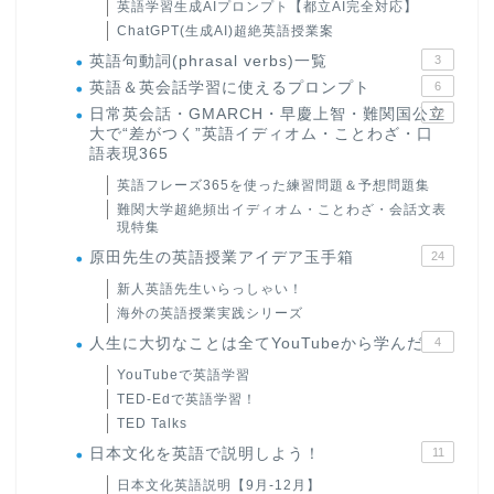
英語学習生成AIプロンプト【都立AI完全対応】
ChatGPT(生成AI)超絶英語授業案
英語句動詞(phrasal verbs)一覧
3
英語＆英会話学習に使えるプロンプト
6
日常英会話・GMARCH・早慶上智・難関国公立
22
大で“差がつく”英語イディオム・ことわざ・口
語表現365
英語フレーズ365を使った練習問題＆予想問題集
難関大学超絶頻出イディオム・ことわざ・会話文表
現特集
原田先生の英語授業アイデア玉手箱
24
新人英語先生いらっしゃい！
海外の英語授業実践シリーズ
人生に大切なことは全てYouTubeから学んだ
4
YouTubeで英語学習
TED-Edで英語学習！
TED Talks
日本文化を英語で説明しよう！
11
日本文化英語説明【9月-12月】