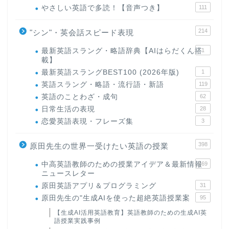
やさしい英語で多読！【音声つき】
111
214
"シン"・英会話スピード表現
最新英語スラング・略語辞典【AIはらだくん搭
1
載】
最新英語スラングBEST100 (2026年版)
1
英語スラング・略語・流行語・新語
119
英語のことわざ・成句
62
日常生活の表現
28
恋愛英語表現・フレーズ集
3
398
原田先生の世界一受けたい英語の授業
中高英語教師のための授業アイデア＆最新情報
169
ニュースレター
原田英語アプリ＆プログラミング
31
原田先生の"生成AIを使った超絶英語授業案
95
【生成AI活用英語教育】英語教師のための生成AI英
語授業実践事例