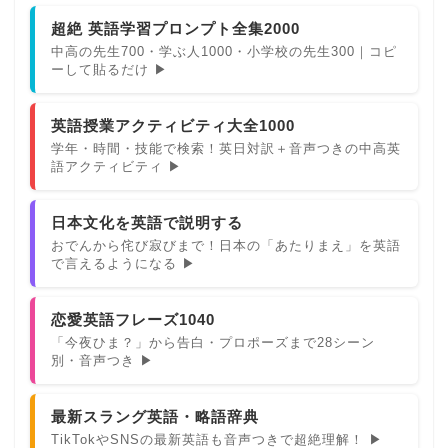
超絶 英語学習プロンプト全集2000
中高の先生700・学ぶ人1000・小学校の先生300｜コピ
ーして貼るだけ ▶
英語授業アクティビティ大全1000
学年・時間・技能で検索！英日対訳＋音声つきの中高英
語アクティビティ ▶
日本文化を英語で説明する
おでんから侘び寂びまで！日本の「あたりまえ」を英語
で言えるようになる ▶
恋愛英語フレーズ1040
「今夜ひま？」から告白・プロポーズまで28シーン
別・音声つき ▶
最新スラング英語・略語辞典
TikTokやSNSの最新英語も音声つきで超絶理解！ ▶