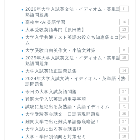
2026年大学入試英文法・イディオム・英単語・
11
熟語問題集
高校生×AI英語学習
16
大学受験英語専門【原田塾】
13
大学入学共通テスト英語お役立ち知恵袋＆コラ
45
ム
大学受験自由英作文・小論文対策
8
2025年大学入試英文法・イディオム・英単語・
18
熟語問題集
大学入試英語正誤問題集
14
2024年大学入試文法・イディオム・英単語・熟
15
語問題集
今日の大学入試英語問題
27
難関大学入試英語超重要事項
19
試験に超絶出る英熟語・英語イディオム
71
大学受験英会話文・口語表現問題集
35
難関大学で出た難英単語徹底暗記！
27
大学入試に出る英会話表現
29
大学・学部別傾向と対策ゼミ
18