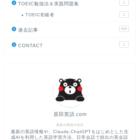
1
TOEIC勉強法＆実践問題集
ホーム
TOEIC初級者
1
519
過去記事
原田高志の”ほぼ日刊”英語
学習＆大学入試英語コラム
1
CONTACT
“シン”・英会話スピード表
現
大学入試英語対策講座
英語名言・格言・カッコい
い英語＆素敵な英文フレー
ズ集
原田英語.com
過去記事
高校の英語の先生
最新の英語情報や、Claude,ChatGPTをはじめとした生
成AIを利用した英語学習方法、日常会話で頻出の英会話