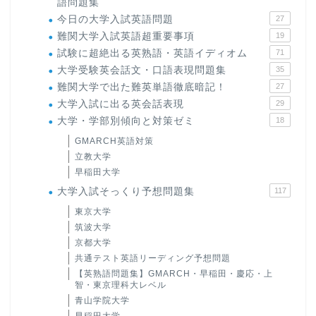
語問題集
今日の大学入試英語問題
27
難関大学入試英語超重要事項
19
試験に超絶出る英熟語・英語イディオム
71
大学受験英会話文・口語表現問題集
35
難関大学で出た難英単語徹底暗記！
27
大学入試に出る英会話表現
29
大学・学部別傾向と対策ゼミ
18
GMARCH英語対策
立教大学
早稲田大学
大学入試そっくり予想問題集
117
東京大学
筑波大学
京都大学
共通テスト英語リーディング予想問題
【英熟語問題集】GMARCH・早稲田・慶応・上
智・東京理科大レベル
青山学院大学