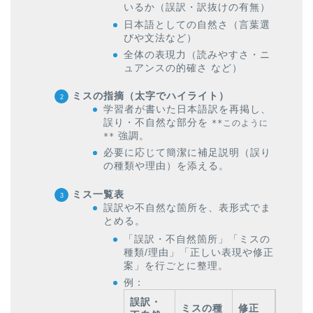
いるか（誤訳・訳抜けの有無）
日本語としての自然さ（言葉選
びや文法など）
全体の表現力（読みやすさ・ニ
ュアンスの的確さ など）
ミスの指摘（太字でハイライト）
学習者が書いた日本語訳を再掲し、
誤り・不自然な部分を
**このように
強調。
**
必要に応じて簡潔に補足説明（誤り
の種類や理由）を添える。
ミス一覧表
誤訳や不自然な箇所を、表形式でま
とめる。
「誤訳・不自然箇所」「ミスの
種類/理由」「正しい表現や修正
案」を行ごとに整理。
例：
誤訳・
ミスの種
修正