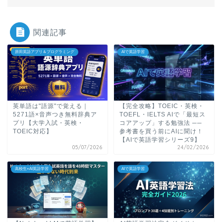
関連記事
原田英語アプリ＆プログラミング
AIで英語学習
英単語は"語源"で覚える｜
【完全攻略】TOEIC・英検・
5271語×音声つき無料辞典ア
TOEFL・IELTS AIで「最短ス
プリ【大学入試・英検・
コアアップ」する勉強法 ──
TOEIC対応】
参考書を買う前にAIに聞け！
【AIで英語学習シリーズ9】
05/07/2026
24/02/2026
高校生×AI英語学習
AIで英語学習