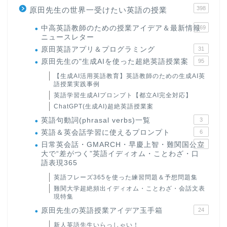
398
原田先生の世界一受けたい英語の授業
中高英語教師のための授業アイデア＆最新情報
169
ニュースレター
原田英語アプリ＆プログラミング
31
原田先生の"生成AIを使った超絶英語授業案
95
【生成AI活用英語教育】英語教師のための生成AI英
語授業実践事例
英語学習生成AIプロンプト【都立AI完全対応】
ChatGPT(生成AI)超絶英語授業案
英語句動詞(phrasal verbs)一覧
3
英語＆英会話学習に使えるプロンプト
6
日常英会話・GMARCH・早慶上智・難関国公立
22
大で“差がつく”英語イディオム・ことわざ・口
語表現365
英語フレーズ365を使った練習問題＆予想問題集
難関大学超絶頻出イディオム・ことわざ・会話文表
現特集
原田先生の英語授業アイデア玉手箱
24
新人英語先生いらっしゃい！