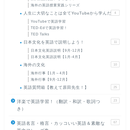
海外の英語授業実践シリーズ
人生に大切なことは全てYouTubeから学んだ
4
YouTubeで英語学習
TED-Edで英語学習！
TED Talks
日本文化を英語で説明しよう！
11
日本文化英語説明【9月-12月】
日本文化英語説明【1月-4月】
海外の文化
10
海外行事【1月～4月】
海外行事【9月-12月】
英語質問箱【教えて原田先生！】
25
23
洋楽で英語学習！（翻訳・和訳・歌詞つ
き）
67
英語名言・格言・カッコいい英語＆素敵な