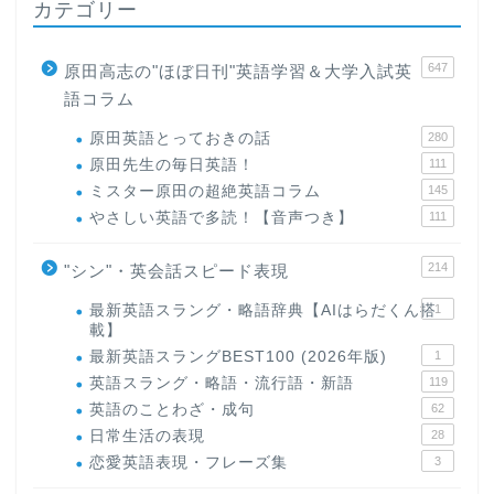
カテゴリー
647
原田高志の"ほぼ日刊"英語学習＆大学入試英
語コラム
原田英語とっておきの話
280
原田先生の毎日英語！
111
ミスター原田の超絶英語コラム
145
やさしい英語で多読！【音声つき】
111
214
"シン"・英会話スピード表現
最新英語スラング・略語辞典【AIはらだくん搭
1
載】
最新英語スラングBEST100 (2026年版)
1
英語スラング・略語・流行語・新語
119
英語のことわざ・成句
62
日常生活の表現
28
恋愛英語表現・フレーズ集
3