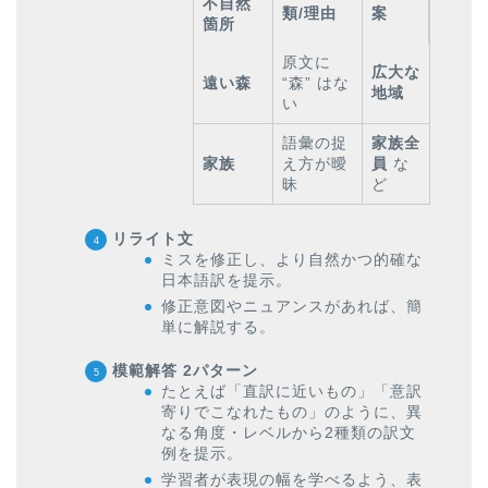
不自然
類/理由
案
箇所
原文に
広大な
遠い森
“森” はな
地域
い
語彙の捉
家族全
家族
え方が曖
員
な
昧
ど
リライト文
ミスを修正し、より自然かつ的確な
日本語訳を提示。
修正意図やニュアンスがあれば、簡
単に解説する。
模範解答 2パターン
たとえば「直訳に近いもの」「意訳
寄りでこなれたもの」のように、異
なる角度・レベルから2種類の訳文
例を提示。
学習者が表現の幅を学べるよう、表