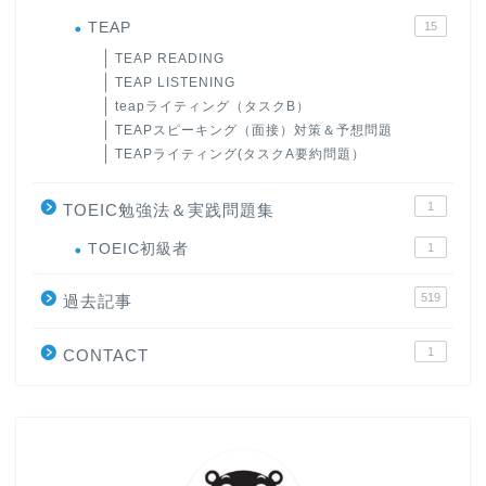
TEAP
15
TEAP READING
TEAP LISTENING
teapライティング（タスクB）
TEAPスピーキング（面接）対策＆予想問題
TEAPライティング(タスクA要約問題）
1
TOEIC勉強法＆実践問題集
ホーム
TOEIC初級者
1
519
原田高志の”ほぼ日刊”英語
過去記事
学習＆大学入試英語コラム
1
CONTACT
“シン”・英会話スピード表
現
大学入試英語対策講座