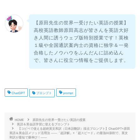
【原田先生の世界一受けたい英語の授業】
高校英語教師原田高志が皆さんを英語大好
き人間に誘うウェブ版特別授業です！英検
１級や全国通訳案内士の資格に独学＆一発
合格したノウハウをふんだんに詰め込ん
で、皆さんに役立つ情報をご提供します。
ChatGPT
プロンプト
prompt
HOME
原田先生の世界一受けたい英語の授業
英語＆英会話学習に使えるプロンプト
【コピペで使える超絶英文和訳（日本語翻訳）採点プロンプト】ChatGPT×原田
英語＆英会話メソッド活用法 ――「超詳解」×「超スピード」の最強AI添削で、英文
和訳が最短で爆伸び！――