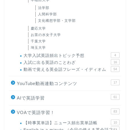
早稲田大学
法学部
人間科学部
文化構想学部・文学部
慶応大学
お茶の水女子大学
千葉大学
埼玉大学
大学入試英語頻出トピック予想
4
入試に出る英語のことわざ
16
動画で覚える英会話フレーズ・イディオム
54
17
YouTube動画連動コンテンツ
61
AIで英語学習
83
VOAで英語学習！
【時事英単語】ニュース頻出英単語帳
10
English in a minute （今日の使える英会話フレ
63