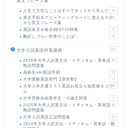
英文フレーズ集
人生で大切なことはすべてネットから学んだ
23
英文手紙＆グリーティングカードに使えるステ
19
キな英文フレーズ集
英語名言＆格言BEST20特集
6
翻訳しづらい世界のことば
18
661
大学入試英語対策講座
2026年大学入試英文法・イディオム・英単語・
11
熟語問題集
高校生×AI英語学習
16
大学受験英語専門【原田塾】
13
大学入学共通テスト英語お役立ち知恵袋＆コラ
45
ム
大学受験自由英作文・小論文対策
8
2025年大学入試英文法・イディオム・英単語・
18
熟語問題集
大学入試英語正誤問題集
14
2024年大学入試文法・イディオム・英単語・熟
15