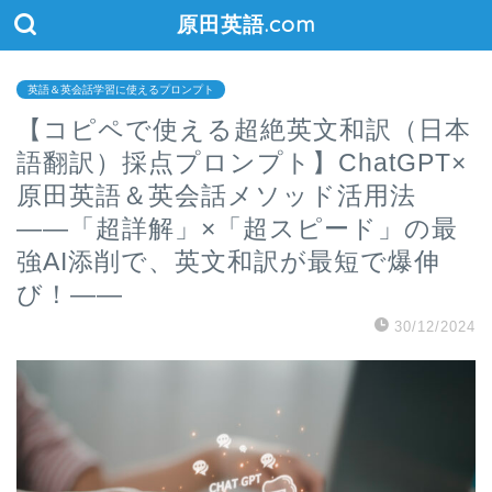
原田英語.com
英語＆英会話学習に使えるプロンプト
【コピペで使える超絶英文和訳（日本
語翻訳）採点プロンプト】ChatGPT×
原田英語＆英会話メソッド活用法
――「超詳解」×「超スピード」の最
強AI添削で、英文和訳が最短で爆伸
び！――
30/12/2024