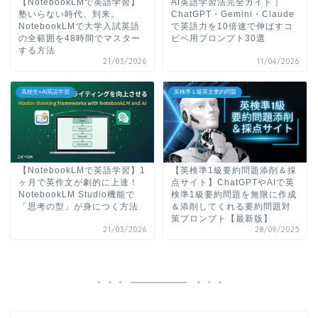
【NotebookLMで英語学習】
AI英語学習法完全ガイド｜
塾いらない時代、到来。
ChatGPT・Gemini・Claude
NotebookLMで大学入試英語
で英語力を10倍速で伸ばすコ
の全範囲を48時間でマスター
ピペ用プロンプト30選
する方法
21/03/2026
11/04/2026
高校生×AI英語学習
英検準１級英文要約問題
【NotebookLMで英語学習】1
【英検準1級要約問題添削＆採
ヶ月で英作文が劇的に上達！
点サイト】ChatGPTやAIで英
NotebookLM Studio機能で
検準1級要約問題を無限に作成
「思考の型」が身につく方法
＆添削してくれる要約問題対
策プロンプト【最新版】
21/03/2026
28/09/2025