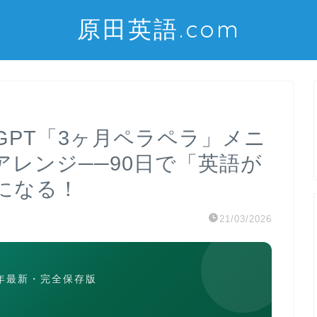
原田英語.com
tGPT「3ヶ月ペラペラ」メニ
レンジ──90日で「英語が
になる！
21/03/2026
6年最新・完全保存版