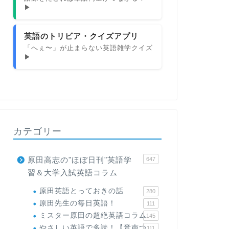
▶
英語のトリビア・クイズアプリ
「へぇ〜」が止まらない英語雑学クイズ
▶
カテゴリー
原田高志の"ほぼ日刊"英語学
647
習＆大学入試英語コラム
原田英語とっておきの話
280
原田先生の毎日英語！
111
ミスター原田の超絶英語コラム
145
やさしい英語で多読！【音声つ
111