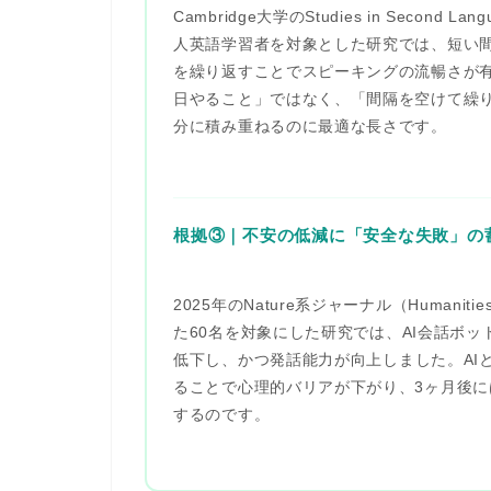
Cambridge大学のStudies in Second L
人英語学習者を対象とした研究では、
短い
を繰り返すことでスピーキングの流暢さが
日やること」ではなく、「間隔を空けて繰
分に積み重ねるのに最適な長さです。
根拠③｜不安の低減に「安全な失敗」の
2025年のNature系ジャーナル（Humanities a
た60名を対象にした研究では、
AI会話ボ
低下し、かつ発話能力が向上
しました。A
ることで心理的バリアが下がり、3ヶ月後
するのです。