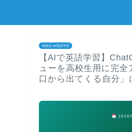
高校生×AI英語学習
【AIで英語学習】Cha
ューを高校生用に完全ア
口から出てくる自分」
202