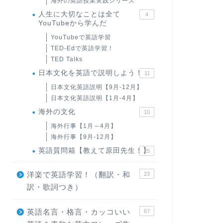
海外の英語授業実践シリーズ
人生に大切なことは全て
4
YouTubeから学んだ
YouTubeで英語学習
TED-Edで英語学習！
TED Talks
日本文化を英語で説明しよう！
11
日本文化英語説明【9月-12月】
日本文化英語説明【1月-4月】
海外の文化
10
海外行事【1月～4月】
海外行事【9月-12月】
英語質問箱【教えて原田先生！】
25
洋楽で英語学習！（翻訳・和
23
訳・歌詞つき）
英語名言・格言・カッコいい
67