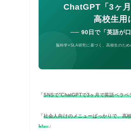
ChatGPT「3
高校生用
── 90日で「英語
脳科学×SLA研究に基づく、高校生のた
「
SNSで”ChatGPTで3ヶ月で英語ペ
「
社会人向けのメニューばっかりで、高
い。
」