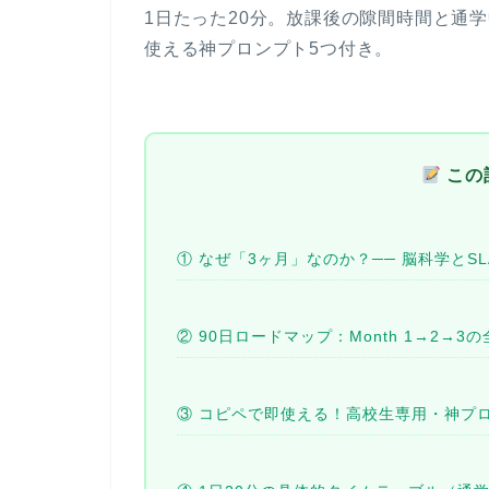
1日たった
20分
。放課後の隙間時間と通学
使える神プロンプト5つ
付き。
この
① なぜ「3ヶ月」なのか？── 脳科学とS
② 90日ロードマップ：Month 1→2→3
③ コピペで即使える！高校生専用・神プ