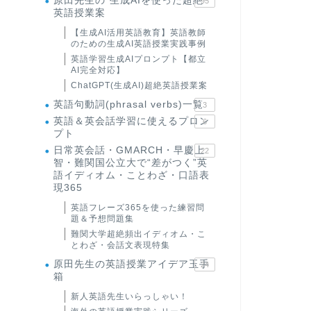
原田先生の"生成AIを使った超絶
95
英語授業案
【生成AI活用英語教育】英語教師
のための生成AI英語授業実践事例
英語学習生成AIプロンプト【都立
AI完全対応】
ChatGPT(生成AI)超絶英語授業案
英語句動詞(phrasal verbs)一覧
3
英語＆英会話学習に使えるプロン
6
プト
日常英会話・GMARCH・早慶上
22
智・難関国公立大で“差がつく”英
語イディオム・ことわざ・口語表
現365
英語フレーズ365を使った練習問
題＆予想問題集
難関大学超絶頻出イディオム・こ
とわざ・会話文表現特集
原田先生の英語授業アイデア玉手
24
箱
新人英語先生いらっしゃい！