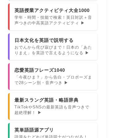
英語授業アクティビティ大全1000
学年・時間・技能で検索！英日対訳＋音
声つきの中高英語アクティビティ ▶
日本文化を英語で説明する
おでんから侘び寂びまで！日本の「あた
りまえ」を英語で言えるようになる ▶
恋愛英語フレーズ1040
「今夜ひま？」から告白・プロポーズま
で28シーン別・音声つき ▶
最新スラング英語・略語辞典
TikTokやSNSの最新英語も音声つきで
超絶理解！ ▶
英単語語源アプリ
語源をたどれば単語同士がつながる！