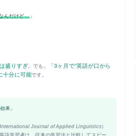
なんだけど…
」
」は盛りすぎ
「3ヶ月で”英語が口から
。でも、
に十分に可能
です。
の効果」
International Journal of Applied Linguistics
）
た英語学習者は、従来の学習法と比較してスピー