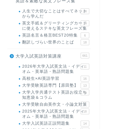
英語＆素敵な英文フレーズ集
人生で大切なことはすべてネット
23
から学んだ
英文手紙＆グリーティングカード
19
に使えるステキな英文フレーズ集
英語名言＆格言BEST20特集
6
翻訳しづらい世界のことば
18
大学入試英語対策講座
661
2026年大学入試英文法・イディ
11
オム・英単語・熟語問題集
高校生×AI英語学習
16
大学受験英語専門【原田塾】
13
大学入学共通テスト英語お役立ち
45
知恵袋＆コラム
大学受験自由英作文・小論文対策
8
2025年大学入試英文法・イディ
18
オム・英単語・熟語問題集
大学入試英語正誤問題集
14