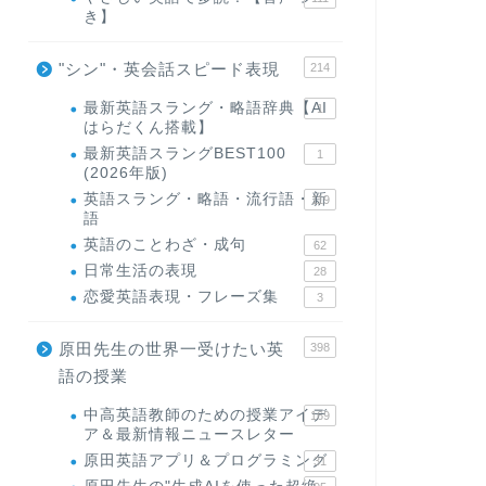
き】
"シン"・英会話スピード表現
214
最新英語スラング・略語辞典【AI
1
はらだくん搭載】
最新英語スラングBEST100
1
(2026年版)
英語スラング・略語・流行語・新
119
語
英語のことわざ・成句
62
日常生活の表現
28
恋愛英語表現・フレーズ集
3
原田先生の世界一受けたい英
398
語の授業
中高英語教師のための授業アイデ
169
ア＆最新情報ニュースレター
原田英語アプリ＆プログラミング
31