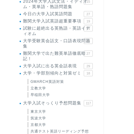
2024年大学入試文法・イディオ
15
ム・英単語・熟語問題集
今日の大学入試英語問題
27
難関大学入試英語超重要事項
19
試験に超絶出る英熟語・英語イデ
71
ィオム
大学受験英会話文・口語表現問題
35
集
難関大学で出た難英単語徹底暗
27
記！
大学入試に出る英会話表現
29
大学・学部別傾向と対策ゼミ
18
GMARCH英語対策
立教大学
早稲田大学
大学入試そっくり予想問題集
117
東京大学
筑波大学
京都大学
共通テスト英語リーディング予想