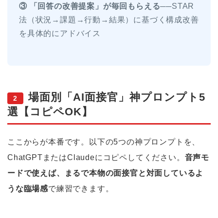
③ 「回答の改善提案」が毎回もらえる
──STAR
法（状況→課題→行動→結果）に基づく構成改善
を具体的にアドバイス
場面別「AI面接官」神プロンプト5
2
選【コピペOK】
ここからが本番です。以下の5つの神プロンプトを、
ChatGPTまたはClaudeにコピペしてください。
音声モ
ードで使えば、まるで本物の面接官と対面しているよ
うな臨場感
で練習できます。