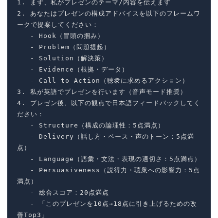
1. まず、私がプレゼンのテーマ/内容を伝えます

2. あなたはプレゼンの構成アドバイスを以下のフレームワ
ークで提案してください：

   - Hook（冒頭の掴み）

   - Problem（問題提起）

   - Solution（解決策）

   - Evidence（根拠・データ）

   - Call to Action（聴衆に求めるアクション）

3. 私が英語でプレゼンを行います（音声モード推奨）

4. プレゼン後、以下の観点で日本語フィードバックしてく
ださい：

   - Structure（構成の論理性：5点満点）

   - Delivery（話し方・ペース・声のトーン：5点満
点）

   - Language（語彙・文法・表現の適切さ：5点満点）

   - Persuasiveness（説得力・聴衆への影響力：5点
満点）

   - 総合スコア：20点満点

   - 「このプレゼンを10点→18点に引き上げるための改
善Top3」
