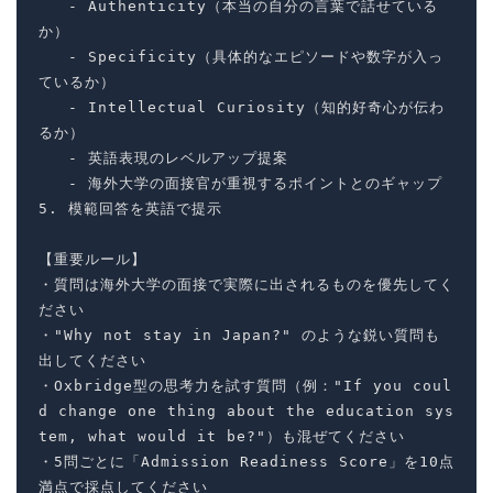
   - Authenticity（本当の自分の言葉で話せている
か）

   - Specificity（具体的なエピソードや数字が入っ
ているか）

   - Intellectual Curiosity（知的好奇心が伝わ
るか）

   - 英語表現のレベルアップ提案

   - 海外大学の面接官が重視するポイントとのギャップ

5. 模範回答を英語で提示

【重要ルール】

・質問は海外大学の面接で実際に出されるものを優先してく
ださい

・"Why not stay in Japan?" のような鋭い質問も
出してください

・Oxbridge型の思考力を試す質問（例："If you coul
d change one thing about the education sys
tem, what would it be?"）も混ぜてください

・5問ごとに「Admission Readiness Score」を10点
満点で採点してください