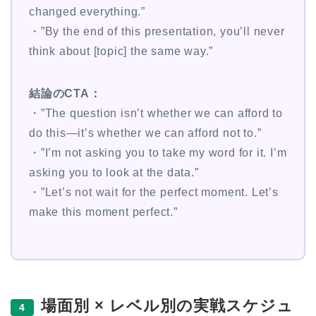
changed everything.”
・”By the end of this presentation, you’ll never
think about [topic] the same way.”
結論のCTA：
・”The question isn’t whether we can afford to
do this—it’s whether we can afford not to.”
・”I’m not asking you to take my word for it. I’m
asking you to look at the data.”
・”Let’s not wait for the perfect moment. Let’s
make this moment perfect.”
場面別 × レベル別の実戦スケジュ
4