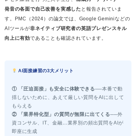
発音の各面で自己改善を実感した
と報告されていま
す。PMC（2024）の論文では、Google Geminiなどの
AIツールが
非ネイティブ研究者の英語プレゼンスキル
向上に有効
であることも確認されています。
AI面接練習の3大メリット
① 「圧迫面接」も安全に体験できる
──本番で動
揺しないために、あえて厳しい質問をAIに出して
もらえる
② 「業界特化型」の質問が無限に出てくる
──外
資コンサル、IT、金融…業界別の頻出質問をAIが
即座に生成