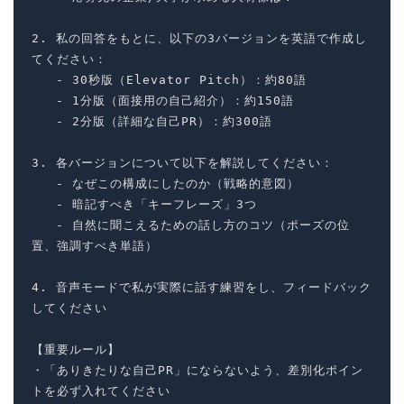
2. 私の回答をもとに、以下の3バージョンを英語で作成し
てください：

   - 30秒版（Elevator Pitch）：約80語

   - 1分版（面接用の自己紹介）：約150語

   - 2分版（詳細な自己PR）：約300語

3. 各バージョンについて以下を解説してください：

   - なぜこの構成にしたのか（戦略的意図）

   - 暗記すべき「キーフレーズ」3つ

   - 自然に聞こえるための話し方のコツ（ポーズの位
置、強調すべき単語）

4. 音声モードで私が実際に話す練習をし、フィードバック
してください

【重要ルール】

・「ありきたりな自己PR」にならないよう、差別化ポイン
トを必ず入れてください
