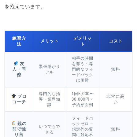
を抱えています。
練習方
デメリッ
メリット
コスト
法
ト
相手の時間
友
を奪う・専
緊張感がリ
人・同
無料
門的なフィ
アル
僚
ードバック
は困難
専門的な指
1回5,000〜
プロ
非常に高
導・業界知
30,000円・
コーチ
い
識
予約が面倒
フィードバ
鏡の
ックゼロ・
いつでもで
前で独
無料
想定外の質
きる
り言
問に対応不