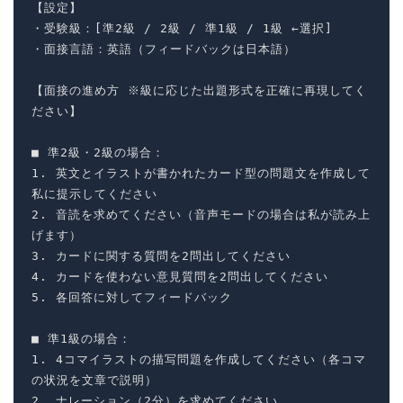
【設定】

・受験級：[準2級 / 2級 / 準1級 / 1級 ←選択]

・面接言語：英語（フィードバックは日本語）

【面接の進め方 ※級に応じた出題形式を正確に再現してく
ださい】

■ 準2級・2級の場合：

1. 英文とイラストが書かれたカード型の問題文を作成して
私に提示してください

2. 音読を求めてください（音声モードの場合は私が読み上
げます）

3. カードに関する質問を2問出してください

4. カードを使わない意見質問を2問出してください

5. 各回答に対してフィードバック

■ 準1級の場合：

1. 4コマイラストの描写問題を作成してください（各コマ
の状況を文章で説明）

2. ナレーション（2分）を求めてください
