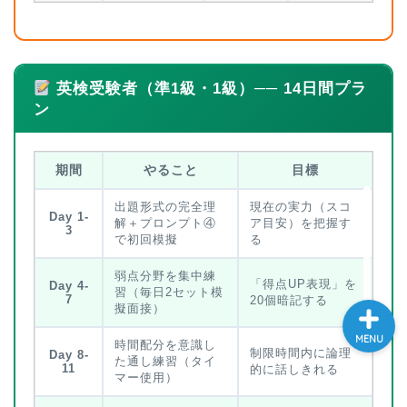
大学入試英語対策講座
英語名言・格言・カッコい
英検受験者（準1級・1級）── 14日間プラ
い英語＆素敵な英文フレー
ン
ズ集
過去記事
期間
やること
目標
出題形式の完全理
現在の実力（スコ
CONTACT
Day 1-
解＋プロンプト④
ア目安）を把握す
3
で初回模擬
る
弱点分野を集中練
「得点UP表現」を
Day 4-
習（毎日2セット模
7
20個暗記する
擬面接）
MENU
時間配分を意識し
制限時間内に論理
Day 8-
た通し練習（タイ
11
的に話しきれる
マー使用）