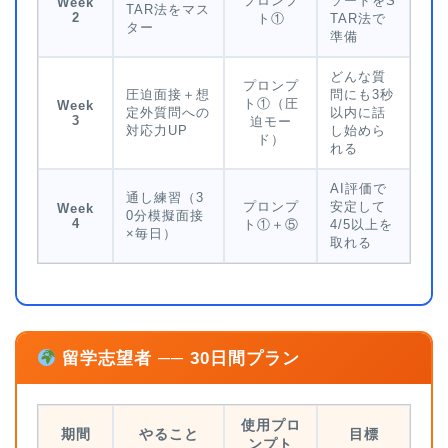
プロンプ
ソードをS
Week
TAR法をマス
2
ト①
TAR法で
ター
準備
どんな質
プロンプ
圧迫面接＋想
問にも3秒
ト①（圧
Week
定外質問への
以内に話
3
迫モー
対応力UP
し始めら
ド）
れる
AI評価で
通し練習（3
プロンプ
安定して
Week
0分模擬面接
4
ト①＋⑤
4/5以上を
×毎日）
取れる
留学志望者 ── 30日間プラン
使用プロ
期間
やること
目標
ンプト