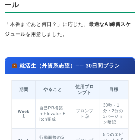
ール
「本番まであと何日？」に応じた、
最適なAI練習スケ
ジュール
を用意しました。
就活生（外資系志望）── 30日間プラン
使用プロ
期間
やること
目標
ンプト
30秒・1
自己PR構築
プロンプ
分・2分の
Week
＋Elevator P
1
ト⑤
3バージョ
itch完成
ン暗記
5つのエピ
行動面接のS