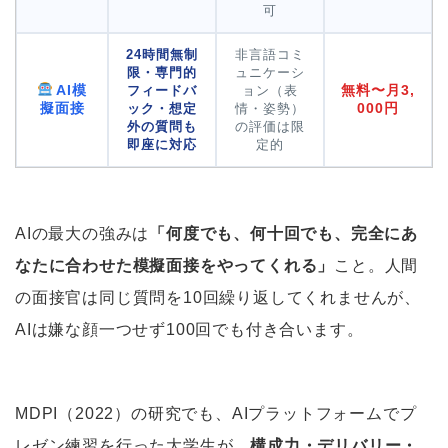
可
24時間無制
非言語コミ
限・専門的
ュニケーシ
AI模
無料〜月3,
フィードバ
ョン（表
擬面接
000円
ック・想定
情・姿勢）
外の質問も
の評価は限
即座に対応
定的
AIの最大の強みは
「何度でも、何十回でも、完全にあ
なたに合わせた模擬面接をやってくれる」
こと。人間
の面接官は同じ質問を10回繰り返してくれませんが、
AIは嫌な顔一つせず100回でも付き合います。
MDPI（2022）の研究でも、AIプラットフォームでプ
レゼン練習を行った大学生が、
構成力・デリバリー・