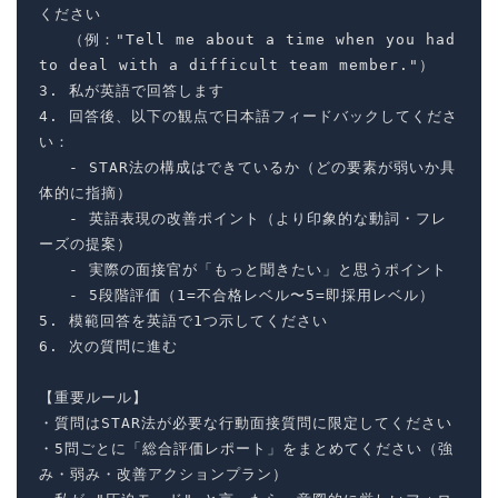
ください

   （例："Tell me about a time when you had 
to deal with a difficult team member."）

3. 私が英語で回答します

4. 回答後、以下の観点で日本語フィードバックしてくださ
い：

   - STAR法の構成はできているか（どの要素が弱いか具
体的に指摘）

   - 英語表現の改善ポイント（より印象的な動詞・フレ
ーズの提案）

   - 実際の面接官が「もっと聞きたい」と思うポイント

   - 5段階評価（1=不合格レベル〜5=即採用レベル）

5. 模範回答を英語で1つ示してください

6. 次の質問に進む

【重要ルール】

・質問はSTAR法が必要な行動面接質問に限定してください

・5問ごとに「総合評価レポート」をまとめてください（強
み・弱み・改善アクションプラン）
