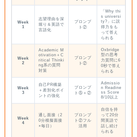
「Why thi
s universi
志望理由を深
ty?」に説
プロンプ
Week
堀り＆英語で
1
得力をも
ト②
言語化
って答え
られる
Oxbridge
Academic M
型の思考
otivation＋C
プロンプ
Week
ritical Thinki
力質問に6
2
ト②
ng系の質問
0秒で答え
対策
られる
ホーム
Admissio
自己PR構築
プロンプ
n Readine
Week
＋差別化ポイ
ss Score
3
ト⑤＋②
ントの強化
8/10以上
原田高志の”ほぼ日刊”英語
学習＆大学入試英語コラム
自信を持
通し面接（2
プロンプ
って20分
Week
0分模擬面接
ト②フル
間英語で
“シン”・英会話スピード表
4
×毎日）
活用
話し続け
現
られる