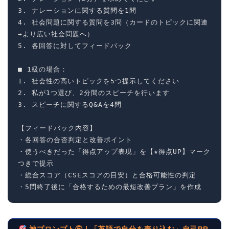
3. ナレーションに関する質問を1問

4. 社会問題に関する質問を3問（カードのトピックに関連
→より広い社会問題へ）

5. 各回答に対してフィードバック

■ 1級の場合：

1. 社会性の高いトピックを5つ提示してください

2. 私が1つ選び、2分間のスピーチを行います

3. スピーチに関するQ&Aを4問

【フィードバック内容】

・各回答の合否判定と改善ポイント

・使うべきだった「得点アップ表現」を【★得点UP】マーク
つきで提示

・総合スコア（CSEスコアの目安）と合格可能性の判定

・5問終了後に「合格するための最短改善プラン」を作成