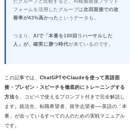
たグループと比較すると、AI模擬面接プラット
フォームを活用したグループは
次回面接での改
善率が43%高かった
というデータも。
つまり、
AIで「本番を100回リハーサルした
人」が、確実に勝つ時代
が来ているのです。
この記事では、
ChatGPTやClaudeを使って英語面
接・プレゼン・スピーチを徹底的にトレーニングする
方法
を、コピペで使えるプロンプト付きで完全解説し
ます。就活生、転職希望者、留学志望者──英語の「本
番」が迫っているすべての人のための実戦マニュアル
です。