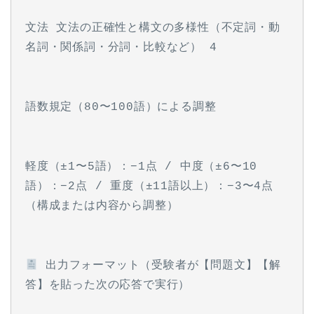
文法 文法の正確性と構文の多様性（不定詞・動
名詞・関係詞・分詞・比較など） 4
語数規定（80〜100語）による調整
軽度（±1〜5語）：−1点 / 中度（±6〜10
語）：−2点 / 重度（±11語以上）：−3〜4点
（構成または内容から調整）
 出力フォーマット（受験者が【問題文】【解
答】を貼った次の応答で実行）