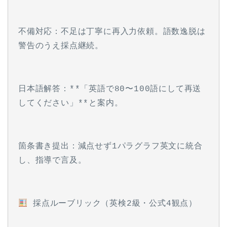
不備対応：不足は丁寧に再入力依頼。語数逸脱は
警告のうえ採点継続。
日本語解答：**「英語で80〜100語にして再送
してください」**と案内。
箇条書き提出：減点せず1パラグラフ英文に統合
し、指導で言及。
 採点ルーブリック（英検2級・公式4観点）