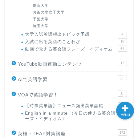
慶応大学
大学入試英語対策講座
お茶の水女子大学
千葉大学
英語名言・格言・カッコい
埼玉大学
い英語＆素敵な英文フレー
大学入試英語頻出トピック予想
4
ズ集
入試に出る英語のことわざ
16
動画で覚える英会話フレーズ・イディオム
54
過去記事
17
YouTube動画連動コンテンツ
CONTACT
61
AIで英語学習
83
VOAで英語学習！
【時事英単語】ニュース頻出英単語帳
10
English in a minute （今日の使える英会話フレ
63
MENU
ーズ・イディオム）
172
英検・TEAP対策講座