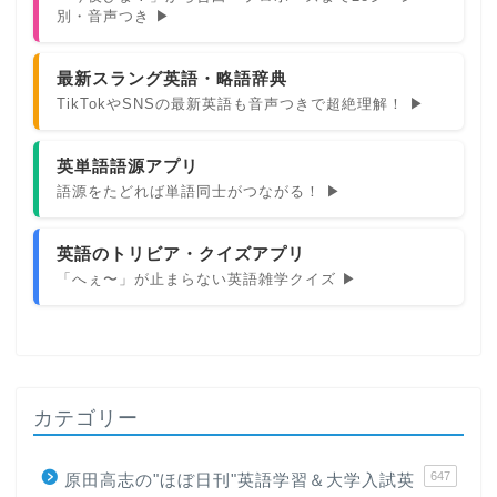
別・音声つき ▶
最新スラング英語・略語辞典
TikTokやSNSの最新英語も音声つきで超絶理解！ ▶
英単語語源アプリ
語源をたどれば単語同士がつながる！ ▶
英語のトリビア・クイズアプリ
「へぇ〜」が止まらない英語雑学クイズ ▶
カテゴリー
647
原田高志の"ほぼ日刊"英語学習＆大学入試英