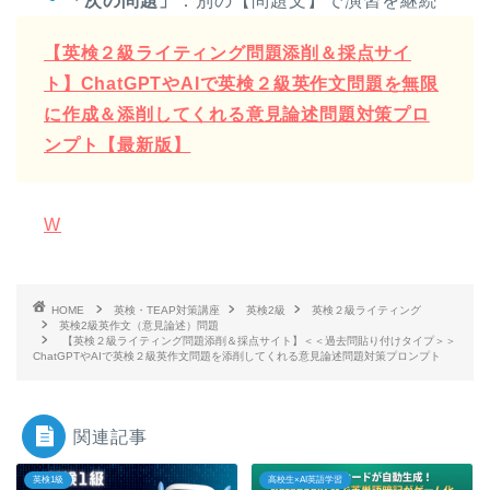
「次の問題」
：別の【問題文】で演習を継続
【英検２級ライティング問題添削＆採点サイ
ト】ChatGPTやAIで英検２級英作文問題を無限
に作成＆添削してくれる意見論述問題対策プロ
ンプト【最新版】
W
HOME
英検・TEAP対策講座
英検2級
英検２級ライティング
英検2級英作文（意見論述）問題
【英検２級ライティング問題添削＆採点サイト】＜＜過去問貼り付けタイプ＞＞
ChatGPTやAIで英検２級英作文問題を添削してくれる意見論述問題対策プロンプト
関連記事
英検1級
高校生×AI英語学習