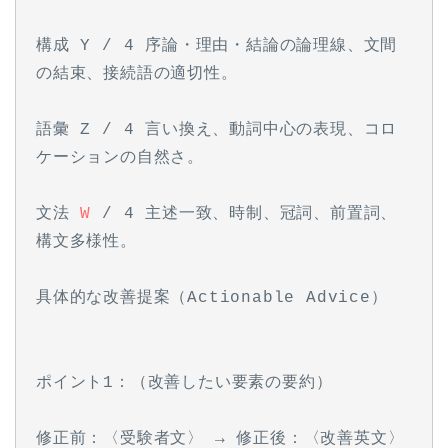
構成 Y / 4 序論・理由・結論の論理線、文間
の結束、接続語の適切性。
語彙 Z / 4 言い換え、動詞中心の表現、コロ
ケーションの自然さ。
文法 
W
 / 4 主述一致、時制、冠詞、前置詞、
構文多様性。
具体的な改善提案（Actionable Advice）
ポイント1：（改善したい要素の要約）
修正前：〈受験者文〉 → 修正後：〈改善英文〉