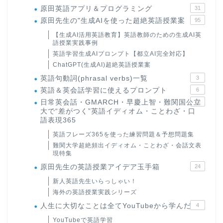
原田英語アプリ＆プログラミング
31
原田先生の"生成AIを使った超絶英語授業案
95
【生成AI活用英語教育】英語教師のための生成AI英
語授業実践事例
英語学習生成AIプロンプト【都立AI完全対応】
ChatGPT(生成AI)超絶英語授業案
英語句動詞(phrasal verbs)一覧
3
英語＆英会話学習に使えるプロンプト
6
日常英会話・GMARCH・早慶上智・難関国公立
22
大で“差がつく”英語イディオム・ことわざ・口
語表現365
英語フレーズ365を使った練習問題＆予想問題集
難関大学超絶頻出イディオム・ことわざ・会話文表
現特集
原田先生の英語授業アイデア玉手箱
24
新人英語先生いらっしゃい！
海外の英語授業実践シリーズ
人生に大切なことは全てYouTubeから学んだ
4
YouTubeで英語学習