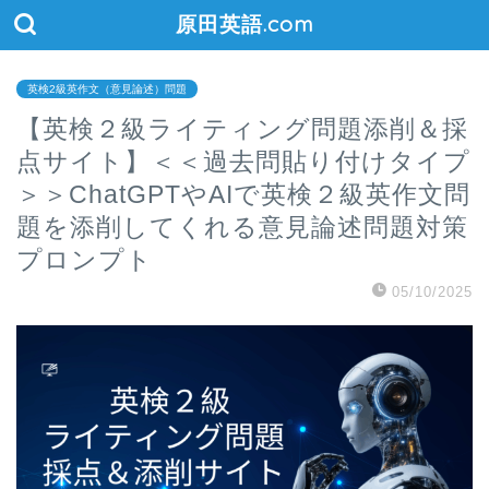
原田英語.com
英検2級英作文（意見論述）問題
【英検２級ライティング問題添削＆採
点サイト】＜＜過去問貼り付けタイプ
＞＞ChatGPTやAIで英検２級英作文問
題を添削してくれる意見論述問題対策
プロンプト
05/10/2025