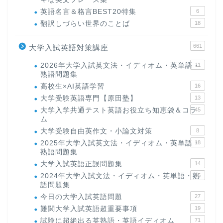
英語名言＆格言BEST20特集
6
翻訳しづらい世界のことば
18
661
大学入試英語対策講座
2026年大学入試英文法・イディオム・英単語・
11
熟語問題集
高校生×AI英語学習
16
大学受験英語専門【原田塾】
13
大学入学共通テスト英語お役立ち知恵袋＆コラ
45
ム
大学受験自由英作文・小論文対策
8
2025年大学入試英文法・イディオム・英単語・
18
熟語問題集
大学入試英語正誤問題集
14
2024年大学入試文法・イディオム・英単語・熟
15
語問題集
今日の大学入試英語問題
27
難関大学入試英語超重要事項
19
試験に超絶出る英熟語・英語イディオム
71