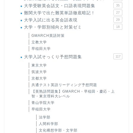
大学受験英会話文・口語表現問題集
35
難関大学で出た難英単語徹底暗記！
27
大学入試に出る英会話表現
29
大学・学部別傾向と対策ゼミ
18
GMARCH英語対策
立教大学
早稲田大学
大学入試そっくり予想問題集
117
東京大学
筑波大学
京都大学
ホーム
共通テスト英語リーディング予想問題
【英熟語問題集】GMARCH・早稲田・慶応・上
原田高志の”ほぼ日刊”英語
智・東京理科大レベル
学習＆大学入試英語コラム
青山学院大学
早稲田大学
法学部
“シン”・英会話スピード表
人間科学部
現
文化構想学部・文学部