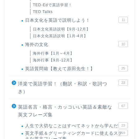
TED-Edで英語学習！
TED Talks
日本文化を英語で説明しよう！
11
日本文化英語説明【9月-12月】
日本文化英語説明【1月-4月】
海外の文化
10
海外行事【1月～4月】
海外行事【9月-12月】
英語質問箱【教えて原田先生！】
25
23
洋楽で英語学習！（翻訳・和訳・歌詞つ
き）
67
英語名言・格言・カッコいい英語＆素敵な
英文フレーズ集
人生で大切なことはすべてネットから学んだ
23
英文手紙＆グリーティングカードに使えるステ
19
キな英文フレーズ集