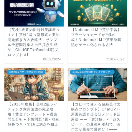
【英検1級要約問題対策講座＜
【NotebookLMで英語学習】
１＞】英検1級＜新形式＞要約
フラッシュカードが自動生
問題解き方＆攻略法、サンプ
成！NotebookLMで英単語暗
ル予想問題集＆自己採点生成
記がゲーム化される方法
AI（ChatGPTやGemini等)プ
ロンプト #1
19/02/2024
21/03/2026
英検2級英作文（意見論述）問題
英語＆英会話学習に使えるプロンプト
【2026年度版】英検2級ライ
【コピペで使える超絶英作文
ティング意見論述の完全攻
採点プロンプト】ChatGPT×
略！黄金テンプレート＋過去
原田英語＆英会話メソッド活
問全分析＋予想問題7題＜模範
用法 ――「超詳解」×「超ス
解答つき＞で16点満点を狙え
ピード」の最強AI添削で、英
作文が最短で爆伸び！――