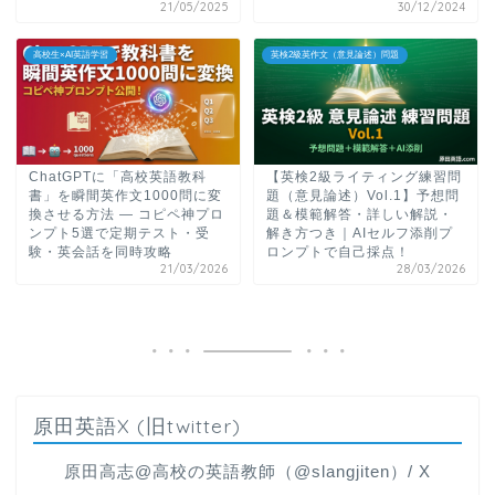
21/05/2025
30/12/2024
高校生×AI英語学習
英検2級英作文（意見論述）問題
ChatGPTに「高校英語教科
【英検2級ライティング練習問
書」を瞬間英作文1000問に変
題（意見論述）Vol.1】予想問
換させる方法 ― コピペ神プロ
題＆模範解答・詳しい解説・
ンプト5選で定期テスト・受
解き方つき｜AIセルフ添削プ
験・英会話を同時攻略
ロンプトで自己採点！
21/03/2026
28/03/2026
原田英語X (旧twitter)
原田高志@高校の英語教師（@slangjiten）/ X