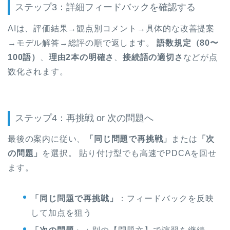
ステップ3：詳細フィードバックを確認する
AIは、評価結果→観点別コメント→具体的な改善提案
→モデル解答→総評の順で返します。
語数規定（80〜
100語）
、
理由2本の明確さ
、
接続語の適切さ
などが点
数化されます。
ステップ4：再挑戦 or 次の問題へ
最後の案内に従い、
「同じ問題で再挑戦」
または
「次
の問題」
を選択。 貼り付け型でも高速でPDCAを回せ
ます。
「同じ問題で再挑戦」
：フィードバックを反映
して加点を狙う