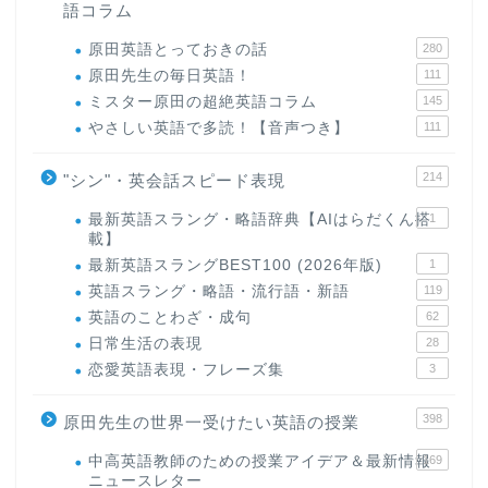
語コラム
原田英語とっておきの話
280
原田先生の毎日英語！
111
ミスター原田の超絶英語コラム
145
やさしい英語で多読！【音声つき】
111
214
"シン"・英会話スピード表現
最新英語スラング・略語辞典【AIはらだくん搭
1
載】
最新英語スラングBEST100 (2026年版)
1
英語スラング・略語・流行語・新語
119
英語のことわざ・成句
62
日常生活の表現
28
恋愛英語表現・フレーズ集
3
398
原田先生の世界一受けたい英語の授業
中高英語教師のための授業アイデア＆最新情報
169
ニュースレター