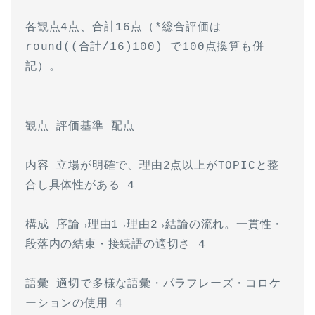
各観点4点、合計16点（*総合評価は 
round((合計/16)100) で100点換算も併
記）。
観点 評価基準 配点
内容 立場が明確で、理由2点以上がTOPICと整
合し具体性がある 4
構成 序論→理由1→理由2→結論の流れ。一貫性・
段落内の結束・接続語の適切さ 4
語彙 適切で多様な語彙・パラフレーズ・コロケ
ーションの使用 4