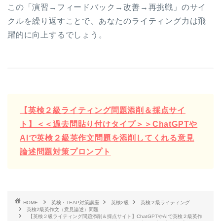
この「演習→フィードバック→改善→再挑戦」のサイ
クルを繰り返すことで、あなたのライティング力は飛
躍的に向上するでしょう。
【英検２級ライティング問題添削＆採点サイ
ト】＜＜過去問貼り付けタイプ＞＞ChatGPTや
AIで英検２級英作文問題を添削してくれる意見
論述問題対策プロンプト
HOME
英検・TEAP対策講座
英検2級
英検２級ライティング
英検2級英作文（意見論述）問題
【英検２級ライティング問題添削＆採点サイト】ChatGPTやAIで英検２級英作