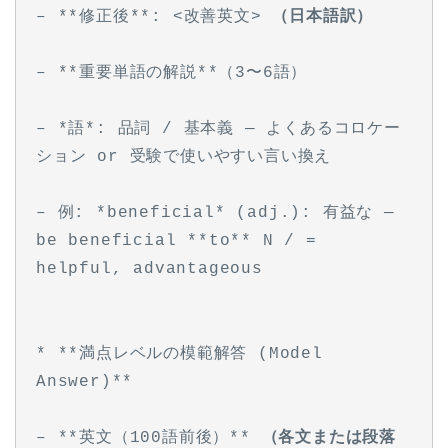
– **修正後**: <改善英文> 
（日本語訳）
– **重要単語の解説**（3〜6語）
– *語*: 品詞 / 基本義 — よくあるコロケー
ション or 受験で使いやすい言い換え
– 例: *beneficial* (adj.): 有益な — 
be beneficial **to** N / = 
helpful, advantageous
* **満点レベルの模範解答 (Model 
Answer)**
– **英文（100語前後）** 
（各文または段落