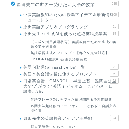
398
原田先生の世界一受けたい英語の授業
中高英語教師のための授業アイデア＆最新情報
169
ニュースレター
原田英語アプリ＆プログラミング
31
原田先生の"生成AIを使った超絶英語授業案
95
【生成AI活用英語教育】英語教師のための生成AI英
語授業実践事例
英語学習生成AIプロンプト【都立AI完全対応】
ChatGPT(生成AI)超絶英語授業案
英語句動詞(phrasal verbs)一覧
3
英語＆英会話学習に使えるプロンプト
6
日常英会話・GMARCH・早慶上智・難関国公立
22
大で“差がつく”英語イディオム・ことわざ・口
語表現365
英語フレーズ365を使った練習問題＆予想問題集
難関大学超絶頻出イディオム・ことわざ・会話文表
現特集
原田先生の英語授業アイデア玉手箱
24
新人英語先生いらっしゃい！