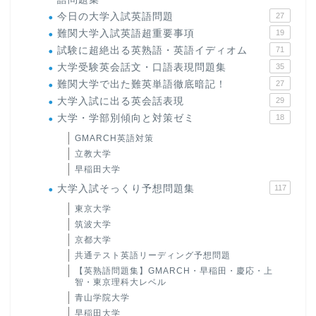
今日の大学入試英語問題
27
難関大学入試英語超重要事項
19
試験に超絶出る英熟語・英語イディオム
71
大学受験英会話文・口語表現問題集
35
難関大学で出た難英単語徹底暗記！
27
大学入試に出る英会話表現
29
大学・学部別傾向と対策ゼミ
18
GMARCH英語対策
立教大学
早稲田大学
大学入試そっくり予想問題集
117
ホーム
東京大学
筑波大学
原田高志の”ほぼ日刊”英語
京都大学
学習＆大学入試英語コラム
共通テスト英語リーディング予想問題
【英熟語問題集】GMARCH・早稲田・慶応・上
“シン”・英会話スピード表
智・東京理科大レベル
現
青山学院大学
早稲田大学