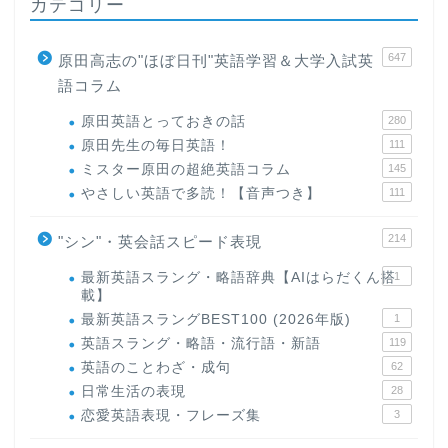
カテゴリー
647
原田高志の"ほぼ日刊"英語学習＆大学入試英
語コラム
原田英語とっておきの話
280
原田先生の毎日英語！
111
ミスター原田の超絶英語コラム
145
やさしい英語で多読！【音声つき】
111
214
"シン"・英会話スピード表現
最新英語スラング・略語辞典【AIはらだくん搭
1
載】
最新英語スラングBEST100 (2026年版)
1
英語スラング・略語・流行語・新語
119
英語のことわざ・成句
62
日常生活の表現
28
恋愛英語表現・フレーズ集
3