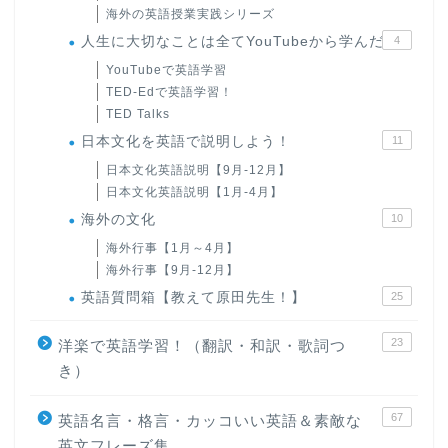
海外の英語授業実践シリーズ
人生に大切なことは全てYouTubeから学んだ
4
YouTubeで英語学習
TED-Edで英語学習！
TED Talks
日本文化を英語で説明しよう！
11
日本文化英語説明【9月-12月】
日本文化英語説明【1月-4月】
海外の文化
10
海外行事【1月～4月】
海外行事【9月-12月】
英語質問箱【教えて原田先生！】
25
23
洋楽で英語学習！（翻訳・和訳・歌詞つ
き）
67
英語名言・格言・カッコいい英語＆素敵な
英文フレーズ集