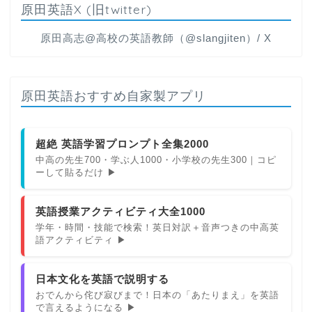
原田英語X (旧twitter)
原田高志@高校の英語教師（@slangjiten）/ X
原田英語おすすめ自家製アプリ
超絶 英語学習プロンプト全集2000
中高の先生700・学ぶ人1000・小学校の先生300｜コピ
ーして貼るだけ ▶
英語授業アクティビティ大全1000
学年・時間・技能で検索！英日対訳＋音声つきの中高英
語アクティビティ ▶
日本文化を英語で説明する
おでんから侘び寂びまで！日本の「あたりまえ」を英語
で言えるようになる ▶