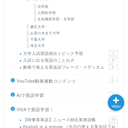
法学部
大学入試英語対策講座
人間科学部
文化構想学部・文学部
英語名言・格言・カッコい
慶応大学
い英語＆素敵な英文フレー
お茶の水女子大学
ズ集
千葉大学
埼玉大学
過去記事
大学入試英語頻出トピック予想
4
入試に出る英語のことわざ
16
動画で覚える英会話フレーズ・イディオム
54
CONTACT
17
YouTube動画連動コンテンツ
61
AIで英語学習
MENU
83
VOAで英語学習！
【時事英単語】ニュース頻出英単語帳
10
English in a minute （今日の使える英会話フレ
63