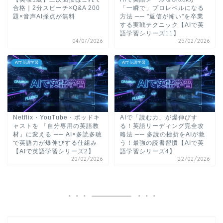
合格｜2分スピーチ×Q&A 200
「一瞬で」プロレベルになる
題×音声AI採点が無料
方法 ── "返信が怖い"を卒業
する実戦テクニック【AIで英
語学習シリーズ11】
04/07/2026
25/02/2026
AIで英語学習
AIで英語学習
Netflix・YouTube・ポッドキ
AIで「読む力」が爆伸びす
ャストを 「自分専用の英語教
る！英語リーディング完全攻
材」に変える ── AI×多読多聴
略法 ── 多読の挫折をAIが救
で英語力が爆伸びする仕組み
う！最強の読書習慣【AIで英
【AIで英語学習シリーズ2】
語学習シリーズ4】
20/02/2026
22/02/2026