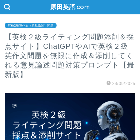
原田英語.com
英検2級英作文（意見論述）問題
【英検２級ライティング問題添削＆採
点サイト】ChatGPTやAIで英検２級
英作文問題を無限に作成＆添削してく
れる意見論述問題対策プロンプト【最
新版】
28/09/2025