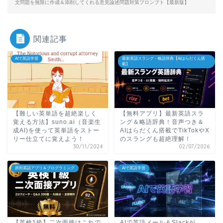
文問題を無限に作成＆添削してくれる意見論述問題対策プロンプト【最新版】
関連記事
AIで英語学習
最新英語スラング・略語辞典【AIはらだくん搭
載】
【難しい英単語を超絶楽しく
【無料アプリ】最新英語スラ
覚える方法】suno.ai（音楽生
ング＆略語辞典！音声つき＆
成AI)を使って英単語をストー
AIはらだくん搭載でTikTokやX
リー仕立てに覚えよう！
のスラングも超絶理解！
30/11/2024
02/07/2026
原田英語アプリ＆プログラミング
AIで英語学習
【英検1級】二次面接はこれで
AIで英語メール＆Slackが