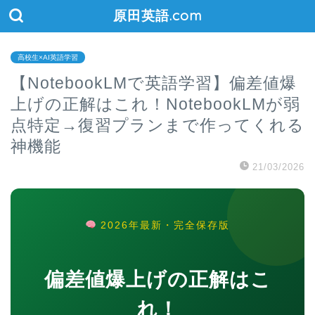
原田英語.com
高校生×AI英語学習
【NotebookLMで英語学習】偏差値爆
上げの正解はこれ！NotebookLMが弱
点特定→復習プランまで作ってくれる
神機能
21/03/2026
2026年最新・完全保存版
偏差値爆上げの正解はこ
れ！