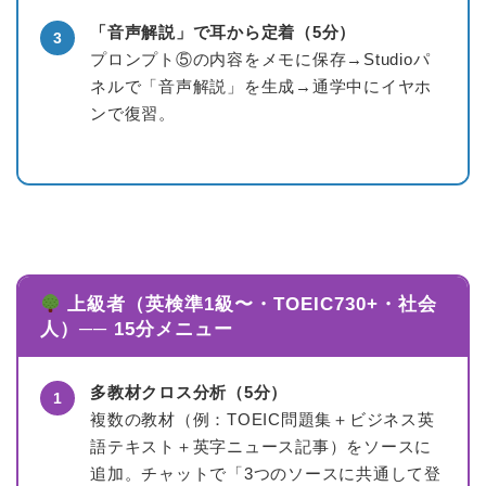
「音声解説」で耳から定着（5分）
3
プロンプト⑤の内容をメモに保存→Studioパ
ネルで「音声解説」を生成→通学中にイヤホ
ンで復習。
ホーム
上級者（英検準1級〜・TOEIC730+・社会
人）── 15分メニュー
原田高志の”ほぼ日刊”英語
学習＆大学入試英語コラム
多教材クロス分析（5分）
1
複数の教材（例：TOEIC問題集＋ビジネス英
“シン”・英会話スピード表
語テキスト＋英字ニュース記事）をソースに
現
追加。チャットで「3つのソースに共通して登