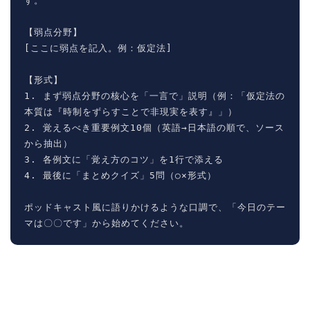
す。

【弱点分野】

[ここに弱点を記入。例：仮定法]

【形式】

1. まず弱点分野の核心を「一言で」説明（例：「仮定法の
本質は『時制をずらすことで非現実を表す』」）

2. 覚えるべき重要例文10個（英語→日本語の順で、ソース
から抽出）

3. 各例文に「覚え方のコツ」を1行で添える

4. 最後に「まとめクイズ」5問（○×形式）

ポッドキャスト風に語りかけるような口調で、「今日のテー
マは〇〇です」から始めてください。