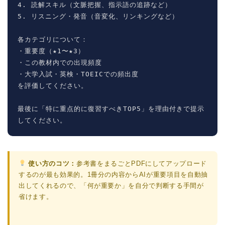
4. 読解スキル（文脈把握、指示語の追跡など）

5. リスニング・発音（音変化、リンキングなど）

各カテゴリについて：

・重要度（★1〜★3）

・この教材内での出現頻度

・大学入試・英検・TOEICでの頻出度

を評価してください。

最後に「特に重点的に復習すべきTOP5」を理由付きで提示
してください。
使い方のコツ：
参考書をまるごとPDFにしてアップロード
するのが最も効果的。1冊分の内容からAIが重要項目を自動抽
出してくれるので、「何が重要か」を自分で判断する手間が
省けます。