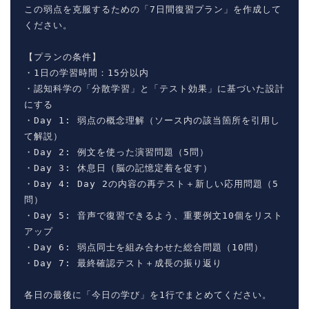
この弱点を克服するための「7日間復習プラン」を作成して
ください。

【プランの条件】

・1日の学習時間：15分以内

・認知科学の「分散学習」と「テスト効果」に基づいた設計
にする

・Day 1: 弱点の概念理解（ソース内の該当箇所を引用し
て解説）

・Day 2: 例文を使った演習問題（5問）

・Day 3: 休息日（脳の記憶定着を促す）

・Day 4: Day 2の内容の再テスト＋新しい応用問題（5
問）

・Day 5: 音声で復習できるよう、重要例文10個をリスト
アップ

・Day 6: 弱点同士を組み合わせた総合問題（10問）

・Day 7: 最終確認テスト＋成長の振り返り

各日の最後に「今日の学び」を1行でまとめてください。