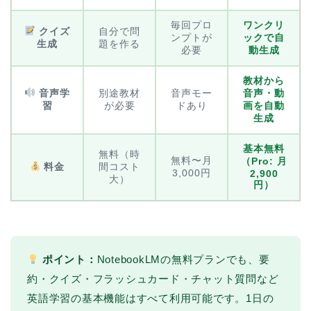
毎回プロ
ワンクリ
クイズ
自分で問
ンプトが
ックで自
生成
題を作る
必要
動生成
教材から
音声学
別途教材
音声モー
音声・動
習
が必要
ドあり
画を自動
生成
基本無料
無料（時
無料〜月
（Pro: 月
料金
間コスト
3,000円
2,900
大）
円）
ポイント：
NotebookLMの無料プランでも、要
約・クイズ・フラッシュカード・チャット質問など
英語学習の基本機能はすべて利用可能です。1日の