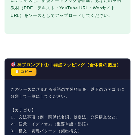
にアクセスし、新規ノートブックを作成。あなたの英語
教材（PDF・テキスト・YouTube URL・Webサイト
URL）をソースとしてアップロードしてください。
神プロンプト①｜弱点マッピング（全体像の把握）
コピー
このソースに含まれる英語の学習項目を、以下のカテゴリに
分類して一覧にしてください。

【カテゴリ】

1. 文法事項（例：関係代名詞、仮定法、分詞構文など）

2. 語彙・イディオム（重要単語・熟語）

3. 構文・表現パターン（頻出構文）
