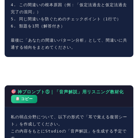
4. この間違いの根本原因（例：「仮定法過去と仮定法過去
完了の混同」）

5. 同じ間違いを防ぐためのチェックポイント（1行で）

6. 類題を1問（解答付き）

最後に「あなたの間違いパターン分析」として、間違いに共
通する傾向をまとめてください。
神プロンプト⑤｜「音声解説」用リスニング教材化
コピー
私の弱点分野について、以下の形式で「耳で覚える復習シー
ト」を作成してください。

この内容をもとにStudioの「音声解説」を生成する予定で