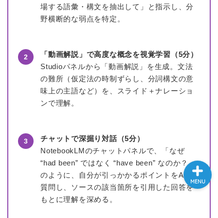
場する語彙・構文を抽出して」と指示し、分
大学入試英語対策講座
野横断的な弱点を特定。
英語名言・格言・カッコい
い英語＆素敵な英文フレー
「動画解説」で高度な概念を視覚学習（5分）
2
ズ集
Studioパネルから「動画解説」を生成。文法
の難所（仮定法の時制ずらし、分詞構文の意
過去記事
味上の主語など）を、スライド＋ナレーショ
ンで理解。
CONTACT
チャットで深掘り対話（5分）
3
NotebookLMのチャットパネルで、「なぜ
“had been” ではなく “have been” なのか？」
のように、自分が引っかかるポイントをAIに
MENU
質問し、ソースの該当箇所を引用した回答を
もとに理解を深める。