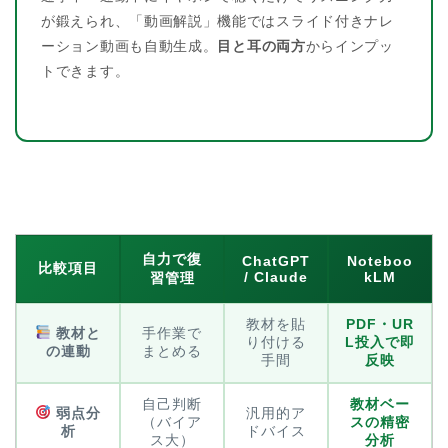
が鍛えられ、「動画解説」機能ではスライド付きナレ
ーション動画も自動生成。
目と耳の両方
からインプッ
トできます。
自力で復
ChatGPT
Noteboo
比較項目
/ Claude
kLM
習管理
教材を貼
PDF・UR
教材と
手作業で
り付ける
L投入で即
の連動
まとめる
手間
反映
自己判断
教材ベー
弱点分
汎用的ア
（バイア
スの精密
析
ドバイス
ス大）
分析