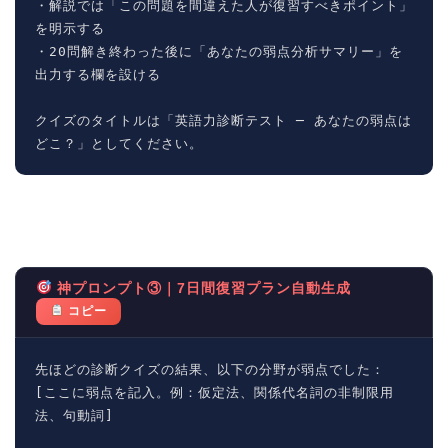
・解説では「この問題を間違えた人が復習すべきポイント」
を明示する

・20問解き終わった後に「あなたの弱点分析サマリー」を
出力する欄を設ける

クイズのタイトルは「英語力診断テスト ─ あなたの弱点は
どこ？」としてください。
神プロンプト③｜7日間復習プラン自動生成
コピー
先ほどの診断クイズの結果、以下の分野が弱点でした：

[ここに弱点を記入。例：仮定法、関係代名詞の非制限用
法、句動詞]
