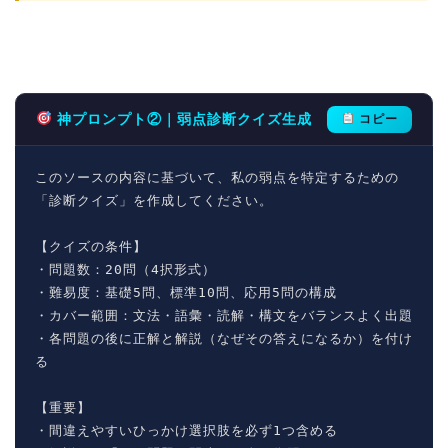
神プロンプト②｜弱点診断クイズ生成
コピー
このソースの内容に基づいて、私の弱点を特定するための
「診断クイズ」を作成してください。

【クイズの条件】

・問題数：20問（4択形式）

・難易度：基礎5問、標準10問、応用5問の構成

・カバー範囲：文法・語彙・読解・構文をバランスよく出題

・各問題の後に正解と解説（なぜその答えになるか）を付け
る

【重要】

・間違えやすいひっかけ選択肢を必ず1つ含める
