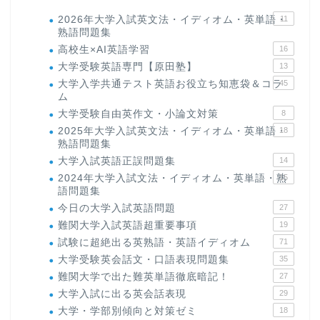
2026年大学入試英文法・イディオム・英単語・
11
熟語問題集
高校生×AI英語学習
16
大学受験英語専門【原田塾】
13
大学入学共通テスト英語お役立ち知恵袋＆コラ
45
ム
大学受験自由英作文・小論文対策
8
2025年大学入試英文法・イディオム・英単語・
18
熟語問題集
大学入試英語正誤問題集
14
2024年大学入試文法・イディオム・英単語・熟
15
語問題集
今日の大学入試英語問題
27
難関大学入試英語超重要事項
19
試験に超絶出る英熟語・英語イディオム
71
大学受験英会話文・口語表現問題集
35
難関大学で出た難英単語徹底暗記！
27
大学入試に出る英会話表現
29
大学・学部別傾向と対策ゼミ
18