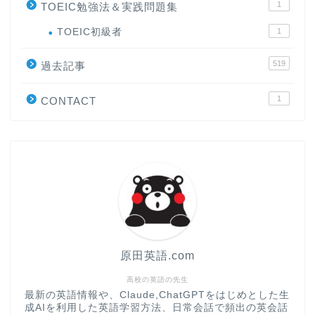
1
TOEIC勉強法＆実践問題集
ホーム
TOEIC初級者
1
519
原田高志の”ほぼ日刊”英語
過去記事
学習＆大学入試英語コラム
1
CONTACT
“シン”・英会話スピード表
現
大学入試英語対策講座
英語名言・格言・カッコい
い英語＆素敵な英文フレー
ズ集
原田英語.com
過去記事
高校の英語の先生
最新の英語情報や、Claude,ChatGPTをはじめとした生
成AIを利用した英語学習方法、日常会話で頻出の英会話