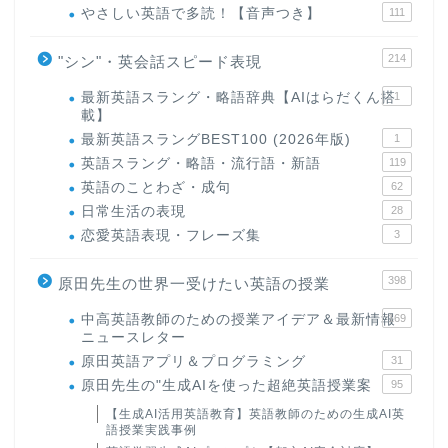
やさしい英語で多読！【音声つき】
111
214
"シン"・英会話スピード表現
最新英語スラング・略語辞典【AIはらだくん搭
1
載】
最新英語スラングBEST100 (2026年版)
1
英語スラング・略語・流行語・新語
119
英語のことわざ・成句
62
日常生活の表現
28
恋愛英語表現・フレーズ集
3
398
原田先生の世界一受けたい英語の授業
中高英語教師のための授業アイデア＆最新情報
169
ニュースレター
原田英語アプリ＆プログラミング
31
原田先生の"生成AIを使った超絶英語授業案
95
【生成AI活用英語教育】英語教師のための生成AI英
語授業実践事例