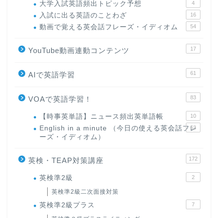
大学入試英語頻出トピック予想
4
入試に出る英語のことわざ
16
動画で覚える英会話フレーズ・イディオム
54
17
YouTube動画連動コンテンツ
61
AIで英語学習
83
VOAで英語学習！
【時事英単語】ニュース頻出英単語帳
10
English in a minute （今日の使える英会話フレ
63
ーズ・イディオム）
172
英検・TEAP対策講座
英検準2級
2
英検準2級二次面接対策
英検準2級プラス
7