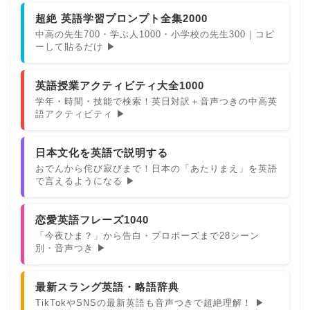
超絶 英語学習プロンプト全集2000
中高の先生700・学ぶ人1000・小学校の先生300｜コピ
ーして貼るだけ ▶
英語授業アクティビティ大全1000
学年・時間・技能で検索！英日対訳＋音声つきの中高英
語アクティビティ ▶
日本文化を英語で説明する
おでんから侘び寂びまで！日本の「あたりまえ」を英語
で言えるようになる ▶
恋愛英語フレーズ1040
「今夜ひま？」から告白・プロポーズまで28シーン
別・音声つき ▶
最新スラング英語・略語辞典
TikTokやSNSの最新英語も音声つきで超絶理解！ ▶