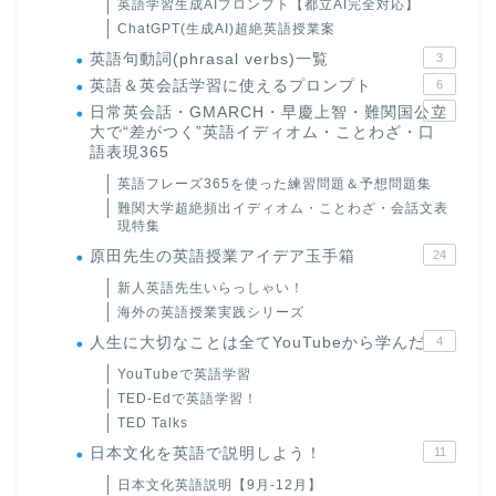
英語学習生成AIプロンプト【都立AI完全対応】
ChatGPT(生成AI)超絶英語授業案
英語句動詞(phrasal verbs)一覧
3
英語＆英会話学習に使えるプロンプト
6
日常英会話・GMARCH・早慶上智・難関国公立
22
大で“差がつく”英語イディオム・ことわざ・口
語表現365
英語フレーズ365を使った練習問題＆予想問題集
難関大学超絶頻出イディオム・ことわざ・会話文表
現特集
原田先生の英語授業アイデア玉手箱
24
新人英語先生いらっしゃい！
海外の英語授業実践シリーズ
人生に大切なことは全てYouTubeから学んだ
4
YouTubeで英語学習
TED-Edで英語学習！
TED Talks
日本文化を英語で説明しよう！
11
日本文化英語説明【9月-12月】