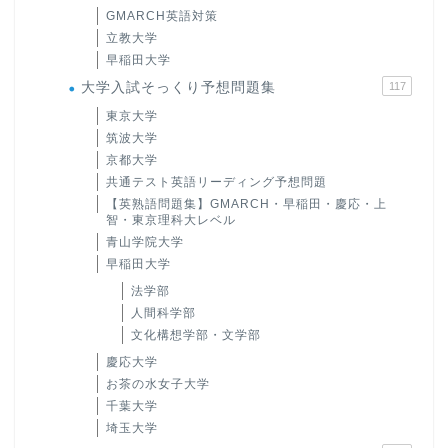
GMARCH英語対策
立教大学
早稲田大学
大学入試そっくり予想問題集
117
東京大学
筑波大学
京都大学
共通テスト英語リーディング予想問題
【英熟語問題集】GMARCH・早稲田・慶応・上
智・東京理科大レベル
青山学院大学
早稲田大学
法学部
人間科学部
文化構想学部・文学部
慶応大学
お茶の水女子大学
千葉大学
埼玉大学