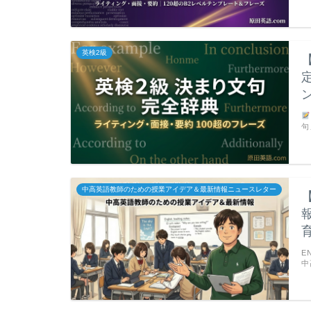
英検2級
句
中高英語教師のための授業アイデア＆最新情報ニュースレター
育
E
中