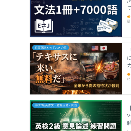
語
原田英語とっておきの話
だ
英検2級英作文（意見論述）問題