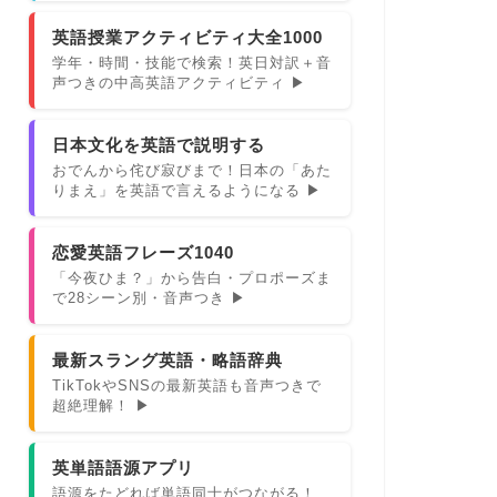
英語授業アクティビティ大全1000
学年・時間・技能で検索！英日対訳＋音
声つきの中高英語アクティビティ ▶
日本文化を英語で説明する
おでんから侘び寂びまで！日本の「あた
りまえ」を英語で言えるようになる ▶
恋愛英語フレーズ1040
「今夜ひま？」から告白・プロポーズま
で28シーン別・音声つき ▶
最新スラング英語・略語辞典
TikTokやSNSの最新英語も音声つきで
超絶理解！ ▶
英単語語源アプリ
語源をたどれば単語同士がつながる！