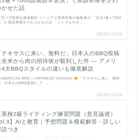
法1冊＋7000語英語学習法」で英語界隈をざわ
つかせた話
万バズ投稿を徹底解説 ジーニアス英和辞典の編集者が 「文法1冊＋7000
」で 英語界隈をざわつかせた話 「シンプルすぎ …
28/03/2026
「テキサスに来い、無料だ」日本人のBBQ投稿
に全米から肉の招待状が殺到した件 ― アメリ
カ4大BBQスタイルの違いも徹底解説
AMERICAN BBQ × JAPANESE YAKINIKU
「テキサスに来い、無料
」 日本人のBBQ投稿に ア …
28/03/2026
【英検2級ライティング練習問題（意見論述）
Vol.3】AIと教育｜予想問題＆模範解答・詳しい
解説つき