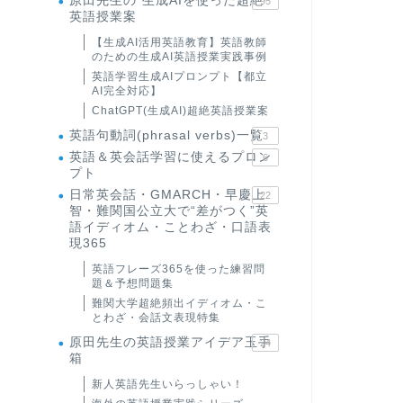
原田先生の"生成AIを使った超絶
95
英語授業案
【生成AI活用英語教育】英語教師
のための生成AI英語授業実践事例
英語学習生成AIプロンプト【都立
AI完全対応】
ChatGPT(生成AI)超絶英語授業案
英語句動詞(phrasal verbs)一覧
3
英語＆英会話学習に使えるプロン
6
プト
日常英会話・GMARCH・早慶上
22
智・難関国公立大で“差がつく”英
語イディオム・ことわざ・口語表
現365
英語フレーズ365を使った練習問
題＆予想問題集
難関大学超絶頻出イディオム・こ
とわざ・会話文表現特集
原田先生の英語授業アイデア玉手
24
箱
新人英語先生いらっしゃい！