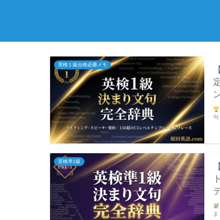
英検１級合格必勝メモ
句
英検準1級
ま