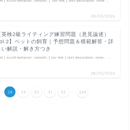
ml { scroll-behavior: smooth; } .toc-link { text-decoration: none …
28/03/2026
【英検2級ライティング練習問題（意見論述）
Vol.2】ペットの飼育｜予想問題＆模範解答・詳
しい解説・解き方つき
ml { scroll-behavior: smooth; }.toc-link { text-decoration: none; …
28/03/2026
...
28
29
30
31
32
269