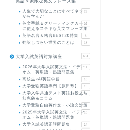
英語＆素敵な英文フレーズ集
人生で大切なことはすべてネット
23
から学んだ
英文手紙＆グリーティングカード
19
に使えるステキな英文フレーズ集
英語名言＆格言BEST20特集
6
翻訳しづらい世界のことば
18
大学入試英語対策講座
661
2026年大学入試英文法・イディ
11
オム・英単語・熟語問題集
高校生×AI英語学習
16
大学受験英語専門【原田塾】
13
大学入学共通テスト英語お役立ち
45
知恵袋＆コラム
大学受験自由英作文・小論文対策
8
2025年大学入試英文法・イディ
18
オム・英単語・熟語問題集
大学入試英語正誤問題集
14