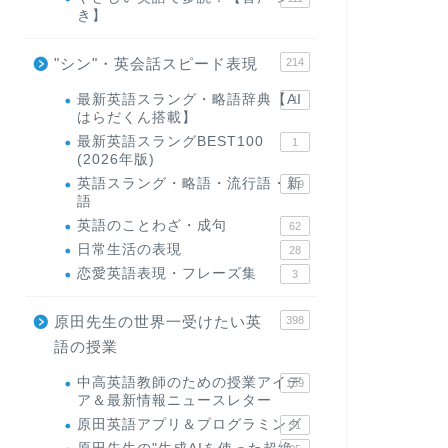
き】
"シン"・英会話スピード表現
214
最新英語スラング・略語辞典【AI
1
はらだくん搭載】
最新英語スラングBEST100
1
(2026年版)
英語スラング・略語・流行語・新
119
語
英語のことわざ・成句
62
日常生活の表現
28
恋愛英語表現・フレーズ集
3
原田先生の世界一受けたい英
398
語の授業
中高英語教師のための授業アイデ
169
ア＆最新情報ニュースレター
原田英語アプリ＆プログラミング
31