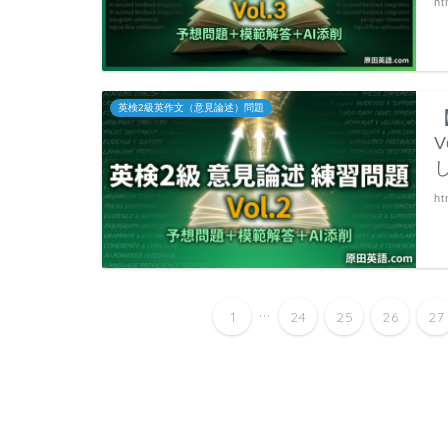
ht
英検2級英作文（意見論述）問題
ht
...
1
24
25
26
27