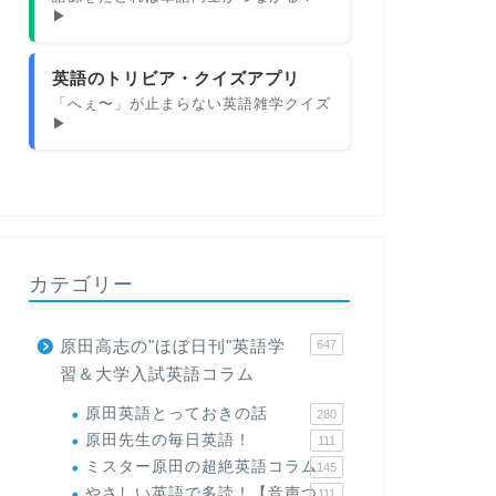
▶
英語のトリビア・クイズアプリ
「へぇ〜」が止まらない英語雑学クイズ
▶
カテゴリー
原田高志の"ほぼ日刊"英語学
647
習＆大学入試英語コラム
原田英語とっておきの話
280
原田先生の毎日英語！
111
ミスター原田の超絶英語コラム
145
やさしい英語で多読！【音声つ
111