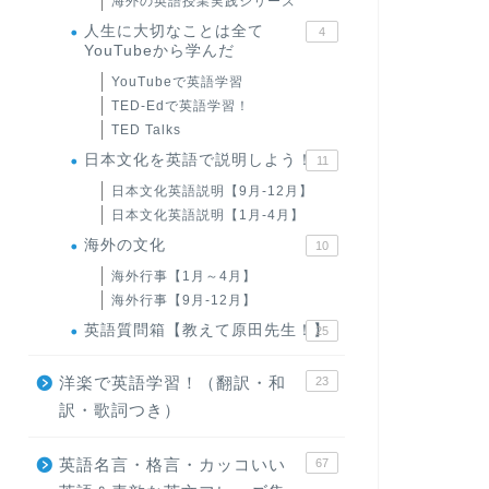
海外の英語授業実践シリーズ
人生に大切なことは全て
4
YouTubeから学んだ
YouTubeで英語学習
TED-Edで英語学習！
TED Talks
日本文化を英語で説明しよう！
11
日本文化英語説明【9月-12月】
日本文化英語説明【1月-4月】
海外の文化
10
海外行事【1月～4月】
海外行事【9月-12月】
英語質問箱【教えて原田先生！】
25
洋楽で英語学習！（翻訳・和
23
訳・歌詞つき）
英語名言・格言・カッコいい
67