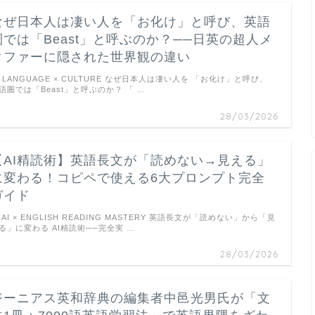
なぜ日本人は凄い人を「お化け」と呼び、英語
圏では「Beast」と呼ぶのか？──日英の超人メ
タファーに隠された世界観の違い
LANGUAGE × CULTURE なぜ日本人は凄い人を 「お化け」と呼び、
語圏では「Beast」と呼ぶのか？ 「 …
28/03/2026
【AI精読術】英語長文が「読めない→見える」
に変わる！コピペで使える6大プロンプト完全
ガイド
AI × ENGLISH READING MASTERY 英語長文が「読めない」から「見
る」に変わる AI精読術──完全実 …
28/03/2026
ジーニアス英和辞典の編集者中邑光男氏が「文