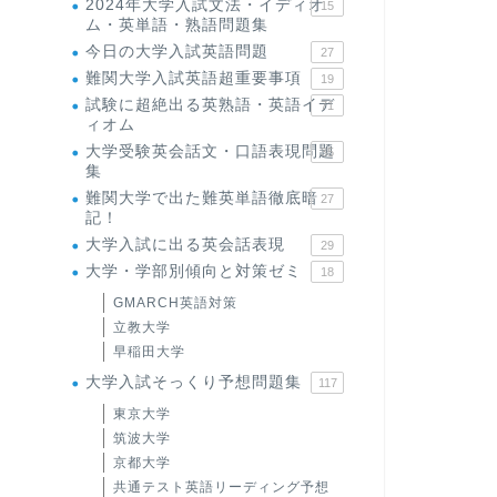
2024年大学入試文法・イディオ
15
ム・英単語・熟語問題集
今日の大学入試英語問題
27
難関大学入試英語超重要事項
19
試験に超絶出る英熟語・英語イデ
71
ィオム
大学受験英会話文・口語表現問題
35
集
難関大学で出た難英単語徹底暗
27
記！
大学入試に出る英会話表現
29
大学・学部別傾向と対策ゼミ
18
GMARCH英語対策
立教大学
早稲田大学
大学入試そっくり予想問題集
117
東京大学
筑波大学
京都大学
共通テスト英語リーディング予想