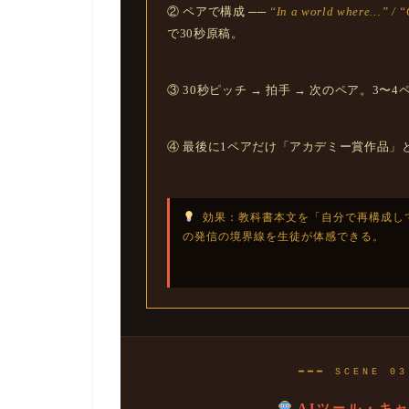
② ペアで構成 ──
“In a world where…” / 
で30秒原稿。
③ 30秒ピッチ → 拍手 → 次のペア。3〜
④ 最後に1ペアだけ「アカデミー賞作品」
効果：教科書本文を「自分で再構成して
の発信の境界線を生徒が体感できる。
━━━ SCENE 03
AIツール・キャ