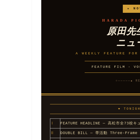
★ NO
HARADA PI
原田先
ニュ
A WEEKLY FEATURE FOR
FEATURE FILM · VO
○─────● R
▼ TONIG
Ⅰ
FEATURE HEADLINE — 高松市全73校
Ⅱ
DOUBLE BILL — 帯活動 Three-Frame 