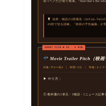
④ 1ペアだけ前で発表。
“And that’s the wh
効果：物語の3部構造（Setup→Twist→
45秒で切る訓練。「映画の予告編脳」が
SHORT FILM № 02 · 5 MIN
Movie Trailer Pitc
対象:中3〜高3 ｜ 時間:5分 ｜ 準備:タイマ
▶ やり方：
① 教科書の1単元・1物語・1ニュース記