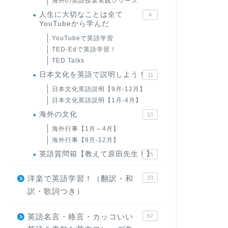
海外の英語授業実践シリーズ
人生に大切なことは全て
4
YouTubeから学んだ
YouTubeで英語学習
TED-Edで英語学習！
TED Talks
日本文化を英語で説明しよう！
11
日本文化英語説明【9月-12月】
日本文化英語説明【1月-4月】
海外の文化
10
海外行事【1月～4月】
海外行事【9月-12月】
英語質問箱【教えて原田先生！】
25
洋楽で英語学習！（翻訳・和
23
訳・歌詞つき）
英語名言・格言・カッコいい
67