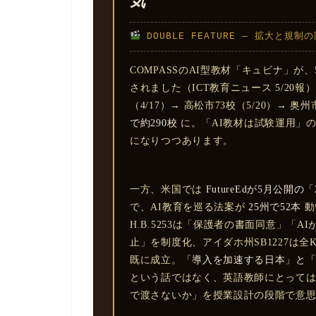
気
DOUBLE FEATURE — 拡大と規制
COMPASSのAI型教材「キュビナ」が、
されました（ICT教育ニュース 5/20報）
（4/17）→ 高松市73校（5/20）→ 
で約290校
に。「AI教材は試験運用」
になりつつあります。
一方、米国では
FutureEdが5月公開の「2026 
で、AI教育を巡る法案が
25州で52本
動
H.B.5253は「保護者の書面同意」「
止」を制度化、アイダホ州SB1227は全
既に成立。
「導入を加速する日本」と
という話ではなく、英語教師にとっては
で渡さないか」を授業設計の段階で意