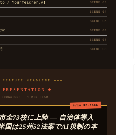
to / YourTeacher.AI
SCENE 03
SCENE 04
SCENE 05
教室
SCENE 06
SCENE 07
問
SCENE 08
 FEATURE HEADLINE ━━━
 PRESENTATION ★
EDUCATORS · 4 MIN READ
5/20 RELEASE
市全73校に上陸 — 自治体導入
国は25州52法案でAI規制の本