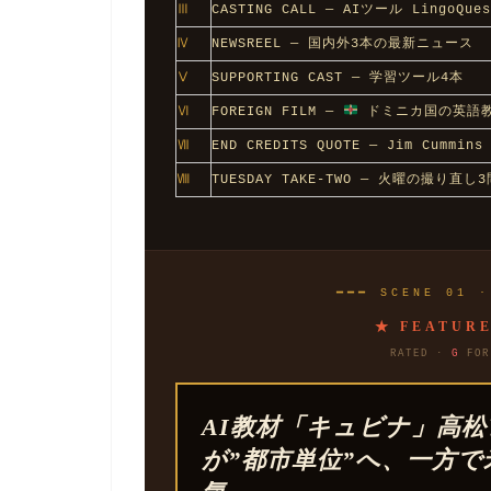
Ⅲ
CASTING CALL — AIツール LingoQues
Ⅳ
NEWSREEL — 国内外3本の最新ニュース
Ⅴ
SUPPORTING CAST — 学習ツール4本
Ⅵ
FOREIGN FILM —
ドミニカ国の英語
Ⅶ
END CREDITS QUOTE — Jim Cummins
Ⅷ
TUESDAY TAKE-TWO — 火曜の撮り直し3
━━━ SCENE 01 ·
★ FEATURE
RATED ·
G
FOR 
AI教材「キュビナ」高松
が”都市単位”へ、一方で米