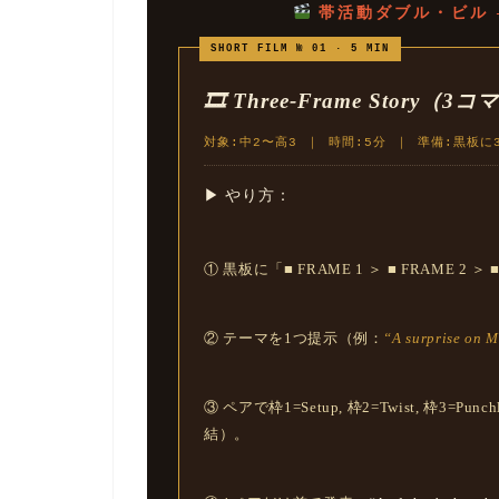
帯活動ダブル・ビル 
SHORT FILM № 01 · 5 MIN
🎞 Three-Frame Story
対象:中2〜高3 ｜ 時間:5分 ｜ 準備:黒板に
▶ やり方：
① 黒板に「■ FRAME 1 ＞ ■ FRAME 2 
② テーマを1つ提示（例：
“A surprise on 
③ ペアで枠1=Setup, 枠2=Twist, 枠3
結）。