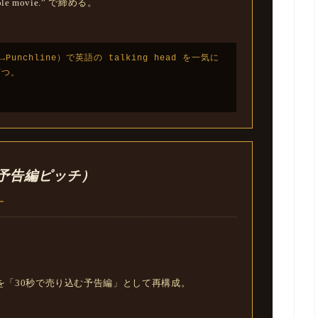
ole movie.”
で締める。
Punchline）で英語の talking head を一気に
育つ。
h（映画予告編ピッチ）
ー
事を「30秒で売り込む予告編」として再構成。