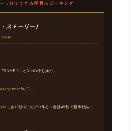
— 5分でできる即興スピーキング
（3コマ・ストーリー）
3つの枠
＞ ■ FRAME 3」と3つの枠を描く。
Monday morning”
）。
=Punchlineに各15秒で1文ずつ作る（合計45秒で起承転結→