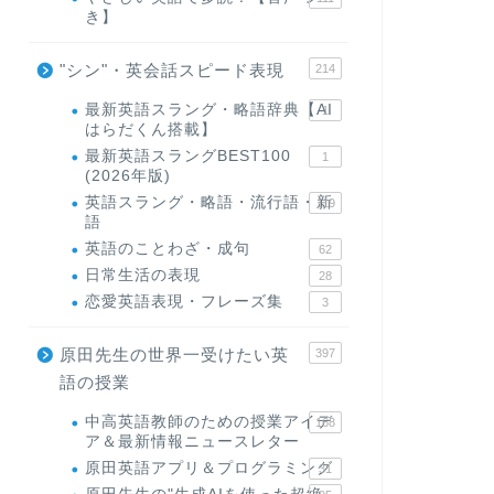
き】
"シン"・英会話スピード表現
214
最新英語スラング・略語辞典【AI
1
はらだくん搭載】
最新英語スラングBEST100
1
(2026年版)
英語スラング・略語・流行語・新
119
語
英語のことわざ・成句
62
日常生活の表現
28
恋愛英語表現・フレーズ集
3
原田先生の世界一受けたい英
397
語の授業
中高英語教師のための授業アイデ
168
ア＆最新情報ニュースレター
原田英語アプリ＆プログラミング
31