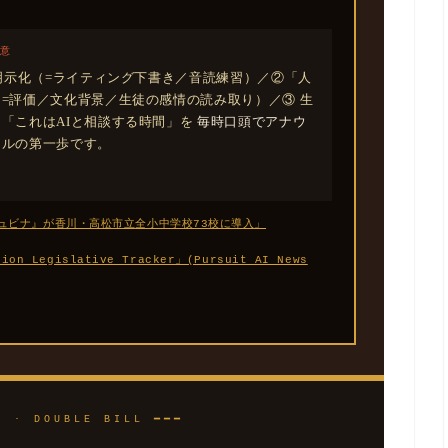
含意
に明示化（=ライティング下書き／音読練習）／②「人
=評価／文化背景／生徒の感情の読み取り）／③ 生
「これはAIと相談する時間」を
毎時口頭でアナウ
ールの第一歩です。
『キュビナ』が香川・高松市立全小中学校73校に導入」
tion Legislative Tracker」(Pursuit AI News
2 · DOUBLE BILL ━━━