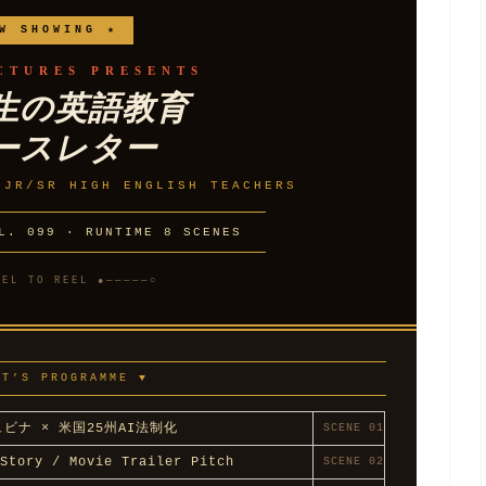
W SHOWING ★
CTURES PRESENTS
生の英語教育
ースレター
 JR/SR HIGH ENGLISH TEACHERS
L. 099 · RUNTIME 8 SCENES
EEL TO REEL ●─────○
HT’S PROGRAMME ▼
キュビナ × 米国25州AI法制化
SCENE 01
Story / Movie Trailer Pitch
SCENE 02