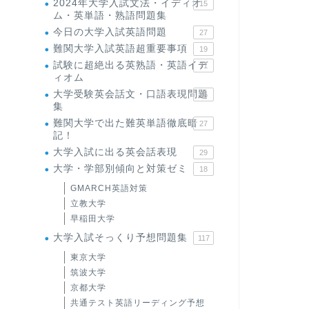
2024年大学入試文法・イディオ
15
ム・英単語・熟語問題集
今日の大学入試英語問題
27
難関大学入試英語超重要事項
19
試験に超絶出る英熟語・英語イデ
71
ィオム
大学受験英会話文・口語表現問題
35
集
難関大学で出た難英単語徹底暗
27
記！
大学入試に出る英会話表現
29
大学・学部別傾向と対策ゼミ
18
GMARCH英語対策
立教大学
早稲田大学
大学入試そっくり予想問題集
117
東京大学
筑波大学
京都大学
共通テスト英語リーディング予想