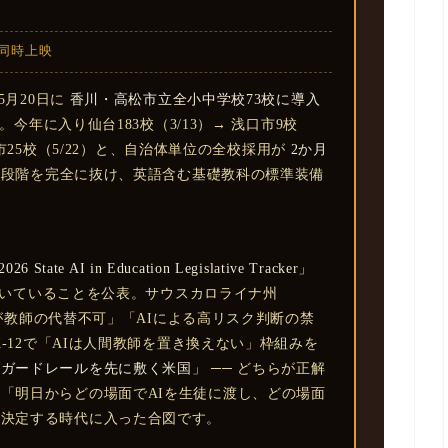
の同時上映
5月20日に
香川・高松市立全小中学校73校に導入
。今年に入り仙台183校（3/13）→ 浅口市9校
奥州市25校（5/22）と、自治体単位の全校採用が
2か月
の段階を完全に抜け、英語含む基礎教科の標準装備
State AI in Education Legislative Tracker」
いていることを公表。サウスカロライナ州
AIが教師の代替不可」「AIによる高リスク判断の禁
K-12で「AIは人間教師を置き換えない」枠組みを
「ガードレールを先に敷く米国」
── どちらが正解
「明日からどの場面でAIを生徒に渡し、どの場面
思決定する時代に入った合図です。