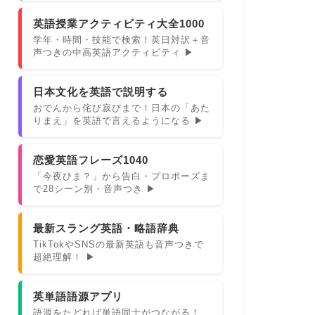
英語授業アクティビティ大全1000
学年・時間・技能で検索！英日対訳＋音
声つきの中高英語アクティビティ ▶
日本文化を英語で説明する
おでんから侘び寂びまで！日本の「あた
りまえ」を英語で言えるようになる ▶
恋愛英語フレーズ1040
「今夜ひま？」から告白・プロポーズま
で28シーン別・音声つき ▶
最新スラング英語・略語辞典
TikTokやSNSの最新英語も音声つきで
超絶理解！ ▶
英単語語源アプリ
語源をたどれば単語同士がつながる！