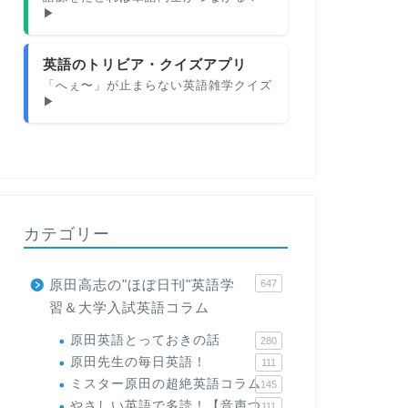
▶
英語のトリビア・クイズアプリ
「へぇ〜」が止まらない英語雑学クイズ
▶
カテゴリー
原田高志の"ほぼ日刊"英語学
647
習＆大学入試英語コラム
原田英語とっておきの話
280
原田先生の毎日英語！
111
ミスター原田の超絶英語コラム
145
やさしい英語で多読！【音声つ
111