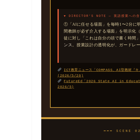
▼ DIRECTOR’S NOTE — 英語授業への
①「AIに任せる場面」を毎時1〜2分
間教師が必ず介入する場面」を明示化（
徒に対し「これは自分の頭で書く時間」
ンス
。授業設計の透明化が、ガードレ
ICT教育ニュース「COMPASS、AI型教材
(2026/5/20)
FutureEd「2026 State AI in Educa
2026/5)
━━━ SCENE 0