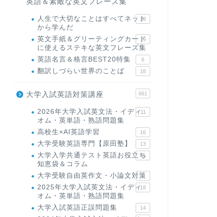
英語＆素敵な英文フレーズ集
人生で大切なことはすべてネット
23
から学んだ
英文手紙＆グリーティングカード
19
に使えるステキな英文フレーズ集
英語名言＆格言BEST20特集
6
翻訳しづらい世界のことば
18
大学入試英語対策講座
661
2026年大学入試英文法・イディ
11
オム・英単語・熟語問題集
高校生×AI英語学習
16
大学受験英語専門【原田塾】
13
大学入学共通テスト英語お役立ち
45
知恵袋＆コラム
大学受験自由英作文・小論文対策
8
2025年大学入試英文法・イディ
18
オム・英単語・熟語問題集
大学入試英語正誤問題集
14