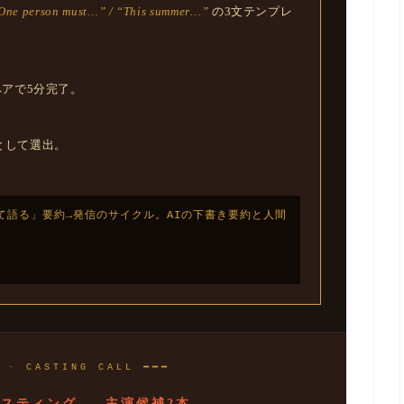
“One person must…” / “This summer…”
の3文テンプレ
4ペアで5分完了。
として選出。
語る」要約→発信のサイクル。AIの下書き要約と人間
 · CASTING CALL ━━━
スティング — 主演候補2本