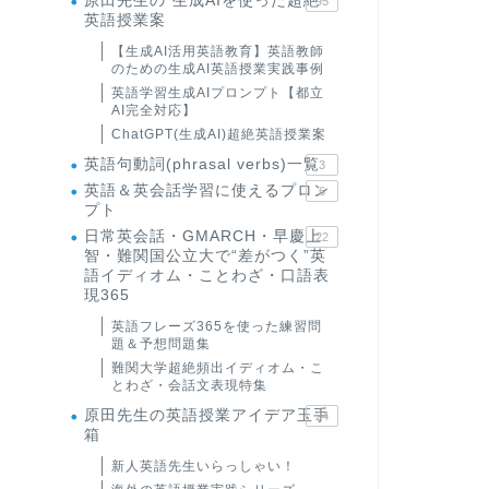
原田先生の"生成AIを使った超絶
95
英語授業案
【生成AI活用英語教育】英語教師
のための生成AI英語授業実践事例
英語学習生成AIプロンプト【都立
AI完全対応】
ChatGPT(生成AI)超絶英語授業案
英語句動詞(phrasal verbs)一覧
3
英語＆英会話学習に使えるプロン
6
プト
日常英会話・GMARCH・早慶上
22
智・難関国公立大で“差がつく”英
語イディオム・ことわざ・口語表
現365
英語フレーズ365を使った練習問
題＆予想問題集
難関大学超絶頻出イディオム・こ
とわざ・会話文表現特集
原田先生の英語授業アイデア玉手
24
箱
新人英語先生いらっしゃい！